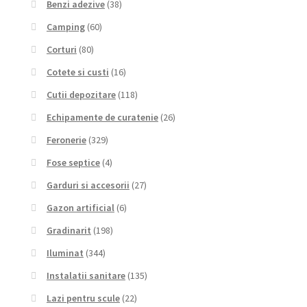
Benzi adezive
(38)
Camping
(60)
Corturi
(80)
Cotete si custi
(16)
Cutii depozitare
(118)
Echipamente de curatenie
(26)
Feronerie
(329)
Fose septice
(4)
Garduri si accesorii
(27)
Gazon artificial
(6)
Gradinarit
(198)
Iluminat
(344)
Instalatii sanitare
(135)
Lazi pentru scule
(22)