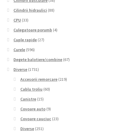
Cilindrii basculare
(38)
Cilindrii hidraulici
(88)
CPU
(33)
Culegatoare porumb
(4)
Cuple rapide
(27)
Curele
(596)
Degete balotiere/combine
(67)
Diverse
(1731)
Accesorii remorcare
(219)
Cablu troliu
(60)
Canistre
(15)
Covoare auto
(9)
Covoare cauciuc
(23)
Diverse
(251)