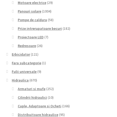
Motoare electrice
(29)
Panouri solare
(1004)
Pompe de caldura
(58)
Prize intrerupatoare becuri
(182)
Proiectoare LED
(7)
Redresoare
(26)
Erbicidator
(121)
Fara subcategorie
(1)
Fulii universale
(9)
Hidraulica
(670)
Armaturi si mufe
(252)
Cilindrii hidraulici
(10)
Cuple, Adaptoare si Ocheti
(166)
Distribuitoare hidraulice
(95)