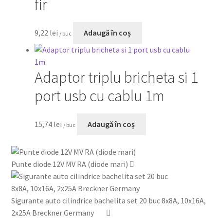
fir
9,22
lei
Adaugă în coș
/ buc
Adaptor triplu bricheta si 1
port usb cu cablu 1m
15,74
lei
Adaugă în coș
/ buc
Punte diode 12V MV RA (diode mari)
Sigurante auto cilindrice bachelita set 20 buc 8x8A, 10x16A,
2x25A Breckner Germany