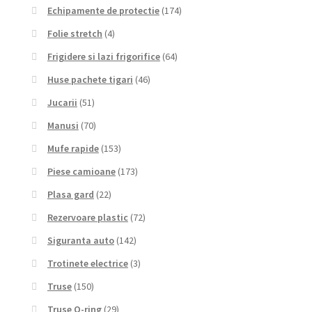
Echipamente de protectie
(174)
Folie stretch
(4)
Frigidere si lazi frigorifice
(64)
Huse pachete tigari
(46)
Jucarii
(51)
Manusi
(70)
Mufe rapide
(153)
Piese camioane
(173)
Plasa gard
(22)
Rezervoare plastic
(72)
Siguranta auto
(142)
Trotinete electrice
(3)
Truse
(150)
Truse O-ring
(29)