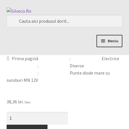
Meniu
Home
Prima pagină
Electrice
Diverse
Despre
Punte diode mare cu
suruburi MN 12V
Magazin
My account
38,36
lei
/ buc
Contact