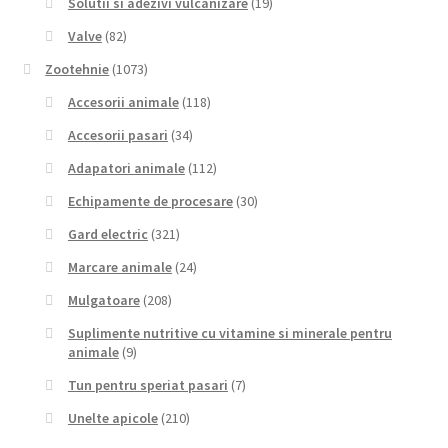
Solutii si adezivi vulcanizare
(19)
Valve
(82)
Zootehnie
(1073)
Accesorii animale
(118)
Accesorii pasari
(34)
Adapatori animale
(112)
Echipamente de procesare
(30)
Gard electric
(321)
Marcare animale
(24)
Mulgatoare
(208)
Suplimente nutritive cu vitamine si minerale pentru
animale
(9)
Tun pentru speriat pasari
(7)
Unelte apicole
(210)