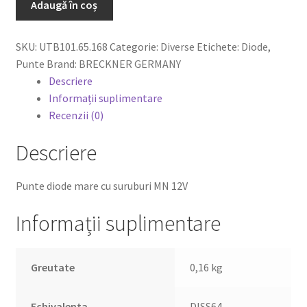
Adaugă în coș
SKU:
UTB101.65.168
Categorie:
Diverse
Etichete:
Diode
,
0,00 lei
Punte
Brand:
BRECKNER GERMANY
Descriere
Informații suplimentare
Recenzii (0)
Descriere
Punte diode mare cu suruburi MN 12V
Informații suplimentare
Greutate
0,16 kg
Echivalenta
DISS64