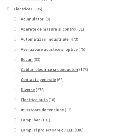
Electrice
(3305)
Acumulatori
(9)
Aparate de masura si control
(31)
Automatizari industriale
(473)
Avertizoare acustice si optice
(75)
Becuri
(93)
Cabluri electrice si conductori
(173)
Contacte generale
(62)
Diverse
(270)
Electrica auto
(18)
Invertoare de tensiune
(13)
Lampi bec
(101)
Lampi si proiectoare cu LED
(680)