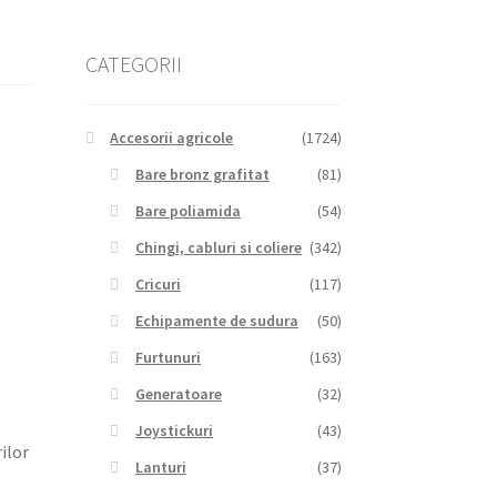
CATEGORII
Accesorii agricole
(1724)
Bare bronz grafitat
(81)
Bare poliamida
(54)
Chingi, cabluri si coliere
(342)
Cricuri
(117)
Echipamente de sudura
(50)
Furtunuri
(163)
Generatoare
(32)
Joystickuri
(43)
ilor
Lanturi
(37)