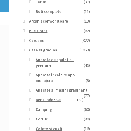
Jante
(37)
Roti complete
(11)
Arcuri scormonitoare
(13)
Bile tirant
(62)
Cardane
(322)
Casa si gradina
(5053)
Aparate de spalat cu
presiune
(46)
Aparate incalzire apa
menajera
(9)
Aparate si masini gradinarit
(77)
Benzi adezive
(38)
Camping
(60)
Corturi
(80)
Cotete si custi
(16)