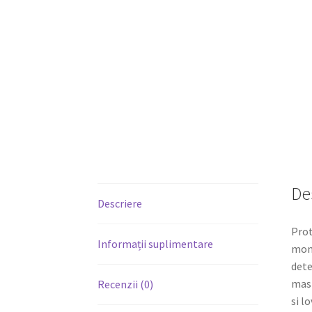
De
Descriere
Prot
Informații suplimentare
mont
dete
masi
Recenzii (0)
si l