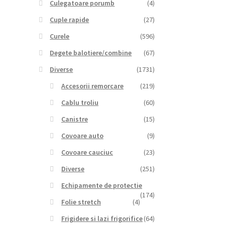
Culegatoare porumb
(4)
Cuple rapide
(27)
Curele
(596)
Degete balotiere/combine
(67)
Diverse
(1731)
Accesorii remorcare
(219)
Cablu troliu
(60)
Canistre
(15)
Covoare auto
(9)
Covoare cauciuc
(23)
Diverse
(251)
Echipamente de protectie
(174)
Folie stretch
(4)
Frigidere si lazi frigorifice
(64)