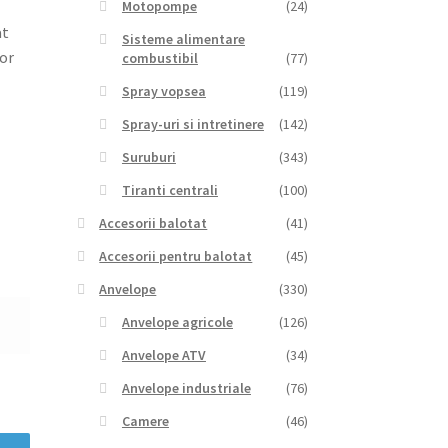
Motopompe
(24)
at
Sisteme alimentare
lor
combustibil
(77)
Spray vopsea
(119)
Spray-uri si intretinere
(142)
Suruburi
(343)
Tiranti centrali
(100)
Accesorii balotat
(41)
Accesorii pentru balotat
(45)
Anvelope
(330)
Anvelope agricole
(126)
Anvelope ATV
(34)
Anvelope industriale
(76)
Camere
(46)