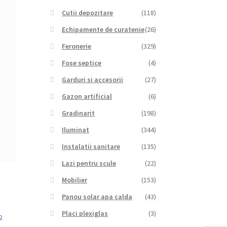
Cutii depozitare
(118)
Echipamente de curatenie
(26)
Feronerie
(329)
Fose septice
(4)
Garduri si accesorii
(27)
Gazon artificial
(6)
Gradinarit
(198)
Iluminat
(344)
Instalatii sanitare
(135)
Lazi pentru scule
(22)
Mobilier
(153)
Panou solar apa calda
(43)
Placi plexiglas
(3)