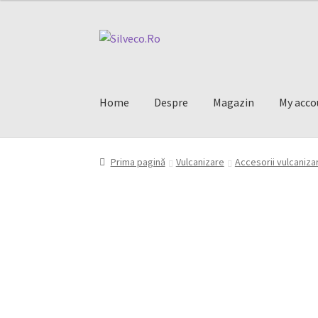
Home
Despre
Magazin
My acco
Prima pagină
Vulcanizare
Accesorii vulcaniza