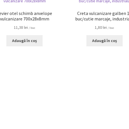
evier otel schimb anvelope
Creta vulcanizare galben 
vulcanizare 700x28x8mm
buc/cutie marcaje, industri
11,38
lei
1,80
lei
/ buc
/ buc
Adaugă în coș
Adaugă în coș