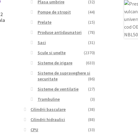
Plasa umbrire
(32)
Pompe de stropit
(44)
12
ala
Prelate
(15)
Produse antidaunatori
(78)
Saci
(31)
Scule si unelte
(2370)
Sisteme de irigare
(633)
Sisteme de supraveghere si
securitate
(86)
Sisteme de ventilatie
(27)
Trambuline
(3)
Cilindrii basculare
(38)
Cilindrii hidraulici
(88)
CPU
(33)