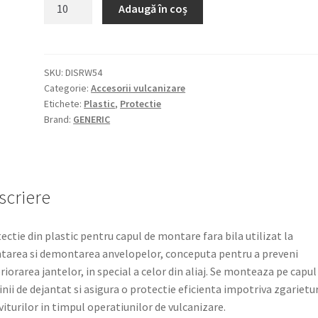
Adaugă în coș
SKU:
DISRW54
Categorie:
Accesorii vulcanizare
Etichete:
Plastic
,
Protectie
Brand:
GENERIC
scriere
ectie din plastic pentru capul de montare fara bila utilizat la
area si demontarea anvelopelor, conceputa pentru a preveni
riorarea jantelor, in special a celor din aliaj. Se monteaza pe capul
nii de dejantat si asigura o protectie eficienta impotriva zgarietur
oviturilor in timpul operatiunilor de vulcanizare.