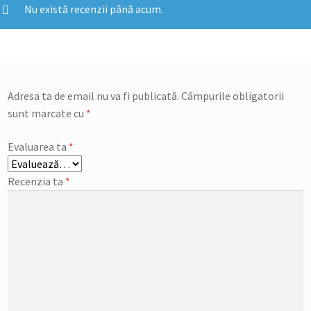
Nu există recenzii până acum.
Adresa ta de email nu va fi publicată.
Câmpurile obligatorii
sunt marcate cu
*
Evaluarea ta
*
Recenzia ta
*