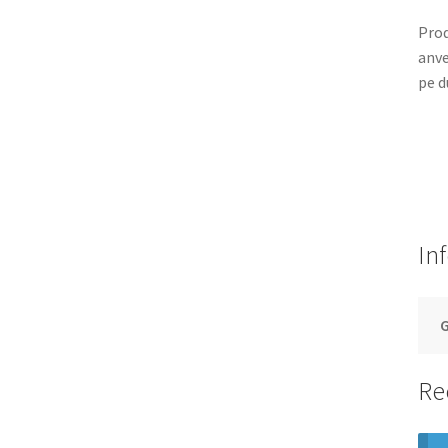
Prod
anve
pe d
In
Re