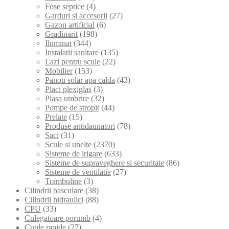
Fose septice
(4)
Garduri si accesorii
(27)
Gazon artificial
(6)
Gradinarit
(198)
Iluminat
(344)
Instalatii sanitare
(135)
Lazi pentru scule
(22)
Mobilier
(153)
Panou solar apa calda
(43)
Placi plexiglas
(3)
Plasa umbrire
(32)
Pompe de stropit
(44)
Prelate
(15)
Produse antidaunatori
(78)
Saci
(31)
Scule si unelte
(2370)
Sisteme de irigare
(633)
Sisteme de supraveghere si securitate
(86)
Sisteme de ventilatie
(27)
Trambuline
(3)
Cilindrii basculare
(38)
Cilindrii hidraulici
(88)
CPU
(33)
Culegatoare porumb
(4)
Cuple rapide
(27)