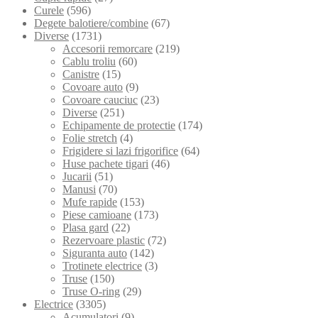
Curele
(596)
Degete balotiere/combine
(67)
Diverse
(1731)
Accesorii remorcare
(219)
Cablu troliu
(60)
Canistre
(15)
Covoare auto
(9)
Covoare cauciuc
(23)
Diverse
(251)
Echipamente de protectie
(174)
Folie stretch
(4)
Frigidere si lazi frigorifice
(64)
Huse pachete tigari
(46)
Jucarii
(51)
Manusi
(70)
Mufe rapide
(153)
Piese camioane
(173)
Plasa gard
(22)
Rezervoare plastic
(72)
Siguranta auto
(142)
Trotinete electrice
(3)
Truse
(150)
Truse O-ring
(29)
Electrice
(3305)
Acumulatori
(9)