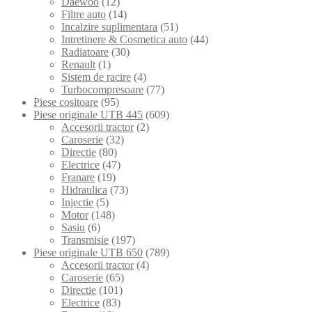
Daewoo
(12)
Filtre auto
(14)
Incalzire suplimentara
(51)
Intretinere & Cosmetica auto
(44)
Radiatoare
(30)
Renault
(1)
Sistem de racire
(4)
Turbocompresoare
(77)
Piese cositoare
(95)
Piese originale UTB 445
(609)
Accesorii tractor
(2)
Caroserie
(32)
Directie
(80)
Electrice
(47)
Franare
(19)
Hidraulica
(73)
Injectie
(5)
Motor
(148)
Sasiu
(6)
Transmisie
(197)
Piese originale UTB 650
(789)
Accesorii tractor
(4)
Caroserie
(65)
Directie
(101)
Electrice
(83)