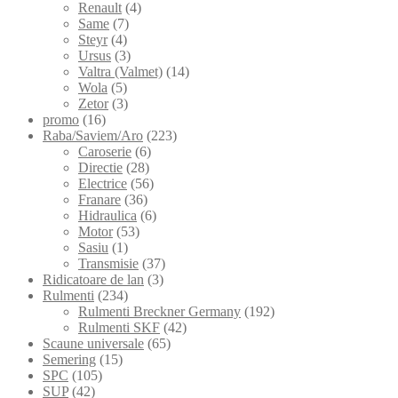
Renault
(4)
Same
(7)
Steyr
(4)
Ursus
(3)
Valtra (Valmet)
(14)
Wola
(5)
Zetor
(3)
promo
(16)
Raba/Saviem/Aro
(223)
Caroserie
(6)
Directie
(28)
Electrice
(56)
Franare
(36)
Hidraulica
(6)
Motor
(53)
Sasiu
(1)
Transmisie
(37)
Ridicatoare de lan
(3)
Rulmenti
(234)
Rulmenti Breckner Germany
(192)
Rulmenti SKF
(42)
Scaune universale
(65)
Semering
(15)
SPC
(105)
SUP
(42)