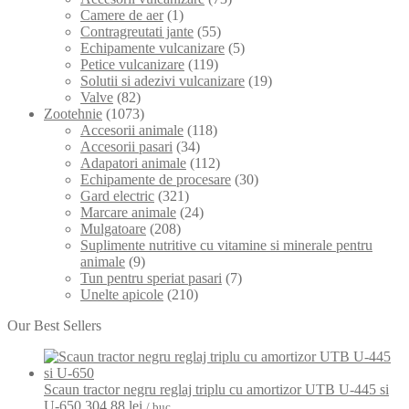
Camere de aer
(1)
Contragreutati jante
(55)
Echipamente vulcanizare
(5)
Petice vulcanizare
(119)
Solutii si adezivi vulcanizare
(19)
Valve
(82)
Zootehnie
(1073)
Accesorii animale
(118)
Accesorii pasari
(34)
Adapatori animale
(112)
Echipamente de procesare
(30)
Gard electric
(321)
Marcare animale
(24)
Mulgatoare
(208)
Suplimente nutritive cu vitamine si minerale pentru
animale
(9)
Tun pentru speriat pasari
(7)
Unelte apicole
(210)
Our Best Sellers
Scaun tractor negru reglaj triplu cu amortizor UTB U-445 si
U-650
304,88
lei
/ buc