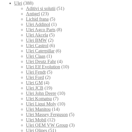
Ulei
(388)
Aditivi si solutii
(51)
Antigel
(23)
Lichid frana
(5)
Ulei Addinol
(1)
Ulei Agco Parts
(8)
Ulei Akcela
(5)
Ulei BMW
(2)
Ulei Castrol
(6)
Ulei Caterpillar
(6)
Ulei Claas
(1)
Ulei Deutz Fahr
(4)
Ulei Elf Evolution
(10)
Ulei Fendt
(5)
Ulei Ford
(2)
Ulei GM
(4)
Ulei JCB
(19)
Ulei John Deere
(10)
Ulei Komatsu
(7)
Ulei Liqui Moly
(10)
Ulei Manitou
(14)
Ulei Massey Ferguson
(5)
Ulei Mobil
(12)
Ulei OEM VW Group
(3)
Ulei Olipes
(51)