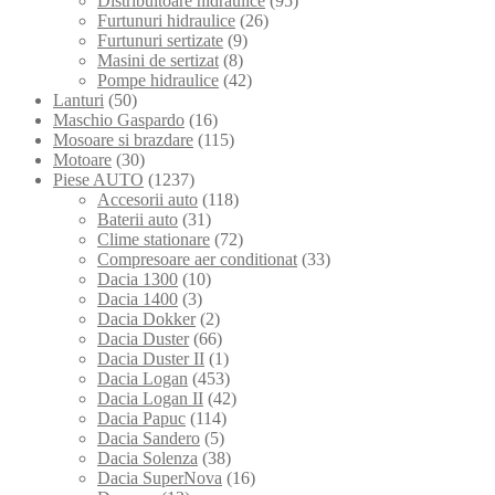
Distribuitoare hidraulice
(95)
Furtunuri hidraulice
(26)
Furtunuri sertizate
(9)
Masini de sertizat
(8)
Pompe hidraulice
(42)
Lanturi
(50)
Maschio Gaspardo
(16)
Mosoare si brazdare
(115)
Motoare
(30)
Piese AUTO
(1237)
Accesorii auto
(118)
Baterii auto
(31)
Clime stationare
(72)
Compresoare aer conditionat
(33)
Dacia 1300
(10)
Dacia 1400
(3)
Dacia Dokker
(2)
Dacia Duster
(66)
Dacia Duster II
(1)
Dacia Logan
(453)
Dacia Logan II
(42)
Dacia Papuc
(114)
Dacia Sandero
(5)
Dacia Solenza
(38)
Dacia SuperNova
(16)