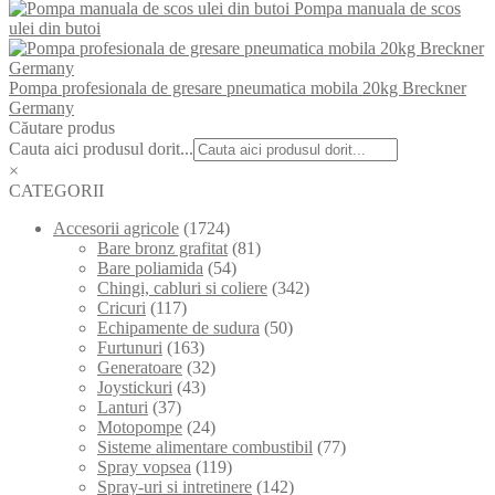
Pompa manuala de scos
ulei din butoi
Pompa profesionala de gresare pneumatica mobila 20kg Breckner
Germany
Căutare produs
Cauta aici produsul dorit...
×
CATEGORII
Accesorii agricole
(1724)
Bare bronz grafitat
(81)
Bare poliamida
(54)
Chingi, cabluri si coliere
(342)
Cricuri
(117)
Echipamente de sudura
(50)
Furtunuri
(163)
Generatoare
(32)
Joystickuri
(43)
Lanturi
(37)
Motopompe
(24)
Sisteme alimentare combustibil
(77)
Spray vopsea
(119)
Spray-uri si intretinere
(142)