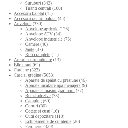
Suruburi
(343)
Tiranti centrali
(100)
Accesorii balotat
(41)
Accesorii pentru balotat
(45)
Anvelope
(330)
Anvelope agricole
(126)
Anvelope ATV
(34)
Anvelope industriale
(76)
Camere
(46)
Jante
(37)
Roti complete
(11)
Arcuri scormonitoare
(13)
Bile tirant
(62)
Cardane
(322)
Casa si gradina
(5053)
Aparate de spalat cu presiune
(46)
Aparate incalzire apa menajera
(9)
Aparate si masini gradinarit
(77)
Benzi adezive
(38)
Camping
(60)
Corturi
(80)
Cotete si custi
(16)
Cutii depozitare
(118)
Echipamente de curatenie
(26)
Feronerie
(329)