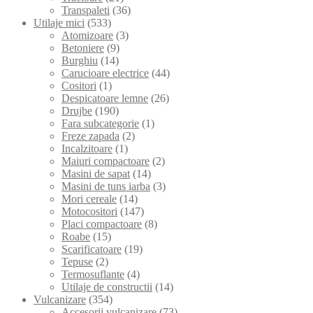
Transpaleti
(36)
Utilaje mici
(533)
Atomizoare
(3)
Betoniere
(9)
Burghiu
(14)
Carucioare electrice
(44)
Cositori
(1)
Despicatoare lemne
(26)
Drujbe
(190)
Fara subcategorie
(1)
Freze zapada
(2)
Incalzitoare
(1)
Maiuri compactoare
(2)
Masini de sapat
(14)
Masini de tuns iarba
(3)
Mori cereale
(14)
Motocositori
(147)
Placi compactoare
(8)
Roabe
(15)
Scarificatoare
(19)
Tepuse
(2)
Termosuflante
(4)
Utilaje de constructii
(14)
Vulcanizare
(354)
Accesorii vulcanizare
(73)