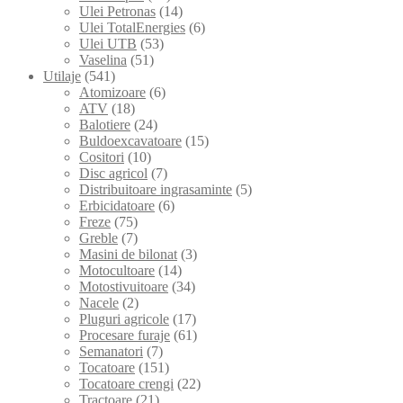
Ulei Petronas
(14)
Ulei TotalEnergies
(6)
Ulei UTB
(53)
Vaselina
(51)
Utilaje
(541)
Atomizoare
(6)
ATV
(18)
Balotiere
(24)
Buldoexcavatoare
(15)
Cositori
(10)
Disc agricol
(7)
Distribuitoare ingrasaminte
(5)
Erbicidatoare
(6)
Freze
(75)
Greble
(7)
Masini de bilonat
(3)
Motocultoare
(14)
Motostivuitoare
(34)
Nacele
(2)
Pluguri agricole
(17)
Procesare furaje
(61)
Semanatori
(7)
Tocatoare
(151)
Tocatoare crengi
(22)
Tractoare
(21)