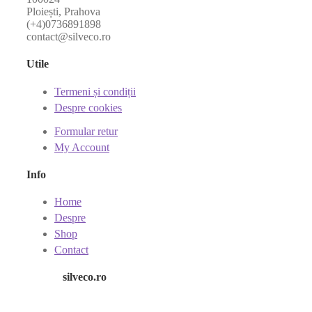
Ploiești, Prahova
(+4)0736891898
contact@silveco.ro
Utile
Termeni și condiții
Despre cookies
Formular retur
My Account
Info
Home
Despre
Shop
Contact
silveco.ro