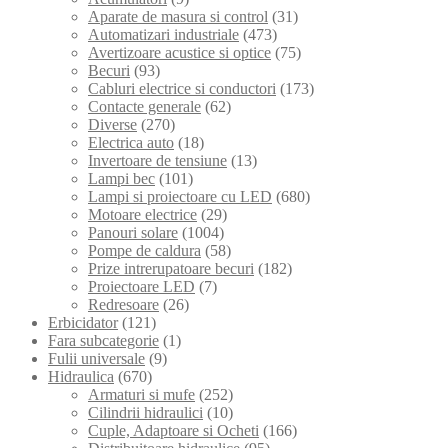
Aparate de masura si control
(31)
Automatizari industriale
(473)
Avertizoare acustice si optice
(75)
Becuri
(93)
Cabluri electrice si conductori
(173)
Contacte generale
(62)
Diverse
(270)
Electrica auto
(18)
Invertoare de tensiune
(13)
Lampi bec
(101)
Lampi si proiectoare cu LED
(680)
Motoare electrice
(29)
Panouri solare
(1004)
Pompe de caldura
(58)
Prize intrerupatoare becuri
(182)
Proiectoare LED
(7)
Redresoare
(26)
Erbicidator
(121)
Fara subcategorie
(1)
Fulii universale
(9)
Hidraulica
(670)
Armaturi si mufe
(252)
Cilindrii hidraulici
(10)
Cuple, Adaptoare si Ocheti
(166)