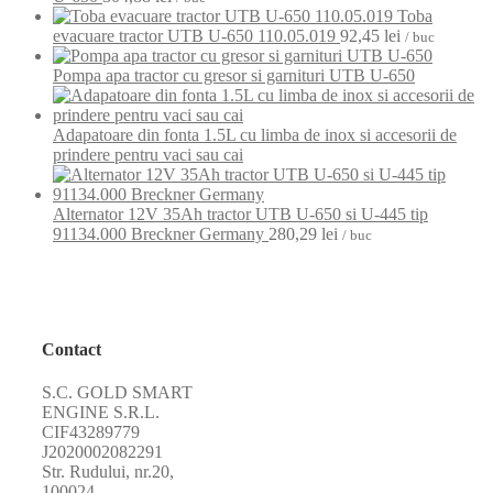
Toba
evacuare tractor UTB U-650 110.05.019
92,45
lei
/ buc
Pompa apa tractor cu gresor si garnituri UTB U-650
Adapatoare din fonta 1.5L cu limba de inox si accesorii de
prindere pentru vaci sau cai
Alternator 12V 35Ah tractor UTB U-650 si U-445 tip
91134.000 Breckner Germany
280,29
lei
/ buc
Contact
S.C. GOLD SMART
ENGINE S.R.L.
CIF43289779
J2020002082291
Str. Rudului, nr.20,
100024