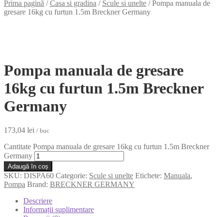
Prima pagină
/
Casa si gradina
/
Scule si unelte
/
Pompa manuala de
gresare 16kg cu furtun 1.5m Breckner Germany
Pompa manuala de gresare
16kg cu furtun 1.5m Breckner
Germany
173,04
lei
/ buc
Cantitate Pompa manuala de gresare 16kg cu furtun 1.5m Breckner
Germany
Adaugă în coș
SKU:
DISPA60
Categorie:
Scule si unelte
Etichete:
Manuala
,
Pompa
Brand:
BRECKNER GERMANY
Descriere
Informații suplimentare