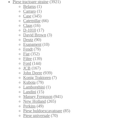
Piese tractoare straine
(3921)
Belarus
(1)
Carraro
(1)
Case
(345)
Caterpillar
(66)
Claas
(16)
D-1010
(17)
David Brown
(3)
Deutz
(90)
Esapament
(10)
Fendt
(79)
Fiat
(352)
Filtre
(139)
Ford
(144)
JCB
(167)
John Deere
(939)
Konig Traktoren
(7)
Kubota
(79)
Lamborghini
(1)
Landini
(15)
Massey Ferguson
(941)
New Holland
(265)
Perkins
(49)
Piese buldoexcavatoare
(85)
Piese universale
(70)