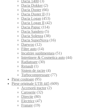
Dacia 1400
(3)
Dacia Dokker
(2)
Dacia Duster
(66)
Dacia Duster II
(1)
Dacia Logan
(453)
Dacia Logan II
(42)
Dacia Papuc
(114)
Dacia Sandero
(5)
Dacia Solenza
(38)
Dacia SuperNova
(16)
Daewoo
(12)
Filtre auto
(14)
Incalzire suplimentara
(51)
Intretinere & Cosmetica auto
(44)
Radiatoare
(30)
Renault
(1)
Sistem de racire
(4)
Turbocompresoare
(77)
Piese cositoare
(95)
Piese originale UTB 445
(609)
Accesorii tractor
(2)
Caroserie
(32)
Directie
(80)
Electrice
(47)
Franare
(19)