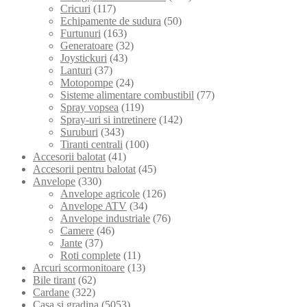
Cricuri
(117)
Echipamente de sudura
(50)
Furtunuri
(163)
Generatoare
(32)
Joystickuri
(43)
Lanturi
(37)
Motopompe
(24)
Sisteme alimentare combustibil
(77)
Spray vopsea
(119)
Spray-uri si intretinere
(142)
Suruburi
(343)
Tiranti centrali
(100)
Accesorii balotat
(41)
Accesorii pentru balotat
(45)
Anvelope
(330)
Anvelope agricole
(126)
Anvelope ATV
(34)
Anvelope industriale
(76)
Camere
(46)
Jante
(37)
Roti complete
(11)
Arcuri scormonitoare
(13)
Bile tirant
(62)
Cardane
(322)
Casa si gradina
(5053)