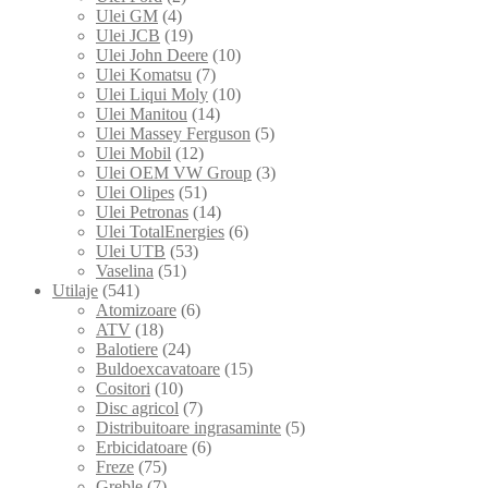
Ulei GM
(4)
Ulei JCB
(19)
Ulei John Deere
(10)
Ulei Komatsu
(7)
Ulei Liqui Moly
(10)
Ulei Manitou
(14)
Ulei Massey Ferguson
(5)
Ulei Mobil
(12)
Ulei OEM VW Group
(3)
Ulei Olipes
(51)
Ulei Petronas
(14)
Ulei TotalEnergies
(6)
Ulei UTB
(53)
Vaselina
(51)
Utilaje
(541)
Atomizoare
(6)
ATV
(18)
Balotiere
(24)
Buldoexcavatoare
(15)
Cositori
(10)
Disc agricol
(7)
Distribuitoare ingrasaminte
(5)
Erbicidatoare
(6)
Freze
(75)
Greble
(7)