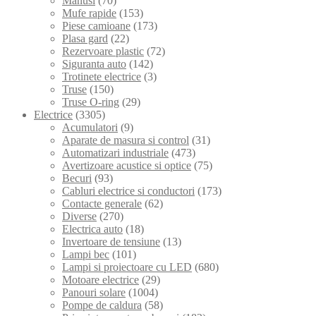
Manusi
(70)
Mufe rapide
(153)
Piese camioane
(173)
Plasa gard
(22)
Rezervoare plastic
(72)
Siguranta auto
(142)
Trotinete electrice
(3)
Truse
(150)
Truse O-ring
(29)
Electrice
(3305)
Acumulatori
(9)
Aparate de masura si control
(31)
Automatizari industriale
(473)
Avertizoare acustice si optice
(75)
Becuri
(93)
Cabluri electrice si conductori
(173)
Contacte generale
(62)
Diverse
(270)
Electrica auto
(18)
Invertoare de tensiune
(13)
Lampi bec
(101)
Lampi si proiectoare cu LED
(680)
Motoare electrice
(29)
Panouri solare
(1004)
Pompe de caldura
(58)