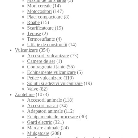
Masini de tuns iarba
(3)
Mori cereale
(14)
Motocositori
(147)
Placi compactoare
(8)
Roabe
(15)
Scarificatoare
(19)
Tepuse
(2)
Termosuflante
(4)
Utilaje de constructii
(14)
Vulcanizare
(354)
Accesorii vulcanizare
(73)
Camere de aer
(1)
Contragreutati jante
(55)
Echipamente vulcanizare
(5)
Petice vulcanizare
(119)
Solutii si adezivi vulcanizare
(19)
Valve
(82)
Zootehnie
(1073)
Accesorii animale
(118)
Accesorii pasari
(34)
Adapatori animale
(112)
Echipamente de procesare
(30)
Gard electric
(321)
Marcare animale
(24)
Mulgatoare
(208)