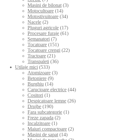
Masini de bilonat
(3)
Motocultoare
(14)
Motostivuitoare
(34)
Nacele
(2)
Pluguri agricole
(17)
Procesare furaje
(61)
Semanatori
(7)
Tocatoare
(151)
Tocatoare crengi
(22)
Tractoare
(21)
Transpaleti
(36)
Utilaje mici
(533)
Atomizoare
(3)
Betoniere
(9)
Burghiu
(14)
Carucioare electrice
(44)
Cositori
(1)
Despicatoare lemne
(26)
Drujbe
(190)
Fara subcategorie
(1)
Freze zapada
(2)
Incalzitoare
(1)
Maiuri compactoare
(2)
Masini de sapat
(14)