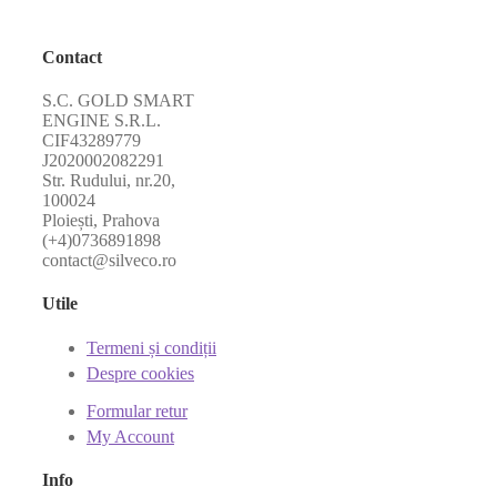
Contact
S.C. GOLD SMART
ENGINE S.R.L.
CIF43289779
J2020002082291
Str. Rudului, nr.20,
100024
Ploiești, Prahova
(+4)0736891898
contact@silveco.ro
Utile
Termeni și condiții
Despre cookies
Formular retur
My Account
Info