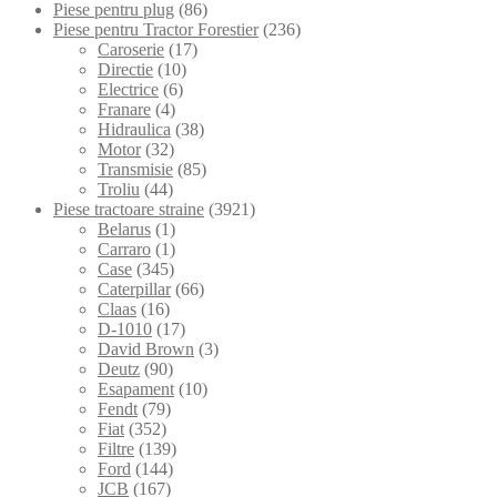
Piese pentru plug
(86)
Piese pentru Tractor Forestier
(236)
Caroserie
(17)
Directie
(10)
Electrice
(6)
Franare
(4)
Hidraulica
(38)
Motor
(32)
Transmisie
(85)
Troliu
(44)
Piese tractoare straine
(3921)
Belarus
(1)
Carraro
(1)
Case
(345)
Caterpillar
(66)
Claas
(16)
D-1010
(17)
David Brown
(3)
Deutz
(90)
Esapament
(10)
Fendt
(79)
Fiat
(352)
Filtre
(139)
Ford
(144)
JCB
(167)