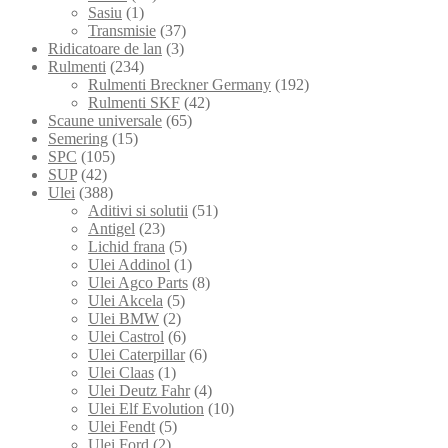
Sasiu
(1)
Transmisie
(37)
Ridicatoare de lan
(3)
Rulmenti
(234)
Rulmenti Breckner Germany
(192)
Rulmenti SKF
(42)
Scaune universale
(65)
Semering
(15)
SPC
(105)
SUP
(42)
Ulei
(388)
Aditivi si solutii
(51)
Antigel
(23)
Lichid frana
(5)
Ulei Addinol
(1)
Ulei Agco Parts
(8)
Ulei Akcela
(5)
Ulei BMW
(2)
Ulei Castrol
(6)
Ulei Caterpillar
(6)
Ulei Claas
(1)
Ulei Deutz Fahr
(4)
Ulei Elf Evolution
(10)
Ulei Fendt
(5)
Ulei Ford
(2)