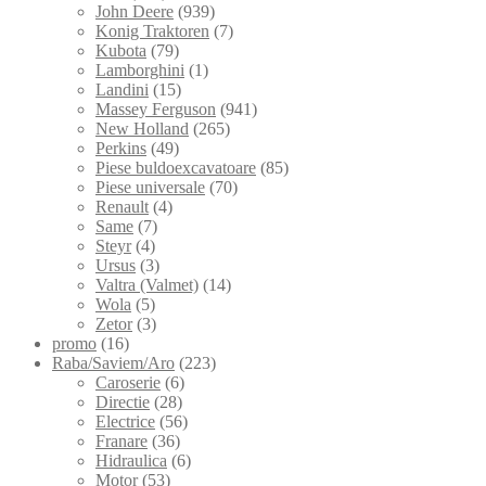
John Deere
(939)
Konig Traktoren
(7)
Kubota
(79)
Lamborghini
(1)
Landini
(15)
Massey Ferguson
(941)
New Holland
(265)
Perkins
(49)
Piese buldoexcavatoare
(85)
Piese universale
(70)
Renault
(4)
Same
(7)
Steyr
(4)
Ursus
(3)
Valtra (Valmet)
(14)
Wola
(5)
Zetor
(3)
promo
(16)
Raba/Saviem/Aro
(223)
Caroserie
(6)
Directie
(28)
Electrice
(56)
Franare
(36)
Hidraulica
(6)
Motor
(53)