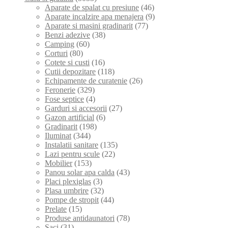
Aparate de spalat cu presiune
(46)
Aparate incalzire apa menajera
(9)
Aparate si masini gradinarit
(77)
Benzi adezive
(38)
Camping
(60)
Corturi
(80)
Cotete si custi
(16)
Cutii depozitare
(118)
Echipamente de curatenie
(26)
Feronerie
(329)
Fose septice
(4)
Garduri si accesorii
(27)
Gazon artificial
(6)
Gradinarit
(198)
Iluminat
(344)
Instalatii sanitare
(135)
Lazi pentru scule
(22)
Mobilier
(153)
Panou solar apa calda
(43)
Placi plexiglas
(3)
Plasa umbrire
(32)
Pompe de stropit
(44)
Prelate
(15)
Produse antidaunatori
(78)
Saci
(31)