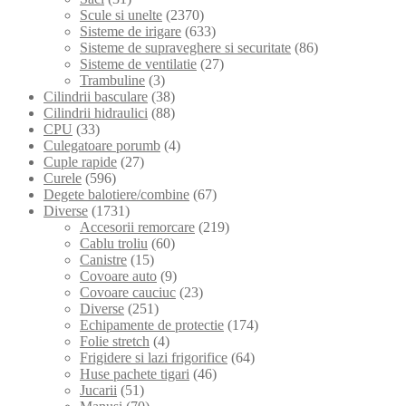
Scule si unelte
(2370)
Sisteme de irigare
(633)
Sisteme de supraveghere si securitate
(86)
Sisteme de ventilatie
(27)
Trambuline
(3)
Cilindrii basculare
(38)
Cilindrii hidraulici
(88)
CPU
(33)
Culegatoare porumb
(4)
Cuple rapide
(27)
Curele
(596)
Degete balotiere/combine
(67)
Diverse
(1731)
Accesorii remorcare
(219)
Cablu troliu
(60)
Canistre
(15)
Covoare auto
(9)
Covoare cauciuc
(23)
Diverse
(251)
Echipamente de protectie
(174)
Folie stretch
(4)
Frigidere si lazi frigorifice
(64)
Huse pachete tigari
(46)
Jucarii
(51)