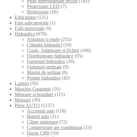
Prize intrerupatoare becuri
(182)
Proiectoare LED
(7)
Redresoare
(26)
Erbicidator
(121)
Fara subcategorie
(1)
Fulii universale
(9)
Hidraulica
(670)
Armaturi si mufe
(252)
Cilindrii hidraulici
(10)
Cuple, Adaptoare si Ocheti
(166)
Distribuitoare hidraulice
(95)
Furtunuri hidraulice
(26)
Furtunuri sertizate
(9)
Masini de sertizat
(8)
Pompe hidraulice
(42)
Lanturi
(50)
Maschio Gaspardo
(16)
Mosoare si brazdare
(115)
Motoare
(30)
Piese AUTO
(1237)
Accesorii auto
(118)
Baterii auto
(31)
Clime stationare
(72)
Compresoare aer conditionat
(33)
Dacia 1300
(10)