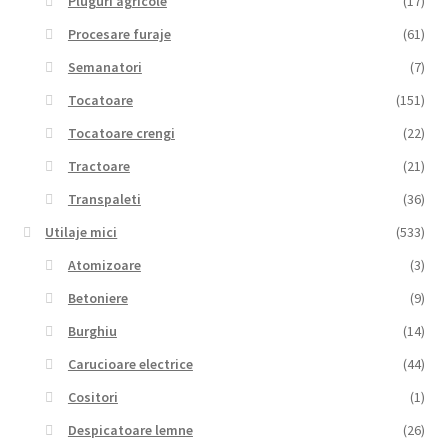
Pluguri agricole
(17)
Procesare furaje
(61)
Semanatori
(7)
Tocatoare
(151)
Tocatoare crengi
(22)
Tractoare
(21)
Transpaleti
(36)
Utilaje mici
(533)
Atomizoare
(3)
Betoniere
(9)
Burghiu
(14)
Carucioare electrice
(44)
Cositori
(1)
Despicatoare lemne
(26)