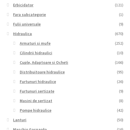
Erbicidator
(121)
Fara subcategorie
(1)
Fulii universale
(9)
Hidraulica
(670)
Armaturi si mufe
(252)
Cilindrii hidraulici
(10)
Cuple, Adaptoare si Ocheti
(166)
Distribuitoare hidraulice
(95)
Furtunuri hidraulice
(26)
Furtunuri sertizate
(9)
Masini de sertizat
(8)
Pompe hidraulice
(42)
Lanturi
(50)
Maschio Gaspardo
(16)