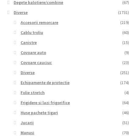
Degete balotiere/combine
(67)
Diverse
(1731)
Accesorii remorcare
(219)
Cablu troliu
(60)
Canistre
(15)
Covoare auto
(9)
Covoare cauciuc
(23)
Diverse
(251)
Echipamente de protectie
(174)
Folie stretch
(4)
Frigidere si lazi frigorifice
(64)
Huse pachete tigari
(46)
Jucarii
(51)
Manusi
(70)