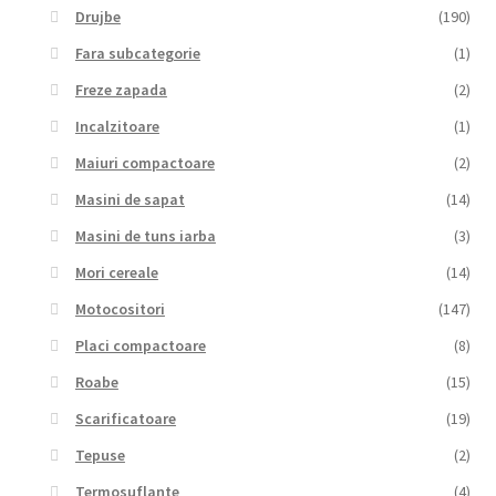
Drujbe
(190)
Fara subcategorie
(1)
Freze zapada
(2)
Incalzitoare
(1)
Maiuri compactoare
(2)
Masini de sapat
(14)
Masini de tuns iarba
(3)
Mori cereale
(14)
Motocositori
(147)
Placi compactoare
(8)
Roabe
(15)
Scarificatoare
(19)
Tepuse
(2)
Termosuflante
(4)