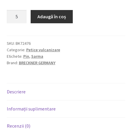
0,00 lei
Adaugă în coș
SKU:
BK72476
Categorie:
Petice vulcanizare
Etichete:
Pin
,
Sarma
Brand:
BRECKNER GERMANY
Descriere
Informații suplimentare
Recenzii (0)