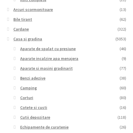
Arcuri scormonitoare
(13)
Bile tirant
(62)
Cardane
(322)
Casa si gradina
(5053)
Aparate de spalat cu presiune
(46)
Aparate incalzire apa menajera
(9)
Aparate si masini gradinarit
(77)
Benzi adezive
(38)
Camping
(60)
Corturi
(80)
Cotete si custi
(16)
Cutii depozitare
(118)
Echipamente de curatenie
(26)