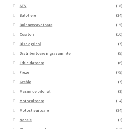
ATV
(18)
Balotiere
(24)
Buldoexcavatoare
(15)
Cositori
(10)
Disc agricol
(7)
Distribuitoare ingrasaminte
(5)
Erbicidatoare
(6)
Freze
(75)
Greble
(7)
Masini de bilonat
(3)
Motocultoare
(14)
Motostivuitoare
(34)
Nacele
(2)