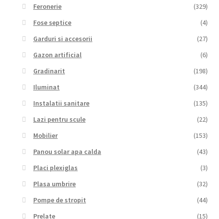
Feronerie
(329)
Fose septice
(4)
Garduri si accesorii
(27)
Gazon artificial
(6)
Gradinarit
(198)
Iluminat
(344)
Instalatii sanitare
(135)
Lazi pentru scule
(22)
Mobilier
(153)
Panou solar apa calda
(43)
Placi plexiglas
(3)
Plasa umbrire
(32)
Pompe de stropit
(44)
Prelate
(15)