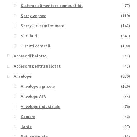
Sisteme alimentare combustibil
(77)
Spray vopsea
(119)
Spray-uri si intretinere
(142)
Suruburi
(343)
Tiranti centrali
(100)
Accesorii balotat
(41)
Accesorii pentru balotat
(45)
Anvelope
(330)
Anvelope agricole
(126)
Anvelope ATV
(34)
Anvelope industriale
(76)
Camere
(46)
Jante
(37)
Roti complete
(11)