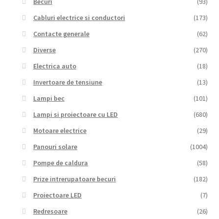
Becuri
(93)
Cabluri electrice si conductori
(173)
Contacte generale
(62)
Diverse
(270)
Electrica auto
(18)
Invertoare de tensiune
(13)
Lampi bec
(101)
Lampi si proiectoare cu LED
(680)
Motoare electrice
(29)
Panouri solare
(1004)
Pompe de caldura
(58)
Prize intrerupatoare becuri
(182)
Proiectoare LED
(7)
Redresoare
(26)