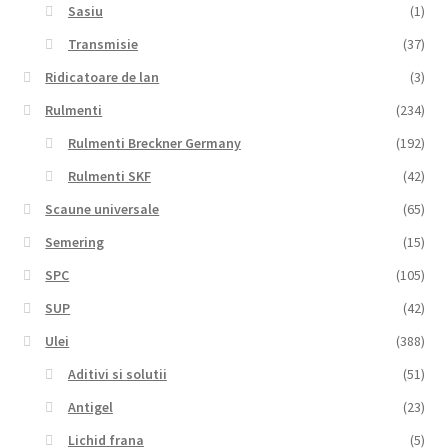
Sasiu
(1)
Transmisie
(37)
Ridicatoare de lan
(3)
Rulmenti
(234)
Rulmenti Breckner Germany
(192)
Rulmenti SKF
(42)
Scaune universale
(65)
Semering
(15)
SPC
(105)
SUP
(42)
Ulei
(388)
Aditivi si solutii
(51)
Antigel
(23)
Lichid frana
(5)