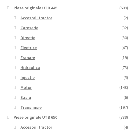
Piese originale UTB 445
(609)
Accesorii tractor
(2)
Caroserie
(32)
Directie
(80)
Electrice
(47)
Franare
(19)
Hidraulica
(73)
Injectie
(5)
Motor
(148)
Sasiu
(6)
Transmisie
(197)
Piese originale UTB 650
(789)
Accesorii tractor
(4)