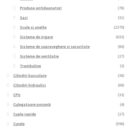
Produse antidaunatori
(78)
Saci
(31)
Scule si unelte
(2370)
Sisteme de irigare
(633)
Sisteme de supraveghere si securitate
(86)
Sisteme de ventilatie
(27)
Trambuline
(3)
Cilindrii basculare
(38)
Cilindrii hidraulici
(88)
CPU
(33)
Culegatoare porumb
(4)
Cuple rapide
(27)
Curele
(596)