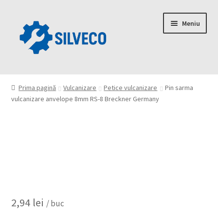
Meniu
Home
Prima pagină
Vulcanizare
Petice vulcanizare
Pin sarma
vulcanizare anvelope 8mm RS-8 Breckner Germany
Despre
Magazin
My account
Contact
2,94
lei
/ buc