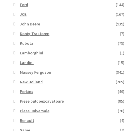
Ford
(144)
JCB
(167)
John Deere
(939)
Konig Traktoren
(7)
Kubota
(79)
Lamborghini
(1)
Landini
(15)
Massey Ferguson
(941)
New Holland
(265)
Perkins
(49)
Piese buldoexcavatoare
(85)
Piese universale
(70)
Renault
(4)
Same
(7)