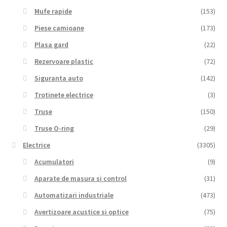
Mufe rapide
(153)
Piese camioane
(173)
Plasa gard
(22)
Rezervoare plastic
(72)
Siguranta auto
(142)
Trotinete electrice
(3)
Truse
(150)
Truse O-ring
(29)
Electrice
(3305)
Acumulatori
(9)
Aparate de masura si control
(31)
Automatizari industriale
(473)
Avertizoare acustice si optice
(75)