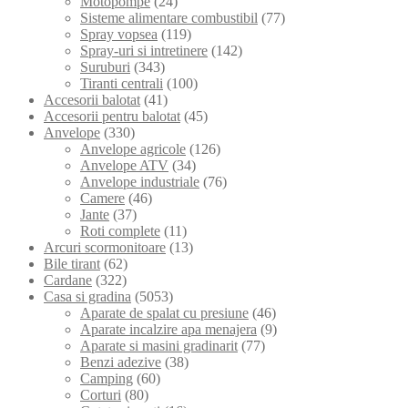
Motopompe
(24)
Sisteme alimentare combustibil
(77)
Spray vopsea
(119)
Spray-uri si intretinere
(142)
Suruburi
(343)
Tiranti centrali
(100)
Accesorii balotat
(41)
Accesorii pentru balotat
(45)
Anvelope
(330)
Anvelope agricole
(126)
Anvelope ATV
(34)
Anvelope industriale
(76)
Camere
(46)
Jante
(37)
Roti complete
(11)
Arcuri scormonitoare
(13)
Bile tirant
(62)
Cardane
(322)
Casa si gradina
(5053)
Aparate de spalat cu presiune
(46)
Aparate incalzire apa menajera
(9)
Aparate si masini gradinarit
(77)
Benzi adezive
(38)
Camping
(60)
Corturi
(80)