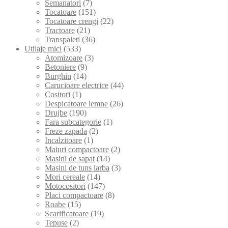
Semanatori
(7)
Tocatoare
(151)
Tocatoare crengi
(22)
Tractoare
(21)
Transpaleti
(36)
Utilaje mici
(533)
Atomizoare
(3)
Betoniere
(9)
Burghiu
(14)
Carucioare electrice
(44)
Cositori
(1)
Despicatoare lemne
(26)
Drujbe
(190)
Fara subcategorie
(1)
Freze zapada
(2)
Incalzitoare
(1)
Maiuri compactoare
(2)
Masini de sapat
(14)
Masini de tuns iarba
(3)
Mori cereale
(14)
Motocositori
(147)
Placi compactoare
(8)
Roabe
(15)
Scarificatoare
(19)
Tepuse
(2)