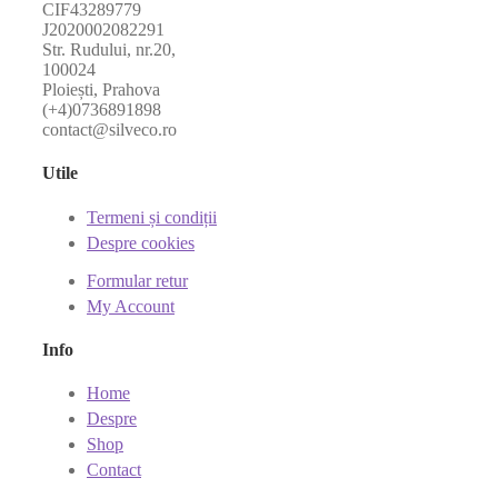
CIF43289779
J2020002082291
Str. Rudului, nr.20,
100024
Ploiești, Prahova
(+4)0736891898
contact@silveco.ro
Utile
Termeni și condiții
Despre cookies
Formular retur
My Account
Info
Home
Despre
Shop
Contact