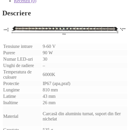
Recenzii (0)
Descriere
Tensiune intrare
9-60 V
Purere
90 W
Numar LED-uri
30
Unghi de radiere
–
Temperatura de
6000K
culoare
Protectie
IP67 (apa,praf)
Lungime
810 mm
Latime
43 mm
Inaltime
26 mm
Carcasă din aluminiu turnat, suport din fier
Material
nichelat
Greutate
535 g