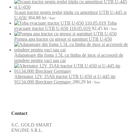
Scaun tractor negru reglaj triplu cu amortizor UTB U-445 si
U-650
304,88
lei
/ buc
Toba
evacuare tractor UTB U-650 110.05.019
92,45
lei
/ buc
Pompa apa tractor cu gresor si garnituri UTB U-650
Adapatoare din fonta 1.5L cu limba de inox si accesorii de
prindere pentru vaci sau cai
Alternator 12V 35Ah tractor UTB U-650 si U-445 tip
91134.000 Breckner Germany
280,29
lei
/ buc
Contact
S.C. GOLD SMART
ENGINE S.R.L.