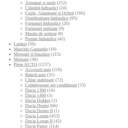
Armaturi si mufe
(252)
Cilindrii hidraulici
(10)
Cuple, Adaptoare si Ocheti
(166)
Distribuitoare hidraulice
(95)
Furtunuri hidraulice
(26)
Furtunuri sertizate
(9)
Masini de sertizat
(8)
Pompe hidraulice
(42)
Lanturi
(50)
Maschio Gaspardo
(16)
Mosoare si brazdare
(115)
Motoare
(30)
Piese AUTO
(1237)
Accesorii auto
(118)
Baterii auto
(31)
Clime stationare
(72)
Compresoare aer conditionat
(33)
Dacia 1300
(10)
Dacia 1400
(3)
Dacia Dokker
(2)
Dacia Duster
(66)
Dacia Duster II
(1)
Dacia Logan
(453)
Dacia Logan II
(42)
Dacia Papuc
(114)