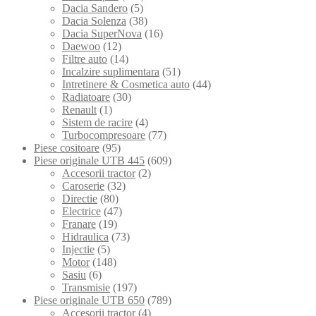
Dacia Sandero
(5)
Dacia Solenza
(38)
Dacia SuperNova
(16)
Daewoo
(12)
Filtre auto
(14)
Incalzire suplimentara
(51)
Intretinere & Cosmetica auto
(44)
Radiatoare
(30)
Renault
(1)
Sistem de racire
(4)
Turbocompresoare
(77)
Piese cositoare
(95)
Piese originale UTB 445
(609)
Accesorii tractor
(2)
Caroserie
(32)
Directie
(80)
Electrice
(47)
Franare
(19)
Hidraulica
(73)
Injectie
(5)
Motor
(148)
Sasiu
(6)
Transmisie
(197)
Piese originale UTB 650
(789)
Accesorii tractor
(4)