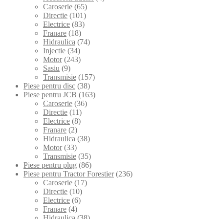
Caroserie
(65)
Directie
(101)
Electrice
(83)
Franare
(18)
Hidraulica
(74)
Injectie
(34)
Motor
(243)
Sasiu
(9)
Transmisie
(157)
Piese pentru disc
(38)
Piese pentru JCB
(163)
Caroserie
(36)
Directie
(11)
Electrice
(8)
Franare
(2)
Hidraulica
(38)
Motor
(33)
Transmisie
(35)
Piese pentru plug
(86)
Piese pentru Tractor Forestier
(236)
Caroserie
(17)
Directie
(10)
Electrice
(6)
Franare
(4)
Hidraulica
(38)