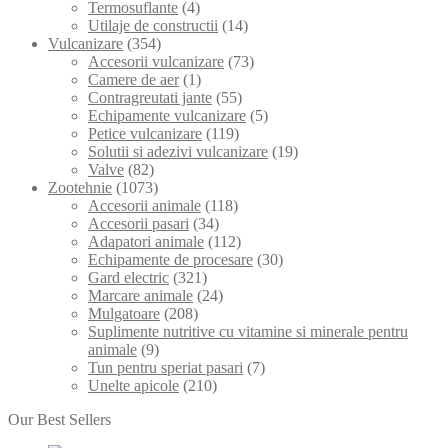
Termosuflante
(4)
Utilaje de constructii
(14)
Vulcanizare
(354)
Accesorii vulcanizare
(73)
Camere de aer
(1)
Contragreutati jante
(55)
Echipamente vulcanizare
(5)
Petice vulcanizare
(119)
Solutii si adezivi vulcanizare
(19)
Valve
(82)
Zootehnie
(1073)
Accesorii animale
(118)
Accesorii pasari
(34)
Adapatori animale
(112)
Echipamente de procesare
(30)
Gard electric
(321)
Marcare animale
(24)
Mulgatoare
(208)
Suplimente nutritive cu vitamine si minerale pentru
animale
(9)
Tun pentru speriat pasari
(7)
Unelte apicole
(210)
Our Best Sellers