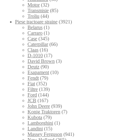
Motor
(32)
Transmisie
(85)
Troliu
(44)
Piese tractoare straine
(3921)
Belarus
(1)
Carraro
(1)
Case
(345)
Caterpillar
(66)
Claas
(16)
D-1010
(17)
David Brown
(3)
Deutz
(90)
Esapament
(10)
Fendt
(79)
Fiat
(352)
Filtre
(139)
Ford
(144)
JCB
(167)
John Deere
(939)
Konig Traktoren
(7)
Kubota
(79)
Lamborghini
(1)
Landini
(15)
Massey Ferguson
(941)
New Holland
(265)