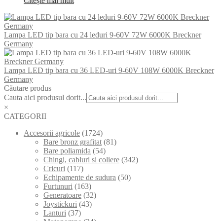
Citește mai mult
Lampa LED tip bara cu 24 leduri 9-60V 72W 6000K Breckner
Germany
Lampa LED tip bara cu 36 LED-uri 9-60V 108W 6000K Breckner
Germany
Căutare produs
Cauta aici produsul dorit...
×
CATEGORII
Accesorii agricole
(1724)
Bare bronz grafitat
(81)
Bare poliamida
(54)
Chingi, cabluri si coliere
(342)
Cricuri
(117)
Echipamente de sudura
(50)
Furtunuri
(163)
Generatoare
(32)
Joystickuri
(43)
Lanturi
(37)