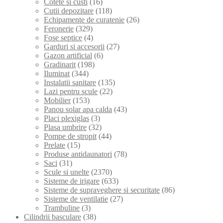
Cotete si custi
(16)
Cutii depozitare
(118)
Echipamente de curatenie
(26)
Feronerie
(329)
Fose septice
(4)
Garduri si accesorii
(27)
Gazon artificial
(6)
Gradinarit
(198)
Iluminat
(344)
Instalatii sanitare
(135)
Lazi pentru scule
(22)
Mobilier
(153)
Panou solar apa calda
(43)
Placi plexiglas
(3)
Plasa umbrire
(32)
Pompe de stropit
(44)
Prelate
(15)
Produse antidaunatori
(78)
Saci
(31)
Scule si unelte
(2370)
Sisteme de irigare
(633)
Sisteme de supraveghere si securitate
(86)
Sisteme de ventilatie
(27)
Trambuline
(3)
Cilindrii basculare
(38)