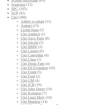
Scaune universale
(65)
Semering
(15)
SPC
(105)
SUP
(42)
Ulei
(388)
Aditivi si solutii
(51)
Antigel
(23)
Lichid frana
(5)
Ulei Addinol
(1)
Ulei Agco Parts
(8)
Ulei Akcela
(5)
Ulei BMW
(2)
Ulei Castrol
(6)
Ulei Caterpillar
(6)
Ulei Claas
(1)
Ulei Deutz Fahr
(4)
Ulei Elf Evolution
(10)
Ulei Fendt
(5)
Ulei Ford
(2)
Ulei GM
(4)
Ulei JCB
(19)
Ulei John Deere
(10)
Ulei Komatsu
(7)
Ulei Liqui Moly
(10)
Ulei Manitou
(14)