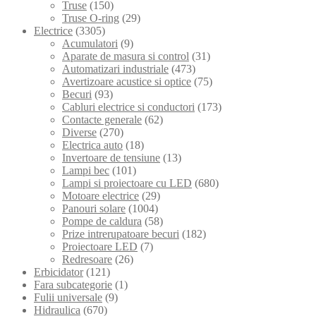
Truse
(150)
Truse O-ring
(29)
Electrice
(3305)
Acumulatori
(9)
Aparate de masura si control
(31)
Automatizari industriale
(473)
Avertizoare acustice si optice
(75)
Becuri
(93)
Cabluri electrice si conductori
(173)
Contacte generale
(62)
Diverse
(270)
Electrica auto
(18)
Invertoare de tensiune
(13)
Lampi bec
(101)
Lampi si proiectoare cu LED
(680)
Motoare electrice
(29)
Panouri solare
(1004)
Pompe de caldura
(58)
Prize intrerupatoare becuri
(182)
Proiectoare LED
(7)
Redresoare
(26)
Erbicidator
(121)
Fara subcategorie
(1)
Fulii universale
(9)
Hidraulica
(670)