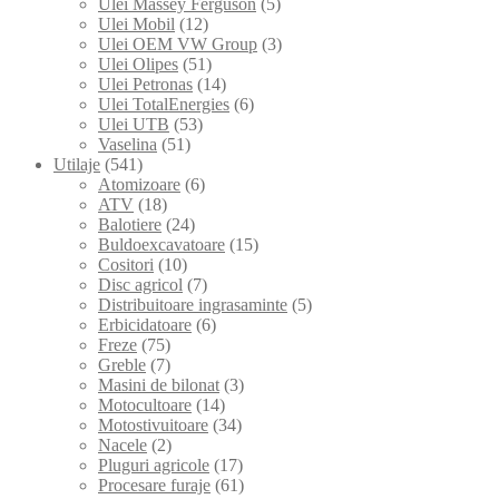
Ulei Massey Ferguson
(5)
Ulei Mobil
(12)
Ulei OEM VW Group
(3)
Ulei Olipes
(51)
Ulei Petronas
(14)
Ulei TotalEnergies
(6)
Ulei UTB
(53)
Vaselina
(51)
Utilaje
(541)
Atomizoare
(6)
ATV
(18)
Balotiere
(24)
Buldoexcavatoare
(15)
Cositori
(10)
Disc agricol
(7)
Distribuitoare ingrasaminte
(5)
Erbicidatoare
(6)
Freze
(75)
Greble
(7)
Masini de bilonat
(3)
Motocultoare
(14)
Motostivuitoare
(34)
Nacele
(2)
Pluguri agricole
(17)
Procesare furaje
(61)