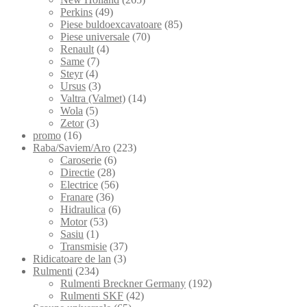
Perkins
(49)
Piese buldoexcavatoare
(85)
Piese universale
(70)
Renault
(4)
Same
(7)
Steyr
(4)
Ursus
(3)
Valtra (Valmet)
(14)
Wola
(5)
Zetor
(3)
promo
(16)
Raba/Saviem/Aro
(223)
Caroserie
(6)
Directie
(28)
Electrice
(56)
Franare
(36)
Hidraulica
(6)
Motor
(53)
Sasiu
(1)
Transmisie
(37)
Ridicatoare de lan
(3)
Rulmenti
(234)
Rulmenti Breckner Germany
(192)
Rulmenti SKF
(42)