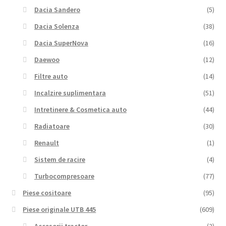
Dacia Sandero
(5)
Dacia Solenza
(38)
Dacia SuperNova
(16)
Daewoo
(12)
Filtre auto
(14)
Incalzire suplimentara
(51)
Intretinere & Cosmetica auto
(44)
Radiatoare
(30)
Renault
(1)
Sistem de racire
(4)
Turbocompresoare
(77)
Piese cositoare
(95)
Piese originale UTB 445
(609)
Accesorii tractor
(2)