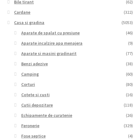
Bile tirant
(62)
Cardane
(322)
Casa si gradina
(5053)
Aparate de spalat cu presiune
(46)
Aparate incalzire apa menajera
(9)
Aparate si masini gradinarit
(77)
Benzi adezive
(38)
Camping
(60)
Corturi
(80)
Cotete si custi
(16)
Cutii depozitare
(118)
Echipamente de curatenie
(26)
Feronerie
(329)
Fose septice
(4)