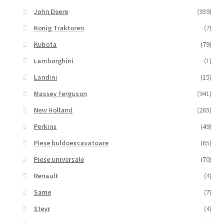
John Deere
(939)
Konig Traktoren
(7)
Kubota
(79)
Lamborghini
(1)
Landini
(15)
Massey Ferguson
(941)
New Holland
(265)
Perkins
(49)
Piese buldoexcavatoare
(85)
Piese universale
(70)
Renault
(4)
Same
(7)
Steyr
(4)