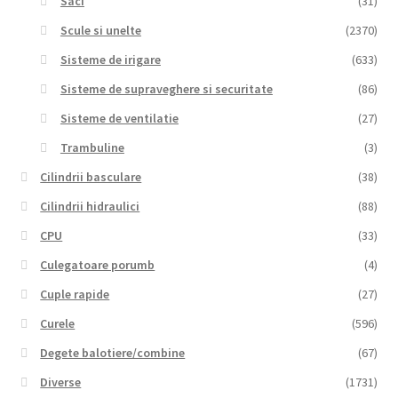
Saci
(31)
Scule si unelte
(2370)
Sisteme de irigare
(633)
Sisteme de supraveghere si securitate
(86)
Sisteme de ventilatie
(27)
Trambuline
(3)
Cilindrii basculare
(38)
Cilindrii hidraulici
(88)
CPU
(33)
Culegatoare porumb
(4)
Cuple rapide
(27)
Curele
(596)
Degete balotiere/combine
(67)
Diverse
(1731)