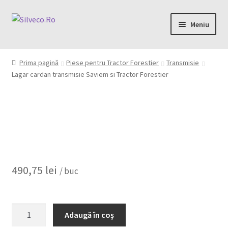
Meniu
Home
Prima pagină
Piese pentru Tractor Forestier
Transmisie
Lagar cardan transmisie Saviem si Tractor Forestier
Despre
Magazin
My account
Contact
490,75
lei
/ buc
Adaugă în coș
0,00 lei