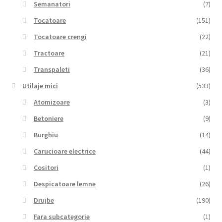
Semanatori
(7)
Tocatoare
(151)
Tocatoare crengi
(22)
Tractoare
(21)
Transpaleti
(36)
Utilaje mici
(533)
Atomizoare
(3)
Betoniere
(9)
Burghiu
(14)
Carucioare electrice
(44)
Cositori
(1)
Despicatoare lemne
(26)
Drujbe
(190)
Fara subcategorie
(1)