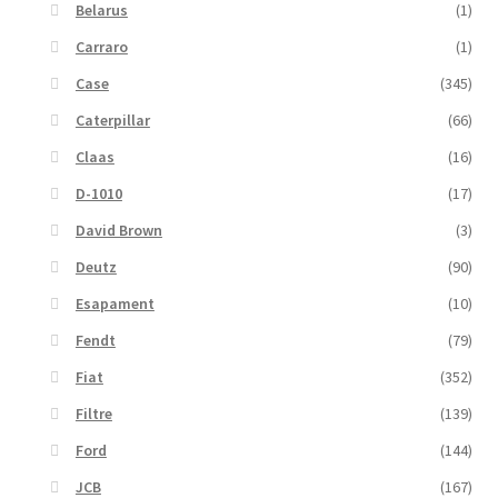
Belarus
(1)
Carraro
(1)
Case
(345)
Caterpillar
(66)
Claas
(16)
D-1010
(17)
David Brown
(3)
Deutz
(90)
Esapament
(10)
Fendt
(79)
Fiat
(352)
Filtre
(139)
Ford
(144)
JCB
(167)