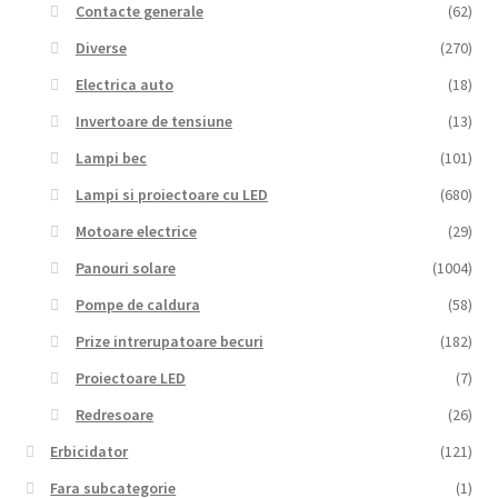
Contacte generale
(62)
Diverse
(270)
Electrica auto
(18)
Invertoare de tensiune
(13)
Lampi bec
(101)
Lampi si proiectoare cu LED
(680)
Motoare electrice
(29)
Panouri solare
(1004)
Pompe de caldura
(58)
Prize intrerupatoare becuri
(182)
Proiectoare LED
(7)
Redresoare
(26)
Erbicidator
(121)
Fara subcategorie
(1)