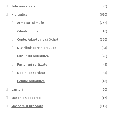
Fulii universale
(9)
Hidraulica
(670)
Armaturi si mufe
(252)
Cilindrii hidraulici
(10)
Cuple, Adaptoare si Ocheti
(166)
Distribuitoare hidraulice
(95)
Furtunuri hidraulice
(26)
Furtunuri sertizate
(9)
Masini de sertizat
(8)
Pompe hidraulice
(42)
Lanturi
(50)
Maschio Gaspardo
(16)
Mosoare si brazdare
(115)