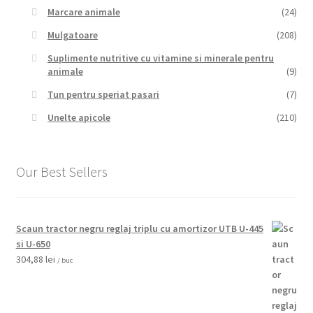
Marcare animale
(24)
Mulgatoare
(208)
Suplimente nutritive cu vitamine si minerale pentru
animale
(9)
Tun pentru speriat pasari
(7)
Unelte apicole
(210)
Our Best Sellers
Scaun tractor negru reglaj triplu cu amortizor UTB U-445
si U-650
304,88
lei
/ buc