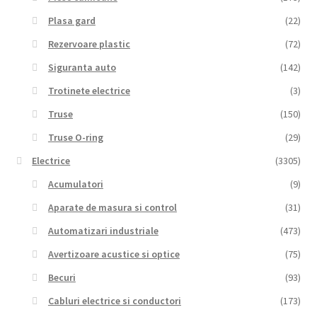
Plasa gard
(22)
Rezervoare plastic
(72)
Siguranta auto
(142)
Trotinete electrice
(3)
Truse
(150)
Truse O-ring
(29)
Electrice
(3305)
Acumulatori
(9)
Aparate de masura si control
(31)
Automatizari industriale
(473)
Avertizoare acustice si optice
(75)
Becuri
(93)
Cabluri electrice si conductori
(173)