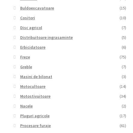
Buldoexcavatoare
(15)
Cositori
(10)
Disc agricol
(7)
Distribuitoare ingrasaminte
(5)
Erbicidatoare
(6)
Freze
(75)
Greble
(7)
Masini de bilonat
(3)
Motocultoare
(14)
Motostivuitoare
(34)
Nacele
(2)
Pluguri agricole
(17)
Procesare furaje
(61)