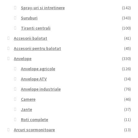
Spray-uri si intretinere
(142)
Suruburi
(343)
Tiranti centrali
(100)
Accesorii balotat
(41)
Accesorii pentru balotat
(45)
Anvelope
(330)
Anvelope agricole
(126)
Anvelope ATV
(34)
Anvelope industriale
(76)
Camere
(46)
Jante
(37)
Roti complete
(11)
Arcuri scormonitoare
(13)