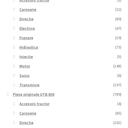
Caroserie
(32)
Directie
(80)
Electrice
(47)
Franare
(19)
Hidraulica
(73)
Injectie
(5)
Motor
(148)
Sasiu
(6)
Transmisie
(197)
Piese originale UTB 650
(789)
Accesorii tractor
(4)
Caroserie
(65)
Directie
(101)