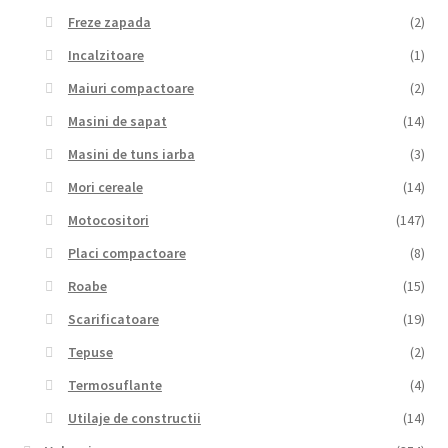
Freze zapada
(2)
Incalzitoare
(1)
Maiuri compactoare
(2)
Masini de sapat
(14)
Masini de tuns iarba
(3)
Mori cereale
(14)
Motocositori
(147)
Placi compactoare
(8)
Roabe
(15)
Scarificatoare
(19)
Tepuse
(2)
Termosuflante
(4)
Utilaje de constructii
(14)