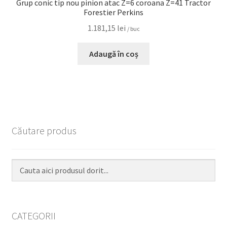
Grup conic tip nou pinion atac Z=6 coroana Z=41 Tractor
Forestier Perkins
1.181,15
lei
/ buc
Adaugă în coș
Căutare produs
CATEGORII