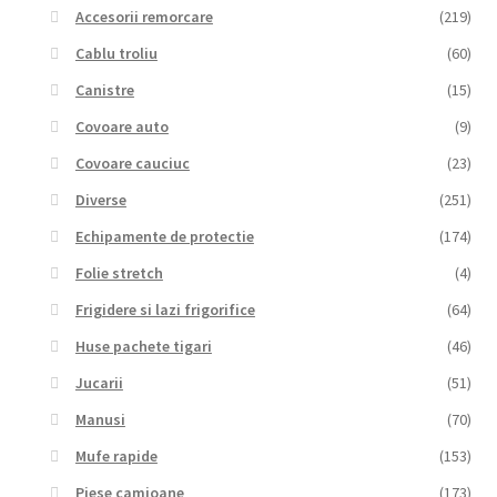
Accesorii remorcare
(219)
Cablu troliu
(60)
Canistre
(15)
Covoare auto
(9)
Covoare cauciuc
(23)
Diverse
(251)
Echipamente de protectie
(174)
Folie stretch
(4)
Frigidere si lazi frigorifice
(64)
Huse pachete tigari
(46)
Jucarii
(51)
Manusi
(70)
Mufe rapide
(153)
Piese camioane
(173)