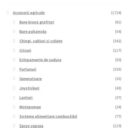
Accesorii agricole
(1724)
Bare bronz grafitat
(81)
Bare poliamida
(54)
Chingi, cabluri si coliere
(342)
Cricuri
(117)
Echipamente de sudura
(50)
Furtunuri
(163)
Generatoare
(32)
Joystickuri
(43)
Lanturi
(37)
Motopompe
(24)
Sisteme alimentare combustibil
(77)
Spray vopsea
(119)