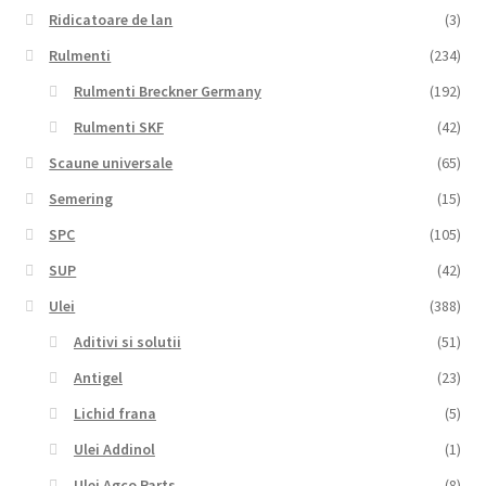
Ridicatoare de lan
(3)
Rulmenti
(234)
Rulmenti Breckner Germany
(192)
Rulmenti SKF
(42)
Scaune universale
(65)
Semering
(15)
SPC
(105)
SUP
(42)
Ulei
(388)
Aditivi si solutii
(51)
Antigel
(23)
Lichid frana
(5)
Ulei Addinol
(1)
Ulei Agco Parts
(8)