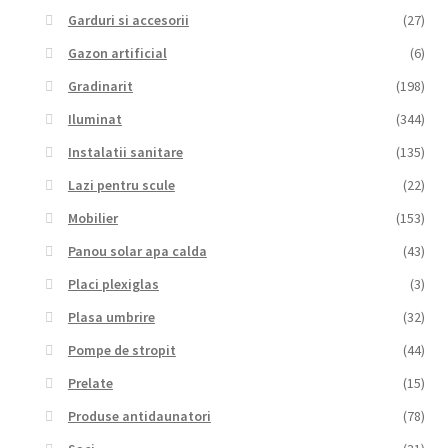
Garduri si accesorii
(27)
Gazon artificial
(6)
Gradinarit
(198)
Iluminat
(344)
Instalatii sanitare
(135)
Lazi pentru scule
(22)
Mobilier
(153)
Panou solar apa calda
(43)
Placi plexiglas
(3)
Plasa umbrire
(32)
Pompe de stropit
(44)
Prelate
(15)
Produse antidaunatori
(78)