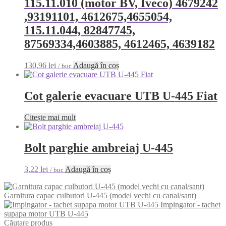
115.11.010 (motor BV, Iveco) 4679242
,93191101, 4612675,4655054,
115.11.044, 82847745,
87569334,4603885, 4612465, 4639182
130,96
lei
Adaugă în coș
/ buc
Cot galerie evacuare UTB U-445 Fiat
Citește mai mult
Bolt parghie ambreiaj U-445
3,22
lei
Adaugă în coș
/ buc
Garnitura capac culbutori U-445 (model vechi cu canal/sant)
Impingator - tachet
supapa motor UTB U-445
Căutare produs