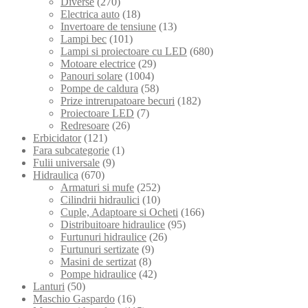
Diverse
(270)
Electrica auto
(18)
Invertoare de tensiune
(13)
Lampi bec
(101)
Lampi si proiectoare cu LED
(680)
Motoare electrice
(29)
Panouri solare
(1004)
Pompe de caldura
(58)
Prize intrerupatoare becuri
(182)
Proiectoare LED
(7)
Redresoare
(26)
Erbicidator
(121)
Fara subcategorie
(1)
Fulii universale
(9)
Hidraulica
(670)
Armaturi si mufe
(252)
Cilindrii hidraulici
(10)
Cuple, Adaptoare si Ocheti
(166)
Distribuitoare hidraulice
(95)
Furtunuri hidraulice
(26)
Furtunuri sertizate
(9)
Masini de sertizat
(8)
Pompe hidraulice
(42)
Lanturi
(50)
Maschio Gaspardo
(16)