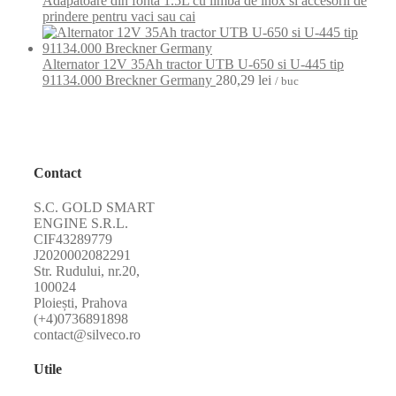
Adapatoare din fonta 1.5L cu limba de inox si accesorii de
prindere pentru vaci sau cai
Alternator 12V 35Ah tractor UTB U-650 si U-445 tip
91134.000 Breckner Germany
280,29
lei
/ buc
Contact
S.C. GOLD SMART
ENGINE S.R.L.
CIF43289779
J2020002082291
Str. Rudului, nr.20,
100024
Ploiești, Prahova
(+4)0736891898
contact@silveco.ro
Utile