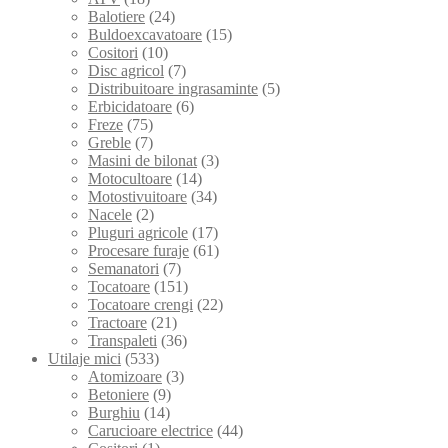
Balotiere
(24)
Buldoexcavatoare
(15)
Cositori
(10)
Disc agricol
(7)
Distribuitoare ingrasaminte
(5)
Erbicidatoare
(6)
Freze
(75)
Greble
(7)
Masini de bilonat
(3)
Motocultoare
(14)
Motostivuitoare
(34)
Nacele
(2)
Pluguri agricole
(17)
Procesare furaje
(61)
Semanatori
(7)
Tocatoare
(151)
Tocatoare crengi
(22)
Tractoare
(21)
Transpaleti
(36)
Utilaje mici
(533)
Atomizoare
(3)
Betoniere
(9)
Burghiu
(14)
Carucioare electrice
(44)