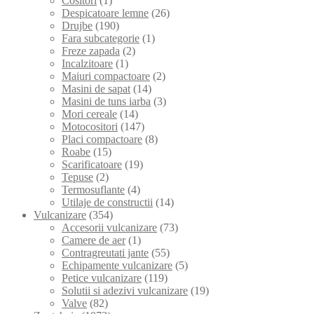
Cositori
(1)
Despicatoare lemne
(26)
Drujbe
(190)
Fara subcategorie
(1)
Freze zapada
(2)
Incalzitoare
(1)
Maiuri compactoare
(2)
Masini de sapat
(14)
Masini de tuns iarba
(3)
Mori cereale
(14)
Motocositori
(147)
Placi compactoare
(8)
Roabe
(15)
Scarificatoare
(19)
Tepuse
(2)
Termosuflante
(4)
Utilaje de constructii
(14)
Vulcanizare
(354)
Accesorii vulcanizare
(73)
Camere de aer
(1)
Contragreutati jante
(55)
Echipamente vulcanizare
(5)
Petice vulcanizare
(119)
Solutii si adezivi vulcanizare
(19)
Valve
(82)