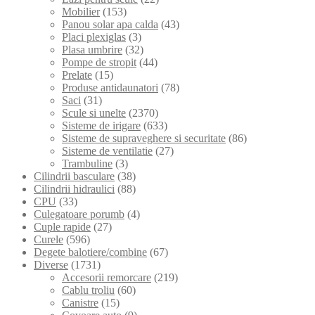
Mobilier
(153)
Panou solar apa calda
(43)
Placi plexiglas
(3)
Plasa umbrire
(32)
Pompe de stropit
(44)
Prelate
(15)
Produse antidaunatori
(78)
Saci
(31)
Scule si unelte
(2370)
Sisteme de irigare
(633)
Sisteme de supraveghere si securitate
(86)
Sisteme de ventilatie
(27)
Trambuline
(3)
Cilindrii basculare
(38)
Cilindrii hidraulici
(88)
CPU
(33)
Culegatoare porumb
(4)
Cuple rapide
(27)
Curele
(596)
Degete balotiere/combine
(67)
Diverse
(1731)
Accesorii remorcare
(219)
Cablu troliu
(60)
Canistre
(15)