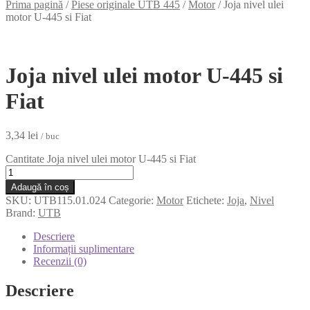
Prima pagină
/
Piese originale UTB 445
/
Motor
/
Joja nivel ulei
motor U-445 si Fiat
Joja nivel ulei motor U-445 si
Fiat
3,34
lei
/ buc
Cantitate Joja nivel ulei motor U-445 si Fiat
Adaugă în coș
SKU:
UTB115.01.024
Categorie:
Motor
Etichete:
Joja
,
Nivel
Brand:
UTB
Descriere
Informații suplimentare
Recenzii (0)
Descriere