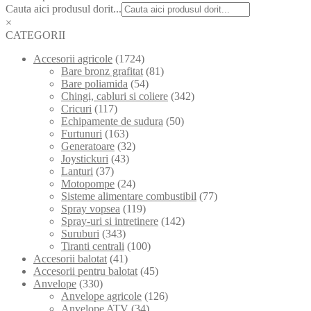
Cauta aici produsul dorit...
×
CATEGORII
Accesorii agricole
(1724)
Bare bronz grafitat
(81)
Bare poliamida
(54)
Chingi, cabluri si coliere
(342)
Cricuri
(117)
Echipamente de sudura
(50)
Furtunuri
(163)
Generatoare
(32)
Joystickuri
(43)
Lanturi
(37)
Motopompe
(24)
Sisteme alimentare combustibil
(77)
Spray vopsea
(119)
Spray-uri si intretinere
(142)
Suruburi
(343)
Tiranti centrali
(100)
Accesorii balotat
(41)
Accesorii pentru balotat
(45)
Anvelope
(330)
Anvelope agricole
(126)
Anvelope ATV
(34)