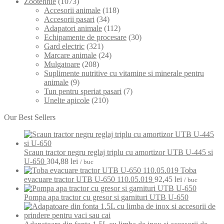
Zootehnie
(1073)
Accesorii animale
(118)
Accesorii pasari
(34)
Adapatori animale
(112)
Echipamente de procesare
(30)
Gard electric
(321)
Marcare animale
(24)
Mulgatoare
(208)
Suplimente nutritive cu vitamine si minerale pentru
animale
(9)
Tun pentru speriat pasari
(7)
Unelte apicole
(210)
Our Best Sellers
Scaun tractor negru reglaj triplu cu amortizor UTB U-445 si
U-650
304,88
lei
/ buc
Toba
evacuare tractor UTB U-650 110.05.019
92,45
lei
/ buc
Pompa apa tractor cu gresor si garnituri UTB U-650