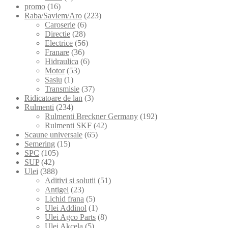
promo
(16)
Raba/Saviem/Aro
(223)
Caroserie
(6)
Directie
(28)
Electrice
(56)
Franare
(36)
Hidraulica
(6)
Motor
(53)
Sasiu
(1)
Transmisie
(37)
Ridicatoare de lan
(3)
Rulmenti
(234)
Rulmenti Breckner Germany
(192)
Rulmenti SKF
(42)
Scaune universale
(65)
Semering
(15)
SPC
(105)
SUP
(42)
Ulei
(388)
Aditivi si solutii
(51)
Antigel
(23)
Lichid frana
(5)
Ulei Addinol
(1)
Ulei Agco Parts
(8)
Ulei Akcela
(5)