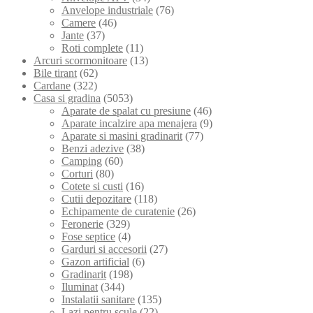
Anvelope industriale
(76)
Camere
(46)
Jante
(37)
Roti complete
(11)
Arcuri scormonitoare
(13)
Bile tirant
(62)
Cardane
(322)
Casa si gradina
(5053)
Aparate de spalat cu presiune
(46)
Aparate incalzire apa menajera
(9)
Aparate si masini gradinarit
(77)
Benzi adezive
(38)
Camping
(60)
Corturi
(80)
Cotete si custi
(16)
Cutii depozitare
(118)
Echipamente de curatenie
(26)
Feronerie
(329)
Fose septice
(4)
Garduri si accesorii
(27)
Gazon artificial
(6)
Gradinarit
(198)
Iluminat
(344)
Instalatii sanitare
(135)
Lazi pentru scule
(22)