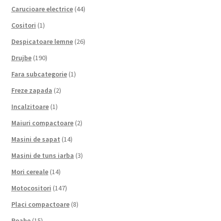
Carucioare electrice
(44)
Cositori
(1)
Despicatoare lemne
(26)
Drujbe
(190)
Fara subcategorie
(1)
Freze zapada
(2)
Incalzitoare
(1)
Maiuri compactoare
(2)
Masini de sapat
(14)
Masini de tuns iarba
(3)
Mori cereale
(14)
Motocositori
(147)
Placi compactoare
(8)
Roabe
(15)