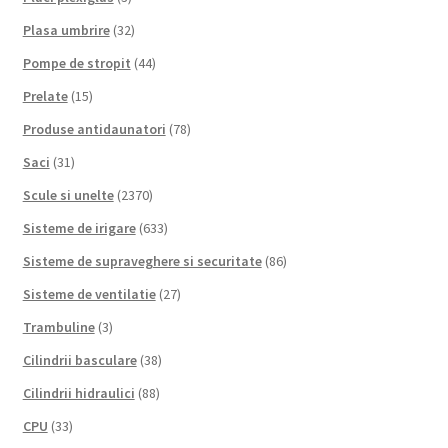
Plasa umbrire
(32)
Pompe de stropit
(44)
Prelate
(15)
Produse antidaunatori
(78)
Saci
(31)
Scule si unelte
(2370)
Sisteme de irigare
(633)
Sisteme de supraveghere si securitate
(86)
Sisteme de ventilatie
(27)
Trambuline
(3)
Cilindrii basculare
(38)
Cilindrii hidraulici
(88)
CPU
(33)