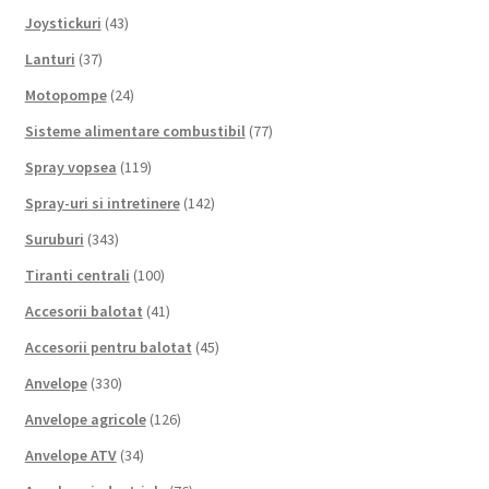
Joystickuri
(43)
Lanturi
(37)
Motopompe
(24)
Sisteme alimentare combustibil
(77)
Spray vopsea
(119)
Spray-uri si intretinere
(142)
Suruburi
(343)
Tiranti centrali
(100)
Accesorii balotat
(41)
Accesorii pentru balotat
(45)
Anvelope
(330)
Anvelope agricole
(126)
Anvelope ATV
(34)