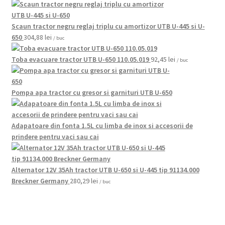
Scaun tractor negru reglaj triplu cu amortizor UTB U-445 si U-
650
304,88
lei
/ buc
Toba evacuare tractor UTB U-650 110.05.019
92,45
lei
/ buc
Pompa apa tractor cu gresor si garnituri UTB U-650
Adapatoare din fonta 1.5L cu limba de inox si accesorii de
prindere pentru vaci sau cai
Alternator 12V 35Ah tractor UTB U-650 si U-445 tip 91134.000
Breckner Germany
280,29
lei
/ buc