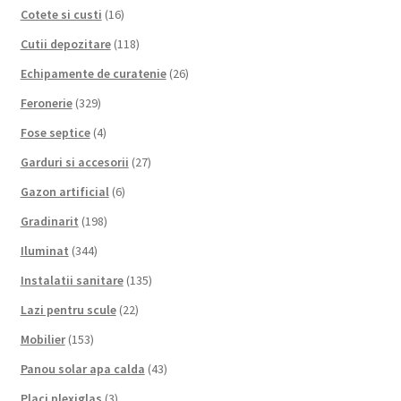
Cotete si custi
(16)
Cutii depozitare
(118)
Echipamente de curatenie
(26)
Feronerie
(329)
Fose septice
(4)
Garduri si accesorii
(27)
Gazon artificial
(6)
Gradinarit
(198)
Iluminat
(344)
Instalatii sanitare
(135)
Lazi pentru scule
(22)
Mobilier
(153)
Panou solar apa calda
(43)
Placi plexiglas
(3)