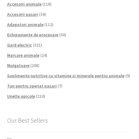
Accesorii animale
(118)
Accesorii pasari
(34)
Adapatori animale
(112)
Echipamente de procesare
(30)
Gard electric
(321)
Marcare animale
(24)
Mulgatoare
(208)
Suplimente nutritive cu vitamine si minerale pentru animale
(9)
Tun pentru speriat pasari
(7)
Unelte apicole
(210)
Our Best Sellers