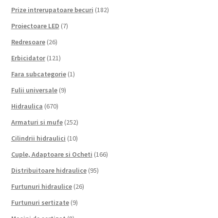
Prize intrerupatoare becuri
(182)
Proiectoare LED
(7)
Redresoare
(26)
Erbicidator
(121)
Fara subcategorie
(1)
Fulii universale
(9)
Hidraulica
(670)
Armaturi si mufe
(252)
Cilindrii hidraulici
(10)
Cuple, Adaptoare si Ocheti
(166)
Distribuitoare hidraulice
(95)
Furtunuri hidraulice
(26)
Furtunuri sertizate
(9)