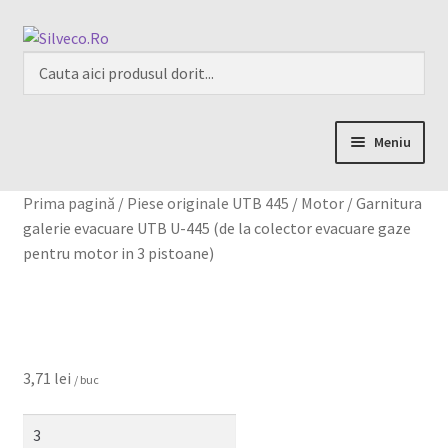
Meniu
Home
Prima pagină
/
Piese originale UTB 445
/
Motor
/
Garnitura
galerie evacuare UTB U-445 (de la colector evacuare gaze
Despre
pentru motor in 3 pistoane)
Magazin
My account
3,71
lei
/ buc
Contact