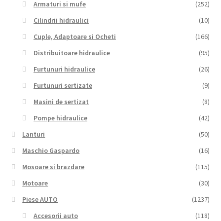
Armaturi si mufe
(252)
Cilindrii hidraulici
(10)
Cuple, Adaptoare si Ocheti
(166)
Distribuitoare hidraulice
(95)
Furtunuri hidraulice
(26)
Furtunuri sertizate
(9)
Masini de sertizat
(8)
Pompe hidraulice
(42)
Lanturi
(50)
Maschio Gaspardo
(16)
Mosoare si brazdare
(115)
Motoare
(30)
Piese AUTO
(1237)
Accesorii auto
(118)