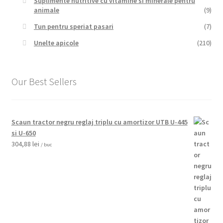
Suplimente nutritive cu vitamine si minerale pentru
animale
(9)
Tun pentru speriat pasari
(7)
Unelte apicole
(210)
Our Best Sellers
Scaun tractor negru reglaj triplu cu amortizor UTB U-445
si U-650
304,88
lei
/ buc