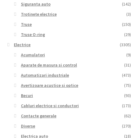
Siguranta auto
(142)
Trotinete electrice
(3)
Truse
(150)
Truse O-ring
(29)
Electrice
(3305)
Acumulatori
(9)
Aparate de masura si control
(31)
Automatizari industriale
(473)
Avertizoare acustice si optice
(75)
Becuri
(93)
Cabluri electrice si conductori
(173)
Contacte generale
(62)
Diverse
(270)
Electrica auto
(18)