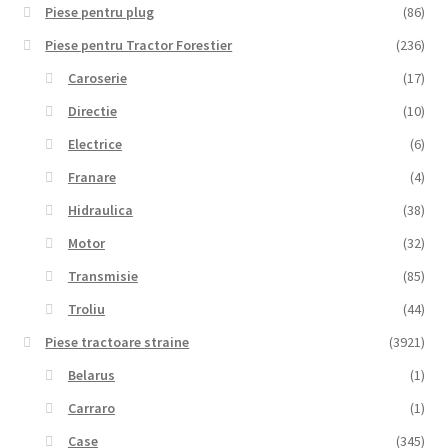
Piese pentru plug
(86)
Piese pentru Tractor Forestier
(236)
Caroserie
(17)
Directie
(10)
Electrice
(6)
Franare
(4)
Hidraulica
(38)
Motor
(32)
Transmisie
(85)
Troliu
(44)
Piese tractoare straine
(3921)
Belarus
(1)
Carraro
(1)
Case
(345)