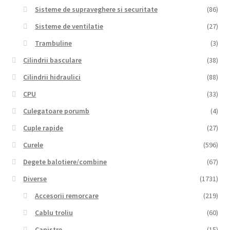
Sisteme de supraveghere si securitate
(86)
Sisteme de ventilatie
(27)
Trambuline
(3)
Cilindrii basculare
(38)
Cilindrii hidraulici
(88)
CPU
(33)
Culegatoare porumb
(4)
Cuple rapide
(27)
Curele
(596)
Degete balotiere/combine
(67)
Diverse
(1731)
Accesorii remorcare
(219)
Cablu troliu
(60)
Canistre
(15)