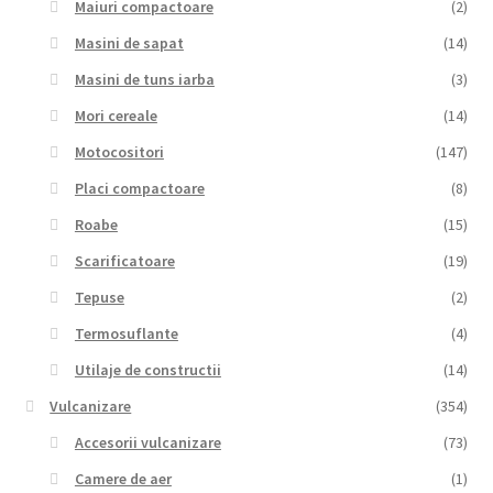
Maiuri compactoare
(2)
Masini de sapat
(14)
Masini de tuns iarba
(3)
Mori cereale
(14)
Motocositori
(147)
Placi compactoare
(8)
Roabe
(15)
Scarificatoare
(19)
Tepuse
(2)
Termosuflante
(4)
Utilaje de constructii
(14)
Vulcanizare
(354)
Accesorii vulcanizare
(73)
Camere de aer
(1)