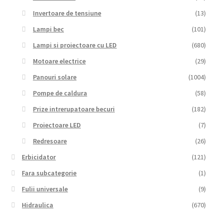
Invertoare de tensiune
(13)
Lampi bec
(101)
Lampi si proiectoare cu LED
(680)
Motoare electrice
(29)
Panouri solare
(1004)
Pompe de caldura
(58)
Prize intrerupatoare becuri
(182)
Proiectoare LED
(7)
Redresoare
(26)
Erbicidator
(121)
Fara subcategorie
(1)
Fulii universale
(9)
Hidraulica
(670)