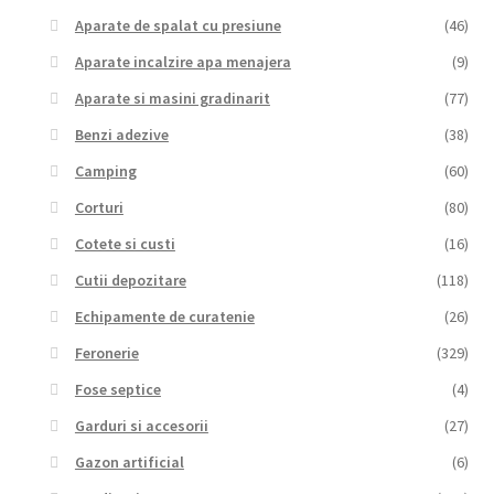
Aparate de spalat cu presiune
(46)
Aparate incalzire apa menajera
(9)
Aparate si masini gradinarit
(77)
Benzi adezive
(38)
Camping
(60)
Corturi
(80)
Cotete si custi
(16)
Cutii depozitare
(118)
Echipamente de curatenie
(26)
Feronerie
(329)
Fose septice
(4)
Garduri si accesorii
(27)
Gazon artificial
(6)