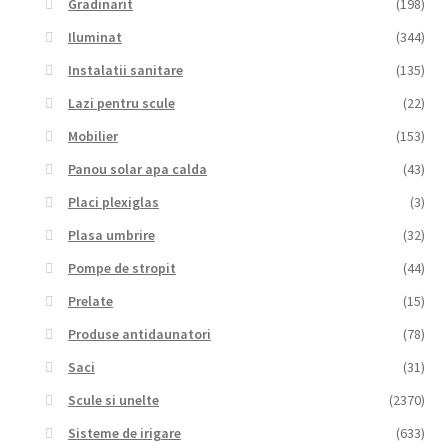
Gradinarit
(198)
Iluminat
(344)
Instalatii sanitare
(135)
Lazi pentru scule
(22)
Mobilier
(153)
Panou solar apa calda
(43)
Placi plexiglas
(3)
Plasa umbrire
(32)
Pompe de stropit
(44)
Prelate
(15)
Produse antidaunatori
(78)
Saci
(31)
Scule si unelte
(2370)
Sisteme de irigare
(633)