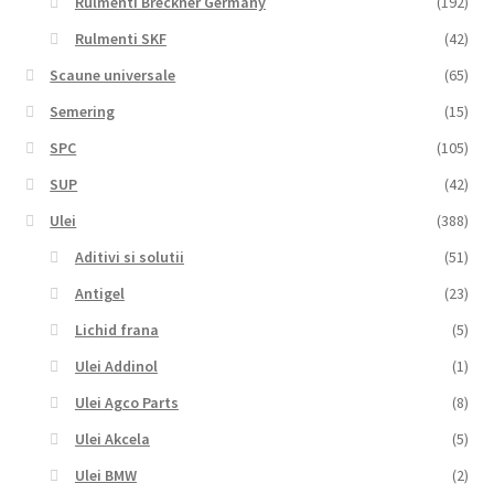
Rulmenti Breckner Germany
(192)
Rulmenti SKF
(42)
Scaune universale
(65)
Semering
(15)
SPC
(105)
SUP
(42)
Ulei
(388)
Aditivi si solutii
(51)
Antigel
(23)
Lichid frana
(5)
Ulei Addinol
(1)
Ulei Agco Parts
(8)
Ulei Akcela
(5)
Ulei BMW
(2)