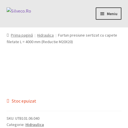
Meniu
Home
Prima pagină
Hidraulica
Furtun presiune sertizat cu capete
filetate L = 4000 mm (Reductie M20X20)
Despre
Magazin
My account
Contact
Stoc epuizat
SKU:
UTB101.06.040
0,00 lei
Categorie:
Hidraulica