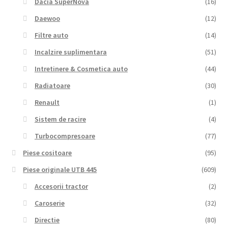
Dacia SuperNova
(16)
Daewoo
(12)
Filtre auto
(14)
Incalzire suplimentara
(51)
Intretinere & Cosmetica auto
(44)
Radiatoare
(30)
Renault
(1)
Sistem de racire
(4)
Turbocompresoare
(77)
Piese cositoare
(95)
Piese originale UTB 445
(609)
Accesorii tractor
(2)
Caroserie
(32)
Directie
(80)