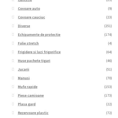
Covoare auto
(9)
Covoare cauciuc
(23)
Diverse
(251)
Echipamente de protectie
(174)
Folie stretch
(4)
Frigidere si lazi frigorifice
(64)
Huse pachete tigari
(46)
Jucarii
(51)
Manusi
(70)
Mufe rapide
(153)
Piese camioane
(173)
Plasa gard
(22)
Rezervoare plastic
(72)