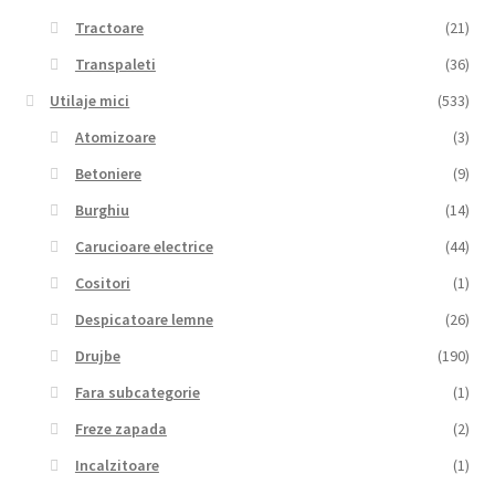
Tractoare
(21)
Transpaleti
(36)
Utilaje mici
(533)
Atomizoare
(3)
Betoniere
(9)
Burghiu
(14)
Carucioare electrice
(44)
Cositori
(1)
Despicatoare lemne
(26)
Drujbe
(190)
Fara subcategorie
(1)
Freze zapada
(2)
Incalzitoare
(1)