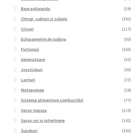
Bare poliamida
(54)
Chingi, cabluri si coliere
(342)
Cricuri
(117)
Echipamente de sudura
(50)
Furtunuri
(163)
Generatoare
(32)
Joystickuri
(43)
Lanturi
(37)
Motopompe
(24)
Sisteme alimentare combustibil
(77)
Spray vopsea
(119)
Spray-uri si intretinere
(142)
Suruburi
(343)