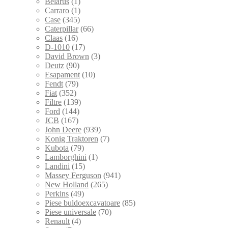
Belarus
(1)
Carraro
(1)
Case
(345)
Caterpillar
(66)
Claas
(16)
D-1010
(17)
David Brown
(3)
Deutz
(90)
Esapament
(10)
Fendt
(79)
Fiat
(352)
Filtre
(139)
Ford
(144)
JCB
(167)
John Deere
(939)
Konig Traktoren
(7)
Kubota
(79)
Lamborghini
(1)
Landini
(15)
Massey Ferguson
(941)
New Holland
(265)
Perkins
(49)
Piese buldoexcavatoare
(85)
Piese universale
(70)
Renault
(4)