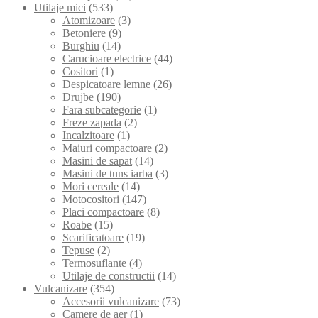
Utilaje mici
(533)
Atomizoare
(3)
Betoniere
(9)
Burghiu
(14)
Carucioare electrice
(44)
Cositori
(1)
Despicatoare lemne
(26)
Drujbe
(190)
Fara subcategorie
(1)
Freze zapada
(2)
Incalzitoare
(1)
Maiuri compactoare
(2)
Masini de sapat
(14)
Masini de tuns iarba
(3)
Mori cereale
(14)
Motocositori
(147)
Placi compactoare
(8)
Roabe
(15)
Scarificatoare
(19)
Tepuse
(2)
Termosuflante
(4)
Utilaje de constructii
(14)
Vulcanizare
(354)
Accesorii vulcanizare
(73)
Camere de aer
(1)