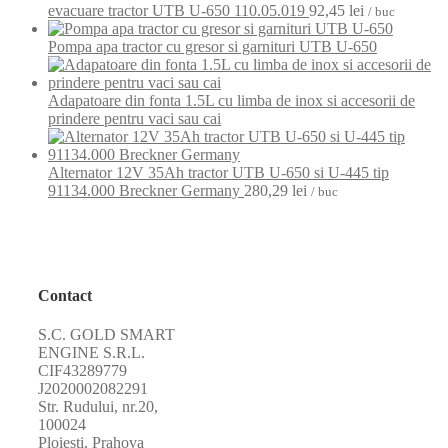
evacuare tractor UTB U-650 110.05.019
92,45
lei
/ buc
Pompa apa tractor cu gresor si garnituri UTB U-650
Adapatoare din fonta 1.5L cu limba de inox si accesorii de
prindere pentru vaci sau cai
Alternator 12V 35Ah tractor UTB U-650 si U-445 tip
91134.000 Breckner Germany
280,29
lei
/ buc
Contact
S.C. GOLD SMART
ENGINE S.R.L.
CIF43289779
J2020002082291
Str. Rudului, nr.20,
100024
Ploiești, Prahova