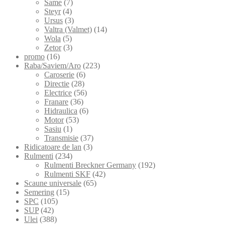
Same
(7)
Steyr
(4)
Ursus
(3)
Valtra (Valmet)
(14)
Wola
(5)
Zetor
(3)
promo
(16)
Raba/Saviem/Aro
(223)
Caroserie
(6)
Directie
(28)
Electrice
(56)
Franare
(36)
Hidraulica
(6)
Motor
(53)
Sasiu
(1)
Transmisie
(37)
Ridicatoare de lan
(3)
Rulmenti
(234)
Rulmenti Breckner Germany
(192)
Rulmenti SKF
(42)
Scaune universale
(65)
Semering
(15)
SPC
(105)
SUP
(42)
Ulei
(388)