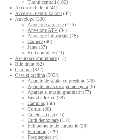
Tiranti centrali
(100)
Accesorii balotat
(41)
Accesorii pentru balotat
(45)
Anvelope
(330)
Anvelope agricole
(126)
Anvelope ATV
(34)
Anvelope industriale
(76)
Camere
(46)
Jante
(37)
Roti complete
(11)
Arcuri scormonitoare
(13)
Bile tirant
(62)
Cardane
(322)
Casa si gradina
(5053)
Aparate de spalat cu presiune
(46)
Aparate incalzire apa menajera
(9)
Aparate si masini gradinarit
(77)
Benzi adezive
(38)
Camping
(60)
Corturi
(80)
Cotete si custi
(16)
Cutii depozitare
(118)
Echipamente de curatenie
(26)
Feronerie
(329)
Fose septice
(4)