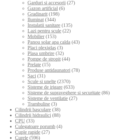
Garduri si accesorii
(27)
Gazon artificial
(6)
Gradinarit
(198)
Iluminat
(344)
Instalatii sanitare
(135)
Lazi pentru scule
(22)
Mobilier
(153)
Panou solar apa calda
(43)
Placi plexiglas
(3)
Plasa umbrire
(32)
Pompe de stropit
(44)
Prelate
(15)
Produse antidaunatori
(78)
Saci
(31)
Scule si unelte
(2370)
Sisteme de irigare
(633)
Sisteme de supraveghere si securitate
(86)
Sisteme de ventilatie
(27)
Trambuline
(3)
Cilindrii basculare
(38)
Cilindrii hidraulici
(88)
CPU
(33)
Culegatoare porumb
(4)
Cuple rapide
(27)
Curele
(596)