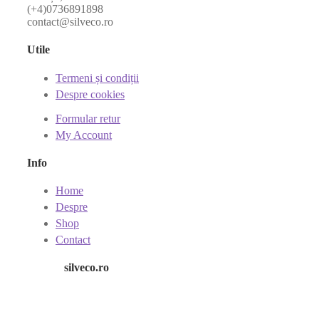
(+4)0736891898
contact@silveco.ro
Utile
Termeni și condiții
Despre cookies
Formular retur
My Account
Info
Home
Despre
Shop
Contact
silveco.ro