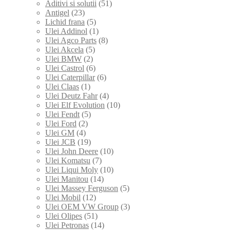
Aditivi si solutii
(51)
Antigel
(23)
Lichid frana
(5)
Ulei Addinol
(1)
Ulei Agco Parts
(8)
Ulei Akcela
(5)
Ulei BMW
(2)
Ulei Castrol
(6)
Ulei Caterpillar
(6)
Ulei Claas
(1)
Ulei Deutz Fahr
(4)
Ulei Elf Evolution
(10)
Ulei Fendt
(5)
Ulei Ford
(2)
Ulei GM
(4)
Ulei JCB
(19)
Ulei John Deere
(10)
Ulei Komatsu
(7)
Ulei Liqui Moly
(10)
Ulei Manitou
(14)
Ulei Massey Ferguson
(5)
Ulei Mobil
(12)
Ulei OEM VW Group
(3)
Ulei Olipes
(51)
Ulei Petronas
(14)