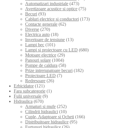
Automatizari industriale
(473)
Avertizoare acustice si optice
(75)
Becuri
(93)
Cabluri electrice si conductori
(173)
Contacte generale
(62)
Diverse
(270)
Electrica auto
(18)
Invertoare de tensiune
(13)
Lampi bec
(101)
Lampi si proiectoare cu LED
(680)
Motoare electrice
(29)
Panouri solare
(1004)
Pompe de caldura
(58)
Prize intrerupatoare becuri
(182)
Proiectoare LED
(7)
Redresoare
(26)
Erbicidator
(121)
Fara subcategorie
(1)
Fulii universale
(9)
Hidraulica
(670)
Armaturi si mufe
(252)
Cilindrii hidraulici
(10)
Cuple, Adaptoare si Ocheti
(166)
Distribuitoare hidraulice
(95)
Furtunuri hidraulice
(26)