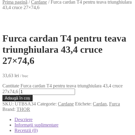
Prima pagină
/
Cardane
/
Furca cardan T4 pentru teava triunghiulara
43,4 cruce 27×74,6
Furca cardan T4 pentru teava
triunghiulara 43,4 cruce
27×74,6
33,63
lei
/ buc
Cantitate Furca cardan T4 pentru teava triunghiulara 43,4 cruce
27x74,6
Adaugă în coș
SKU:
UTBSA34
Categorie:
Cardane
Etichete:
Cardan
,
Furca
Brand:
THOR
Descriere
Informații suplimentare
Recenzii (0)