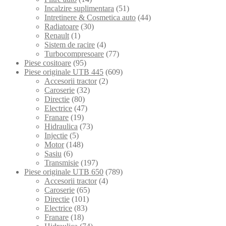
Incalzire suplimentara
(51)
Intretinere & Cosmetica auto
(44)
Radiatoare
(30)
Renault
(1)
Sistem de racire
(4)
Turbocompresoare
(77)
Piese cositoare
(95)
Piese originale UTB 445
(609)
Accesorii tractor
(2)
Caroserie
(32)
Directie
(80)
Electrice
(47)
Franare
(19)
Hidraulica
(73)
Injectie
(5)
Motor
(148)
Sasiu
(6)
Transmisie
(197)
Piese originale UTB 650
(789)
Accesorii tractor
(4)
Caroserie
(65)
Directie
(101)
Electrice
(83)
Franare
(18)