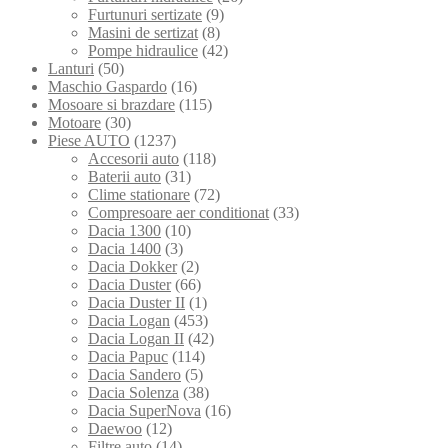
Furtunuri sertizate
(9)
Masini de sertizat
(8)
Pompe hidraulice
(42)
Lanturi
(50)
Maschio Gaspardo
(16)
Mosoare si brazdare
(115)
Motoare
(30)
Piese AUTO
(1237)
Accesorii auto
(118)
Baterii auto
(31)
Clime stationare
(72)
Compresoare aer conditionat
(33)
Dacia 1300
(10)
Dacia 1400
(3)
Dacia Dokker
(2)
Dacia Duster
(66)
Dacia Duster II
(1)
Dacia Logan
(453)
Dacia Logan II
(42)
Dacia Papuc
(114)
Dacia Sandero
(5)
Dacia Solenza
(38)
Dacia SuperNova
(16)
Daewoo
(12)
Filtre auto
(14)