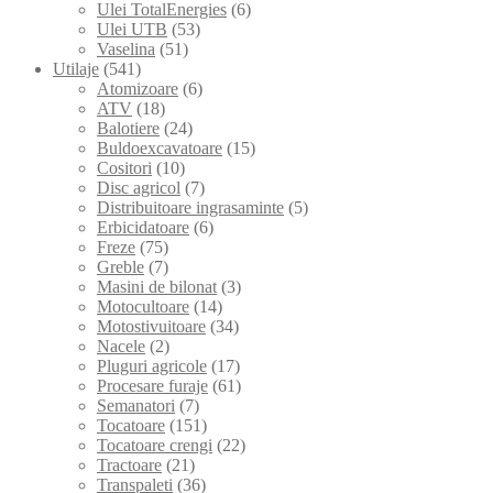
Ulei TotalEnergies
(6)
Ulei UTB
(53)
Vaselina
(51)
Utilaje
(541)
Atomizoare
(6)
ATV
(18)
Balotiere
(24)
Buldoexcavatoare
(15)
Cositori
(10)
Disc agricol
(7)
Distribuitoare ingrasaminte
(5)
Erbicidatoare
(6)
Freze
(75)
Greble
(7)
Masini de bilonat
(3)
Motocultoare
(14)
Motostivuitoare
(34)
Nacele
(2)
Pluguri agricole
(17)
Procesare furaje
(61)
Semanatori
(7)
Tocatoare
(151)
Tocatoare crengi
(22)
Tractoare
(21)
Transpaleti
(36)