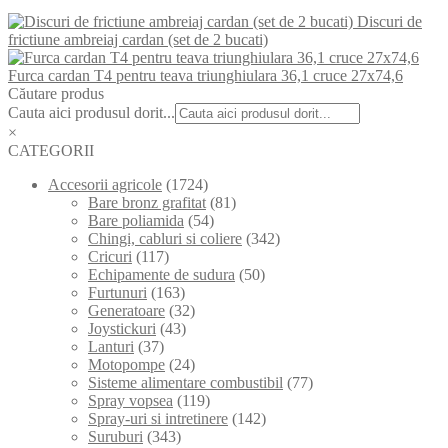
Discuri de
frictiune ambreiaj cardan (set de 2 bucati)
Furca cardan T4 pentru teava triunghiulara 36,1 cruce 27x74,6
Căutare produs
Cauta aici produsul dorit...
×
CATEGORII
Accesorii agricole
(1724)
Bare bronz grafitat
(81)
Bare poliamida
(54)
Chingi, cabluri si coliere
(342)
Cricuri
(117)
Echipamente de sudura
(50)
Furtunuri
(163)
Generatoare
(32)
Joystickuri
(43)
Lanturi
(37)
Motopompe
(24)
Sisteme alimentare combustibil
(77)
Spray vopsea
(119)
Spray-uri si intretinere
(142)
Suruburi
(343)