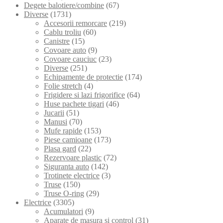
Degete balotiere/combine
(67)
Diverse
(1731)
Accesorii remorcare
(219)
Cablu troliu
(60)
Canistre
(15)
Covoare auto
(9)
Covoare cauciuc
(23)
Diverse
(251)
Echipamente de protectie
(174)
Folie stretch
(4)
Frigidere si lazi frigorifice
(64)
Huse pachete tigari
(46)
Jucarii
(51)
Manusi
(70)
Mufe rapide
(153)
Piese camioane
(173)
Plasa gard
(22)
Rezervoare plastic
(72)
Siguranta auto
(142)
Trotinete electrice
(3)
Truse
(150)
Truse O-ring
(29)
Electrice
(3305)
Acumulatori
(9)
Aparate de masura si control
(31)