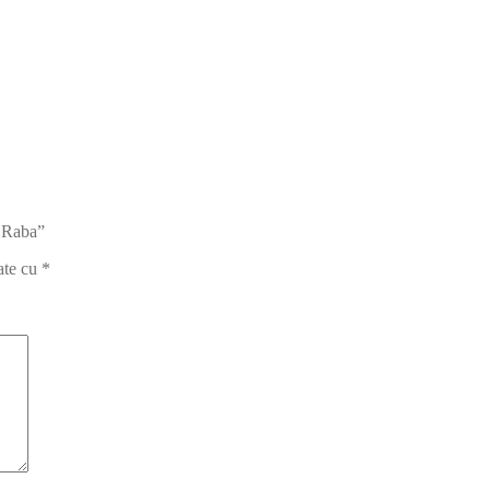
i Raba”
ate cu
*