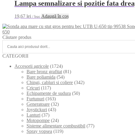
Lampa semnalizare si pozitie fata dr
19,67
lei
Adaugă în coș
/ buc
Son
650
Căutare produs
CATEGORII
Accesorii agricole
(1724)
Bare bronz grafitat
(81)
Bare poliamida
(54)
Chingi, cabluri si coliere
(342)
Cricuri
(117)
Echipamente de sudura
(50)
Furtunuri
(163)
Generatoare
(32)
Joystickuri
(43)
Lanturi
(37)
Motopompe
(24)
Sisteme alimentare combustibil
(77)
Spray vopsea
(119)