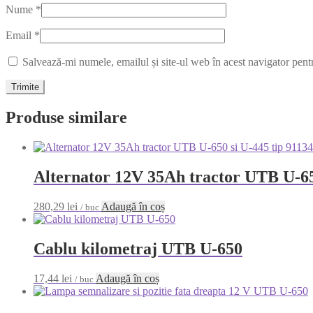
Nume
*
Email
*
Salvează-mi numele, emailul și site-ul web în acest navigator pent
Produse similare
Alternator 12V 35Ah tractor UTB U-65
280,29
lei
Adaugă în coș
/ buc
Cablu kilometraj UTB U-650
17,44
lei
Adaugă în coș
/ buc