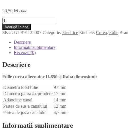
29,50
lei
/ buc
Adaugă în coș
SKU:
UTB91135007
Categorie:
Electrice
Etichete:
Curea
,
Fulie
Bra
Descriere
Informații suplimentare
Recenzii (0)
Descriere
Fulie curea alternator U-650 si Raba dimensiuni:
Diametru total fulie
97 mm
Diametru gaura ax prindere
17 mm
Adancime canal
14 mm
Partea de sus a canalului
12 mm
Partea de jos a canalului
4,7 mm
Informații suplimentare