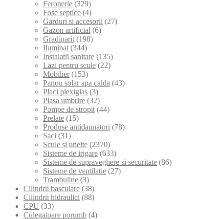
Feronerie
(329)
Fose septice
(4)
Garduri si accesorii
(27)
Gazon artificial
(6)
Gradinarit
(198)
Iluminat
(344)
Instalatii sanitare
(135)
Lazi pentru scule
(22)
Mobilier
(153)
Panou solar apa calda
(43)
Placi plexiglas
(3)
Plasa umbrire
(32)
Pompe de stropit
(44)
Prelate
(15)
Produse antidaunatori
(78)
Saci
(31)
Scule si unelte
(2370)
Sisteme de irigare
(633)
Sisteme de supraveghere si securitate
(86)
Sisteme de ventilatie
(27)
Trambuline
(3)
Cilindrii basculare
(38)
Cilindrii hidraulici
(88)
CPU
(33)
Culegatoare porumb
(4)