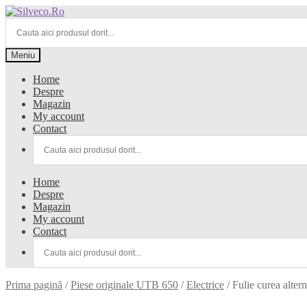
Meniu
Home
Despre
Magazin
My account
Contact
Home
Despre
Magazin
My account
Contact
Prima pagină
/
Piese originale UTB 650
/
Electrice
/
Fulie curea alter