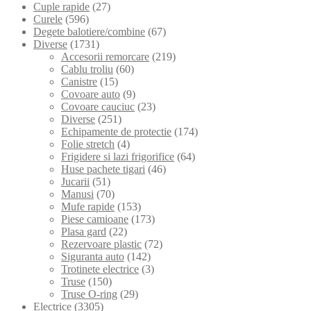
Cuple rapide
(27)
Curele
(596)
Degete balotiere/combine
(67)
Diverse
(1731)
Accesorii remorcare
(219)
Cablu troliu
(60)
Canistre
(15)
Covoare auto
(9)
Covoare cauciuc
(23)
Diverse
(251)
Echipamente de protectie
(174)
Folie stretch
(4)
Frigidere si lazi frigorifice
(64)
Huse pachete tigari
(46)
Jucarii
(51)
Manusi
(70)
Mufe rapide
(153)
Piese camioane
(173)
Plasa gard
(22)
Rezervoare plastic
(72)
Siguranta auto
(142)
Trotinete electrice
(3)
Truse
(150)
Truse O-ring
(29)
Electrice
(3305)