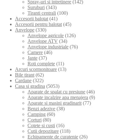
Spray-uri si intretinere
(142)
Suruburi
(343)
Tiranti centrali
(100)
Accesorii balotat
(41)
Accesorii pentru balotat
(45)
Anvelope
(330)
Anvelope agricole
(126)
Anvelope ATV
(34)
Anvelope industriale
(76)
Camere
(46)
Jante
(37)
Roti complete
(11)
Arcuri scormonitoare
(13)
Bile tirant
(62)
Cardane
(322)
Casa si gradina
(5053)
Aparate de spalat cu presiune
(46)
Aparate incalzire apa menajera
(9)
Aparate si masini gradinarit
(77)
Benzi adezive
(38)
Camping
(60)
Corturi
(80)
Cotete si custi
(16)
Cutii depozitare
(118)
Echipamente de curatenie
(26)