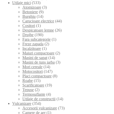
Utilaje mici
(533)
Atomizoare
(3)
Betoniere
(9)
Burghiu
(14)
Carucioare electrice
(44)
Cositori
(1)
Despicatoare lemne
(26)
Drujbe
(190)
Fara subcategorie
(1)
Freze zapada
(2)
Incalzitoare
(1)
Maiuri compactoare
(2)
Masini de sapat
(14)
Masini de tuns iarba
(3)
Mori cereale
(14)
Motocositori
(147)
Placi compactoare
(8)
Roabe
(15)
Scarificatoare
(19)
Tepuse
(2)
Termosuflante
(4)
Utilaje de constructii
(14)
Vulcanizare
(354)
Accesorii vulcanizare
(73)
Camere de aer
(1)