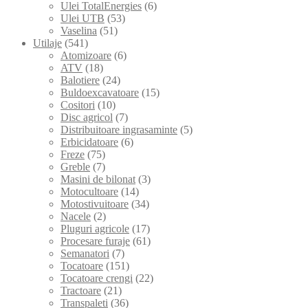
Ulei TotalEnergies
(6)
Ulei UTB
(53)
Vaselina
(51)
Utilaje
(541)
Atomizoare
(6)
ATV
(18)
Balotiere
(24)
Buldoexcavatoare
(15)
Cositori
(10)
Disc agricol
(7)
Distribuitoare ingrasaminte
(5)
Erbicidatoare
(6)
Freze
(75)
Greble
(7)
Masini de bilonat
(3)
Motocultoare
(14)
Motostivuitoare
(34)
Nacele
(2)
Pluguri agricole
(17)
Procesare furaje
(61)
Semanatori
(7)
Tocatoare
(151)
Tocatoare crengi
(22)
Tractoare
(21)
Transpaleti
(36)