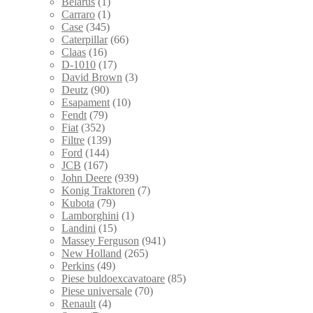
Belarus
(1)
Carraro
(1)
Case
(345)
Caterpillar
(66)
Claas
(16)
D-1010
(17)
David Brown
(3)
Deutz
(90)
Esapament
(10)
Fendt
(79)
Fiat
(352)
Filtre
(139)
Ford
(144)
JCB
(167)
John Deere
(939)
Konig Traktoren
(7)
Kubota
(79)
Lamborghini
(1)
Landini
(15)
Massey Ferguson
(941)
New Holland
(265)
Perkins
(49)
Piese buldoexcavatoare
(85)
Piese universale
(70)
Renault
(4)