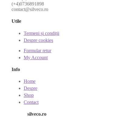
(+4)0736891898
contact@silveco.ro
Utile
Termeni și condiții
Despre cookies
Formular retur
My Account
Info
Home
Despre
Shop
Contact
silveco.ro