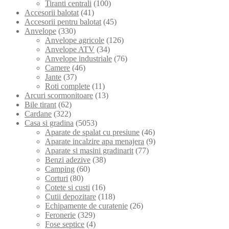
Tiranti centrali
(100)
Accesorii balotat
(41)
Accesorii pentru balotat
(45)
Anvelope
(330)
Anvelope agricole
(126)
Anvelope ATV
(34)
Anvelope industriale
(76)
Camere
(46)
Jante
(37)
Roti complete
(11)
Arcuri scormonitoare
(13)
Bile tirant
(62)
Cardane
(322)
Casa si gradina
(5053)
Aparate de spalat cu presiune
(46)
Aparate incalzire apa menajera
(9)
Aparate si masini gradinarit
(77)
Benzi adezive
(38)
Camping
(60)
Corturi
(80)
Cotete si custi
(16)
Cutii depozitare
(118)
Echipamente de curatenie
(26)
Feronerie
(329)
Fose septice
(4)