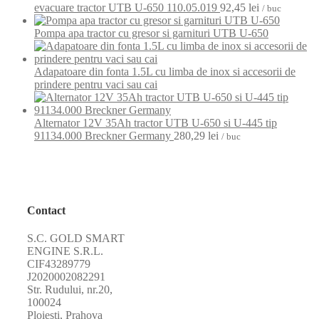
evacuare tractor UTB U-650 110.05.019
92,45
lei
/ buc
Pompa apa tractor cu gresor si garnituri UTB U-650
Adapatoare din fonta 1.5L cu limba de inox si accesorii de
prindere pentru vaci sau cai
Alternator 12V 35Ah tractor UTB U-650 si U-445 tip
91134.000 Breckner Germany
280,29
lei
/ buc
Contact
S.C. GOLD SMART
ENGINE S.R.L.
CIF43289779
J2020002082291
Str. Rudului, nr.20,
100024
Ploiești, Prahova