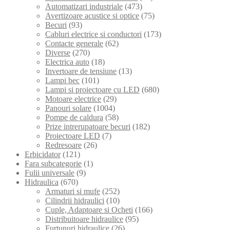
Automatizari industriale
(473)
Avertizoare acustice si optice
(75)
Becuri
(93)
Cabluri electrice si conductori
(173)
Contacte generale
(62)
Diverse
(270)
Electrica auto
(18)
Invertoare de tensiune
(13)
Lampi bec
(101)
Lampi si proiectoare cu LED
(680)
Motoare electrice
(29)
Panouri solare
(1004)
Pompe de caldura
(58)
Prize intrerupatoare becuri
(182)
Proiectoare LED
(7)
Redresoare
(26)
Erbicidator
(121)
Fara subcategorie
(1)
Fulii universale
(9)
Hidraulica
(670)
Armaturi si mufe
(252)
Cilindrii hidraulici
(10)
Cuple, Adaptoare si Ocheti
(166)
Distribuitoare hidraulice
(95)
Furtunuri hidraulice
(26)