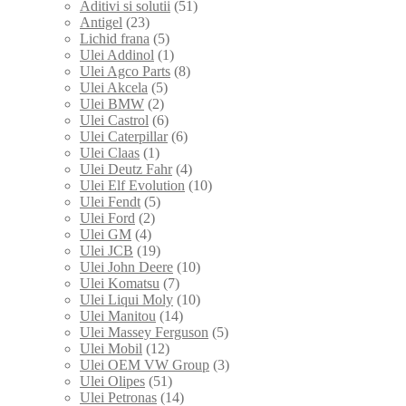
Aditivi si solutii
(51)
Antigel
(23)
Lichid frana
(5)
Ulei Addinol
(1)
Ulei Agco Parts
(8)
Ulei Akcela
(5)
Ulei BMW
(2)
Ulei Castrol
(6)
Ulei Caterpillar
(6)
Ulei Claas
(1)
Ulei Deutz Fahr
(4)
Ulei Elf Evolution
(10)
Ulei Fendt
(5)
Ulei Ford
(2)
Ulei GM
(4)
Ulei JCB
(19)
Ulei John Deere
(10)
Ulei Komatsu
(7)
Ulei Liqui Moly
(10)
Ulei Manitou
(14)
Ulei Massey Ferguson
(5)
Ulei Mobil
(12)
Ulei OEM VW Group
(3)
Ulei Olipes
(51)
Ulei Petronas
(14)