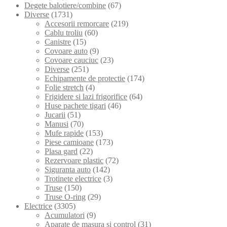
Degete balotiere/combine
(67)
Diverse
(1731)
Accesorii remorcare
(219)
Cablu troliu
(60)
Canistre
(15)
Covoare auto
(9)
Covoare cauciuc
(23)
Diverse
(251)
Echipamente de protectie
(174)
Folie stretch
(4)
Frigidere si lazi frigorifice
(64)
Huse pachete tigari
(46)
Jucarii
(51)
Manusi
(70)
Mufe rapide
(153)
Piese camioane
(173)
Plasa gard
(22)
Rezervoare plastic
(72)
Siguranta auto
(142)
Trotinete electrice
(3)
Truse
(150)
Truse O-ring
(29)
Electrice
(3305)
Acumulatori
(9)
Aparate de masura si control
(31)