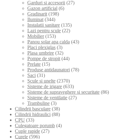
Garduri si accesorii
(27)
Gazon artificial
(6)
Gradinarit
(198)
Iluminat
(344)
Instalatii sanitare
(135)
Lazi pentru scule
(22)
Mobilier
(153)
Panou solar apa calda
(43)
Placi plexiglas
(3)
Plasa umbrire
(32)
Pompe de stropit
(44)
Prelate
(15)
Produse antidaunatori
(78)
Saci
(31)
Scule si unelte
(2370)
Sisteme de irigare
(633)
Sisteme de supraveghere si securitate
(86)
Sisteme de ventilatie
(27)
Trambuline
(3)
Cilindrii basculare
(38)
Cilindrii hidraulici
(88)
CPU
(33)
Culegatoare porumb
(4)
Cuple rapide
(27)
Curele
(596)