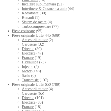
Incalzire suplimentara
(51)
Intretinere & Cosmetica auto
(44)
Radiatoare
(30)
Renault
(1)
Sistem de racire
(4)
Turbocompresoare
(77)
Piese cositoare
(95)
Piese originale UTB 445
(609)
Accesorii tractor
(2)
Caroserie
(32)
Directie
(80)
Electrice
(47)
Franare
(19)
Hidraulica
(73)
Injectie
(5)
Motor
(148)
Sasiu
(6)
Transmisie
(197)
Piese originale UTB 650
(789)
Accesorii tractor
(4)
Caroserie
(65)
Directie
(101)
Electrice
(83)
Franare
(18)