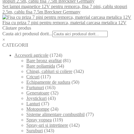
Set lampi magnetice 12V pentru remorca, fisa 7 pini, cablu stopuri
2.5m, cablu fisa 7.5m Breckner Germany
Fisa cu priza 7 pini pentru remorca, material carcasa metalica 12V
Căutare produs
Cauta aici produsul dorit...
×
CATEGORII
Accesorii agricole
(1724)
Bare bronz grafitat
(81)
Bare poliamida
(54)
Chingi, cabluri si coliere
(342)
Cricuri
(117)
Echipamente de sudura
(50)
Furtunuri
(163)
Generatoare
(32)
Joystickuri
(43)
Lanturi
(37)
Motopompe
(24)
Sisteme alimentare combustibil
(77)
Spray vopsea
(119)
Spray-uri si intretinere
(142)
Suruburi
(343)