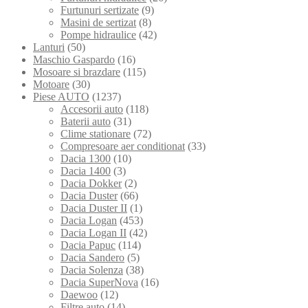
Furtunuri sertizate
(9)
Masini de sertizat
(8)
Pompe hidraulice
(42)
Lanturi
(50)
Maschio Gaspardo
(16)
Mosoare si brazdare
(115)
Motoare
(30)
Piese AUTO
(1237)
Accesorii auto
(118)
Baterii auto
(31)
Clime stationare
(72)
Compresoare aer conditionat
(33)
Dacia 1300
(10)
Dacia 1400
(3)
Dacia Dokker
(2)
Dacia Duster
(66)
Dacia Duster II
(1)
Dacia Logan
(453)
Dacia Logan II
(42)
Dacia Papuc
(114)
Dacia Sandero
(5)
Dacia Solenza
(38)
Dacia SuperNova
(16)
Daewoo
(12)
Filtre auto
(14)