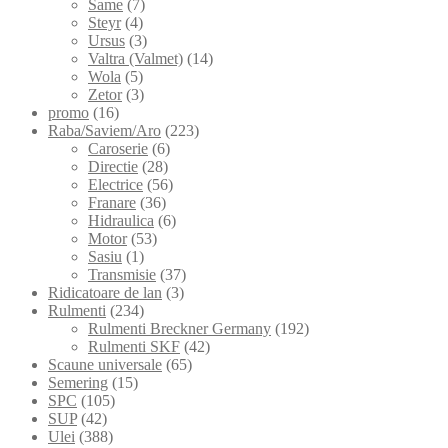
Same
(7)
Steyr
(4)
Ursus
(3)
Valtra (Valmet)
(14)
Wola
(5)
Zetor
(3)
promo
(16)
Raba/Saviem/Aro
(223)
Caroserie
(6)
Directie
(28)
Electrice
(56)
Franare
(36)
Hidraulica
(6)
Motor
(53)
Sasiu
(1)
Transmisie
(37)
Ridicatoare de lan
(3)
Rulmenti
(234)
Rulmenti Breckner Germany
(192)
Rulmenti SKF
(42)
Scaune universale
(65)
Semering
(15)
SPC
(105)
SUP
(42)
Ulei
(388)