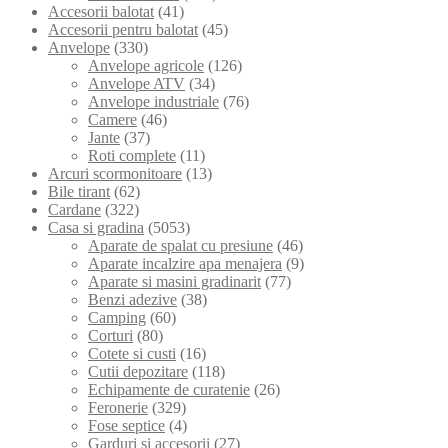
Accesorii balotat
(41)
Accesorii pentru balotat
(45)
Anvelope
(330)
Anvelope agricole
(126)
Anvelope ATV
(34)
Anvelope industriale
(76)
Camere
(46)
Jante
(37)
Roti complete
(11)
Arcuri scormonitoare
(13)
Bile tirant
(62)
Cardane
(322)
Casa si gradina
(5053)
Aparate de spalat cu presiune
(46)
Aparate incalzire apa menajera
(9)
Aparate si masini gradinarit
(77)
Benzi adezive
(38)
Camping
(60)
Corturi
(80)
Cotete si custi
(16)
Cutii depozitare
(118)
Echipamente de curatenie
(26)
Feronerie
(329)
Fose septice
(4)
Garduri si accesorii
(27)