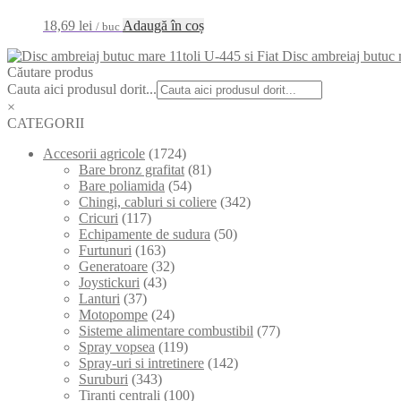
18,69
lei
Adaugă în coș
/ buc
Disc ambreiaj butuc 
Căutare produs
Cauta aici produsul dorit...
×
CATEGORII
Accesorii agricole
(1724)
Bare bronz grafitat
(81)
Bare poliamida
(54)
Chingi, cabluri si coliere
(342)
Cricuri
(117)
Echipamente de sudura
(50)
Furtunuri
(163)
Generatoare
(32)
Joystickuri
(43)
Lanturi
(37)
Motopompe
(24)
Sisteme alimentare combustibil
(77)
Spray vopsea
(119)
Spray-uri si intretinere
(142)
Suruburi
(343)
Tiranti centrali
(100)