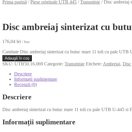
Prima pagină
/
Piese originale UTB 445
/
Transmisie
/
Disc ambreiaj s
Disc ambreiaj sinterizat cu butu
176,04
lei
/ buc
Cantitate Disc ambreiaj sinterizat cu butuc mare 11 toli cu pale UTB 
Adaugă în coș
SKU:
UTB50.16.069
Categorie:
Transmisie
Etichete:
Ambreiaj
,
Disc
Descriere
Informații suplimentare
Recenzii (0)
Descriere
Disc ambreiaj sinterizat cu butuc mare 11 toli cu pale UTB U-445 si F
Informații suplimentare