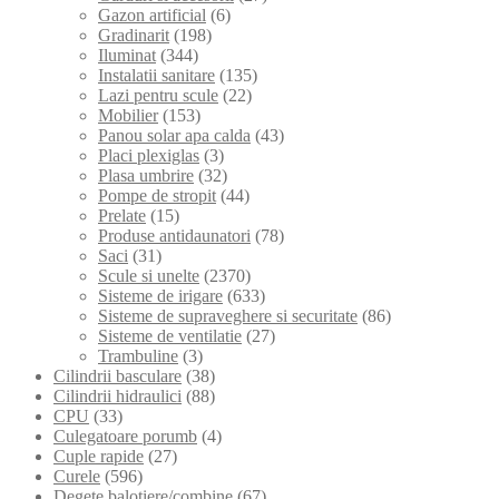
Gazon artificial
(6)
Gradinarit
(198)
Iluminat
(344)
Instalatii sanitare
(135)
Lazi pentru scule
(22)
Mobilier
(153)
Panou solar apa calda
(43)
Placi plexiglas
(3)
Plasa umbrire
(32)
Pompe de stropit
(44)
Prelate
(15)
Produse antidaunatori
(78)
Saci
(31)
Scule si unelte
(2370)
Sisteme de irigare
(633)
Sisteme de supraveghere si securitate
(86)
Sisteme de ventilatie
(27)
Trambuline
(3)
Cilindrii basculare
(38)
Cilindrii hidraulici
(88)
CPU
(33)
Culegatoare porumb
(4)
Cuple rapide
(27)
Curele
(596)
Degete balotiere/combine
(67)