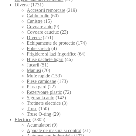
Diverse
(1731)
Accesorii remorcare
(219)
Cablu troliu
(60)
Canistre
(15)
Covoare auto
(9)
Covoare cauciuc
(23)
Diverse
(251)
Echipamente de protectie
(174)
Folie stretch
(4)
Frigidere si lazi frigorifice
(64)
Huse pachete tigari
(46)
Jucarii
(51)
Manusi
(70)
Mufe rapide
(153)
Piese camioane
(173)
Plasa gard
(22)
Rezervoare plastic
(72)
Siguranta auto
(142)
Trotinete electrice
(3)
Truse
(150)
Truse O-ring
(29)
Electrice
(3305)
Acumulatori
(9)
Aparate de masura si control
(31)
Automatizari industriale
(473)