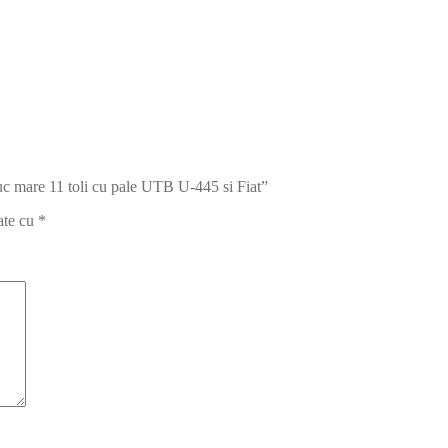
utuc mare 11 toli cu pale UTB U-445 si Fiat”
ate cu
*