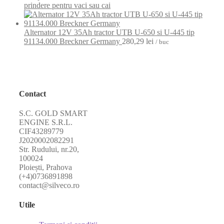
prindere pentru vaci sau cai
Alternator 12V 35Ah tractor UTB U-650 si U-445 tip
91134.000 Breckner Germany
280,29
lei
/ buc
Contact
S.C. GOLD SMART
ENGINE S.R.L.
CIF43289779
J2020002082291
Str. Rudului, nr.20,
100024
Ploiești, Prahova
(+4)0736891898
contact@silveco.ro
Utile