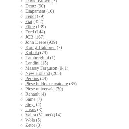
David Brown
(3)
Deutz
(90)
Esapament
(10)
Fendt
(79)
Fiat
(352)
Filtre
(139)
Ford
(144)
JCB
(167)
John Deere
(939)
Konig Traktoren
(7)
Kubota
(79)
Lamborghini
(1)
Landini
(15)
Massey Ferguson
(941)
New Holland
(265)
Perkins
(49)
Piese buldoexcavatoare
(85)
Piese universale
(70)
Renault
(4)
Same
(7)
Steyr
(4)
Ursus
(3)
Valtra (Valmet)
(14)
Wola
(5)
Zetor
(3)