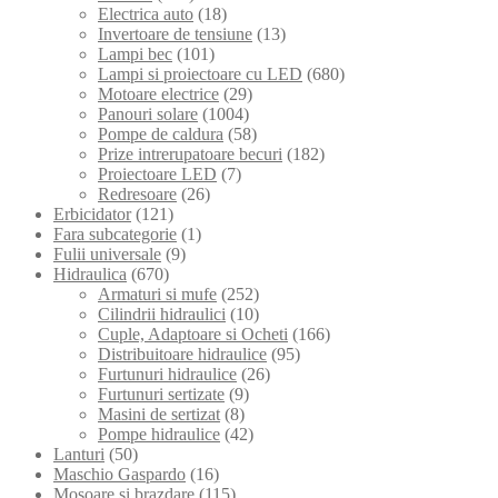
Electrica auto
(18)
Invertoare de tensiune
(13)
Lampi bec
(101)
Lampi si proiectoare cu LED
(680)
Motoare electrice
(29)
Panouri solare
(1004)
Pompe de caldura
(58)
Prize intrerupatoare becuri
(182)
Proiectoare LED
(7)
Redresoare
(26)
Erbicidator
(121)
Fara subcategorie
(1)
Fulii universale
(9)
Hidraulica
(670)
Armaturi si mufe
(252)
Cilindrii hidraulici
(10)
Cuple, Adaptoare si Ocheti
(166)
Distribuitoare hidraulice
(95)
Furtunuri hidraulice
(26)
Furtunuri sertizate
(9)
Masini de sertizat
(8)
Pompe hidraulice
(42)
Lanturi
(50)
Maschio Gaspardo
(16)
Mosoare si brazdare
(115)