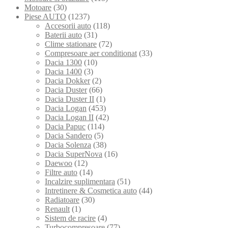
Motoare
(30)
Piese AUTO
(1237)
Accesorii auto
(118)
Baterii auto
(31)
Clime stationare
(72)
Compresoare aer conditionat
(33)
Dacia 1300
(10)
Dacia 1400
(3)
Dacia Dokker
(2)
Dacia Duster
(66)
Dacia Duster II
(1)
Dacia Logan
(453)
Dacia Logan II
(42)
Dacia Papuc
(114)
Dacia Sandero
(5)
Dacia Solenza
(38)
Dacia SuperNova
(16)
Daewoo
(12)
Filtre auto
(14)
Incalzire suplimentara
(51)
Intretinere & Cosmetica auto
(44)
Radiatoare
(30)
Renault
(1)
Sistem de racire
(4)
Turbocompresoare
(77)