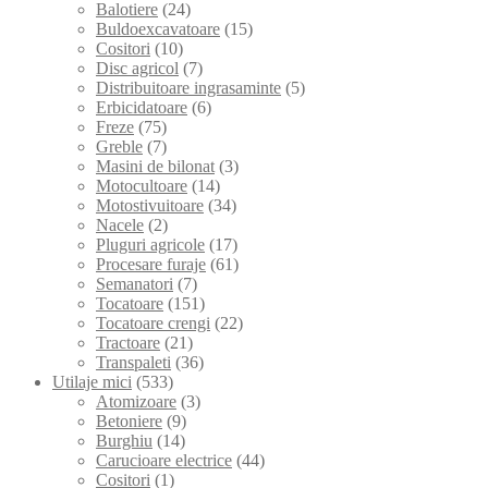
Balotiere
(24)
Buldoexcavatoare
(15)
Cositori
(10)
Disc agricol
(7)
Distribuitoare ingrasaminte
(5)
Erbicidatoare
(6)
Freze
(75)
Greble
(7)
Masini de bilonat
(3)
Motocultoare
(14)
Motostivuitoare
(34)
Nacele
(2)
Pluguri agricole
(17)
Procesare furaje
(61)
Semanatori
(7)
Tocatoare
(151)
Tocatoare crengi
(22)
Tractoare
(21)
Transpaleti
(36)
Utilaje mici
(533)
Atomizoare
(3)
Betoniere
(9)
Burghiu
(14)
Carucioare electrice
(44)
Cositori
(1)