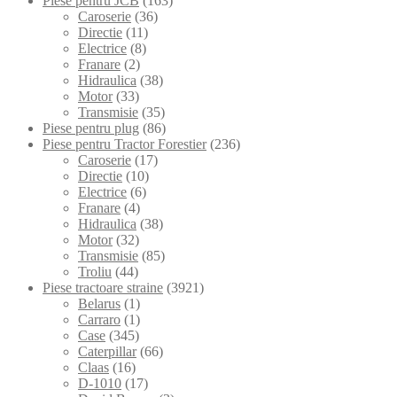
Piese pentru JCB
(163)
Caroserie
(36)
Directie
(11)
Electrice
(8)
Franare
(2)
Hidraulica
(38)
Motor
(33)
Transmisie
(35)
Piese pentru plug
(86)
Piese pentru Tractor Forestier
(236)
Caroserie
(17)
Directie
(10)
Electrice
(6)
Franare
(4)
Hidraulica
(38)
Motor
(32)
Transmisie
(85)
Troliu
(44)
Piese tractoare straine
(3921)
Belarus
(1)
Carraro
(1)
Case
(345)
Caterpillar
(66)
Claas
(16)
D-1010
(17)