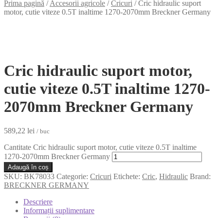
Prima pagină
/
Accesorii agricole
/
Cricuri
/
Cric hidraulic suport
motor, cutie viteze 0.5T inaltime 1270-2070mm Breckner Germany
Cric hidraulic suport motor,
cutie viteze 0.5T inaltime 1270-
2070mm Breckner Germany
589,22
lei
/ buc
Cantitate Cric hidraulic suport motor, cutie viteze 0.5T inaltime
1270-2070mm Breckner Germany
Adaugă în coș
SKU:
BK78033
Categorie:
Cricuri
Etichete:
Cric
,
Hidraulic
Brand:
BRECKNER GERMANY
Descriere
Informații suplimentare