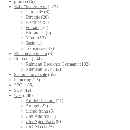
promo
(16)
Raba/Saviem/Aro
(223)
Caroserie
(6)
Directie
(28)
Electrice
(56)
Franare
(36)
Hidraulica
(6)
Motor
(53)
Sasiu
(1)
Transmisie
(37)
Ridicatoare de lan
(3)
Rulmenti
(234)
Rulmenti Breckner Germany
(192)
Rulmenti SKF
(42)
Scaune universale
(65)
Semering
(15)
SPC
(105)
SUP
(42)
Ulei
(388)
Aditivi si solutii
(51)
Antigel
(23)
Lichid frana
(5)
Ulei Addinol
(1)
Ulei Agco Parts
(8)
Ulei Akcela
(5)