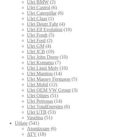
Ulei BMW
(2)
Ulei Castrol
(6)
Ulei Caterpillar
(6)
Ulei Claas
(1)
Ulei Deutz Fahr
(4)
Ulei Elf Evolution
(10)
Ulei Fendt
(5)
Ulei Ford
(2)
Ulei GM
(4)
Ulei JCB
(19)
Ulei John Deere
(10)
Ulei Komatsu
(7)
Ulei Liqui Moly
(10)
Ulei Manitou
(14)
Ulei Massey Ferguson
(5)
Ulei Mobil
(12)
Ulei OEM VW Group
(3)
Ulei Olipes
(51)
Ulei Petronas
(14)
Ulei TotalEnergies
(6)
Ulei UTB
(53)
Vaselina
(51)
Utilaje
(541)
Atomizoare
(6)
ATV
(18)