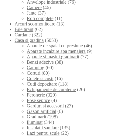
Anvelope industriale
(76)
Camere
(46)
Jante
(37)
Roti complete
(11)
Arcuri scormonitoare
(13)
Bile tirant
(62)
Cardane
(322)
Casa si gradina
(5053)
Aparate de spalat cu presiune
(46)
Aparate incalzire apa menajera
(9)
Aparate si masini gradinarit
(77)
Benzi adezive
(38)
Camping
(60)
Corturi
(80)
Cotete si custi
(16)
Cutii depozitare
(118)
Echipamente de curatenie
(26)
Feronerie
(329)
Fose septice
(4)
Garduri si accesorii
(27)
Gazon artificial
(6)
Gradinarit
(198)
Iluminat
(344)
Instalatii sanitare
(135)
Lazi pentru scule
(22)