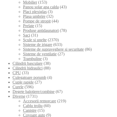
Mobilier
(153)
Panou solar apa calda
(43)
Placi plexiglas
(3)
Plasa umbrire
(32)
Pompe de stropit
(44)
Prelate
(15)
Produse antidaunatori
(78)
Saci
(31)
Scule si unelte
(2370)
Sisteme de irigare
(633)
Sisteme de supraveghere si securitate
(86)
Sisteme de ventilatie
(27)
Trambuline
(3)
Cilindrii basculare
(38)
Cilindrii hidraulici
(88)
CPU
(33)
Culegatoare porumb
(4)
Cuple rapide
(27)
Curele
(596)
Degete balotiere/combine
(67)
Diverse
(1731)
Accesorii remorcare
(219)
Cablu troliu
(60)
Canistre
(15)
Covoare auto
(9)