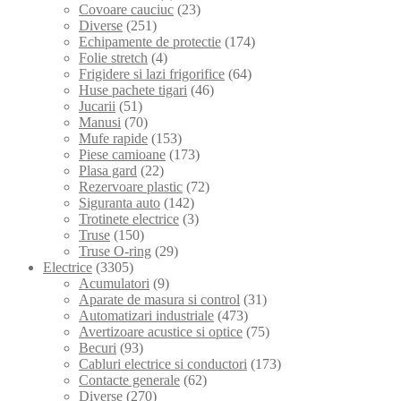
Covoare cauciuc
(23)
Diverse
(251)
Echipamente de protectie
(174)
Folie stretch
(4)
Frigidere si lazi frigorifice
(64)
Huse pachete tigari
(46)
Jucarii
(51)
Manusi
(70)
Mufe rapide
(153)
Piese camioane
(173)
Plasa gard
(22)
Rezervoare plastic
(72)
Siguranta auto
(142)
Trotinete electrice
(3)
Truse
(150)
Truse O-ring
(29)
Electrice
(3305)
Acumulatori
(9)
Aparate de masura si control
(31)
Automatizari industriale
(473)
Avertizoare acustice si optice
(75)
Becuri
(93)
Cabluri electrice si conductori
(173)
Contacte generale
(62)
Diverse
(270)