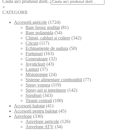
Cauta aici produsul dorit...
×
CATEGORII
Accesorii agricole
(1724)
Bare bronz grafitat
(81)
Bare poliamida
(54)
Chingi, cabluri si coliere
(342)
Cricuri
(117)
Echipamente de sudura
(50)
Furtunuri
(163)
Generatoare
(32)
Joystickuri
(43)
Lanturi
(37)
Motopompe
(24)
Sisteme alimentare combustibil
(77)
Spray vopsea
(119)
Spray-uri si intretinere
(142)
Suruburi
(343)
Tiranti centrali
(100)
Accesorii balotat
(41)
Accesorii pentru balotat
(45)
Anvelope
(330)
Anvelope agricole
(126)
Anvelope ATV
(34)