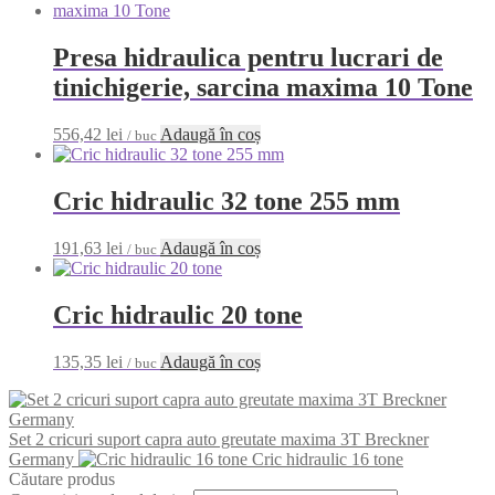
Presa hidraulica pentru lucrari de
tinichigerie, sarcina maxima 10 Tone
556,42
lei
Adaugă în coș
/ buc
Cric hidraulic 32 tone 255 mm
191,63
lei
Adaugă în coș
/ buc
Cric hidraulic 20 tone
135,35
lei
Adaugă în coș
/ buc
Set 2 cricuri suport capra auto greutate maxima 3T Breckner
Germany
Cric hidraulic 16 tone
Căutare produs