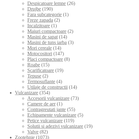
Despicatoare lemne
(26)
Drujbe
(190)
Fara subcategorie
(1)
Freze zapada
(2)
Incalzitoare
(1)
Maiuri compactoare
(2)
Masini de sapat
(14)
Masini de tuns iarba
(3)
Mori cereale
(14)
Motocositori
(147)
Placi compactoare
(8)
Roabe
(15)
Scarificatoare
(19)
Tepuse
(2)
Termosuflante
(4)
Utilaje de constructii
(14)
Vulcanizare
(354)
Accesorii vulcanizare
(73)
Camere de aer
(1)
Contragreutati jante
(55)
Echipamente vulcanizare
(5)
Petice vulcanizare
(119)
Solutii si adezivi vulcanizare
(19)
Valve
(82)
Zootehnie
(1073)