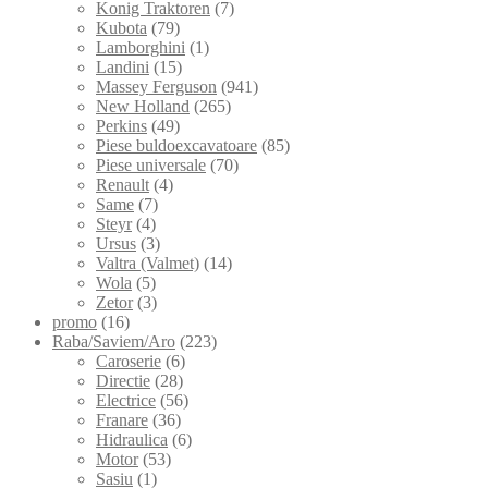
Konig Traktoren
(7)
Kubota
(79)
Lamborghini
(1)
Landini
(15)
Massey Ferguson
(941)
New Holland
(265)
Perkins
(49)
Piese buldoexcavatoare
(85)
Piese universale
(70)
Renault
(4)
Same
(7)
Steyr
(4)
Ursus
(3)
Valtra (Valmet)
(14)
Wola
(5)
Zetor
(3)
promo
(16)
Raba/Saviem/Aro
(223)
Caroserie
(6)
Directie
(28)
Electrice
(56)
Franare
(36)
Hidraulica
(6)
Motor
(53)
Sasiu
(1)