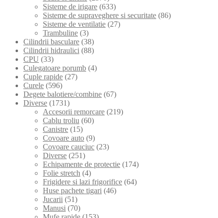
Sisteme de irigare
(633)
Sisteme de supraveghere si securitate
(86)
Sisteme de ventilatie
(27)
Trambuline
(3)
Cilindrii basculare
(38)
Cilindrii hidraulici
(88)
CPU
(33)
Culegatoare porumb
(4)
Cuple rapide
(27)
Curele
(596)
Degete balotiere/combine
(67)
Diverse
(1731)
Accesorii remorcare
(219)
Cablu troliu
(60)
Canistre
(15)
Covoare auto
(9)
Covoare cauciuc
(23)
Diverse
(251)
Echipamente de protectie
(174)
Folie stretch
(4)
Frigidere si lazi frigorifice
(64)
Huse pachete tigari
(46)
Jucarii
(51)
Manusi
(70)
Mufe rapide
(153)