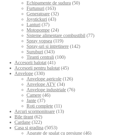
Echipamente de sudura
(50)
Furtunuri
(163)
Generatoare
(32)
Joystickuri
(43)
Lanturi
(37)
Motopompe
(24)
Sisteme alimentare combustibil
(77)
Spray vopsea
(119)
Spray-uri si intretinere
(142)
Suruburi
(343)
Tiranti centrali
(100)
Accesorii balotat
(41)
Accesorii pentru balotat
(45)
Anvelope
(330)
Anvelope agricole
(126)
Anvelope ATV
(34)
Anvelope industriale
(76)
Camere
(46)
Jante
(37)
Roti complete
(11)
Arcuri scormonitoare
(13)
Bile tirant
(62)
Cardane
(322)
Casa si gradina
(5053)
Aparate de spalat cu presiune
(46)