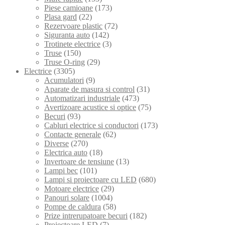
Piese camioane
(173)
Plasa gard
(22)
Rezervoare plastic
(72)
Siguranta auto
(142)
Trotinete electrice
(3)
Truse
(150)
Truse O-ring
(29)
Electrice
(3305)
Acumulatori
(9)
Aparate de masura si control
(31)
Automatizari industriale
(473)
Avertizoare acustice si optice
(75)
Becuri
(93)
Cabluri electrice si conductori
(173)
Contacte generale
(62)
Diverse
(270)
Electrica auto
(18)
Invertoare de tensiune
(13)
Lampi bec
(101)
Lampi si proiectoare cu LED
(680)
Motoare electrice
(29)
Panouri solare
(1004)
Pompe de caldura
(58)
Prize intrerupatoare becuri
(182)
Proiectoare LED
(7)