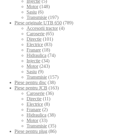
Injectie
(5)
Motor
(148)
Sasiu
(6)
Transmisie
(197)
Piese originale UTB 650
(789)
Accesorii tractor
(4)
Caroserie
(65)
Directie
(101)
Electrice
(83)
Franare
(18)
Hidraulica
(74)
Injectie
(34)
Motor
(243)
Sasiu
(9)
Transmisie
(157)
Piese pentru disc
(38)
Piese pentru JCB
(163)
Caroserie
(36)
Directie
(11)
Electrice
(8)
Franare
(2)
Hidraulica
(38)
Motor
(33)
Transmisie
(35)
Piese pentru plug
(86)