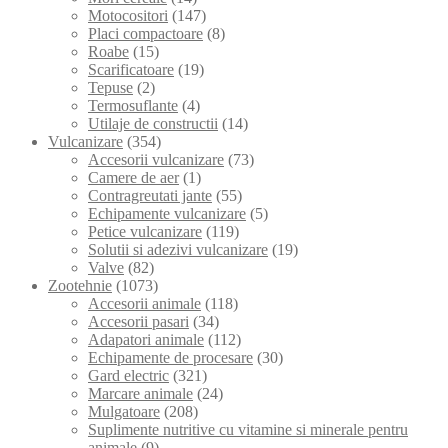
Motocositori
(147)
Placi compactoare
(8)
Roabe
(15)
Scarificatoare
(19)
Tepuse
(2)
Termosuflante
(4)
Utilaje de constructii
(14)
Vulcanizare
(354)
Accesorii vulcanizare
(73)
Camere de aer
(1)
Contragreutati jante
(55)
Echipamente vulcanizare
(5)
Petice vulcanizare
(119)
Solutii si adezivi vulcanizare
(19)
Valve
(82)
Zootehnie
(1073)
Accesorii animale
(118)
Accesorii pasari
(34)
Adapatori animale
(112)
Echipamente de procesare
(30)
Gard electric
(321)
Marcare animale
(24)
Mulgatoare
(208)
Suplimente nutritive cu vitamine si minerale pentru
animale
(9)