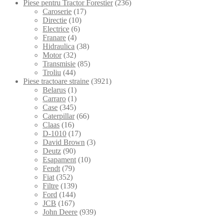
Piese pentru Tractor Forestier
(236)
Caroserie
(17)
Directie
(10)
Electrice
(6)
Franare
(4)
Hidraulica
(38)
Motor
(32)
Transmisie
(85)
Troliu
(44)
Piese tractoare straine
(3921)
Belarus
(1)
Carraro
(1)
Case
(345)
Caterpillar
(66)
Claas
(16)
D-1010
(17)
David Brown
(3)
Deutz
(90)
Esapament
(10)
Fendt
(79)
Fiat
(352)
Filtre
(139)
Ford
(144)
JCB
(167)
John Deere
(939)