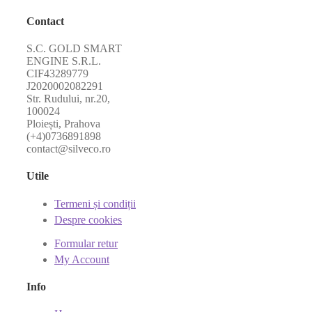
Contact
S.C. GOLD SMART
ENGINE S.R.L.
CIF43289779
J2020002082291
Str. Rudului, nr.20,
100024
Ploiești, Prahova
(+4)0736891898
contact@silveco.ro
Utile
Termeni și condiții
Despre cookies
Formular retur
My Account
Info