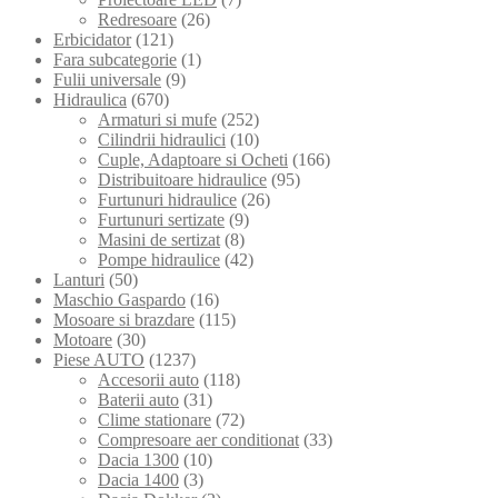
Redresoare
(26)
Erbicidator
(121)
Fara subcategorie
(1)
Fulii universale
(9)
Hidraulica
(670)
Armaturi si mufe
(252)
Cilindrii hidraulici
(10)
Cuple, Adaptoare si Ocheti
(166)
Distribuitoare hidraulice
(95)
Furtunuri hidraulice
(26)
Furtunuri sertizate
(9)
Masini de sertizat
(8)
Pompe hidraulice
(42)
Lanturi
(50)
Maschio Gaspardo
(16)
Mosoare si brazdare
(115)
Motoare
(30)
Piese AUTO
(1237)
Accesorii auto
(118)
Baterii auto
(31)
Clime stationare
(72)
Compresoare aer conditionat
(33)
Dacia 1300
(10)
Dacia 1400
(3)