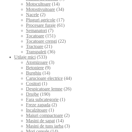
Motocultoare
(14)
Motostivuitoare
(34)
Nacele
(2)
Pluguri agricole
(17)
Procesare furaje
(61)
Semanatori
(7)
Tocatoare
(151)
Tocatoare crengi
(22)
Tractoare
(21)
Transpaleti
(36)
Utilaje mici
(533)
Atomizoare
(3)
Betoniere
(9)
Burghiu
(14)
Carucioare electrice
(44)
Cositori
(1)
Despicatoare lemne
(26)
Drujbe
(190)
Fara subcategorie
(1)
Freze zapada
(2)
Incalzitoare
(1)
Maiuri compactoare
(2)
Masini de sapat
(14)
Masini de tuns iarba
(3)
Mori cereale
(14)