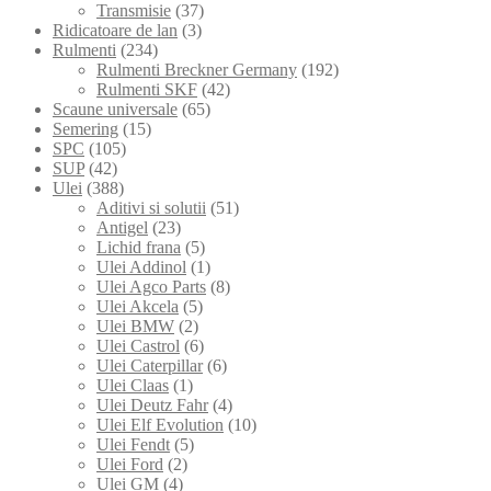
Transmisie
(37)
Ridicatoare de lan
(3)
Rulmenti
(234)
Rulmenti Breckner Germany
(192)
Rulmenti SKF
(42)
Scaune universale
(65)
Semering
(15)
SPC
(105)
SUP
(42)
Ulei
(388)
Aditivi si solutii
(51)
Antigel
(23)
Lichid frana
(5)
Ulei Addinol
(1)
Ulei Agco Parts
(8)
Ulei Akcela
(5)
Ulei BMW
(2)
Ulei Castrol
(6)
Ulei Caterpillar
(6)
Ulei Claas
(1)
Ulei Deutz Fahr
(4)
Ulei Elf Evolution
(10)
Ulei Fendt
(5)
Ulei Ford
(2)
Ulei GM
(4)