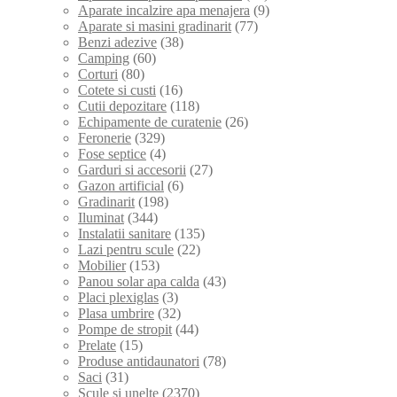
Aparate incalzire apa menajera
(9)
Aparate si masini gradinarit
(77)
Benzi adezive
(38)
Camping
(60)
Corturi
(80)
Cotete si custi
(16)
Cutii depozitare
(118)
Echipamente de curatenie
(26)
Feronerie
(329)
Fose septice
(4)
Garduri si accesorii
(27)
Gazon artificial
(6)
Gradinarit
(198)
Iluminat
(344)
Instalatii sanitare
(135)
Lazi pentru scule
(22)
Mobilier
(153)
Panou solar apa calda
(43)
Placi plexiglas
(3)
Plasa umbrire
(32)
Pompe de stropit
(44)
Prelate
(15)
Produse antidaunatori
(78)
Saci
(31)
Scule si unelte
(2370)