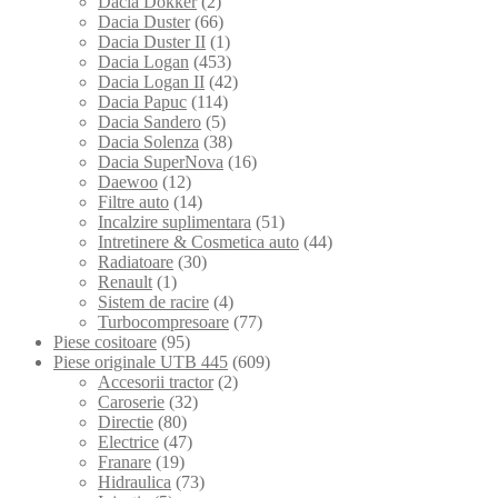
Dacia Dokker
(2)
Dacia Duster
(66)
Dacia Duster II
(1)
Dacia Logan
(453)
Dacia Logan II
(42)
Dacia Papuc
(114)
Dacia Sandero
(5)
Dacia Solenza
(38)
Dacia SuperNova
(16)
Daewoo
(12)
Filtre auto
(14)
Incalzire suplimentara
(51)
Intretinere & Cosmetica auto
(44)
Radiatoare
(30)
Renault
(1)
Sistem de racire
(4)
Turbocompresoare
(77)
Piese cositoare
(95)
Piese originale UTB 445
(609)
Accesorii tractor
(2)
Caroserie
(32)
Directie
(80)
Electrice
(47)
Franare
(19)
Hidraulica
(73)