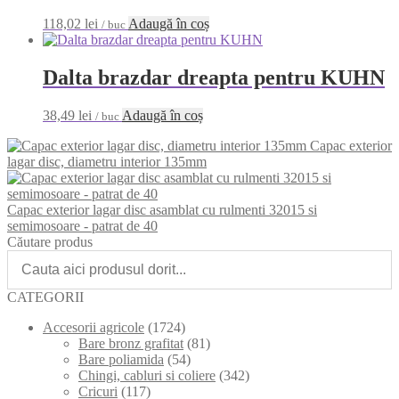
118,02
lei
Adaugă în coș
/ buc
Dalta brazdar dreapta pentru KUHN
38,49
lei
Adaugă în coș
/ buc
Capac exterior
lagar disc, diametru interior 135mm
Capac exterior lagar disc asamblat cu rulmenti 32015 si
semimosoare - patrat de 40
Căutare produs
CATEGORII
Accesorii agricole
(1724)
Bare bronz grafitat
(81)
Bare poliamida
(54)
Chingi, cabluri si coliere
(342)
Cricuri
(117)