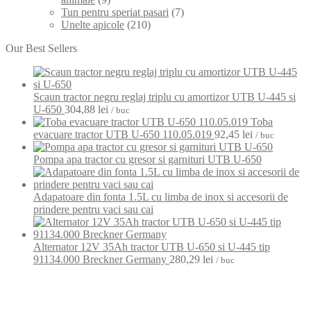
Tun pentru speriat pasari
(7)
Unelte apicole
(210)
Our Best Sellers
Scaun tractor negru reglaj triplu cu amortizor UTB U-445 si
U-650
304,88
lei
/ buc
Toba
evacuare tractor UTB U-650 110.05.019
92,45
lei
/ buc
Pompa apa tractor cu gresor si garnituri UTB U-650
Adapatoare din fonta 1.5L cu limba de inox si accesorii de
prindere pentru vaci sau cai
Alternator 12V 35Ah tractor UTB U-650 si U-445 tip
91134.000 Breckner Germany
280,29
lei
/ buc