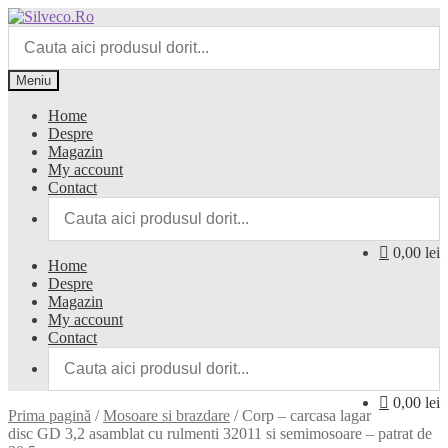
Sari
Sari
la
la
navigare
conținut
Meniu
Home
Despre
Magazin
My account
Contact
0,00 lei
Home
Despre
Magazin
My account
Contact
0,00 lei
Prima pagină
/
Mosoare si brazdare
/
Corp – carcasa lagar
disc GD 3,2 asamblat cu rulmenti 32011 si semimosoare – patrat de