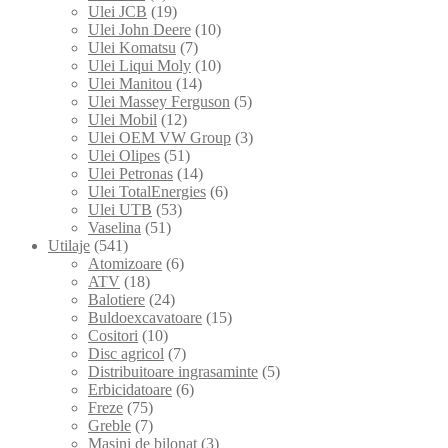
Ulei JCB
(19)
Ulei John Deere
(10)
Ulei Komatsu
(7)
Ulei Liqui Moly
(10)
Ulei Manitou
(14)
Ulei Massey Ferguson
(5)
Ulei Mobil
(12)
Ulei OEM VW Group
(3)
Ulei Olipes
(51)
Ulei Petronas
(14)
Ulei TotalEnergies
(6)
Ulei UTB
(53)
Vaselina
(51)
Utilaje
(541)
Atomizoare
(6)
ATV
(18)
Balotiere
(24)
Buldoexcavatoare
(15)
Cositori
(10)
Disc agricol
(7)
Distribuitoare ingrasaminte
(5)
Erbicidatoare
(6)
Freze
(75)
Greble
(7)
Masini de bilonat
(3)