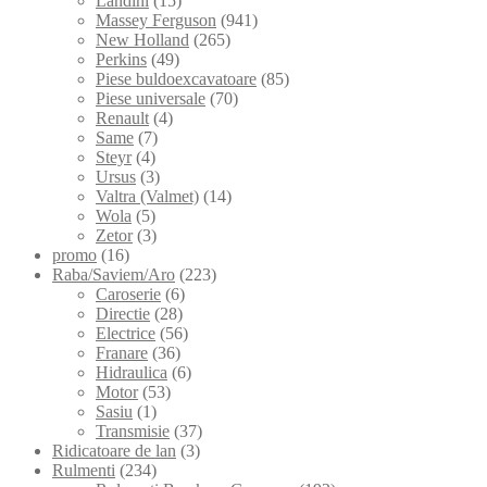
Landini
(15)
Massey Ferguson
(941)
New Holland
(265)
Perkins
(49)
Piese buldoexcavatoare
(85)
Piese universale
(70)
Renault
(4)
Same
(7)
Steyr
(4)
Ursus
(3)
Valtra (Valmet)
(14)
Wola
(5)
Zetor
(3)
promo
(16)
Raba/Saviem/Aro
(223)
Caroserie
(6)
Directie
(28)
Electrice
(56)
Franare
(36)
Hidraulica
(6)
Motor
(53)
Sasiu
(1)
Transmisie
(37)
Ridicatoare de lan
(3)
Rulmenti
(234)