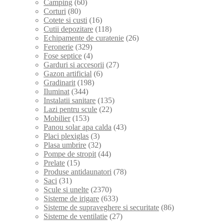
Camping
(60)
Corturi
(80)
Cotete si custi
(16)
Cutii depozitare
(118)
Echipamente de curatenie
(26)
Feronerie
(329)
Fose septice
(4)
Garduri si accesorii
(27)
Gazon artificial
(6)
Gradinarit
(198)
Iluminat
(344)
Instalatii sanitare
(135)
Lazi pentru scule
(22)
Mobilier
(153)
Panou solar apa calda
(43)
Placi plexiglas
(3)
Plasa umbrire
(32)
Pompe de stropit
(44)
Prelate
(15)
Produse antidaunatori
(78)
Saci
(31)
Scule si unelte
(2370)
Sisteme de irigare
(633)
Sisteme de supraveghere si securitate
(86)
Sisteme de ventilatie
(27)