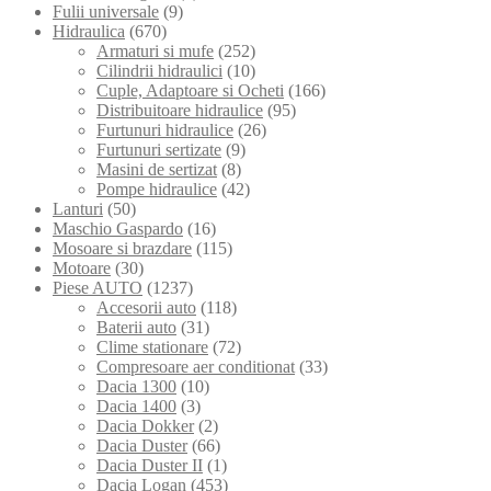
Fulii universale
(9)
Hidraulica
(670)
Armaturi si mufe
(252)
Cilindrii hidraulici
(10)
Cuple, Adaptoare si Ocheti
(166)
Distribuitoare hidraulice
(95)
Furtunuri hidraulice
(26)
Furtunuri sertizate
(9)
Masini de sertizat
(8)
Pompe hidraulice
(42)
Lanturi
(50)
Maschio Gaspardo
(16)
Mosoare si brazdare
(115)
Motoare
(30)
Piese AUTO
(1237)
Accesorii auto
(118)
Baterii auto
(31)
Clime stationare
(72)
Compresoare aer conditionat
(33)
Dacia 1300
(10)
Dacia 1400
(3)
Dacia Dokker
(2)
Dacia Duster
(66)
Dacia Duster II
(1)
Dacia Logan
(453)