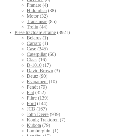
Franare
(4)
Hidraulica
(38)
Motor
(32)
Transmisie
(85)
Troliu
(44)
Piese tractoare straine
(3921)
Belarus
(1)
Carraro
(1)
Case
(345)
Caterpillar
(66)
Claas
(16)
D-1010
(17)
David Brown
(3)
Deutz
(90)
Esapament
(10)
Fendt
(79)
Fiat
(352)
Filtre
(139)
Ford
(144)
JCB
(167)
John Deere
(939)
Konig Traktoren
(7)
Kubota
(79)
Lamborghini
(1)