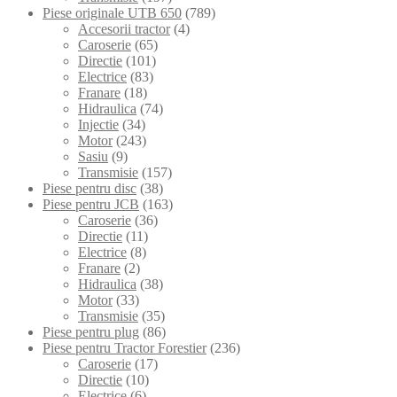
Piese originale UTB 650
(789)
Accesorii tractor
(4)
Caroserie
(65)
Directie
(101)
Electrice
(83)
Franare
(18)
Hidraulica
(74)
Injectie
(34)
Motor
(243)
Sasiu
(9)
Transmisie
(157)
Piese pentru disc
(38)
Piese pentru JCB
(163)
Caroserie
(36)
Directie
(11)
Electrice
(8)
Franare
(2)
Hidraulica
(38)
Motor
(33)
Transmisie
(35)
Piese pentru plug
(86)
Piese pentru Tractor Forestier
(236)
Caroserie
(17)
Directie
(10)
Electrice
(6)