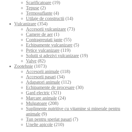
Scarificatoare
(19)
Tepuse
(2)
Termosuflante
(4)
Utilaje de constructii
(14)
Vulcanizare
(354)
Accesorii vulcanizare
(73)
Camere de aer
(1)
Contragreutati jante
(55)
Echipamente vulcanizare
(5)
Petice vulcanizare
(119)
Solutii si adezivi vulcanizare
(19)
Valve
(82)
Zootehnie
(1073)
Accesorii animale
(118)
Accesorii pasari
(34)
Adapatori animale
(112)
Echipamente de procesare
(30)
Gard electric
(321)
Marcare animale
(24)
Mulgatoare
(208)
Suplimente nutritive cu vitamine si minerale pentru
animale
(9)
Tun pentru speriat pasari
(7)
Unelte apicole
(210)