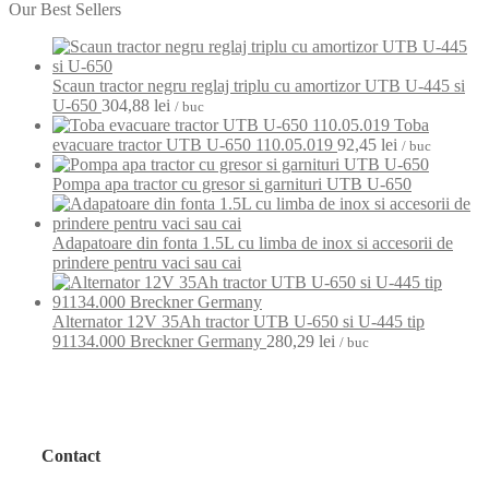
Our Best Sellers
Scaun tractor negru reglaj triplu cu amortizor UTB U-445 si
U-650
304,88
lei
/ buc
Toba
evacuare tractor UTB U-650 110.05.019
92,45
lei
/ buc
Pompa apa tractor cu gresor si garnituri UTB U-650
Adapatoare din fonta 1.5L cu limba de inox si accesorii de
prindere pentru vaci sau cai
Alternator 12V 35Ah tractor UTB U-650 si U-445 tip
91134.000 Breckner Germany
280,29
lei
/ buc
Contact