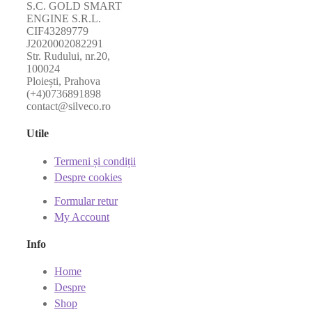
S.C. GOLD SMART
ENGINE S.R.L.
CIF43289779
J2020002082291
Str. Rudului, nr.20,
100024
Ploiești, Prahova
(+4)0736891898
contact@silveco.ro
Utile
Termeni și condiții
Despre cookies
Formular retur
My Account
Info
Home
Despre
Shop