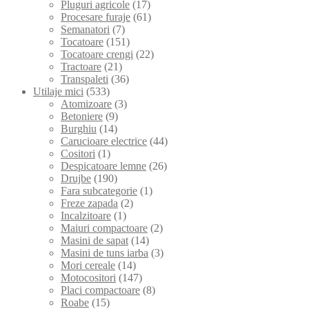
Pluguri agricole
(17)
Procesare furaje
(61)
Semanatori
(7)
Tocatoare
(151)
Tocatoare crengi
(22)
Tractoare
(21)
Transpaleti
(36)
Utilaje mici
(533)
Atomizoare
(3)
Betoniere
(9)
Burghiu
(14)
Carucioare electrice
(44)
Cositori
(1)
Despicatoare lemne
(26)
Drujbe
(190)
Fara subcategorie
(1)
Freze zapada
(2)
Incalzitoare
(1)
Maiuri compactoare
(2)
Masini de sapat
(14)
Masini de tuns iarba
(3)
Mori cereale
(14)
Motocositori
(147)
Placi compactoare
(8)
Roabe
(15)