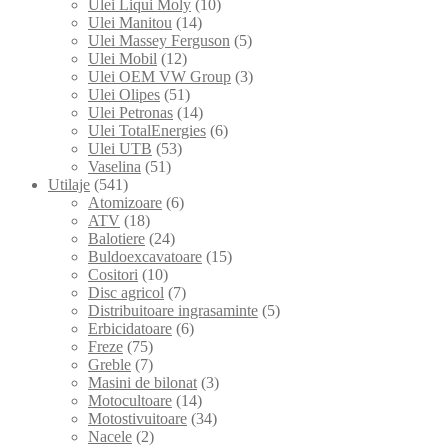
Ulei Liqui Moly
(10)
Ulei Manitou
(14)
Ulei Massey Ferguson
(5)
Ulei Mobil
(12)
Ulei OEM VW Group
(3)
Ulei Olipes
(51)
Ulei Petronas
(14)
Ulei TotalEnergies
(6)
Ulei UTB
(53)
Vaselina
(51)
Utilaje
(541)
Atomizoare
(6)
ATV
(18)
Balotiere
(24)
Buldoexcavatoare
(15)
Cositori
(10)
Disc agricol
(7)
Distribuitoare ingrasaminte
(5)
Erbicidatoare
(6)
Freze
(75)
Greble
(7)
Masini de bilonat
(3)
Motocultoare
(14)
Motostivuitoare
(34)
Nacele
(2)