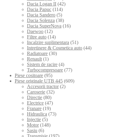
Dacia Logan II
(42)
Dacia Papuc
(114)
Dacia Sandero
(5)
Dacia Solenza
(38)
Dacia SuperNova
(16)
Daewoo
(12)
Filtre auto
(14)
Incalzire suplimentara
(51)
Intretinere & Cosmetica auto
(44)
Radiatoare
(30)
Renault
(1)
Sistem de racire
(4)
Turbocompresoare
(77)
Piese cositoare
(95)
Piese originale UTB 445
(609)
Accesorii tractor
(2)
Caroserie
(32)
Directie
(80)
Electrice
(47)
Franare
(19)
Hidraulica
(73)
Injectie
(5)
Motor
(148)
Sasiu
(6)
Transmisie
(197)