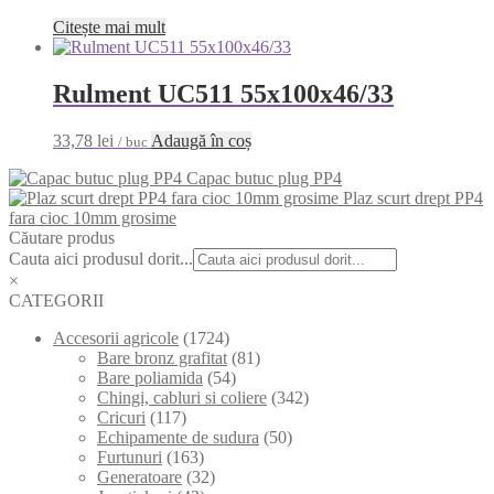
Citește mai mult
Rulment UC511 55x100x46/33
33,78
lei
Adaugă în coș
/ buc
Capac butuc plug PP4
Plaz scurt drept PP4
fara cioc 10mm grosime
Căutare produs
Cauta aici produsul dorit...
×
CATEGORII
Accesorii agricole
(1724)
Bare bronz grafitat
(81)
Bare poliamida
(54)
Chingi, cabluri si coliere
(342)
Cricuri
(117)
Echipamente de sudura
(50)
Furtunuri
(163)
Generatoare
(32)