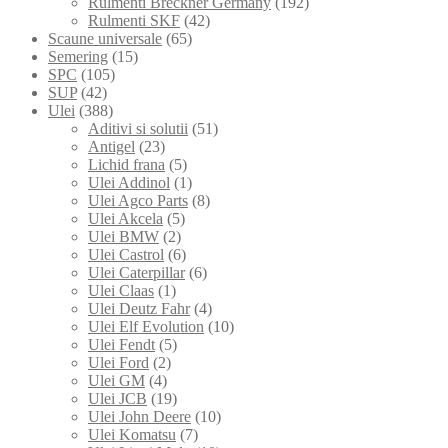
Rulmenti Breckner Germany
(192)
Rulmenti SKF
(42)
Scaune universale
(65)
Semering
(15)
SPC
(105)
SUP
(42)
Ulei
(388)
Aditivi si solutii
(51)
Antigel
(23)
Lichid frana
(5)
Ulei Addinol
(1)
Ulei Agco Parts
(8)
Ulei Akcela
(5)
Ulei BMW
(2)
Ulei Castrol
(6)
Ulei Caterpillar
(6)
Ulei Claas
(1)
Ulei Deutz Fahr
(4)
Ulei Elf Evolution
(10)
Ulei Fendt
(5)
Ulei Ford
(2)
Ulei GM
(4)
Ulei JCB
(19)
Ulei John Deere
(10)
Ulei Komatsu
(7)