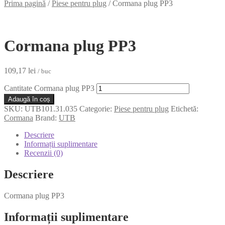
Prima pagină
/
Piese pentru plug
/
Cormana plug PP3
Cormana plug PP3
109,17
lei
/ buc
Cantitate Cormana plug PP3
Adaugă în coș
SKU:
UTB101.31.035
Categorie:
Piese pentru plug
Etichetă:
Cormana
Brand:
UTB
Descriere
Informații suplimentare
Recenzii (0)
Descriere
Cormana plug PP3
Informații suplimentare