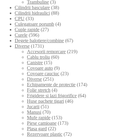
Trambuline
(3)
Cilindrii basculare
(38)
Cilindrii hidraulici
(88)
CPU
(33)
Culegatoare porumb
(4)
Cuple rapide
(27)
Curele
(596)
Degete balotiere/combine
(67)
Diverse
(1731)
Accesorii remorcare
(219)
Cablu troliu
(60)
Canistre
(15)
Covoare auto
(9)
Covoare cauciuc
(23)
Diverse
(251)
Echipamente de protectie
(174)
Folie stretch
(4)
Frigidere si lazi frigorifice
(64)
Huse pachete tigari
(46)
Jucarii
(51)
Manusi
(70)
Mufe rapide
(153)
Piese camioane
(173)
Plasa gard
(22)
Rezervoare plastic
(72)