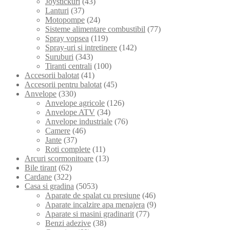
Joystickuri
(43)
Lanturi
(37)
Motopompe
(24)
Sisteme alimentare combustibil
(77)
Spray vopsea
(119)
Spray-uri si intretinere
(142)
Suruburi
(343)
Tiranti centrali
(100)
Accesorii balotat
(41)
Accesorii pentru balotat
(45)
Anvelope
(330)
Anvelope agricole
(126)
Anvelope ATV
(34)
Anvelope industriale
(76)
Camere
(46)
Jante
(37)
Roti complete
(11)
Arcuri scormonitoare
(13)
Bile tirant
(62)
Cardane
(322)
Casa si gradina
(5053)
Aparate de spalat cu presiune
(46)
Aparate incalzire apa menajera
(9)
Aparate si masini gradinarit
(77)
Benzi adezive
(38)