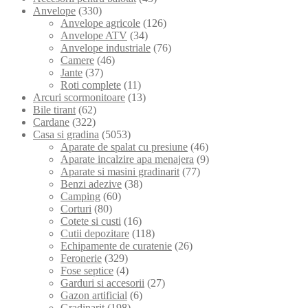
Anvelope
(330)
Anvelope agricole
(126)
Anvelope ATV
(34)
Anvelope industriale
(76)
Camere
(46)
Jante
(37)
Roti complete
(11)
Arcuri scormonitoare
(13)
Bile tirant
(62)
Cardane
(322)
Casa si gradina
(5053)
Aparate de spalat cu presiune
(46)
Aparate incalzire apa menajera
(9)
Aparate si masini gradinarit
(77)
Benzi adezive
(38)
Camping
(60)
Corturi
(80)
Cotete si custi
(16)
Cutii depozitare
(118)
Echipamente de curatenie
(26)
Feronerie
(329)
Fose septice
(4)
Garduri si accesorii
(27)
Gazon artificial
(6)
Gradinarit
(198)