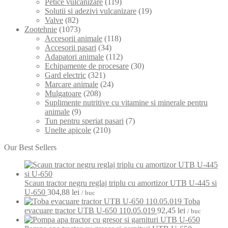
Petice vulcanizare
(119)
Solutii si adezivi vulcanizare
(19)
Valve
(82)
Zootehnie
(1073)
Accesorii animale
(118)
Accesorii pasari
(34)
Adapatori animale
(112)
Echipamente de procesare
(30)
Gard electric
(321)
Marcare animale
(24)
Mulgatoare
(208)
Suplimente nutritive cu vitamine si minerale pentru
animale
(9)
Tun pentru speriat pasari
(7)
Unelte apicole
(210)
Our Best Sellers
Scaun tractor negru reglaj triplu cu amortizor UTB U-445 si
U-650
304,88
lei
/ buc
Toba
evacuare tractor UTB U-650 110.05.019
92,45
lei
/ buc