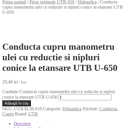
Prima pagină
/
Piese originale UTB 650
/
Hidraulica
/
Conducta
cupru manometru ulei cu reductie si nipluri conice la etansare UTB
U-650
Conducta cupru manometru
ulei cu reductie si nipluri
conice la etansare UTB U-650
29,48
lei
/ buc
Cantitate Conducta cupru manometru ulei cu reductie si nipluri
conice la etansare UTB U-650
Adaugă în coș
SKU:
UTB38.38.018
Categorie:
Hidraulica
Etichete:
Conducta
,
Cupru
Brand:
UTB
Descriere