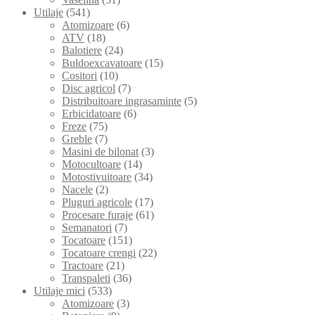
Utilaje
(541)
Atomizoare
(6)
ATV
(18)
Balotiere
(24)
Buldoexcavatoare
(15)
Cositori
(10)
Disc agricol
(7)
Distribuitoare ingrasaminte
(5)
Erbicidatoare
(6)
Freze
(75)
Greble
(7)
Masini de bilonat
(3)
Motocultoare
(14)
Motostivuitoare
(34)
Nacele
(2)
Pluguri agricole
(17)
Procesare furaje
(61)
Semanatori
(7)
Tocatoare
(151)
Tocatoare crengi
(22)
Tractoare
(21)
Transpaleti
(36)
Utilaje mici
(533)
Atomizoare
(3)