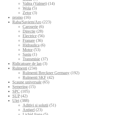
Valtra (Valmet)
(14)
Wola
(5)
Zetor
(3)
promo
(16)
Raba/Saviem/Aro
(223)
Caroserie
(6)
Directie
(28)
Electrice
(56)
Franare
(36)
Hidraulica
(6)
Motor
(53)
Sasiu
(1)
Transmisie
(37)
Ridicatoare de lan
(3)
Rulmenti
(234)
Rulmenti Breckner Germany
(192)
Rulmenti SKF
(42)
Scaune universale
(65)
Semering
(15)
SPC
(105)
SUP
(42)
Ulei
(388)
Aditivi si solutii
(51)
Antigel
(23)
Lichid frana
(5)