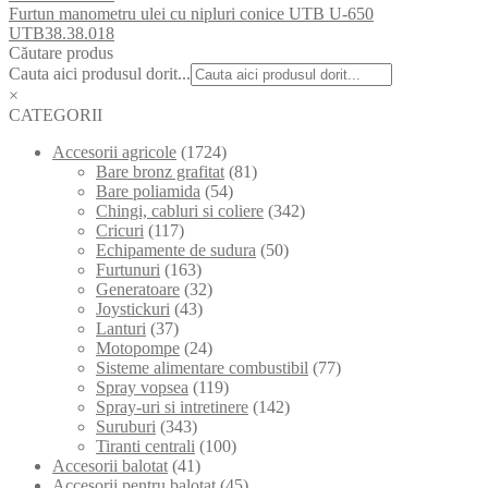
Furtun manometru ulei cu nipluri conice UTB U-650
UTB38.38.018
Căutare produs
Cauta aici produsul dorit...
×
CATEGORII
Accesorii agricole
(1724)
Bare bronz grafitat
(81)
Bare poliamida
(54)
Chingi, cabluri si coliere
(342)
Cricuri
(117)
Echipamente de sudura
(50)
Furtunuri
(163)
Generatoare
(32)
Joystickuri
(43)
Lanturi
(37)
Motopompe
(24)
Sisteme alimentare combustibil
(77)
Spray vopsea
(119)
Spray-uri si intretinere
(142)
Suruburi
(343)
Tiranti centrali
(100)
Accesorii balotat
(41)
Accesorii pentru balotat
(45)