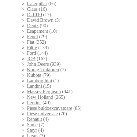
Caterpillar
(66)
Claas
(16)
D-1010
(17)
David Brown
(3)
Deutz
(90)
Esapament
(10)
Fendt
(79)
Fiat
(352)
Filtre
(139)
Ford
(144)
JCB
(167)
John Deere
(939)
Konig Traktoren
(7)
Kubota
(79)
Lamborghini
(1)
Landini
(15)
Massey Ferguson
(941)
New Holland
(265)
Perkins
(49)
Piese buldoexcavatoare
(85)
Piese universale
(70)
Renault
(4)
Same
(7)
Steyr
(4)
Ursus
(3)