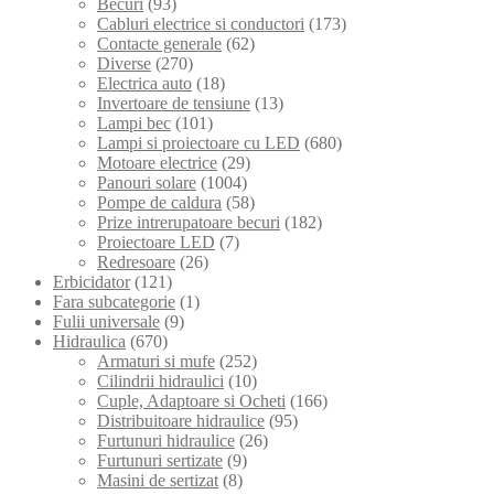
Becuri
(93)
Cabluri electrice si conductori
(173)
Contacte generale
(62)
Diverse
(270)
Electrica auto
(18)
Invertoare de tensiune
(13)
Lampi bec
(101)
Lampi si proiectoare cu LED
(680)
Motoare electrice
(29)
Panouri solare
(1004)
Pompe de caldura
(58)
Prize intrerupatoare becuri
(182)
Proiectoare LED
(7)
Redresoare
(26)
Erbicidator
(121)
Fara subcategorie
(1)
Fulii universale
(9)
Hidraulica
(670)
Armaturi si mufe
(252)
Cilindrii hidraulici
(10)
Cuple, Adaptoare si Ocheti
(166)
Distribuitoare hidraulice
(95)
Furtunuri hidraulice
(26)
Furtunuri sertizate
(9)
Masini de sertizat
(8)