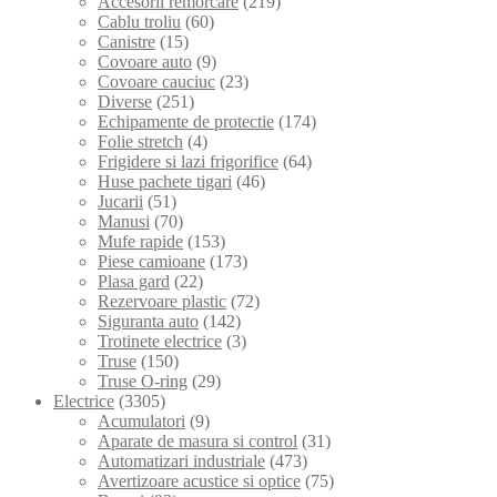
Accesorii remorcare
(219)
Cablu troliu
(60)
Canistre
(15)
Covoare auto
(9)
Covoare cauciuc
(23)
Diverse
(251)
Echipamente de protectie
(174)
Folie stretch
(4)
Frigidere si lazi frigorifice
(64)
Huse pachete tigari
(46)
Jucarii
(51)
Manusi
(70)
Mufe rapide
(153)
Piese camioane
(173)
Plasa gard
(22)
Rezervoare plastic
(72)
Siguranta auto
(142)
Trotinete electrice
(3)
Truse
(150)
Truse O-ring
(29)
Electrice
(3305)
Acumulatori
(9)
Aparate de masura si control
(31)
Automatizari industriale
(473)
Avertizoare acustice si optice
(75)