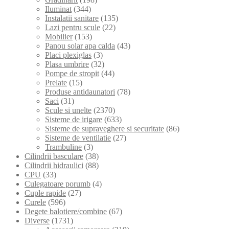
Iluminat
(344)
Instalatii sanitare
(135)
Lazi pentru scule
(22)
Mobilier
(153)
Panou solar apa calda
(43)
Placi plexiglas
(3)
Plasa umbrire
(32)
Pompe de stropit
(44)
Prelate
(15)
Produse antidaunatori
(78)
Saci
(31)
Scule si unelte
(2370)
Sisteme de irigare
(633)
Sisteme de supraveghere si securitate
(86)
Sisteme de ventilatie
(27)
Trambuline
(3)
Cilindrii basculare
(38)
Cilindrii hidraulici
(88)
CPU
(33)
Culegatoare porumb
(4)
Cuple rapide
(27)
Curele
(596)
Degete balotiere/combine
(67)
Diverse
(1731)