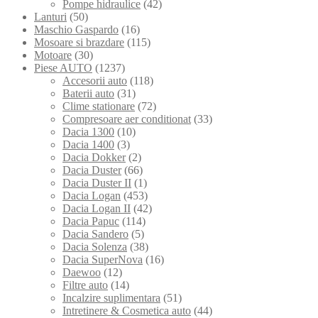
Pompe hidraulice
(42)
Lanturi
(50)
Maschio Gaspardo
(16)
Mosoare si brazdare
(115)
Motoare
(30)
Piese AUTO
(1237)
Accesorii auto
(118)
Baterii auto
(31)
Clime stationare
(72)
Compresoare aer conditionat
(33)
Dacia 1300
(10)
Dacia 1400
(3)
Dacia Dokker
(2)
Dacia Duster
(66)
Dacia Duster II
(1)
Dacia Logan
(453)
Dacia Logan II
(42)
Dacia Papuc
(114)
Dacia Sandero
(5)
Dacia Solenza
(38)
Dacia SuperNova
(16)
Daewoo
(12)
Filtre auto
(14)
Incalzire suplimentara
(51)
Intretinere & Cosmetica auto
(44)