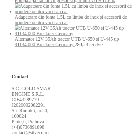
Pompa apa tractor cu gresor si garnituri UTB U-650
Adapatoare din fonta 1.5L cu limba de inox si accesorii de
prindere pentru vaci sau cai
Alternator 12V 35Ah tractor UTB U-650 si U-445 tip
91134.000 Breckner Germany
280,29
lei
/ buc
Contact
S.C. GOLD SMART
ENGINE S.R.L.
CIF43289779
J2020002082291
Str. Rudului, nr.20,
100024
Ploiești, Prahova
(+4)0736891898
contact@silveco.ro