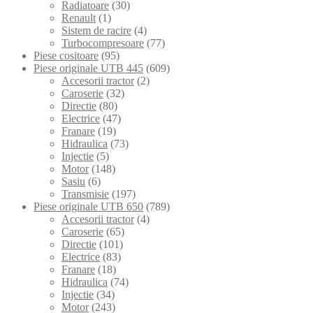
Radiatoare
(30)
Renault
(1)
Sistem de racire
(4)
Turbocompresoare
(77)
Piese cositoare
(95)
Piese originale UTB 445
(609)
Accesorii tractor
(2)
Caroserie
(32)
Directie
(80)
Electrice
(47)
Franare
(19)
Hidraulica
(73)
Injectie
(5)
Motor
(148)
Sasiu
(6)
Transmisie
(197)
Piese originale UTB 650
(789)
Accesorii tractor
(4)
Caroserie
(65)
Directie
(101)
Electrice
(83)
Franare
(18)
Hidraulica
(74)
Injectie
(34)
Motor
(243)