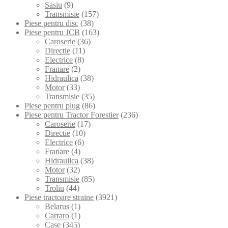
Sasiu
(9)
Transmisie
(157)
Piese pentru disc
(38)
Piese pentru JCB
(163)
Caroserie
(36)
Directie
(11)
Electrice
(8)
Franare
(2)
Hidraulica
(38)
Motor
(33)
Transmisie
(35)
Piese pentru plug
(86)
Piese pentru Tractor Forestier
(236)
Caroserie
(17)
Directie
(10)
Electrice
(6)
Franare
(4)
Hidraulica
(38)
Motor
(32)
Transmisie
(85)
Troliu
(44)
Piese tractoare straine
(3921)
Belarus
(1)
Carraro
(1)
Case
(345)