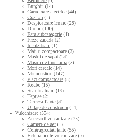
Betoniere
(9)
Burghiu
(14)
Carucioare electrice
(44)
Cositori
(1)
Despicatoare lemne
(26)
Drujbe
(190)
Fara subcategorie
(1)
Freze zapada
(2)
Incalzitoare
(1)
Maiuri compactoare
(2)
Masini de sapat
(14)
Masini de tuns iarba
(3)
Mori cereale
(14)
Motocositori
(147)
Placi compactoare
(8)
Roabe
(15)
Scarificatoare
(19)
Tepuse
(2)
Termosuflante
(4)
Utilaje de constructii
(14)
Vulcanizare
(354)
Accesorii vulcanizare
(73)
Camere de aer
(1)
Contragreutati jante
(55)
Echipamente vulcanizare
(5)