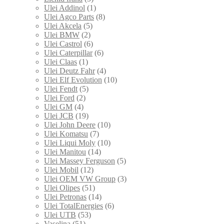
Ulei Addinol
(1)
Ulei Agco Parts
(8)
Ulei Akcela
(5)
Ulei BMW
(2)
Ulei Castrol
(6)
Ulei Caterpillar
(6)
Ulei Claas
(1)
Ulei Deutz Fahr
(4)
Ulei Elf Evolution
(10)
Ulei Fendt
(5)
Ulei Ford
(2)
Ulei GM
(4)
Ulei JCB
(19)
Ulei John Deere
(10)
Ulei Komatsu
(7)
Ulei Liqui Moly
(10)
Ulei Manitou
(14)
Ulei Massey Ferguson
(5)
Ulei Mobil
(12)
Ulei OEM VW Group
(3)
Ulei Olipes
(51)
Ulei Petronas
(14)
Ulei TotalEnergies
(6)
Ulei UTB
(53)
Vaselina
(51)