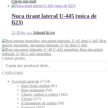
Citește mai mult
Nuca tirant lateral U-445 (mica de
fi23)
22,29
lei
Adaugă în coș
/ buc
Brat
interior monobloc mecanism hidraulic Z=42 dinti U-445
Brat mecanism
hidraulic Z=40 U-445 monobloc
Căutare produs
CATEGORII
Accesorii agricole
(1724)
Bare bronz grafitat
(81)
Bare poliamida
(54)
Chingi, cabluri si coliere
(342)
Cricuri
(117)
Echipamente de sudura
(50)
Furtunuri
(163)