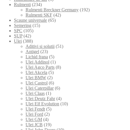
Rulmenti
(234)
Rulmenti Breckner Germany
(192)
Rulmenti SKF
(42)
Scaune universale
(65)
Semering
(15)
SPC
(105)
SUP
(42)
Ulei
(388)
Aditivi si solutii
(51)
Antigel
(23)
Lichid frana
(5)
Ulei Addinol
(1)
Ulei Agco Parts
(8)
Ulei Akcela
(5)
Ulei BMW
(2)
Ulei Castrol
(6)
Ulei Caterpillar
(6)
Ulei Claas
(1)
Ulei Deutz Fahr
(4)
Ulei Elf Evolution
(10)
Ulei Fendt
(5)
Ulei Ford
(2)
Ulei GM
(4)
Ulei JCB
(19)
Ulei John Deere
(10)