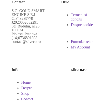
Contact
Utile
S.C. GOLD SMART
ENGINE S.R.L.
Termeni și
CIF43289779
condiții
J2020002082291
Despre cookies
Str. Rudului, nr.20,
100024
Ploiești, Prahova
(+4)0736891898
contact@silveco.ro
Formular retur
My Account
Info
silveco.ro
Home
Despre
Shop
Contact