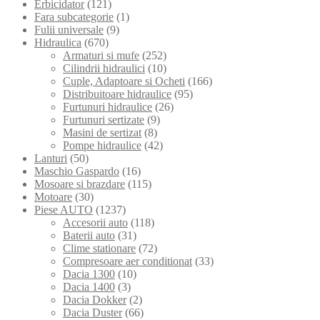
Erbicidator
(121)
Fara subcategorie
(1)
Fulii universale
(9)
Hidraulica
(670)
Armaturi si mufe
(252)
Cilindrii hidraulici
(10)
Cuple, Adaptoare si Ocheti
(166)
Distribuitoare hidraulice
(95)
Furtunuri hidraulice
(26)
Furtunuri sertizate
(9)
Masini de sertizat
(8)
Pompe hidraulice
(42)
Lanturi
(50)
Maschio Gaspardo
(16)
Mosoare si brazdare
(115)
Motoare
(30)
Piese AUTO
(1237)
Accesorii auto
(118)
Baterii auto
(31)
Clime stationare
(72)
Compresoare aer conditionat
(33)
Dacia 1300
(10)
Dacia 1400
(3)
Dacia Dokker
(2)
Dacia Duster
(66)