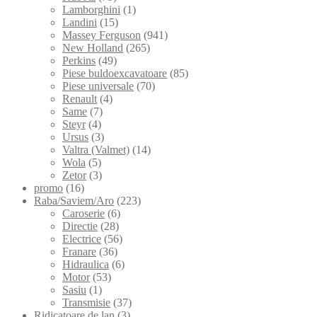
Lamborghini
(1)
Landini
(15)
Massey Ferguson
(941)
New Holland
(265)
Perkins
(49)
Piese buldoexcavatoare
(85)
Piese universale
(70)
Renault
(4)
Same
(7)
Steyr
(4)
Ursus
(3)
Valtra (Valmet)
(14)
Wola
(5)
Zetor
(3)
promo
(16)
Raba/Saviem/Aro
(223)
Caroserie
(6)
Directie
(28)
Electrice
(56)
Franare
(36)
Hidraulica
(6)
Motor
(53)
Sasiu
(1)
Transmisie
(37)
Ridicatoare de lan
(3)