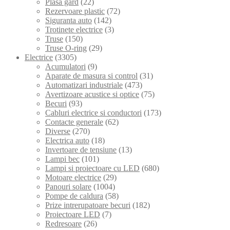
Plasa gard
(22)
Rezervoare plastic
(72)
Siguranta auto
(142)
Trotinete electrice
(3)
Truse
(150)
Truse O-ring
(29)
Electrice
(3305)
Acumulatori
(9)
Aparate de masura si control
(31)
Automatizari industriale
(473)
Avertizoare acustice si optice
(75)
Becuri
(93)
Cabluri electrice si conductori
(173)
Contacte generale
(62)
Diverse
(270)
Electrica auto
(18)
Invertoare de tensiune
(13)
Lampi bec
(101)
Lampi si proiectoare cu LED
(680)
Motoare electrice
(29)
Panouri solare
(1004)
Pompe de caldura
(58)
Prize intrerupatoare becuri
(182)
Proiectoare LED
(7)
Redresoare
(26)