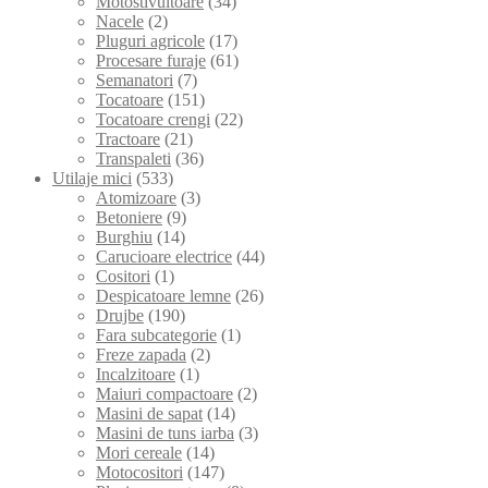
Motostivuitoare
(34)
Nacele
(2)
Pluguri agricole
(17)
Procesare furaje
(61)
Semanatori
(7)
Tocatoare
(151)
Tocatoare crengi
(22)
Tractoare
(21)
Transpaleti
(36)
Utilaje mici
(533)
Atomizoare
(3)
Betoniere
(9)
Burghiu
(14)
Carucioare electrice
(44)
Cositori
(1)
Despicatoare lemne
(26)
Drujbe
(190)
Fara subcategorie
(1)
Freze zapada
(2)
Incalzitoare
(1)
Maiuri compactoare
(2)
Masini de sapat
(14)
Masini de tuns iarba
(3)
Mori cereale
(14)
Motocositori
(147)