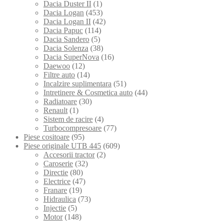
Dacia Duster II
(1)
Dacia Logan
(453)
Dacia Logan II
(42)
Dacia Papuc
(114)
Dacia Sandero
(5)
Dacia Solenza
(38)
Dacia SuperNova
(16)
Daewoo
(12)
Filtre auto
(14)
Incalzire suplimentara
(51)
Intretinere & Cosmetica auto
(44)
Radiatoare
(30)
Renault
(1)
Sistem de racire
(4)
Turbocompresoare
(77)
Piese cositoare
(95)
Piese originale UTB 445
(609)
Accesorii tractor
(2)
Caroserie
(32)
Directie
(80)
Electrice
(47)
Franare
(19)
Hidraulica
(73)
Injectie
(5)
Motor
(148)