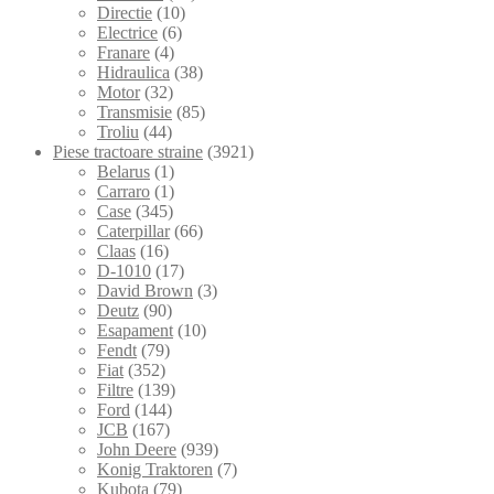
Directie
(10)
Electrice
(6)
Franare
(4)
Hidraulica
(38)
Motor
(32)
Transmisie
(85)
Troliu
(44)
Piese tractoare straine
(3921)
Belarus
(1)
Carraro
(1)
Case
(345)
Caterpillar
(66)
Claas
(16)
D-1010
(17)
David Brown
(3)
Deutz
(90)
Esapament
(10)
Fendt
(79)
Fiat
(352)
Filtre
(139)
Ford
(144)
JCB
(167)
John Deere
(939)
Konig Traktoren
(7)
Kubota
(79)