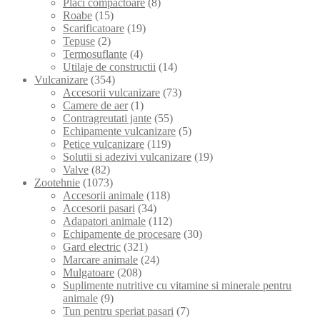
Placi compactoare
(8)
Roabe
(15)
Scarificatoare
(19)
Tepuse
(2)
Termosuflante
(4)
Utilaje de constructii
(14)
Vulcanizare
(354)
Accesorii vulcanizare
(73)
Camere de aer
(1)
Contragreutati jante
(55)
Echipamente vulcanizare
(5)
Petice vulcanizare
(119)
Solutii si adezivi vulcanizare
(19)
Valve
(82)
Zootehnie
(1073)
Accesorii animale
(118)
Accesorii pasari
(34)
Adapatori animale
(112)
Echipamente de procesare
(30)
Gard electric
(321)
Marcare animale
(24)
Mulgatoare
(208)
Suplimente nutritive cu vitamine si minerale pentru
animale
(9)
Tun pentru speriat pasari
(7)