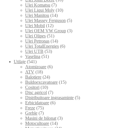
Ulei Komatsu
(7)
Ulei Liqui Moly
(10)
Ulei Manitou
(14)
Ulei Massey Ferguson
(5)
Ulei Mobil
(12)
Ulei OEM VW Group
(3)
Ulei Olipes
(51)
Ulei Petronas
(14)
Ulei TotalEnergies
(6)
Ulei UTB
(53)
Vaselina
(51)
Utilaje
(541)
Atomizoare
(6)
ATV
(18)
Balotiere
(24)
Buldoexcavatoare
(15)
Cositori
(10)
Disc agricol
(7)
Distribuitoare ingrasaminte
(5)
Erbicidatoare
(6)
Freze
(75)
Greble
(7)
Masini de bilonat
(3)
Motocultoare
(14)