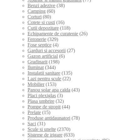
Benzi adezive
(38)
Camping
(60)
Corturi
(80)
Cotete si custi
(16)
Cutii depozitare
(118)
Echipamente de curatenie
(26)
Feronerie
(329)
Fose septice
(4)
Garduri si accesorii
(27)
Gazon artificial
(6)
Gradinarit
(198)
Iluminat
(344)
Instalatii sanitare
(135)
Lazi pentru scule
(22)
Mobilier
(153)
Panou solar apa calda
(43)
Placi plexiglas
(3)
Plasa umbrire
(32)
Pompe de stropit
(44)
Prelate
(15)
Produse antidaunatori
(78)
Saci
(31)
Scule si unelte
(2370)
Sisteme de irigare
(633)