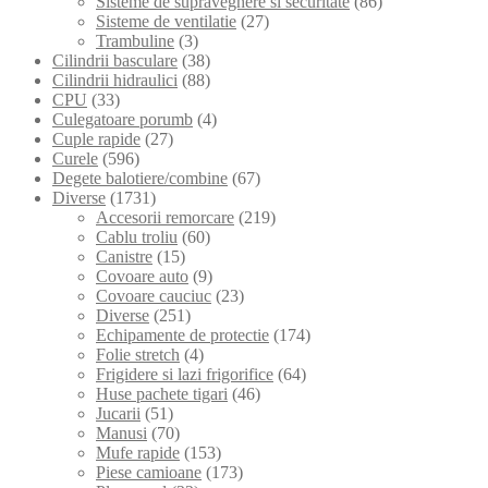
Sisteme de supraveghere si securitate
(86)
Sisteme de ventilatie
(27)
Trambuline
(3)
Cilindrii basculare
(38)
Cilindrii hidraulici
(88)
CPU
(33)
Culegatoare porumb
(4)
Cuple rapide
(27)
Curele
(596)
Degete balotiere/combine
(67)
Diverse
(1731)
Accesorii remorcare
(219)
Cablu troliu
(60)
Canistre
(15)
Covoare auto
(9)
Covoare cauciuc
(23)
Diverse
(251)
Echipamente de protectie
(174)
Folie stretch
(4)
Frigidere si lazi frigorifice
(64)
Huse pachete tigari
(46)
Jucarii
(51)
Manusi
(70)
Mufe rapide
(153)
Piese camioane
(173)