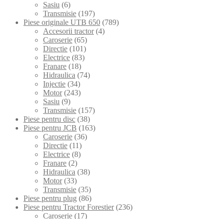
Sasiu
(6)
Transmisie
(197)
Piese originale UTB 650
(789)
Accesorii tractor
(4)
Caroserie
(65)
Directie
(101)
Electrice
(83)
Franare
(18)
Hidraulica
(74)
Injectie
(34)
Motor
(243)
Sasiu
(9)
Transmisie
(157)
Piese pentru disc
(38)
Piese pentru JCB
(163)
Caroserie
(36)
Directie
(11)
Electrice
(8)
Franare
(2)
Hidraulica
(38)
Motor
(33)
Transmisie
(35)
Piese pentru plug
(86)
Piese pentru Tractor Forestier
(236)
Caroserie
(17)