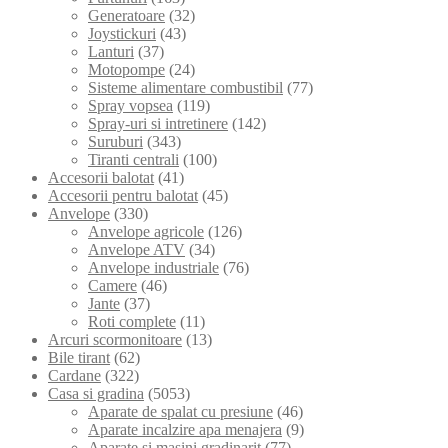
Generatoare
(32)
Joystickuri
(43)
Lanturi
(37)
Motopompe
(24)
Sisteme alimentare combustibil
(77)
Spray vopsea
(119)
Spray-uri si intretinere
(142)
Suruburi
(343)
Tiranti centrali
(100)
Accesorii balotat
(41)
Accesorii pentru balotat
(45)
Anvelope
(330)
Anvelope agricole
(126)
Anvelope ATV
(34)
Anvelope industriale
(76)
Camere
(46)
Jante
(37)
Roti complete
(11)
Arcuri scormonitoare
(13)
Bile tirant
(62)
Cardane
(322)
Casa si gradina
(5053)
Aparate de spalat cu presiune
(46)
Aparate incalzire apa menajera
(9)
Aparate si masini gradinarit
(77)