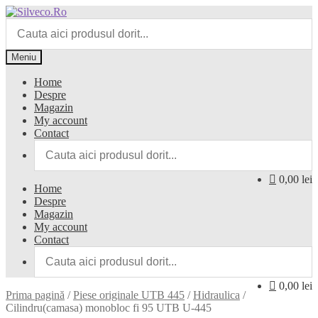
Meniu
Home
Despre
Magazin
My account
Contact
0,00 lei
Home
Despre
Magazin
My account
Contact
0,00 lei
Prima pagină
/
Piese originale UTB 445
/
Hidraulica
/
Cilindru(camasa) monobloc fi 95 UTB U-445