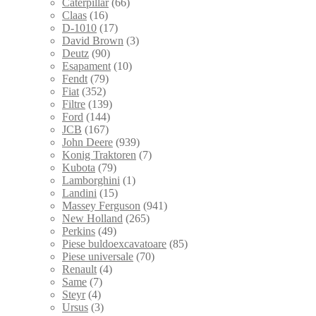
Caterpillar
(66)
Claas
(16)
D-1010
(17)
David Brown
(3)
Deutz
(90)
Esapament
(10)
Fendt
(79)
Fiat
(352)
Filtre
(139)
Ford
(144)
JCB
(167)
John Deere
(939)
Konig Traktoren
(7)
Kubota
(79)
Lamborghini
(1)
Landini
(15)
Massey Ferguson
(941)
New Holland
(265)
Perkins
(49)
Piese buldoexcavatoare
(85)
Piese universale
(70)
Renault
(4)
Same
(7)
Steyr
(4)
Ursus
(3)