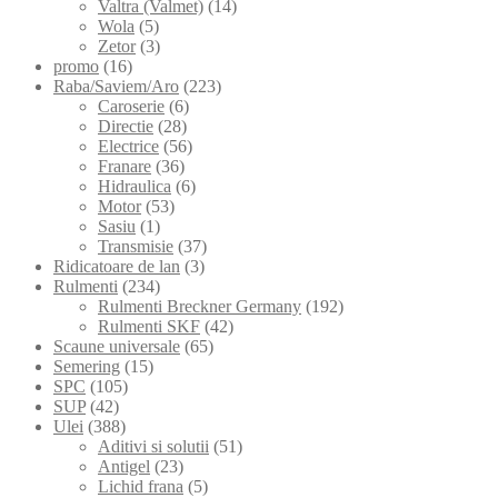
Valtra (Valmet)
(14)
Wola
(5)
Zetor
(3)
promo
(16)
Raba/Saviem/Aro
(223)
Caroserie
(6)
Directie
(28)
Electrice
(56)
Franare
(36)
Hidraulica
(6)
Motor
(53)
Sasiu
(1)
Transmisie
(37)
Ridicatoare de lan
(3)
Rulmenti
(234)
Rulmenti Breckner Germany
(192)
Rulmenti SKF
(42)
Scaune universale
(65)
Semering
(15)
SPC
(105)
SUP
(42)
Ulei
(388)
Aditivi si solutii
(51)
Antigel
(23)
Lichid frana
(5)