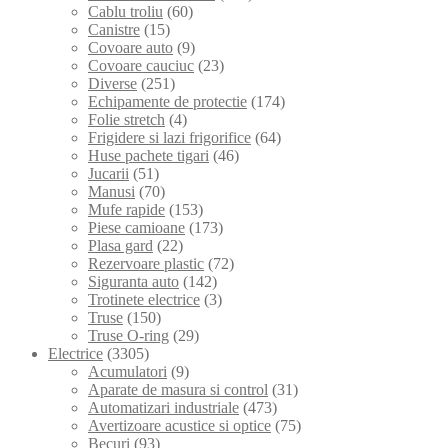
Cablu troliu
(60)
Canistre
(15)
Covoare auto
(9)
Covoare cauciuc
(23)
Diverse
(251)
Echipamente de protectie
(174)
Folie stretch
(4)
Frigidere si lazi frigorifice
(64)
Huse pachete tigari
(46)
Jucarii
(51)
Manusi
(70)
Mufe rapide
(153)
Piese camioane
(173)
Plasa gard
(22)
Rezervoare plastic
(72)
Siguranta auto
(142)
Trotinete electrice
(3)
Truse
(150)
Truse O-ring
(29)
Electrice
(3305)
Acumulatori
(9)
Aparate de masura si control
(31)
Automatizari industriale
(473)
Avertizoare acustice si optice
(75)
Becuri
(93)