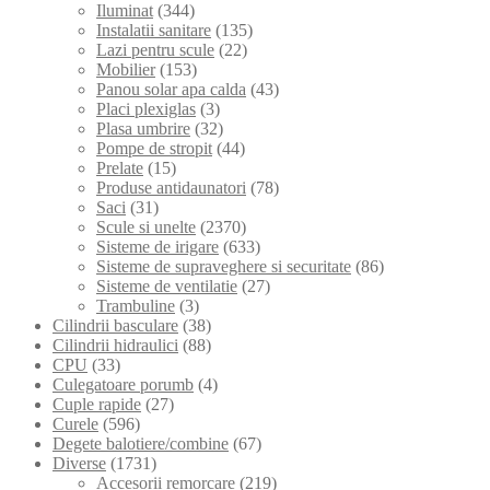
Iluminat
(344)
Instalatii sanitare
(135)
Lazi pentru scule
(22)
Mobilier
(153)
Panou solar apa calda
(43)
Placi plexiglas
(3)
Plasa umbrire
(32)
Pompe de stropit
(44)
Prelate
(15)
Produse antidaunatori
(78)
Saci
(31)
Scule si unelte
(2370)
Sisteme de irigare
(633)
Sisteme de supraveghere si securitate
(86)
Sisteme de ventilatie
(27)
Trambuline
(3)
Cilindrii basculare
(38)
Cilindrii hidraulici
(88)
CPU
(33)
Culegatoare porumb
(4)
Cuple rapide
(27)
Curele
(596)
Degete balotiere/combine
(67)
Diverse
(1731)
Accesorii remorcare
(219)