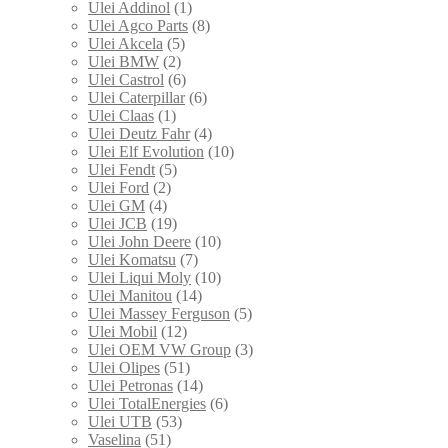
Ulei Addinol
(1)
Ulei Agco Parts
(8)
Ulei Akcela
(5)
Ulei BMW
(2)
Ulei Castrol
(6)
Ulei Caterpillar
(6)
Ulei Claas
(1)
Ulei Deutz Fahr
(4)
Ulei Elf Evolution
(10)
Ulei Fendt
(5)
Ulei Ford
(2)
Ulei GM
(4)
Ulei JCB
(19)
Ulei John Deere
(10)
Ulei Komatsu
(7)
Ulei Liqui Moly
(10)
Ulei Manitou
(14)
Ulei Massey Ferguson
(5)
Ulei Mobil
(12)
Ulei OEM VW Group
(3)
Ulei Olipes
(51)
Ulei Petronas
(14)
Ulei TotalEnergies
(6)
Ulei UTB
(53)
Vaselina
(51)