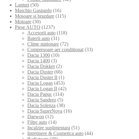
Lanturi
(50)
Maschio Gaspardo
(16)
Mosoare si brazdare
(115)
Motoare
(30)
Piese AUTO
(1237)
Accesorii auto
(118)
Baterii auto
(31)
Clime stationare
(72)
Compresoare aer conditionat
(33)
Dacia 1300
(10)
Dacia 1400
(3)
Dacia Dokker
(2)
Dacia Duster
(66)
Dacia Duster II
(1)
Dacia Logan
(453)
Dacia Logan II
(42)
Dacia Papuc
(114)
Dacia Sandero
(5)
Dacia Solenza
(38)
Dacia SuperNova
(16)
Daewoo
(12)
Filtre auto
(14)
Incalzire suplimentara
(51)
Intretinere & Cosmetica auto
(44)
Radiatoare
(30)