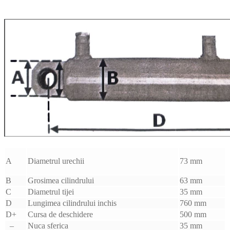
A
Diametrul urechii
73 mm
B
Grosimea cilindrului
63 mm
C
Diametrul tijei
35 mm
D
Lungimea cilindrului inchis
760 mm
D+
Cursa de deschidere
500 mm
–
Nuca sferica
35 mm