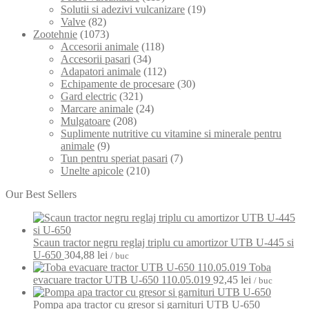
Solutii si adezivi vulcanizare
(19)
Valve
(82)
Zootehnie
(1073)
Accesorii animale
(118)
Accesorii pasari
(34)
Adapatori animale
(112)
Echipamente de procesare
(30)
Gard electric
(321)
Marcare animale
(24)
Mulgatoare
(208)
Suplimente nutritive cu vitamine si minerale pentru
animale
(9)
Tun pentru speriat pasari
(7)
Unelte apicole
(210)
Our Best Sellers
Scaun tractor negru reglaj triplu cu amortizor UTB U-445 si
U-650
304,88
lei
/ buc
Toba
evacuare tractor UTB U-650 110.05.019
92,45
lei
/ buc
Pompa apa tractor cu gresor si garnituri UTB U-650