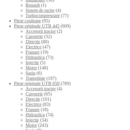
Renault
(1)
Sistem de racire
(4)
Turbocompresoare
(77)
Piese cositoare
(95)
Piese originale UTB 445
(609)
Accesorii tractor
(2)
Caroserie
(32)
Directie
(80)
Electrice
(47)
Franare
(19)
Hidraulica
(73)
Injectie
(5)
Motor
(148)
Sasiu
(6)
Transmisie
(197)
Piese originale UTB 650
(789)
Accesorii tractor
(4)
Caroserie
(65)
Directie
(101)
Electrice
(83)
Franare
(18)
Hidraulica
(74)
Injectie
(34)
Motor
(243)