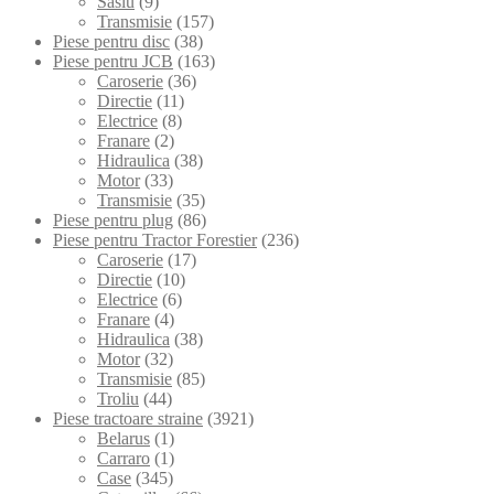
Sasiu
(9)
Transmisie
(157)
Piese pentru disc
(38)
Piese pentru JCB
(163)
Caroserie
(36)
Directie
(11)
Electrice
(8)
Franare
(2)
Hidraulica
(38)
Motor
(33)
Transmisie
(35)
Piese pentru plug
(86)
Piese pentru Tractor Forestier
(236)
Caroserie
(17)
Directie
(10)
Electrice
(6)
Franare
(4)
Hidraulica
(38)
Motor
(32)
Transmisie
(85)
Troliu
(44)
Piese tractoare straine
(3921)
Belarus
(1)
Carraro
(1)
Case
(345)