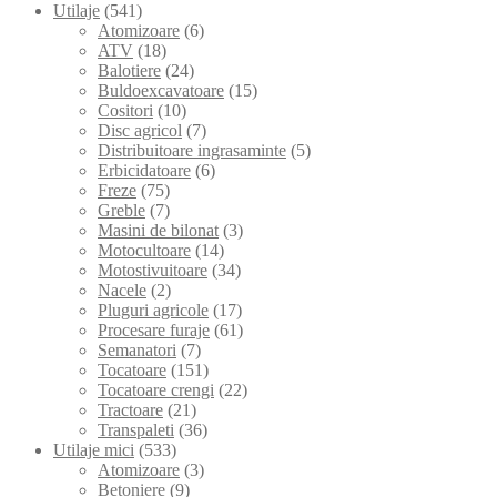
Utilaje
(541)
Atomizoare
(6)
ATV
(18)
Balotiere
(24)
Buldoexcavatoare
(15)
Cositori
(10)
Disc agricol
(7)
Distribuitoare ingrasaminte
(5)
Erbicidatoare
(6)
Freze
(75)
Greble
(7)
Masini de bilonat
(3)
Motocultoare
(14)
Motostivuitoare
(34)
Nacele
(2)
Pluguri agricole
(17)
Procesare furaje
(61)
Semanatori
(7)
Tocatoare
(151)
Tocatoare crengi
(22)
Tractoare
(21)
Transpaleti
(36)
Utilaje mici
(533)
Atomizoare
(3)
Betoniere
(9)