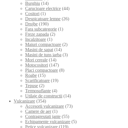
Burghiu
(14)
Carucioare electrice
(44)
Cositori
(1)
Despicatoare lemne
(26)
Drujbe
(190)
Fara subcategorie
(1)
Freze zapada
(2)
Incalzitoare
(1)
Maiuri compactoare
(2)
Masini de sapat
(14)
Masini de tuns iarba
(3)
Mori cereale
(14)
Motocositori
(147)
Placi compactoare
(8)
Roabe
(15)
Scarificatoare
(19)
Tepuse
(2)
Termosuflante
(4)
Utilaje de constructii
(14)
Vulcanizare
(354)
Accesorii vulcanizare
(73)
Camere de aer
(1)
Contragreutati jante
(55)
Echipamente vulcanizare
(5)
Petice vulcanizare
(119)