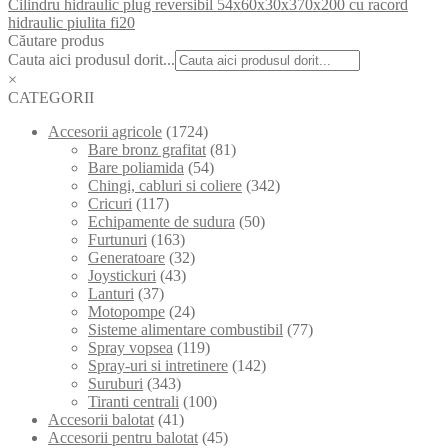
Cilindru hidraulic plug reversibil 54x60x30x370x200 cu racord
hidraulic piulita fi20
Căutare produs
Cauta aici produsul dorit...
×
CATEGORII
Accesorii agricole
(1724)
Bare bronz grafitat
(81)
Bare poliamida
(54)
Chingi, cabluri si coliere
(342)
Cricuri
(117)
Echipamente de sudura
(50)
Furtunuri
(163)
Generatoare
(32)
Joystickuri
(43)
Lanturi
(37)
Motopompe
(24)
Sisteme alimentare combustibil
(77)
Spray vopsea
(119)
Spray-uri si intretinere
(142)
Suruburi
(343)
Tiranti centrali
(100)
Accesorii balotat
(41)
Accesorii pentru balotat
(45)