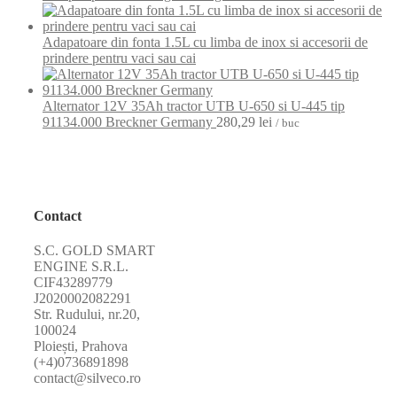
Adapatoare din fonta 1.5L cu limba de inox si accesorii de
prindere pentru vaci sau cai
Alternator 12V 35Ah tractor UTB U-650 si U-445 tip
91134.000 Breckner Germany
280,29
lei
/ buc
Contact
S.C. GOLD SMART
ENGINE S.R.L.
CIF43289779
J2020002082291
Str. Rudului, nr.20,
100024
Ploiești, Prahova
(+4)0736891898
contact@silveco.ro