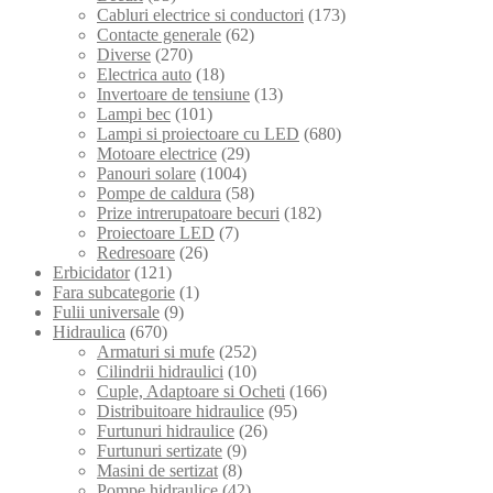
Cabluri electrice si conductori
(173)
Contacte generale
(62)
Diverse
(270)
Electrica auto
(18)
Invertoare de tensiune
(13)
Lampi bec
(101)
Lampi si proiectoare cu LED
(680)
Motoare electrice
(29)
Panouri solare
(1004)
Pompe de caldura
(58)
Prize intrerupatoare becuri
(182)
Proiectoare LED
(7)
Redresoare
(26)
Erbicidator
(121)
Fara subcategorie
(1)
Fulii universale
(9)
Hidraulica
(670)
Armaturi si mufe
(252)
Cilindrii hidraulici
(10)
Cuple, Adaptoare si Ocheti
(166)
Distribuitoare hidraulice
(95)
Furtunuri hidraulice
(26)
Furtunuri sertizate
(9)
Masini de sertizat
(8)
Pompe hidraulice
(42)