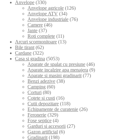
Anvelope
(330)
Anvelope agricole
(126)
Anvelope ATV
(34)
Anvelope industriale
(76)
Camere
(46)
Jante
(37)
Roti complete
(11)
Arcuri scormonitoare
(13)
Bile tirant
(62)
Cardane
(322)
Casa si gradina
(5053)
Aparate de spalat cu presiune
(46)
Aparate incalzire apa menajera
(9)
Aparate si masini gradinarit
(77)
Benzi adezive
(38)
Camping
(60)
Corturi
(80)
Cotete si custi
(16)
Cutii depozitare
(118)
Echipamente de curatenie
(26)
Feronerie
(329)
Fose septice
(4)
Garduri si accesorii
(27)
Gazon artificial
(6)
Gradinarit
(198)