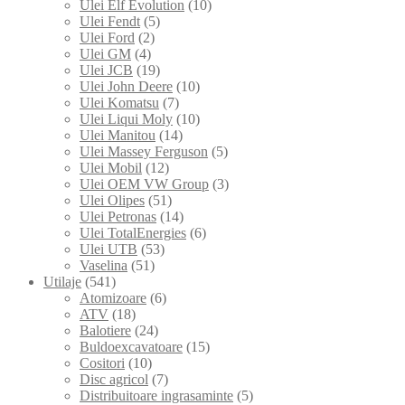
Ulei Elf Evolution
(10)
Ulei Fendt
(5)
Ulei Ford
(2)
Ulei GM
(4)
Ulei JCB
(19)
Ulei John Deere
(10)
Ulei Komatsu
(7)
Ulei Liqui Moly
(10)
Ulei Manitou
(14)
Ulei Massey Ferguson
(5)
Ulei Mobil
(12)
Ulei OEM VW Group
(3)
Ulei Olipes
(51)
Ulei Petronas
(14)
Ulei TotalEnergies
(6)
Ulei UTB
(53)
Vaselina
(51)
Utilaje
(541)
Atomizoare
(6)
ATV
(18)
Balotiere
(24)
Buldoexcavatoare
(15)
Cositori
(10)
Disc agricol
(7)
Distribuitoare ingrasaminte
(5)