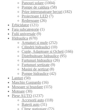
Panouri solare
(1004)
Pompe de caldura
(58)
Prize intrerupatoare becuri
(182)
Proiectoare LED
(7)
Redresoare
(26)
Erbicidator
(121)
Fara subcategorie
(1)
Fulii universale
(9)
Hidraulica
(670)
Armaturi si mufe
(252)
Cilindrii hidraulici
(10)
Cuple, Adaptoare si Ocheti
(166)
Distribuitoare hidraulice
(95)
Furtunuri hidraulice
(26)
Furtunuri sertizate
(9)
Masini de sertizat
(8)
Pompe hidraulice
(42)
Lanturi
(50)
Maschio Gaspardo
(16)
Mosoare si brazdare
(115)
Motoare
(30)
Piese AUTO
(1237)
Accesorii auto
(118)
Baterii auto
(31)
Clime stationare
(72)