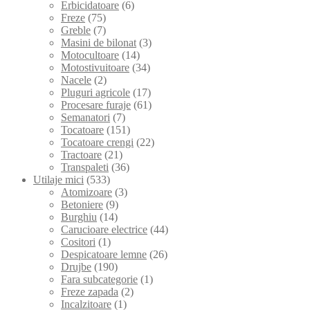
Erbicidatoare
(6)
Freze
(75)
Greble
(7)
Masini de bilonat
(3)
Motocultoare
(14)
Motostivuitoare
(34)
Nacele
(2)
Pluguri agricole
(17)
Procesare furaje
(61)
Semanatori
(7)
Tocatoare
(151)
Tocatoare crengi
(22)
Tractoare
(21)
Transpaleti
(36)
Utilaje mici
(533)
Atomizoare
(3)
Betoniere
(9)
Burghiu
(14)
Carucioare electrice
(44)
Cositori
(1)
Despicatoare lemne
(26)
Drujbe
(190)
Fara subcategorie
(1)
Freze zapada
(2)
Incalzitoare
(1)