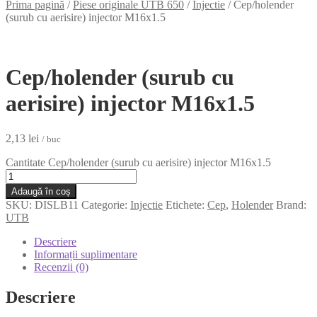
Prima pagină
/
Piese originale UTB 650
/
Injectie
/
Cep/holender
(surub cu aerisire) injector M16x1.5
Cep/holender (surub cu
aerisire) injector M16x1.5
2,13
lei
/ buc
Cantitate Cep/holender (surub cu aerisire) injector M16x1.5
Adaugă în coș
SKU:
DISLB11
Categorie:
Injectie
Etichete:
Cep
,
Holender
Brand:
UTB
Descriere
Informații suplimentare
Recenzii (0)
Descriere