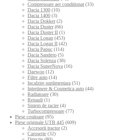
Compresoare aer conditionat
(33)
Dacia 1300
(10)
Dacia 1400
(3)
Dacia Dokker
(2)
Dacia Duster
(66)
Dacia Duster II
(1)
Dacia Logan
(453)
Dacia Logan II
(42)
Dacia Papuc
(114)
Dacia Sandero
(5)
Dacia Solenza
(38)
Dacia SuperNova
(16)
Daewoo
(12)
Filtre auto
(14)
Incalzire suplimentara
(51)
Intretinere & Cosmetica auto
(44)
Radiatoare
(30)
Renault
(1)
Sistem de racire
(4)
Turbocompresoare
(77)
Piese cositoare
(95)
Piese originale UTB 445
(609)
Accesorii tractor
(2)
Caroserie
(32)
Directie
(80)