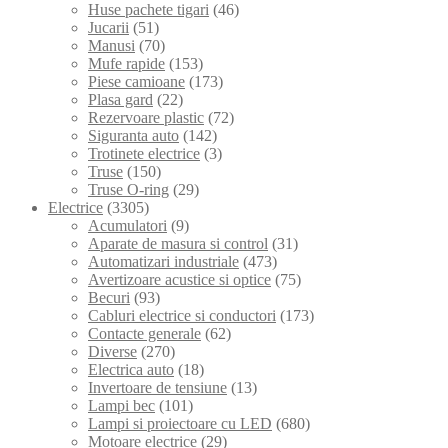
Huse pachete tigari
(46)
Jucarii
(51)
Manusi
(70)
Mufe rapide
(153)
Piese camioane
(173)
Plasa gard
(22)
Rezervoare plastic
(72)
Siguranta auto
(142)
Trotinete electrice
(3)
Truse
(150)
Truse O-ring
(29)
Electrice
(3305)
Acumulatori
(9)
Aparate de masura si control
(31)
Automatizari industriale
(473)
Avertizoare acustice si optice
(75)
Becuri
(93)
Cabluri electrice si conductori
(173)
Contacte generale
(62)
Diverse
(270)
Electrica auto
(18)
Invertoare de tensiune
(13)
Lampi bec
(101)
Lampi si proiectoare cu LED
(680)
Motoare electrice
(29)