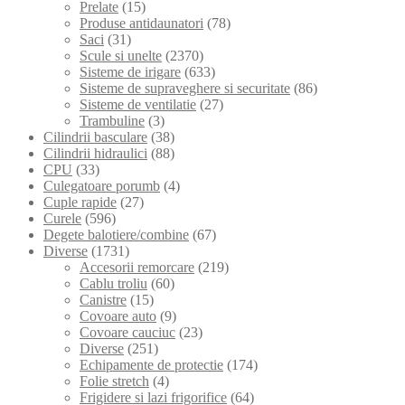
Prelate
(15)
Produse antidaunatori
(78)
Saci
(31)
Scule si unelte
(2370)
Sisteme de irigare
(633)
Sisteme de supraveghere si securitate
(86)
Sisteme de ventilatie
(27)
Trambuline
(3)
Cilindrii basculare
(38)
Cilindrii hidraulici
(88)
CPU
(33)
Culegatoare porumb
(4)
Cuple rapide
(27)
Curele
(596)
Degete balotiere/combine
(67)
Diverse
(1731)
Accesorii remorcare
(219)
Cablu troliu
(60)
Canistre
(15)
Covoare auto
(9)
Covoare cauciuc
(23)
Diverse
(251)
Echipamente de protectie
(174)
Folie stretch
(4)
Frigidere si lazi frigorifice
(64)