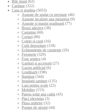
Bile tirant
(62)
Cardane
(322)
Casa si gradina
(5053)
Aparate de spalat cu presiune
(46)
Aparate incalzire apa menajera
(9)
Aparate si masini gradinarit
(77)
Benzi adezive
(38)
Camping
(60)
Corturi
(80)
Cotete si custi
(16)
Cutii depozitare
(118)
Echipamente de curatenie
(26)
Feronerie
(329)
Fose septice
(4)
Garduri si accesorii
(27)
Gazon artificial
(6)
Gradinarit
(198)
Iluminat
(344)
Instalatii sanitare
(135)
Lazi pentru scule
(22)
Mobilier
(153)
Panou solar apa calda
(43)
Placi plexiglas
(3)
Plasa umbrire
(32)
Pompe de stropit
(44)