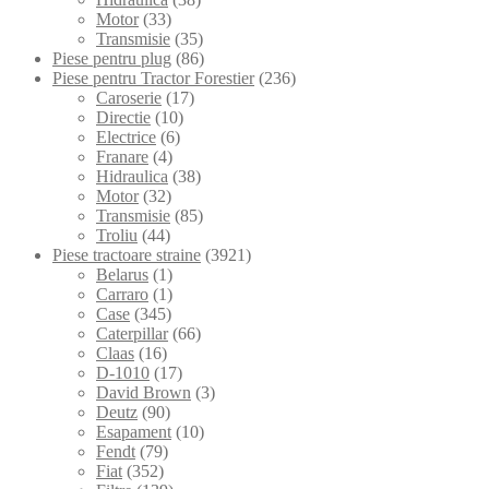
Motor
(33)
Transmisie
(35)
Piese pentru plug
(86)
Piese pentru Tractor Forestier
(236)
Caroserie
(17)
Directie
(10)
Electrice
(6)
Franare
(4)
Hidraulica
(38)
Motor
(32)
Transmisie
(85)
Troliu
(44)
Piese tractoare straine
(3921)
Belarus
(1)
Carraro
(1)
Case
(345)
Caterpillar
(66)
Claas
(16)
D-1010
(17)
David Brown
(3)
Deutz
(90)
Esapament
(10)
Fendt
(79)
Fiat
(352)