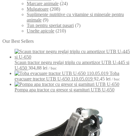
Marcare animale
(24)
Mulgatoare
(208)
Suplimente nutritive cu vitamine si minerale pentru
animale
(9)
Tun pentru speriat pasari
(7)
Unelte apicole
(210)
Our Best Sellers
Scaun tractor negru reglaj triplu cu amortizor UTB U-445 si
U-650
304,88
lei
/ buc
Toba
evacuare tractor UTB U-650 110.05.019
92,45
lei
/ buc
Pompa apa tractor cu gresor si garnituri UTB U-650