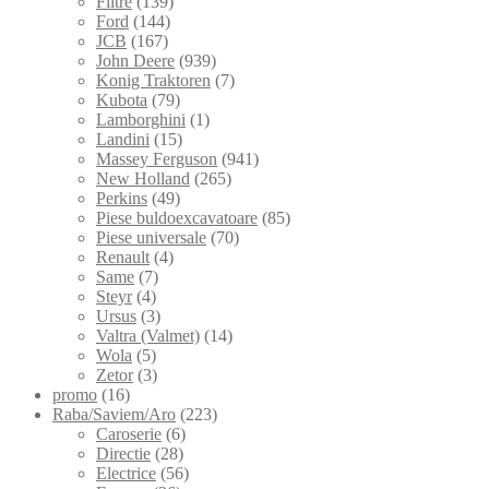
Filtre
(139)
Ford
(144)
JCB
(167)
John Deere
(939)
Konig Traktoren
(7)
Kubota
(79)
Lamborghini
(1)
Landini
(15)
Massey Ferguson
(941)
New Holland
(265)
Perkins
(49)
Piese buldoexcavatoare
(85)
Piese universale
(70)
Renault
(4)
Same
(7)
Steyr
(4)
Ursus
(3)
Valtra (Valmet)
(14)
Wola
(5)
Zetor
(3)
promo
(16)
Raba/Saviem/Aro
(223)
Caroserie
(6)
Directie
(28)
Electrice
(56)