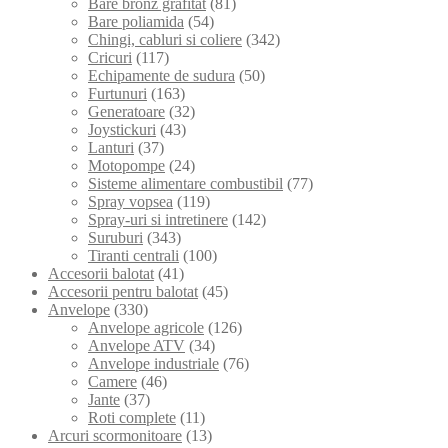
Bare bronz grafitat
(81)
Bare poliamida
(54)
Chingi, cabluri si coliere
(342)
Cricuri
(117)
Echipamente de sudura
(50)
Furtunuri
(163)
Generatoare
(32)
Joystickuri
(43)
Lanturi
(37)
Motopompe
(24)
Sisteme alimentare combustibil
(77)
Spray vopsea
(119)
Spray-uri si intretinere
(142)
Suruburi
(343)
Tiranti centrali
(100)
Accesorii balotat
(41)
Accesorii pentru balotat
(45)
Anvelope
(330)
Anvelope agricole
(126)
Anvelope ATV
(34)
Anvelope industriale
(76)
Camere
(46)
Jante
(37)
Roti complete
(11)
Arcuri scormonitoare
(13)