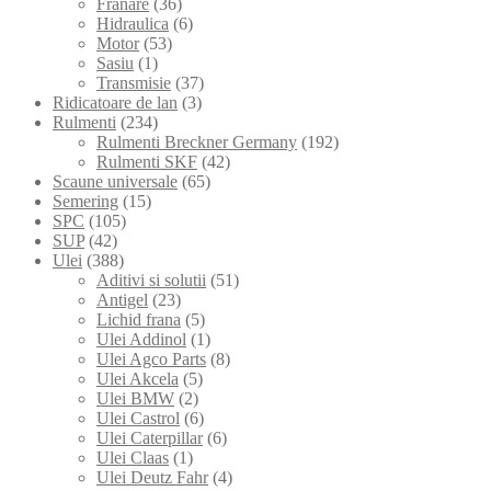
Franare
(36)
Hidraulica
(6)
Motor
(53)
Sasiu
(1)
Transmisie
(37)
Ridicatoare de lan
(3)
Rulmenti
(234)
Rulmenti Breckner Germany
(192)
Rulmenti SKF
(42)
Scaune universale
(65)
Semering
(15)
SPC
(105)
SUP
(42)
Ulei
(388)
Aditivi si solutii
(51)
Antigel
(23)
Lichid frana
(5)
Ulei Addinol
(1)
Ulei Agco Parts
(8)
Ulei Akcela
(5)
Ulei BMW
(2)
Ulei Castrol
(6)
Ulei Caterpillar
(6)
Ulei Claas
(1)
Ulei Deutz Fahr
(4)