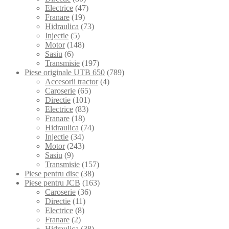
Electrice
(47)
Franare
(19)
Hidraulica
(73)
Injectie
(5)
Motor
(148)
Sasiu
(6)
Transmisie
(197)
Piese originale UTB 650
(789)
Accesorii tractor
(4)
Caroserie
(65)
Directie
(101)
Electrice
(83)
Franare
(18)
Hidraulica
(74)
Injectie
(34)
Motor
(243)
Sasiu
(9)
Transmisie
(157)
Piese pentru disc
(38)
Piese pentru JCB
(163)
Caroserie
(36)
Directie
(11)
Electrice
(8)
Franare
(2)
Hidraulica
(38)