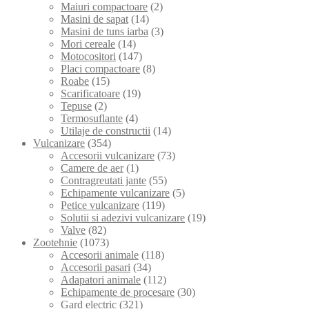
Maiuri compactoare
(2)
Masini de sapat
(14)
Masini de tuns iarba
(3)
Mori cereale
(14)
Motocositori
(147)
Placi compactoare
(8)
Roabe
(15)
Scarificatoare
(19)
Tepuse
(2)
Termosuflante
(4)
Utilaje de constructii
(14)
Vulcanizare
(354)
Accesorii vulcanizare
(73)
Camere de aer
(1)
Contragreutati jante
(55)
Echipamente vulcanizare
(5)
Petice vulcanizare
(119)
Solutii si adezivi vulcanizare
(19)
Valve
(82)
Zootehnie
(1073)
Accesorii animale
(118)
Accesorii pasari
(34)
Adapatori animale
(112)
Echipamente de procesare
(30)
Gard electric
(321)