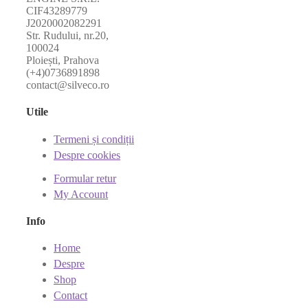
CIF43289779
J2020002082291
Str. Rudului, nr.20,
100024
Ploiești, Prahova
(+4)0736891898
contact@silveco.ro
Utile
Termeni și condiții
Despre cookies
Formular retur
My Account
Info
Home
Despre
Shop
Contact