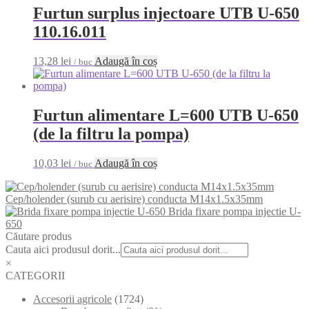
Furtun surplus injectoare UTB U-650
110.16.011
13,28
lei
Adaugă în coș
/ buc
Furtun alimentare L=600 UTB U-650
(de la filtru la pompa)
10,03
lei
Adaugă în coș
/ buc
Cep/holender (surub cu aerisire) conducta M14x1.5x35mm
Brida fixare pompa injectie U-
650
Căutare produs
Cauta aici produsul dorit...
×
CATEGORII
Accesorii agricole
(1724)