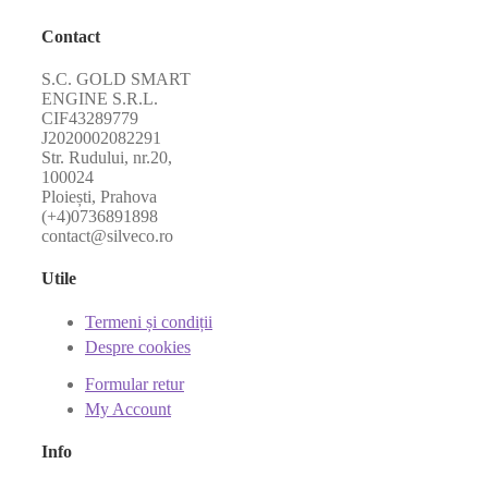
Contact
S.C. GOLD SMART
ENGINE S.R.L.
CIF43289779
J2020002082291
Str. Rudului, nr.20,
100024
Ploiești, Prahova
(+4)0736891898
contact@silveco.ro
Utile
Termeni și condiții
Despre cookies
Formular retur
My Account
Info