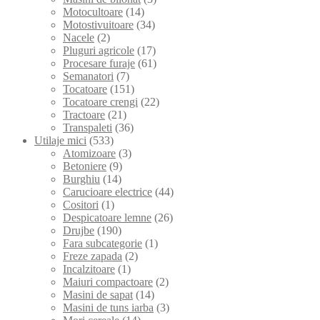
Motocultoare
(14)
Motostivuitoare
(34)
Nacele
(2)
Pluguri agricole
(17)
Procesare furaje
(61)
Semanatori
(7)
Tocatoare
(151)
Tocatoare crengi
(22)
Tractoare
(21)
Transpaleti
(36)
Utilaje mici
(533)
Atomizoare
(3)
Betoniere
(9)
Burghiu
(14)
Carucioare electrice
(44)
Cositori
(1)
Despicatoare lemne
(26)
Drujbe
(190)
Fara subcategorie
(1)
Freze zapada
(2)
Incalzitoare
(1)
Maiuri compactoare
(2)
Masini de sapat
(14)
Masini de tuns iarba
(3)