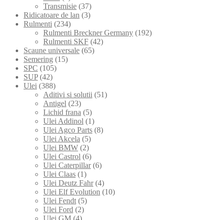
Transmisie
(37)
Ridicatoare de lan
(3)
Rulmenti
(234)
Rulmenti Breckner Germany
(192)
Rulmenti SKF
(42)
Scaune universale
(65)
Semering
(15)
SPC
(105)
SUP
(42)
Ulei
(388)
Aditivi si solutii
(51)
Antigel
(23)
Lichid frana
(5)
Ulei Addinol
(1)
Ulei Agco Parts
(8)
Ulei Akcela
(5)
Ulei BMW
(2)
Ulei Castrol
(6)
Ulei Caterpillar
(6)
Ulei Claas
(1)
Ulei Deutz Fahr
(4)
Ulei Elf Evolution
(10)
Ulei Fendt
(5)
Ulei Ford
(2)
Ulei GM
(4)