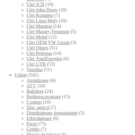
Ulei JCB
(19)
Ulei John Deere
(10)
Ulei Komatsu
(7)
Ulei Liqui Moly
(10)
Ulei Manitou
(14)
Ulei Massey Ferguson
(5)
Ulei Mobil
(12)
Ulei OEM VW Group
(3)
Ulei Olipes
(51)
Ulei Petronas
(14)
Ulei TotalEnergies
(6)
Ulei UTB
(53)
Vaselina
(51)
Utilaje
(541)
Atomizoare
(6)
ATV
(18)
Balotiere
(24)
Buldoexcavatoare
(15)
Cositori
(10)
Disc agricol
(7)
Distribuitoare ingrasaminte
(5)
Erbicidatoare
(6)
Freze
(75)
Greble
(7)
Masini de bilonat
(3)