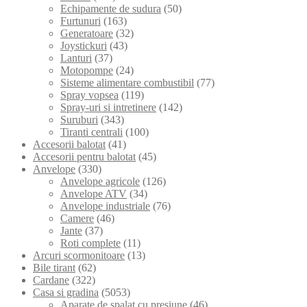
Echipamente de sudura
(50)
Furtunuri
(163)
Generatoare
(32)
Joystickuri
(43)
Lanturi
(37)
Motopompe
(24)
Sisteme alimentare combustibil
(77)
Spray vopsea
(119)
Spray-uri si intretinere
(142)
Suruburi
(343)
Tiranti centrali
(100)
Accesorii balotat
(41)
Accesorii pentru balotat
(45)
Anvelope
(330)
Anvelope agricole
(126)
Anvelope ATV
(34)
Anvelope industriale
(76)
Camere
(46)
Jante
(37)
Roti complete
(11)
Arcuri scormonitoare
(13)
Bile tirant
(62)
Cardane
(322)
Casa si gradina
(5053)
Aparate de spalat cu presiune
(46)