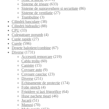
Sisteme de irigare
(633)
Sisteme de supraveghere si securitate
(86)
Sisteme de ventilatie
(27)
Trambuline
(3)
Cilindrii basculare
(38)
Cilindrii hidraulici
(88)
CPU
(33)
Culegatoare porumb
(4)
Cuple rapide
(27)
Curele
(596)
Degete balotiere/combine
(67)
Diverse
(1731)
Accesorii remorcare
(219)
Cablu troliu
(60)
Canistre
(15)
Covoare auto
(9)
Covoare cauciuc
(23)
Diverse
(251)
Echipamente de protectie
(174)
Folie stretch
(4)
Frigidere si lazi frigorifice
(64)
Huse pachete tigari
(46)
Jucarii
(51)
Manusi
(70)