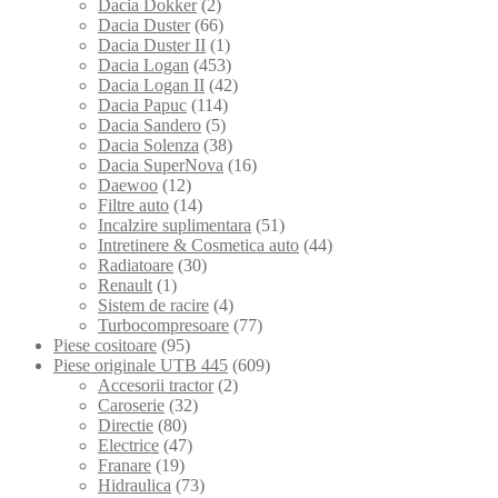
Dacia Dokker
(2)
Dacia Duster
(66)
Dacia Duster II
(1)
Dacia Logan
(453)
Dacia Logan II
(42)
Dacia Papuc
(114)
Dacia Sandero
(5)
Dacia Solenza
(38)
Dacia SuperNova
(16)
Daewoo
(12)
Filtre auto
(14)
Incalzire suplimentara
(51)
Intretinere & Cosmetica auto
(44)
Radiatoare
(30)
Renault
(1)
Sistem de racire
(4)
Turbocompresoare
(77)
Piese cositoare
(95)
Piese originale UTB 445
(609)
Accesorii tractor
(2)
Caroserie
(32)
Directie
(80)
Electrice
(47)
Franare
(19)
Hidraulica
(73)