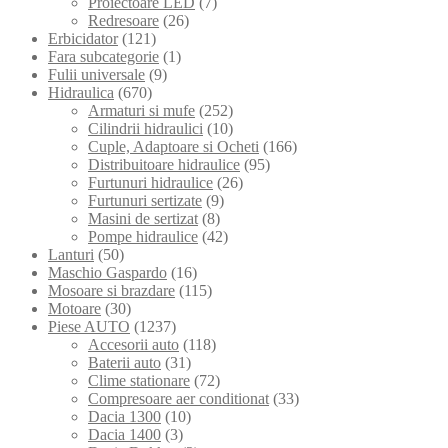
Proiectoare LED
(7)
Redresoare
(26)
Erbicidator
(121)
Fara subcategorie
(1)
Fulii universale
(9)
Hidraulica
(670)
Armaturi si mufe
(252)
Cilindrii hidraulici
(10)
Cuple, Adaptoare si Ocheti
(166)
Distribuitoare hidraulice
(95)
Furtunuri hidraulice
(26)
Furtunuri sertizate
(9)
Masini de sertizat
(8)
Pompe hidraulice
(42)
Lanturi
(50)
Maschio Gaspardo
(16)
Mosoare si brazdare
(115)
Motoare
(30)
Piese AUTO
(1237)
Accesorii auto
(118)
Baterii auto
(31)
Clime stationare
(72)
Compresoare aer conditionat
(33)
Dacia 1300
(10)
Dacia 1400
(3)