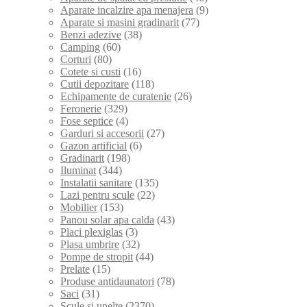
Aparate incalzire apa menajera
(9)
Aparate si masini gradinarit
(77)
Benzi adezive
(38)
Camping
(60)
Corturi
(80)
Cotete si custi
(16)
Cutii depozitare
(118)
Echipamente de curatenie
(26)
Feronerie
(329)
Fose septice
(4)
Garduri si accesorii
(27)
Gazon artificial
(6)
Gradinarit
(198)
Iluminat
(344)
Instalatii sanitare
(135)
Lazi pentru scule
(22)
Mobilier
(153)
Panou solar apa calda
(43)
Placi plexiglas
(3)
Plasa umbrire
(32)
Pompe de stropit
(44)
Prelate
(15)
Produse antidaunatori
(78)
Saci
(31)
Scule si unelte
(2370)