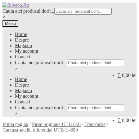
Sari
Sari
la
la
Cauta aici produsul dorit...
navigare
conținut
×
Meniu
Home
Despre
Magazin
My account
Contact
Cauta aici produsul dorit...
×
0,00 lei
Home
Despre
Magazin
My account
Contact
Cauta aici produsul dorit...
×
0,00 lei
Prima pagină
/
Piese originale UTB 650
/
Transmisie
/
Carcasa sateliti diferential UTB U-650