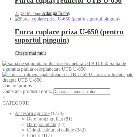
Furca cuplaj reductor UTB U-650
23,60
lei
Adaugă în coș
/ buc
Furca cuplare priza U-650 (pentru
suportul pinguin)
Citește mai mult
Saiba de
siguranta piulita osie/planetara UTB U-650
Carcasa rulment spate
dreapta UTB U-650
Căutare produs
Cauta aici produsul dorit...
×
CATEGORII
Accesorii agricole
(1724)
Bare bronz grafitat
(81)
Bare poliamida
(54)
Chingi, cabluri si coliere
(342)
Cricuri
(117)