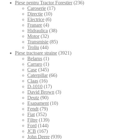
Piese pentru Tractor Forestier
(236)
Caroserie
(17)
Directie
(10)
Electrice
(6)
Franare
(4)
Hidraulica
(38)
Motor
(32)
Transmisie
(85)
Troliu
(44)
Piese tractoare straine
(3921)
Belarus
(1)
Carraro
(1)
Case
(345)
Caterpillar
(66)
Claas
(16)
D-1010
(17)
David Brown
(3)
Deutz
(90)
Esapament
(10)
Fendt
(79)
Fiat
(352)
Filtre
(139)
Ford
(144)
JCB
(167)
John Deere
(939)