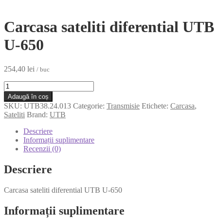
Carcasa sateliti diferential UTB
U-650
254,40
lei
/ buc
Cantitate
Carcasa
Adaugă în coș
sateliti
SKU:
UTB38.24.013
Categorie:
Transmisie
Etichete:
Carcasa
,
diferential
Sateliti
Brand:
UTB
UTB
U-
Descriere
650
Informații suplimentare
Recenzii (0)
Descriere
Carcasa sateliti diferential UTB U-650
Informații suplimentare