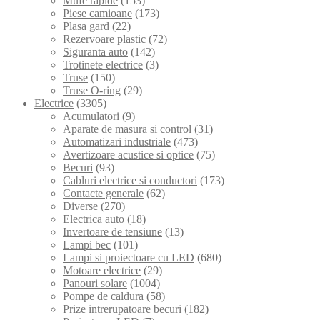
Mufe rapide
(153)
Piese camioane
(173)
Plasa gard
(22)
Rezervoare plastic
(72)
Siguranta auto
(142)
Trotinete electrice
(3)
Truse
(150)
Truse O-ring
(29)
Electrice
(3305)
Acumulatori
(9)
Aparate de masura si control
(31)
Automatizari industriale
(473)
Avertizoare acustice si optice
(75)
Becuri
(93)
Cabluri electrice si conductori
(173)
Contacte generale
(62)
Diverse
(270)
Electrica auto
(18)
Invertoare de tensiune
(13)
Lampi bec
(101)
Lampi si proiectoare cu LED
(680)
Motoare electrice
(29)
Panouri solare
(1004)
Pompe de caldura
(58)
Prize intrerupatoare becuri
(182)