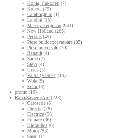
Konig Traktoren
(7)
Kubota
(79)
Lamborghini
(1)
Landini
(15)
Massey Ferguson
(941)
New Holland
(265)
Perkins
(49)
Piese buldoexcavatoare
(85)
Piese universale
(70)
Renault
(4)
Same
(7)
Steyr
(4)
Ursus
(3)
Valtra (Valmet)
(14)
Wola
(5)
Zetor
(3)
promo
(16)
Raba/Saviem/Aro
(223)
Caroserie
(6)
Directie
(28)
Electrice
(56)
Franare
(36)
Hidraulica
(6)
Motor
(53)
Sasiu
(1)