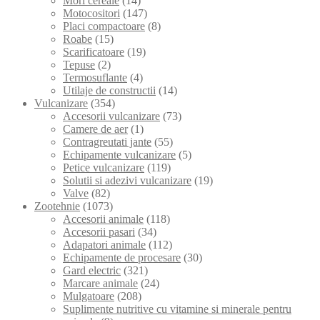
Mori cereale
(14)
Motocositori
(147)
Placi compactoare
(8)
Roabe
(15)
Scarificatoare
(19)
Tepuse
(2)
Termosuflante
(4)
Utilaje de constructii
(14)
Vulcanizare
(354)
Accesorii vulcanizare
(73)
Camere de aer
(1)
Contragreutati jante
(55)
Echipamente vulcanizare
(5)
Petice vulcanizare
(119)
Solutii si adezivi vulcanizare
(19)
Valve
(82)
Zootehnie
(1073)
Accesorii animale
(118)
Accesorii pasari
(34)
Adapatori animale
(112)
Echipamente de procesare
(30)
Gard electric
(321)
Marcare animale
(24)
Mulgatoare
(208)
Suplimente nutritive cu vitamine si minerale pentru