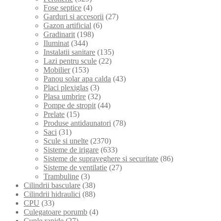
Fose septice
(4)
Garduri si accesorii
(27)
Gazon artificial
(6)
Gradinarit
(198)
Iluminat
(344)
Instalatii sanitare
(135)
Lazi pentru scule
(22)
Mobilier
(153)
Panou solar apa calda
(43)
Placi plexiglas
(3)
Plasa umbrire
(32)
Pompe de stropit
(44)
Prelate
(15)
Produse antidaunatori
(78)
Saci
(31)
Scule si unelte
(2370)
Sisteme de irigare
(633)
Sisteme de supraveghere si securitate
(86)
Sisteme de ventilatie
(27)
Trambuline
(3)
Cilindrii basculare
(38)
Cilindrii hidraulici
(88)
CPU
(33)
Culegatoare porumb
(4)
Cuple rapide
(27)