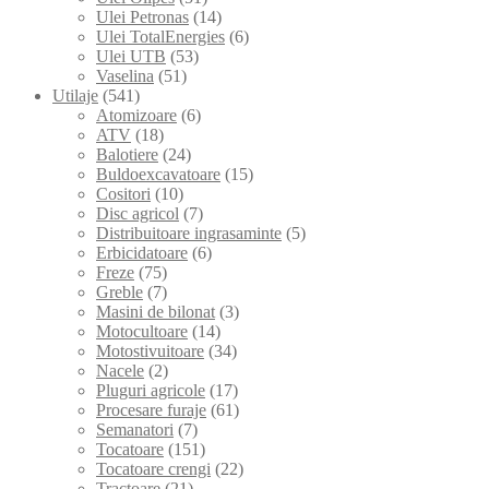
Ulei Petronas
(14)
Ulei TotalEnergies
(6)
Ulei UTB
(53)
Vaselina
(51)
Utilaje
(541)
Atomizoare
(6)
ATV
(18)
Balotiere
(24)
Buldoexcavatoare
(15)
Cositori
(10)
Disc agricol
(7)
Distribuitoare ingrasaminte
(5)
Erbicidatoare
(6)
Freze
(75)
Greble
(7)
Masini de bilonat
(3)
Motocultoare
(14)
Motostivuitoare
(34)
Nacele
(2)
Pluguri agricole
(17)
Procesare furaje
(61)
Semanatori
(7)
Tocatoare
(151)
Tocatoare crengi
(22)
Tractoare
(21)