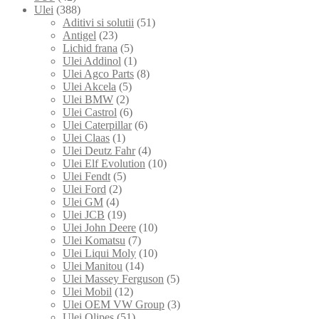
Ulei
(388)
Aditivi si solutii
(51)
Antigel
(23)
Lichid frana
(5)
Ulei Addinol
(1)
Ulei Agco Parts
(8)
Ulei Akcela
(5)
Ulei BMW
(2)
Ulei Castrol
(6)
Ulei Caterpillar
(6)
Ulei Claas
(1)
Ulei Deutz Fahr
(4)
Ulei Elf Evolution
(10)
Ulei Fendt
(5)
Ulei Ford
(2)
Ulei GM
(4)
Ulei JCB
(19)
Ulei John Deere
(10)
Ulei Komatsu
(7)
Ulei Liqui Moly
(10)
Ulei Manitou
(14)
Ulei Massey Ferguson
(5)
Ulei Mobil
(12)
Ulei OEM VW Group
(3)
Ulei Olipes
(51)