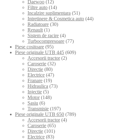
Daewoo
(12)
Filtre auto
(14)
Incalzire suplimentara
(51)
Intretinere & Cosmetica auto
(44)
Radiatoare
(30)
Renault
(1)
Sistem de racire
(4)
Turbocompresoare
(77)
Piese cositoare
(95)
Piese originale UTB 445
(609)
Accesorii tractor
(2)
Caroserie
(32)
Directie
(80)
Electrice
(47)
Franare
(19)
Hidraulica
(73)
Injectie
(5)
Motor
(148)
Sasiu
(6)
Transmisie
(197)
Piese originale UTB 650
(789)
Accesorii tractor
(4)
Caroserie
(65)
Directie
(101)
Electrice
(83)