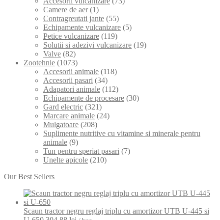
Accesorii vulcanizare
(73)
Camere de aer
(1)
Contragreutati jante
(55)
Echipamente vulcanizare
(5)
Petice vulcanizare
(119)
Solutii si adezivi vulcanizare
(19)
Valve
(82)
Zootehnie
(1073)
Accesorii animale
(118)
Accesorii pasari
(34)
Adapatori animale
(112)
Echipamente de procesare
(30)
Gard electric
(321)
Marcare animale
(24)
Mulgatoare
(208)
Suplimente nutritive cu vitamine si minerale pentru
animale
(9)
Tun pentru speriat pasari
(7)
Unelte apicole
(210)
Our Best Sellers
Scaun tractor negru reglaj triplu cu amortizor UTB U-445 si
U-650
304,88
lei