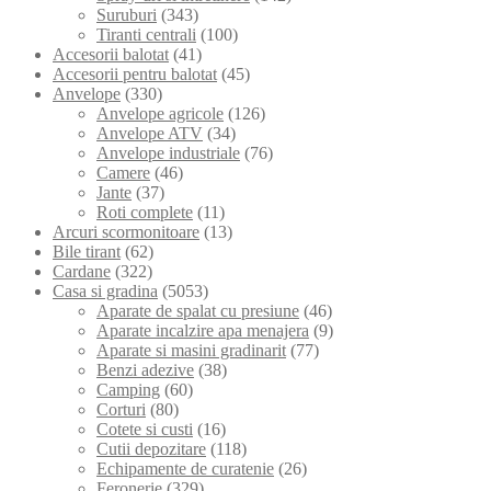
Suruburi
(343)
Tiranti centrali
(100)
Accesorii balotat
(41)
Accesorii pentru balotat
(45)
Anvelope
(330)
Anvelope agricole
(126)
Anvelope ATV
(34)
Anvelope industriale
(76)
Camere
(46)
Jante
(37)
Roti complete
(11)
Arcuri scormonitoare
(13)
Bile tirant
(62)
Cardane
(322)
Casa si gradina
(5053)
Aparate de spalat cu presiune
(46)
Aparate incalzire apa menajera
(9)
Aparate si masini gradinarit
(77)
Benzi adezive
(38)
Camping
(60)
Corturi
(80)
Cotete si custi
(16)
Cutii depozitare
(118)
Echipamente de curatenie
(26)
Feronerie
(329)