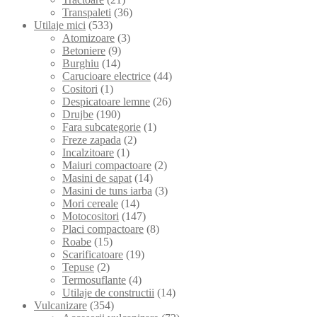
Transpaleti
(36)
Utilaje mici
(533)
Atomizoare
(3)
Betoniere
(9)
Burghiu
(14)
Carucioare electrice
(44)
Cositori
(1)
Despicatoare lemne
(26)
Drujbe
(190)
Fara subcategorie
(1)
Freze zapada
(2)
Incalzitoare
(1)
Maiuri compactoare
(2)
Masini de sapat
(14)
Masini de tuns iarba
(3)
Mori cereale
(14)
Motocositori
(147)
Placi compactoare
(8)
Roabe
(15)
Scarificatoare
(19)
Tepuse
(2)
Termosuflante
(4)
Utilaje de constructii
(14)
Vulcanizare
(354)