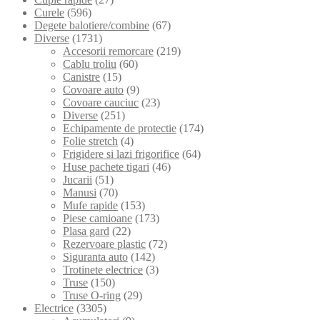
Curele
(596)
Degete balotiere/combine
(67)
Diverse
(1731)
Accesorii remorcare
(219)
Cablu troliu
(60)
Canistre
(15)
Covoare auto
(9)
Covoare cauciuc
(23)
Diverse
(251)
Echipamente de protectie
(174)
Folie stretch
(4)
Frigidere si lazi frigorifice
(64)
Huse pachete tigari
(46)
Jucarii
(51)
Manusi
(70)
Mufe rapide
(153)
Piese camioane
(173)
Plasa gard
(22)
Rezervoare plastic
(72)
Siguranta auto
(142)
Trotinete electrice
(3)
Truse
(150)
Truse O-ring
(29)
Electrice
(3305)