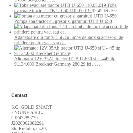
/ buc
Toba
evacuare tractor UTB U-650 110.05.019
92,45
lei
/ buc
Pompa apa tractor cu gresor si garnituri UTB U-650
Adapatoare din fonta 1.5L cu limba de inox si accesorii de
prindere pentru vaci sau cai
Alternator 12V 35Ah tractor UTB U-650 si U-445 tip
91134.000 Breckner Germany
280,29
lei
/ buc
Contact
S.C. GOLD SMART
ENGINE S.R.L.
CIF43289779
J2020002082291
Str. Rudului, nr.20,