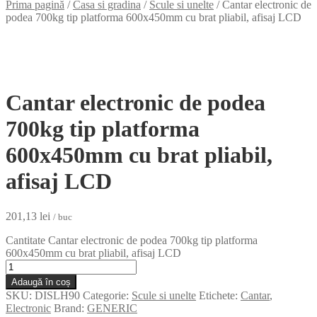
Prima pagină
/
Casa si gradina
/
Scule si unelte
/
Cantar electronic de
podea 700kg tip platforma 600x450mm cu brat pliabil, afisaj LCD
Cantar electronic de podea
700kg tip platforma
600x450mm cu brat pliabil,
afisaj LCD
201,13
lei
/ buc
Cantitate Cantar electronic de podea 700kg tip platforma
600x450mm cu brat pliabil, afisaj LCD
Adaugă în coș
SKU:
DISLH90
Categorie:
Scule si unelte
Etichete:
Cantar
,
Electronic
Brand:
GENERIC