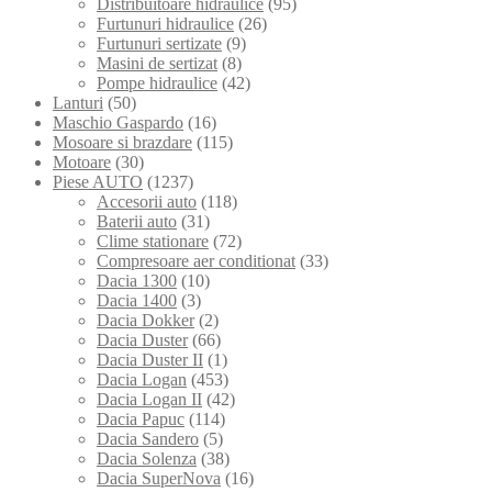
Distribuitoare hidraulice
(95)
Furtunuri hidraulice
(26)
Furtunuri sertizate
(9)
Masini de sertizat
(8)
Pompe hidraulice
(42)
Lanturi
(50)
Maschio Gaspardo
(16)
Mosoare si brazdare
(115)
Motoare
(30)
Piese AUTO
(1237)
Accesorii auto
(118)
Baterii auto
(31)
Clime stationare
(72)
Compresoare aer conditionat
(33)
Dacia 1300
(10)
Dacia 1400
(3)
Dacia Dokker
(2)
Dacia Duster
(66)
Dacia Duster II
(1)
Dacia Logan
(453)
Dacia Logan II
(42)
Dacia Papuc
(114)
Dacia Sandero
(5)
Dacia Solenza
(38)
Dacia SuperNova
(16)