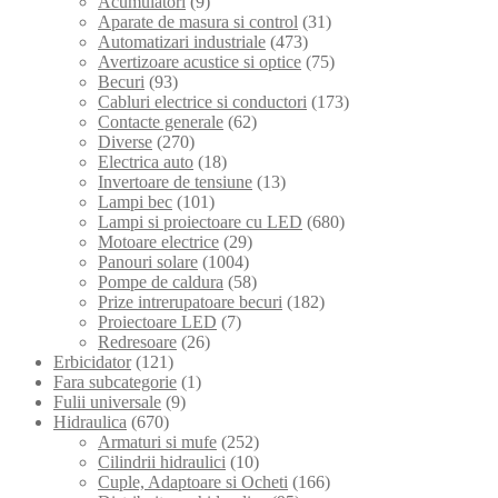
Acumulatori
(9)
Aparate de masura si control
(31)
Automatizari industriale
(473)
Avertizoare acustice si optice
(75)
Becuri
(93)
Cabluri electrice si conductori
(173)
Contacte generale
(62)
Diverse
(270)
Electrica auto
(18)
Invertoare de tensiune
(13)
Lampi bec
(101)
Lampi si proiectoare cu LED
(680)
Motoare electrice
(29)
Panouri solare
(1004)
Pompe de caldura
(58)
Prize intrerupatoare becuri
(182)
Proiectoare LED
(7)
Redresoare
(26)
Erbicidator
(121)
Fara subcategorie
(1)
Fulii universale
(9)
Hidraulica
(670)
Armaturi si mufe
(252)
Cilindrii hidraulici
(10)
Cuple, Adaptoare si Ocheti
(166)