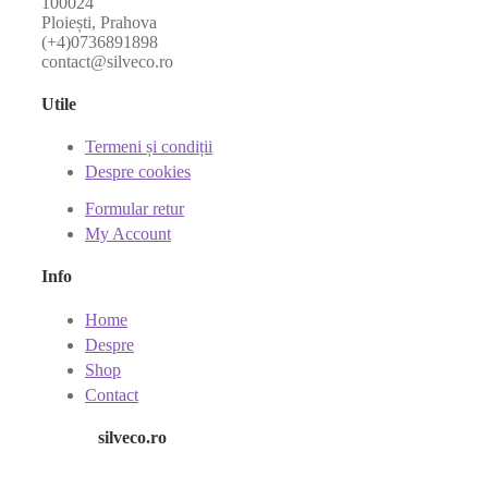
100024
Ploiești, Prahova
(+4)0736891898
contact@silveco.ro
Utile
Termeni și condiții
Despre cookies
Formular retur
My Account
Info
Home
Despre
Shop
Contact
silveco.ro