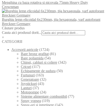
Menghina cu baza rotativa si nicovala 75mm Heavy Duty
Crownman
Burghiu lemn elicoidal 6x230mm, tija hexagonala, varf autoforant
Breckner Germany
Căutare produs
Cauta aici produsul dorit...
×
CATEGORII
Accesorii agricole
(1724)
Bare bronz grafitat
(81)
Bare poliamida
(54)
Chingi, cabluri si coliere
(342)
Cricuri
(117)
Echipamente de sudura
(50)
Furtunuri
(163)
Generatoare
(32)
Joystickuri
(43)
Lanturi
(37)
Motopompe
(24)
Sisteme alimentare combustibil
(77)
Spray vopsea
(119)
Spray-uri si intretinere
(142)