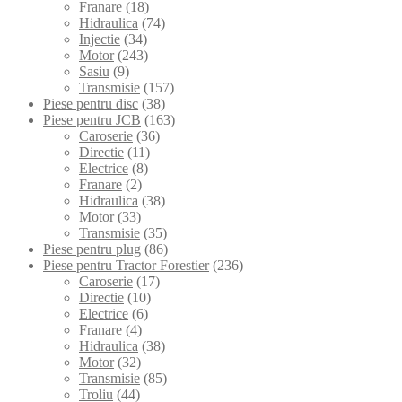
Franare
(18)
Hidraulica
(74)
Injectie
(34)
Motor
(243)
Sasiu
(9)
Transmisie
(157)
Piese pentru disc
(38)
Piese pentru JCB
(163)
Caroserie
(36)
Directie
(11)
Electrice
(8)
Franare
(2)
Hidraulica
(38)
Motor
(33)
Transmisie
(35)
Piese pentru plug
(86)
Piese pentru Tractor Forestier
(236)
Caroserie
(17)
Directie
(10)
Electrice
(6)
Franare
(4)
Hidraulica
(38)
Motor
(32)
Transmisie
(85)
Troliu
(44)