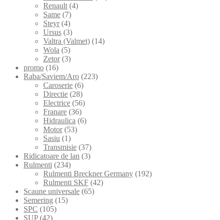
Renault
(4)
Same
(7)
Steyr
(4)
Ursus
(3)
Valtra (Valmet)
(14)
Wola
(5)
Zetor
(3)
promo
(16)
Raba/Saviem/Aro
(223)
Caroserie
(6)
Directie
(28)
Electrice
(56)
Franare
(36)
Hidraulica
(6)
Motor
(53)
Sasiu
(1)
Transmisie
(37)
Ridicatoare de lan
(3)
Rulmenti
(234)
Rulmenti Breckner Germany
(192)
Rulmenti SKF
(42)
Scaune universale
(65)
Semering
(15)
SPC
(105)
SUP
(42)