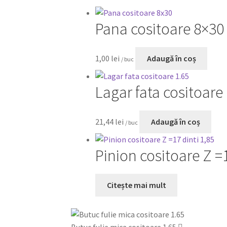
Pana cositoare 8×30
1,00
lei
Adaugă în coș
/ buc
Lagar fata cositoare
21,44
lei
Adaugă în coș
/ buc
Pinion cositoare Z =1
Citește mai mult
Butuc fulie mica cositoare 1.65