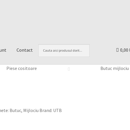
unt
Contact
0,00 
Piese cositoare
Butuc mijlociu 
hete:
Butuc
,
Mijlociu
Brand:
UTB