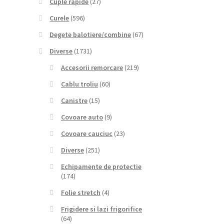
Cuple rapide
(27)
Curele
(596)
Degete balotiere/combine
(67)
Diverse
(1731)
Accesorii remorcare
(219)
Cablu troliu
(60)
Canistre
(15)
Covoare auto
(9)
Covoare cauciuc
(23)
Diverse
(251)
Echipamente de protectie
(174)
Folie stretch
(4)
Frigidere si lazi frigorifice
(64)