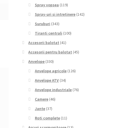
Spray vopsea
(119)
Spray-uri si intretinere
(142)
Suruburi
(343)
Tiranti centrali
(100)
Accesorii balotat
(41)
Accesorii pentru balotat
(45)
Anvelope
(330)
Anvelope agricole
(126)
Anvelope ATV
(34)
Anvelope industriale
(76)
Camere
(46)
Jante
(37)
Roti complete
(11)
Arcuri scormonitoare
(13)