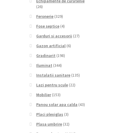
Echipamente de curatenie
(26)
Feronerie
(329)
Fose septice
(4)
Garduri si accesorii
(27)
Gazon artificial
(6)
Gradinarit
(198)
Iluminat
(344)
Instalatii sanitare
(135)
Lazi pentru scule
(22)
Mobilier
(153)
Panou solar apa calda
(43)
Placi plexiglas
(3)
Plasa umbrire
(32)