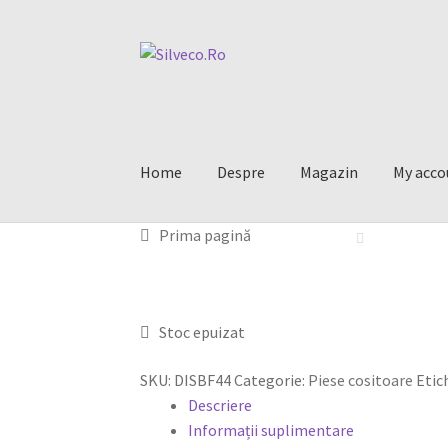
Home
Despre
Magazin
My acco
Prima pagină
Stoc epuizat
SKU:
DISBF44
Categorie:
Piese cositoare
Etic
Descriere
Informații suplimentare