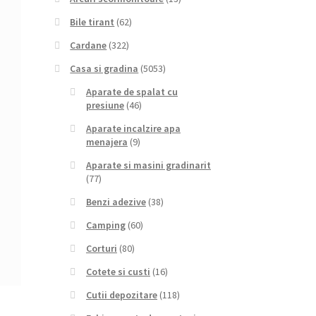
Bile tirant
(62)
Cardane
(322)
Casa si gradina
(5053)
Aparate de spalat cu
presiune
(46)
Aparate incalzire apa
menajera
(9)
Aparate si masini gradinarit
(77)
Benzi adezive
(38)
Camping
(60)
Corturi
(80)
Cotete si custi
(16)
Cutii depozitare
(118)