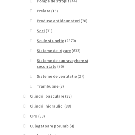
Pompe de stropit
(44)
Prelate
(15)
Produse antidaunatori
(78)
Saci
(31)
Scule si unelte
(2370)
Sisteme de irigare
(633)
Sisteme de supraveghere si
securitate
(86)
Sisteme de ventilatie
(27)
Trambuline
(3)
Cilindrii basculare
(38)
Cilindrii hidraulici
(88)
CPU
(33)
Culegatoare porumb
(4)