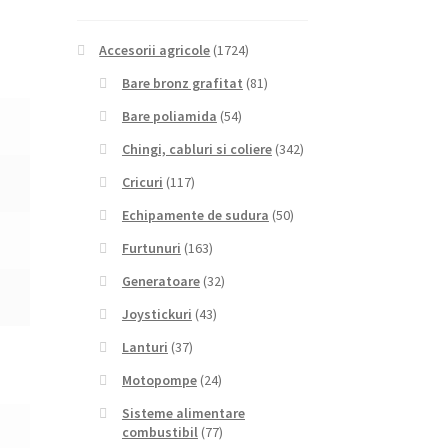
Accesorii agricole
(1724)
Bare bronz grafitat
(81)
Bare poliamida
(54)
Chingi, cabluri si coliere
(342)
Cricuri
(117)
Echipamente de sudura
(50)
Furtunuri
(163)
Generatoare
(32)
Joystickuri
(43)
Lanturi
(37)
Motopompe
(24)
Sisteme alimentare
combustibil
(77)