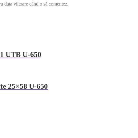
ru data viitoare când o să comentez.
01 UTB U-650
nte 25×58 U-650