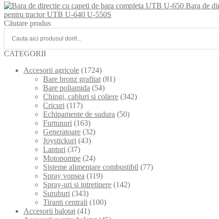
Bara de di
pentru tractor UTB U-640 U-550S
Căutare produs
CATEGORII
Accesorii agricole
(1724)
Bare bronz grafitat
(81)
Bare poliamida
(54)
Chingi, cabluri si coliere
(342)
Cricuri
(117)
Echipamente de sudura
(50)
Furtunuri
(163)
Generatoare
(32)
Joystickuri
(43)
Lanturi
(37)
Motopompe
(24)
Sisteme alimentare combustibil
(77)
Spray vopsea
(119)
Spray-uri si intretinere
(142)
Suruburi
(343)
Tiranti centrali
(100)
Accesorii balotat
(41)