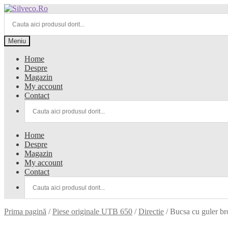
Meniu
Home
Despre
Magazin
My account
Contact
Home
Despre
Magazin
My account
Contact
Prima pagină
/
Piese originale UTB 650
/
Directie
/
Bucsa cu guler b