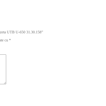
u fuzeta UTB U-650 31.30.158”
ate cu
*