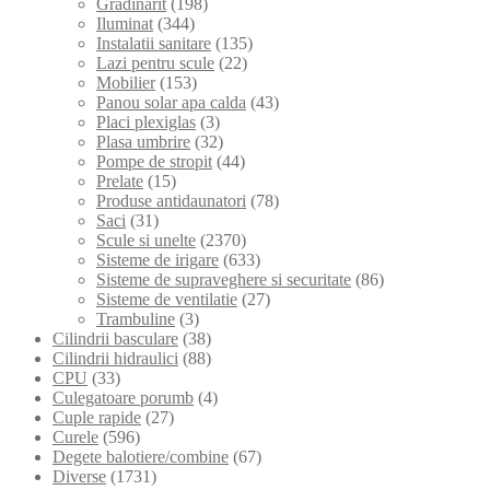
Gradinarit
(198)
Iluminat
(344)
Instalatii sanitare
(135)
Lazi pentru scule
(22)
Mobilier
(153)
Panou solar apa calda
(43)
Placi plexiglas
(3)
Plasa umbrire
(32)
Pompe de stropit
(44)
Prelate
(15)
Produse antidaunatori
(78)
Saci
(31)
Scule si unelte
(2370)
Sisteme de irigare
(633)
Sisteme de supraveghere si securitate
(86)
Sisteme de ventilatie
(27)
Trambuline
(3)
Cilindrii basculare
(38)
Cilindrii hidraulici
(88)
CPU
(33)
Culegatoare porumb
(4)
Cuple rapide
(27)
Curele
(596)
Degete balotiere/combine
(67)
Diverse
(1731)