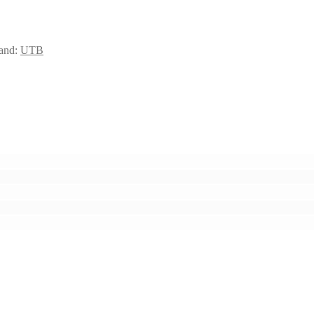
and:
UTB