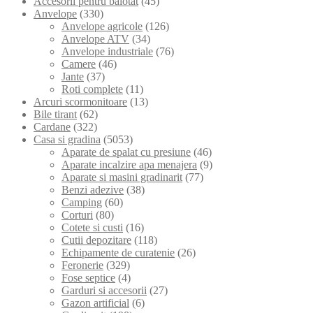
Accesorii pentru balotat
(45)
Anvelope
(330)
Anvelope agricole
(126)
Anvelope ATV
(34)
Anvelope industriale
(76)
Camere
(46)
Jante
(37)
Roti complete
(11)
Arcuri scormonitoare
(13)
Bile tirant
(62)
Cardane
(322)
Casa si gradina
(5053)
Aparate de spalat cu presiune
(46)
Aparate incalzire apa menajera
(9)
Aparate si masini gradinarit
(77)
Benzi adezive
(38)
Camping
(60)
Corturi
(80)
Cotete si custi
(16)
Cutii depozitare
(118)
Echipamente de curatenie
(26)
Feronerie
(329)
Fose septice
(4)
Garduri si accesorii
(27)
Gazon artificial
(6)