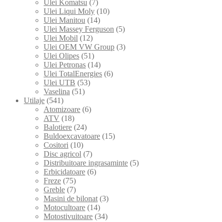
Ulei Komatsu
(7)
Ulei Liqui Moly
(10)
Ulei Manitou
(14)
Ulei Massey Ferguson
(5)
Ulei Mobil
(12)
Ulei OEM VW Group
(3)
Ulei Olipes
(51)
Ulei Petronas
(14)
Ulei TotalEnergies
(6)
Ulei UTB
(53)
Vaselina
(51)
Utilaje
(541)
Atomizoare
(6)
ATV
(18)
Balotiere
(24)
Buldoexcavatoare
(15)
Cositori
(10)
Disc agricol
(7)
Distribuitoare ingrasaminte
(5)
Erbicidatoare
(6)
Freze
(75)
Greble
(7)
Masini de bilonat
(3)
Motocultoare
(14)
Motostivuitoare
(34)