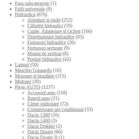
Fara subcategorie
(1)
Fulii universale
(9)
Hidraulica
(670)
Armaturi si mufe
(252)
Cilindrii hidraulici
(10)
Cuple, Adaptoare si Ocheti
(166)
Distribuitoare hidraulice
(95)
Furtunuri hidraulice
(26)
Furtunuri sertizate
(9)
Masini de sertizat
(8)
Pompe hidraulice
(42)
Lanturi
(50)
Maschio Gaspardo
(16)
Mosoare si brazdare
(115)
Motoare
(30)
Piese AUTO
(1237)
Accesorii auto
(118)
Baterii auto
(31)
Clime stationare
(72)
Compresoare aer conditionat
(33)
Dacia 1300
(10)
Dacia 1400
(3)
Dacia Dokker
(2)
Dacia Duster
(66)
Dacia Duster II
(1)