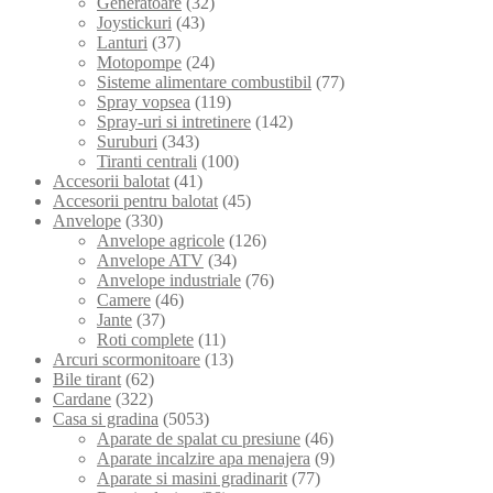
Generatoare
(32)
Joystickuri
(43)
Lanturi
(37)
Motopompe
(24)
Sisteme alimentare combustibil
(77)
Spray vopsea
(119)
Spray-uri si intretinere
(142)
Suruburi
(343)
Tiranti centrali
(100)
Accesorii balotat
(41)
Accesorii pentru balotat
(45)
Anvelope
(330)
Anvelope agricole
(126)
Anvelope ATV
(34)
Anvelope industriale
(76)
Camere
(46)
Jante
(37)
Roti complete
(11)
Arcuri scormonitoare
(13)
Bile tirant
(62)
Cardane
(322)
Casa si gradina
(5053)
Aparate de spalat cu presiune
(46)
Aparate incalzire apa menajera
(9)
Aparate si masini gradinarit
(77)