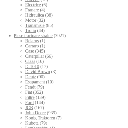
Electrice
(6)
Franare
(4)
Hidraulica
(38)
Motor
(32)
Transmisie
(85)
Troliu
(44)
Piese tractoare straine
(3921)
Belarus
(1)
Carraro
(1)
Case
(345)
Caterpillar
(66)
Claas
(16)
D-1010
(17)
David Brown
(3)
Deutz
(90)
Esapament
(10)
Fendt
(79)
Fiat
(352)
Filtre
(139)
Ford
(144)
JCB
(167)
John Deere
(939)
Konig Traktoren
(7)
Kubota
(79)