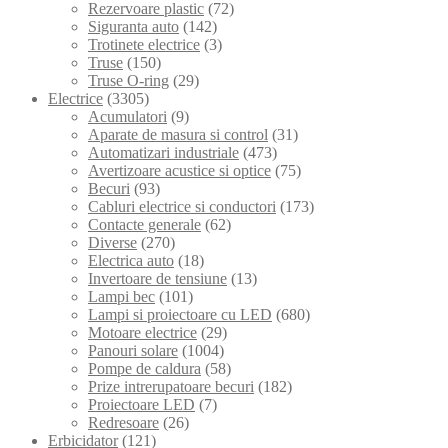
Rezervoare plastic
(72)
Siguranta auto
(142)
Trotinete electrice
(3)
Truse
(150)
Truse O-ring
(29)
Electrice
(3305)
Acumulatori
(9)
Aparate de masura si control
(31)
Automatizari industriale
(473)
Avertizoare acustice si optice
(75)
Becuri
(93)
Cabluri electrice si conductori
(173)
Contacte generale
(62)
Diverse
(270)
Electrica auto
(18)
Invertoare de tensiune
(13)
Lampi bec
(101)
Lampi si proiectoare cu LED
(680)
Motoare electrice
(29)
Panouri solare
(1004)
Pompe de caldura
(58)
Prize intrerupatoare becuri
(182)
Proiectoare LED
(7)
Redresoare
(26)
Erbicidator
(121)