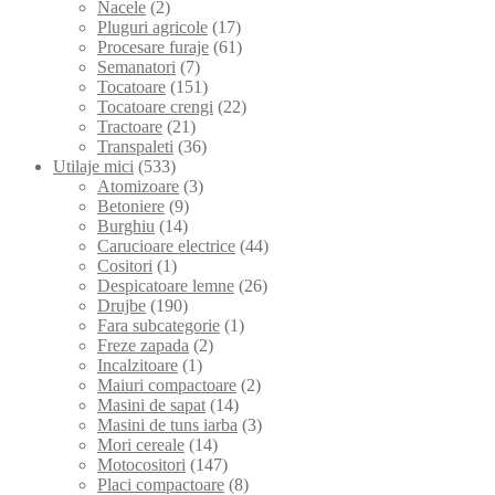
Nacele
(2)
Pluguri agricole
(17)
Procesare furaje
(61)
Semanatori
(7)
Tocatoare
(151)
Tocatoare crengi
(22)
Tractoare
(21)
Transpaleti
(36)
Utilaje mici
(533)
Atomizoare
(3)
Betoniere
(9)
Burghiu
(14)
Carucioare electrice
(44)
Cositori
(1)
Despicatoare lemne
(26)
Drujbe
(190)
Fara subcategorie
(1)
Freze zapada
(2)
Incalzitoare
(1)
Maiuri compactoare
(2)
Masini de sapat
(14)
Masini de tuns iarba
(3)
Mori cereale
(14)
Motocositori
(147)
Placi compactoare
(8)