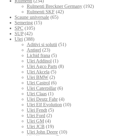
Rulmenti
(234)
Rulmenti Breckner Germany
(192)
Rulmenti SKF
(42)
Scaune universale
(65)
Semering
(15)
SPC
(105)
SUP
(42)
Ulei
(388)
Aditivi si solutii
(51)
Antigel
(23)
Lichid frana
(5)
Ulei Addinol
(1)
Ulei Agco Parts
(8)
Ulei Akcela
(5)
Ulei BMW
(2)
Ulei Castrol
(6)
Ulei Caterpillar
(6)
Ulei Claas
(1)
Ulei Deutz Fahr
(4)
Ulei Elf Evolution
(10)
Ulei Fendt
(5)
Ulei Ford
(2)
Ulei GM
(4)
Ulei JCB
(19)
Ulei John Deere
(10)