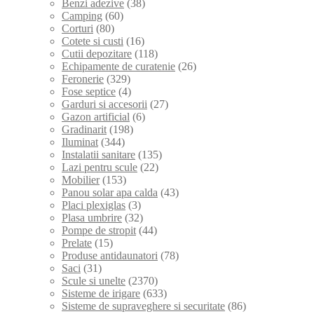
Benzi adezive
(38)
Camping
(60)
Corturi
(80)
Cotete si custi
(16)
Cutii depozitare
(118)
Echipamente de curatenie
(26)
Feronerie
(329)
Fose septice
(4)
Garduri si accesorii
(27)
Gazon artificial
(6)
Gradinarit
(198)
Iluminat
(344)
Instalatii sanitare
(135)
Lazi pentru scule
(22)
Mobilier
(153)
Panou solar apa calda
(43)
Placi plexiglas
(3)
Plasa umbrire
(32)
Pompe de stropit
(44)
Prelate
(15)
Produse antidaunatori
(78)
Saci
(31)
Scule si unelte
(2370)
Sisteme de irigare
(633)
Sisteme de supraveghere si securitate
(86)