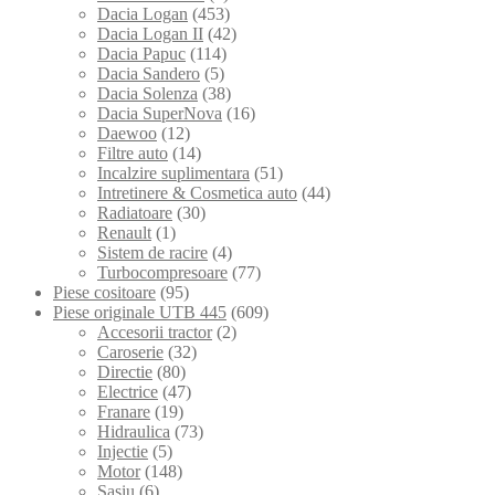
Dacia Logan
(453)
Dacia Logan II
(42)
Dacia Papuc
(114)
Dacia Sandero
(5)
Dacia Solenza
(38)
Dacia SuperNova
(16)
Daewoo
(12)
Filtre auto
(14)
Incalzire suplimentara
(51)
Intretinere & Cosmetica auto
(44)
Radiatoare
(30)
Renault
(1)
Sistem de racire
(4)
Turbocompresoare
(77)
Piese cositoare
(95)
Piese originale UTB 445
(609)
Accesorii tractor
(2)
Caroserie
(32)
Directie
(80)
Electrice
(47)
Franare
(19)
Hidraulica
(73)
Injectie
(5)
Motor
(148)
Sasiu
(6)