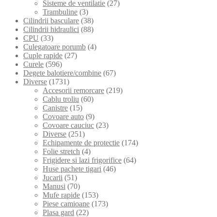
Sisteme de ventilatie
(27)
Trambuline
(3)
Cilindrii basculare
(38)
Cilindrii hidraulici
(88)
CPU
(33)
Culegatoare porumb
(4)
Cuple rapide
(27)
Curele
(596)
Degete balotiere/combine
(67)
Diverse
(1731)
Accesorii remorcare
(219)
Cablu troliu
(60)
Canistre
(15)
Covoare auto
(9)
Covoare cauciuc
(23)
Diverse
(251)
Echipamente de protectie
(174)
Folie stretch
(4)
Frigidere si lazi frigorifice
(64)
Huse pachete tigari
(46)
Jucarii
(51)
Manusi
(70)
Mufe rapide
(153)
Piese camioane
(173)
Plasa gard
(22)