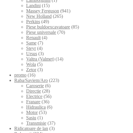
Lamborghini
(1)
Landini
(15)
Massey Ferguson
(941)
New Holland
(265)
Perkins
(49)
Piese buldoexcavatoare
(85)
Piese universale
(70)
Renault
(4)
Same
(7)
Steyr
(4)
Ursus
(3)
Valtra (Valmet)
(14)
Wola
(5)
Zetor
(3)
promo
(16)
Raba/Saviem/Aro
(223)
Caroserie
(6)
Directie
(28)
Electrice
(56)
Franare
(36)
Hidraulica
(6)
Motor
(53)
Sasiu
(1)
Transmisie
(37)
Ridicatoare de lan
(3)