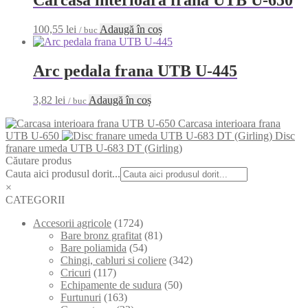
100,55
lei
Adaugă în coș
/ buc
Arc pedala frana UTB U-445
3,82
lei
Adaugă în coș
/ buc
Carcasa interioara frana
UTB U-650
Disc
franare umeda UTB U-683 DT (Girling)
Căutare produs
Cauta aici produsul dorit...
×
CATEGORII
Accesorii agricole
(1724)
Bare bronz grafitat
(81)
Bare poliamida
(54)
Chingi, cabluri si coliere
(342)
Cricuri
(117)
Echipamente de sudura
(50)
Furtunuri
(163)