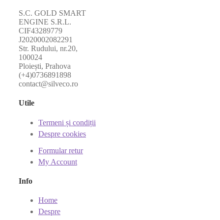
S.C. GOLD SMART
ENGINE S.R.L.
CIF43289779
J2020002082291
Str. Rudului, nr.20,
100024
Ploiești, Prahova
(+4)0736891898
contact@silveco.ro
Utile
Termeni și condiții
Despre cookies
Formular retur
My Account
Info
Home
Despre