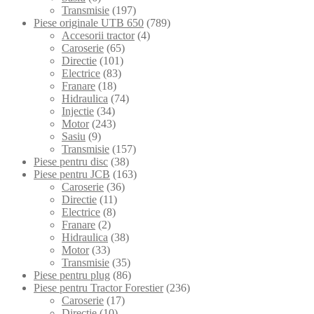
Transmisie
(197)
Piese originale UTB 650
(789)
Accesorii tractor
(4)
Caroserie
(65)
Directie
(101)
Electrice
(83)
Franare
(18)
Hidraulica
(74)
Injectie
(34)
Motor
(243)
Sasiu
(9)
Transmisie
(157)
Piese pentru disc
(38)
Piese pentru JCB
(163)
Caroserie
(36)
Directie
(11)
Electrice
(8)
Franare
(2)
Hidraulica
(38)
Motor
(33)
Transmisie
(35)
Piese pentru plug
(86)
Piese pentru Tractor Forestier
(236)
Caroserie
(17)
Directie
(10)