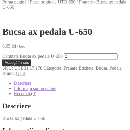
Prima pagină
/
Piese originale UTB 650
/
Franare
/
Bucsa ax pedala
U-650
Bucsa ax pedala U-650
8,65
lei
/ buc
Cantitate Bucsa ax pedala U-650
Adaugă în coș
SKU:
UTB31.17.178
Categorie:
Franare
Etichete:
Bucsa
,
Pedala
Brand:
UTB
Descriere
Informații suplimentare
Recenzii (0)
Descriere
Bucsa ax pedala U-650