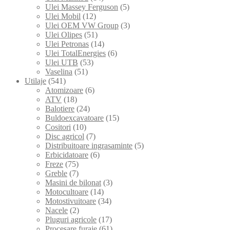
Ulei Massey Ferguson
(5)
Ulei Mobil
(12)
Ulei OEM VW Group
(3)
Ulei Olipes
(51)
Ulei Petronas
(14)
Ulei TotalEnergies
(6)
Ulei UTB
(53)
Vaselina
(51)
Utilaje
(541)
Atomizoare
(6)
ATV
(18)
Balotiere
(24)
Buldoexcavatoare
(15)
Cositori
(10)
Disc agricol
(7)
Distribuitoare ingrasaminte
(5)
Erbicidatoare
(6)
Freze
(75)
Greble
(7)
Masini de bilonat
(3)
Motocultoare
(14)
Motostivuitoare
(34)
Nacele
(2)
Pluguri agricole
(17)
Procesare furaje
(61)