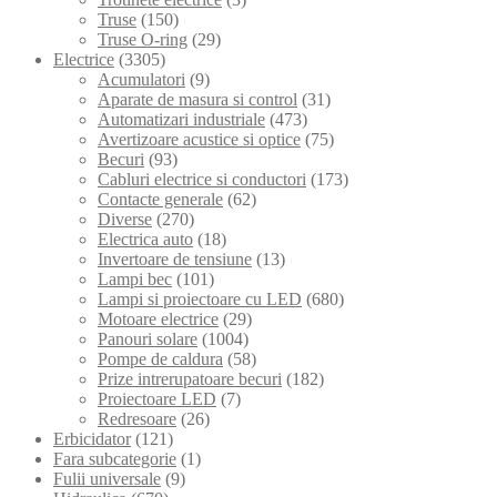
Truse
(150)
Truse O-ring
(29)
Electrice
(3305)
Acumulatori
(9)
Aparate de masura si control
(31)
Automatizari industriale
(473)
Avertizoare acustice si optice
(75)
Becuri
(93)
Cabluri electrice si conductori
(173)
Contacte generale
(62)
Diverse
(270)
Electrica auto
(18)
Invertoare de tensiune
(13)
Lampi bec
(101)
Lampi si proiectoare cu LED
(680)
Motoare electrice
(29)
Panouri solare
(1004)
Pompe de caldura
(58)
Prize intrerupatoare becuri
(182)
Proiectoare LED
(7)
Redresoare
(26)
Erbicidator
(121)
Fara subcategorie
(1)
Fulii universale
(9)