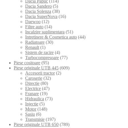
Dacia Papuc
(114)
Dacia Sandero
(5)
Dacia Solenza
(38)
Dacia SuperNova
(16)
Daewoo
(12)
Filtre auto
(14)
Incalzire suplimentara
(51)
Intretinere & Cosmetica auto
(44)
Radiatoare
(30)
Renault
(1)
Sistem de racire
(4)
Turbocompresoare
(77)
Piese cositoare
(95)
Piese originale UTB 445
(609)
Accesorii tractor
(2)
Caroserie
(32)
Directie
(80)
Electrice
(47)
Franare
(19)
Hidraulica
(73)
Injectie
(5)
Motor
(148)
Sasiu
(6)
Transmisie
(197)
Piese originale UTB 650
(789)