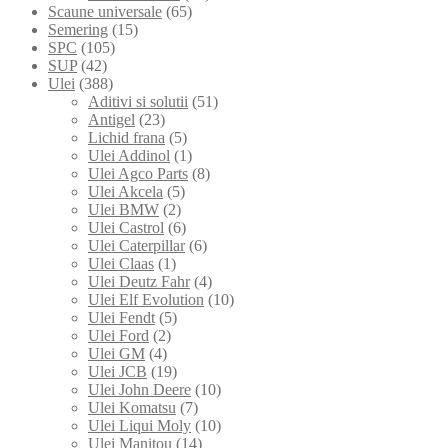
Scaune universale
(65)
Semering
(15)
SPC
(105)
SUP
(42)
Ulei
(388)
Aditivi si solutii
(51)
Antigel
(23)
Lichid frana
(5)
Ulei Addinol
(1)
Ulei Agco Parts
(8)
Ulei Akcela
(5)
Ulei BMW
(2)
Ulei Castrol
(6)
Ulei Caterpillar
(6)
Ulei Claas
(1)
Ulei Deutz Fahr
(4)
Ulei Elf Evolution
(10)
Ulei Fendt
(5)
Ulei Ford
(2)
Ulei GM
(4)
Ulei JCB
(19)
Ulei John Deere
(10)
Ulei Komatsu
(7)
Ulei Liqui Moly
(10)
Ulei Manitou
(14)