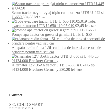
Scaun tractor negru reglaj triplu cu amortizor UTB U-445 si
U-650
304,88
lei
/ buc
Toba
evacuare tractor UTB U-650 110.05.019
92,45
lei
/ buc
Pompa apa tractor cu gresor si garnituri UTB U-650
Adapatoare din fonta 1.5L cu limba de inox si accesorii de
prindere pentru vaci sau cai
Alternator 12V 35Ah tractor UTB U-650 si U-445 tip
91134.000 Breckner Germany
280,29
lei
/ buc
Contact
S.C. GOLD SMART
ENGINE S.R.L.