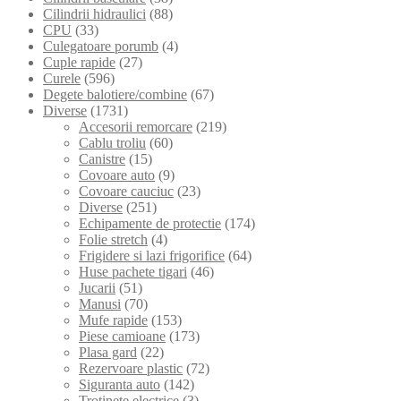
Cilindrii hidraulici
(88)
CPU
(33)
Culegatoare porumb
(4)
Cuple rapide
(27)
Curele
(596)
Degete balotiere/combine
(67)
Diverse
(1731)
Accesorii remorcare
(219)
Cablu troliu
(60)
Canistre
(15)
Covoare auto
(9)
Covoare cauciuc
(23)
Diverse
(251)
Echipamente de protectie
(174)
Folie stretch
(4)
Frigidere si lazi frigorifice
(64)
Huse pachete tigari
(46)
Jucarii
(51)
Manusi
(70)
Mufe rapide
(153)
Piese camioane
(173)
Plasa gard
(22)
Rezervoare plastic
(72)
Siguranta auto
(142)
Trotinete electrice
(3)