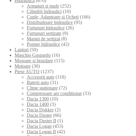
Hidraulica
(670)
Armaturi si mufe
(252)
Cilindrii hidraulici
(10)
Cuple, Adaptoare si Ocheti
(166)
Distribuitoare hidraulice
(95)
Furtunuri hidraulice
(26)
Furtunuri sertizate
(9)
Masini de sertizat
(8)
Pompe hidraulice
(42)
Lanturi
(50)
Maschio Gaspardo
(16)
Mosoare si brazdare
(115)
Motoare
(30)
Piese AUTO
(1237)
Accesorii auto
(118)
Baterii auto
(31)
Clime stationare
(72)
Compresoare aer conditionat
(33)
Dacia 1300
(10)
Dacia 1400
(3)
Dacia Dokker
(2)
Dacia Duster
(66)
Dacia Duster II
(1)
Dacia Logan
(453)
Dacia Logan II
(42)