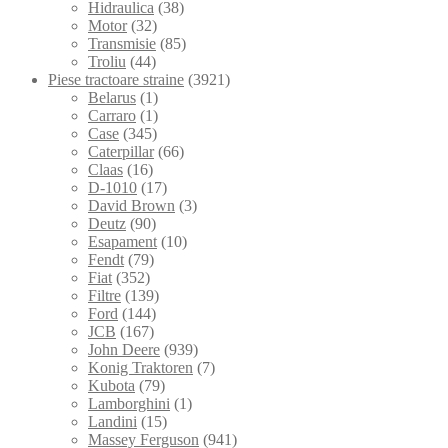
Hidraulica
(38)
Motor
(32)
Transmisie
(85)
Troliu
(44)
Piese tractoare straine
(3921)
Belarus
(1)
Carraro
(1)
Case
(345)
Caterpillar
(66)
Claas
(16)
D-1010
(17)
David Brown
(3)
Deutz
(90)
Esapament
(10)
Fendt
(79)
Fiat
(352)
Filtre
(139)
Ford
(144)
JCB
(167)
John Deere
(939)
Konig Traktoren
(7)
Kubota
(79)
Lamborghini
(1)
Landini
(15)
Massey Ferguson
(941)