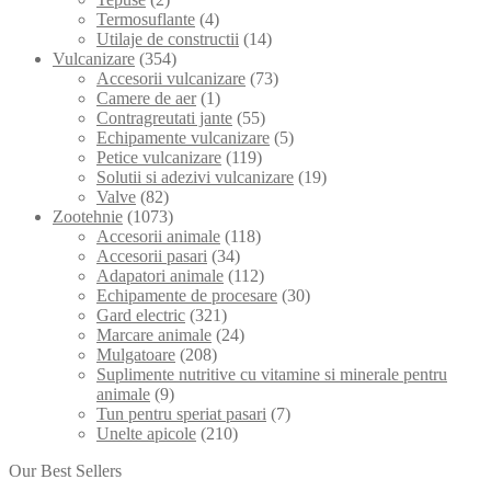
Termosuflante
(4)
Utilaje de constructii
(14)
Vulcanizare
(354)
Accesorii vulcanizare
(73)
Camere de aer
(1)
Contragreutati jante
(55)
Echipamente vulcanizare
(5)
Petice vulcanizare
(119)
Solutii si adezivi vulcanizare
(19)
Valve
(82)
Zootehnie
(1073)
Accesorii animale
(118)
Accesorii pasari
(34)
Adapatori animale
(112)
Echipamente de procesare
(30)
Gard electric
(321)
Marcare animale
(24)
Mulgatoare
(208)
Suplimente nutritive cu vitamine si minerale pentru
animale
(9)
Tun pentru speriat pasari
(7)
Unelte apicole
(210)
Our Best Sellers