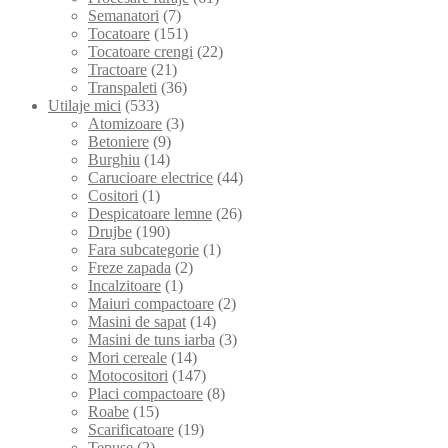
Semanatori
(7)
Tocatoare
(151)
Tocatoare crengi
(22)
Tractoare
(21)
Transpaleti
(36)
Utilaje mici
(533)
Atomizoare
(3)
Betoniere
(9)
Burghiu
(14)
Carucioare electrice
(44)
Cositori
(1)
Despicatoare lemne
(26)
Drujbe
(190)
Fara subcategorie
(1)
Freze zapada
(2)
Incalzitoare
(1)
Maiuri compactoare
(2)
Masini de sapat
(14)
Masini de tuns iarba
(3)
Mori cereale
(14)
Motocositori
(147)
Placi compactoare
(8)
Roabe
(15)
Scarificatoare
(19)
Tepuse
(2)