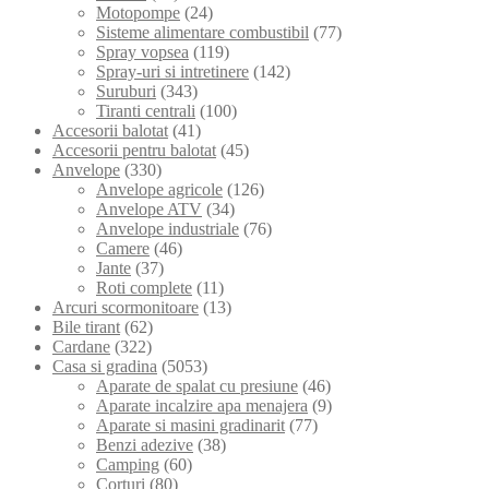
Motopompe
(24)
Sisteme alimentare combustibil
(77)
Spray vopsea
(119)
Spray-uri si intretinere
(142)
Suruburi
(343)
Tiranti centrali
(100)
Accesorii balotat
(41)
Accesorii pentru balotat
(45)
Anvelope
(330)
Anvelope agricole
(126)
Anvelope ATV
(34)
Anvelope industriale
(76)
Camere
(46)
Jante
(37)
Roti complete
(11)
Arcuri scormonitoare
(13)
Bile tirant
(62)
Cardane
(322)
Casa si gradina
(5053)
Aparate de spalat cu presiune
(46)
Aparate incalzire apa menajera
(9)
Aparate si masini gradinarit
(77)
Benzi adezive
(38)
Camping
(60)
Corturi
(80)