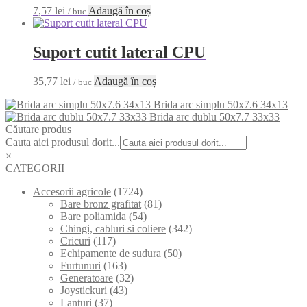
7,57
lei
Adaugă în coș
/ buc
Suport cutit lateral CPU
35,77
lei
Adaugă în coș
/ buc
Brida arc simplu 50x7.6 34x13
Brida arc dublu 50x7.7 33x33
Căutare produs
Cauta aici produsul dorit...
×
CATEGORII
Accesorii agricole
(1724)
Bare bronz grafitat
(81)
Bare poliamida
(54)
Chingi, cabluri si coliere
(342)
Cricuri
(117)
Echipamente de sudura
(50)
Furtunuri
(163)
Generatoare
(32)
Joystickuri
(43)
Lanturi
(37)