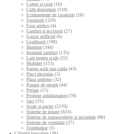
Cotete si custi
(16)
Cutii depozitare
(118)
Echipamente de curatenie
(26)
Feronerie
(329)
Fose septice
(4)
Garduri si accesorii
(27)
Gazon artificial
(6)
Gradinarit
(198)
Iluminat
(344)
Instalatii sanitare
(135)
Lazi pentru scule
(22)
Mobilier
(153)
Panou solar apa calda
(43)
Placi plexiglas
(3)
Plasa umbrire
(32)
Pompe de stropit
(44)
Prelate
(15)
Produse antidaunatori
(78)
Saci
(31)
Scule si unelte
(2370)
Sisteme de irigare
(633)
Sisteme de supraveghere si securitate
(86)
Sisteme de ventilatie
(27)
Trambuline
(3)
Cilindrii basculare
(38)