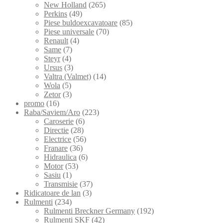
New Holland
(265)
Perkins
(49)
Piese buldoexcavatoare
(85)
Piese universale
(70)
Renault
(4)
Same
(7)
Steyr
(4)
Ursus
(3)
Valtra (Valmet)
(14)
Wola
(5)
Zetor
(3)
promo
(16)
Raba/Saviem/Aro
(223)
Caroserie
(6)
Directie
(28)
Electrice
(56)
Franare
(36)
Hidraulica
(6)
Motor
(53)
Sasiu
(1)
Transmisie
(37)
Ridicatoare de lan
(3)
Rulmenti
(234)
Rulmenti Breckner Germany
(192)
Rulmenti SKF
(42)