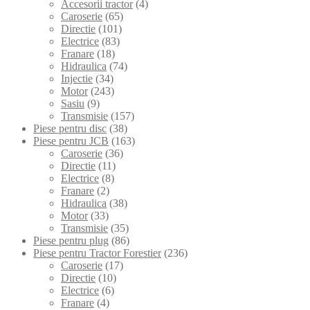
Accesorii tractor
(4)
Caroserie
(65)
Directie
(101)
Electrice
(83)
Franare
(18)
Hidraulica
(74)
Injectie
(34)
Motor
(243)
Sasiu
(9)
Transmisie
(157)
Piese pentru disc
(38)
Piese pentru JCB
(163)
Caroserie
(36)
Directie
(11)
Electrice
(8)
Franare
(2)
Hidraulica
(38)
Motor
(33)
Transmisie
(35)
Piese pentru plug
(86)
Piese pentru Tractor Forestier
(236)
Caroserie
(17)
Directie
(10)
Electrice
(6)
Franare
(4)