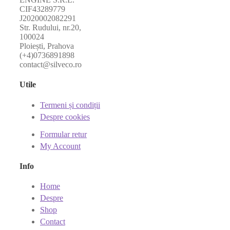
CIF43289779
J2020002082291
Str. Rudului, nr.20,
100024
Ploiești, Prahova
(+4)0736891898
contact@silveco.ro
Utile
Termeni și condiții
Despre cookies
Formular retur
My Account
Info
Home
Despre
Shop
Contact