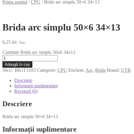
Prima pagină
/
CPU
/
Brida arc simplu 50×6 34×13
Brida arc simplu 50×6 34×13
6,25
lei
/ buc
Cantitate Brida arc simplu 50x6 34x13
Adaugă în coș
SKU:
BKIT3105
Categorie:
CPU
Etichete:
Arc
,
Brida
Brand:
UTB
Descriere
Informații suplimentare
Recenzii (0)
Descriere
Brida arc simplu 50×6 34×13
Informații suplimentare