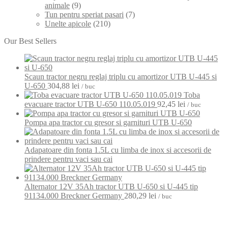
animale
(9)
Tun pentru speriat pasari
(7)
Unelte apicole
(210)
Our Best Sellers
Scaun tractor negru reglaj triplu cu amortizor UTB U-445 si
U-650
304,88
lei
/ buc
Toba
evacuare tractor UTB U-650 110.05.019
92,45
lei
/ buc
Pompa apa tractor cu gresor si garnituri UTB U-650
Adapatoare din fonta 1.5L cu limba de inox si accesorii de
prindere pentru vaci sau cai
Alternator 12V 35Ah tractor UTB U-650 si U-445 tip
91134.000 Breckner Germany
280,29
lei
/ buc