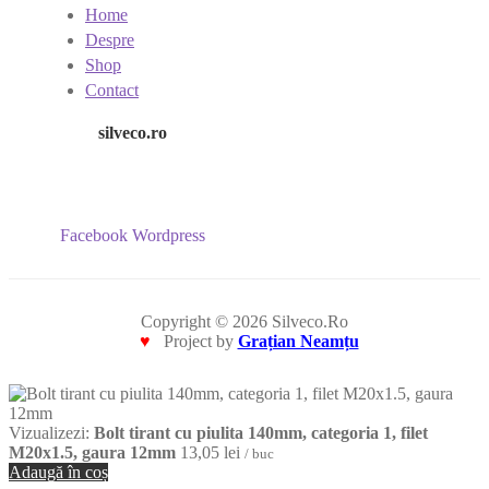
Home
Despre
Shop
Contact
silveco.ro
Facebook
Wordpress
Copyright © 2026 Silveco.Ro
♥
Project by
Grațian Neamțu
Vizualizezi:
Bolt tirant cu piulita 140mm, categoria 1, filet
M20x1.5, gaura 12mm
13,05
lei
/ buc
Adaugă în coș