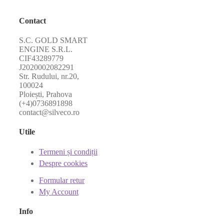
Contact
S.C. GOLD SMART
ENGINE S.R.L.
CIF43289779
J2020002082291
Str. Rudului, nr.20,
100024
Ploiești, Prahova
(+4)0736891898
contact@silveco.ro
Utile
Termeni și condiții
Despre cookies
Formular retur
My Account
Info