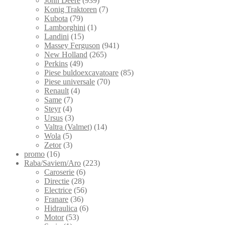
John Deere
(939)
Konig Traktoren
(7)
Kubota
(79)
Lamborghini
(1)
Landini
(15)
Massey Ferguson
(941)
New Holland
(265)
Perkins
(49)
Piese buldoexcavatoare
(85)
Piese universale
(70)
Renault
(4)
Same
(7)
Steyr
(4)
Ursus
(3)
Valtra (Valmet)
(14)
Wola
(5)
Zetor
(3)
promo
(16)
Raba/Saviem/Aro
(223)
Caroserie
(6)
Directie
(28)
Electrice
(56)
Franare
(36)
Hidraulica
(6)
Motor
(53)