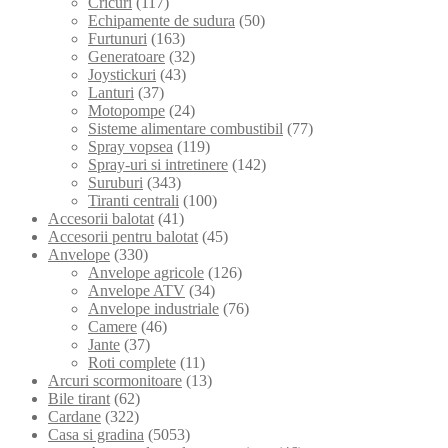
Cricuri
(117)
Echipamente de sudura
(50)
Furtunuri
(163)
Generatoare
(32)
Joystickuri
(43)
Lanturi
(37)
Motopompe
(24)
Sisteme alimentare combustibil
(77)
Spray vopsea
(119)
Spray-uri si intretinere
(142)
Suruburi
(343)
Tiranti centrali
(100)
Accesorii balotat
(41)
Accesorii pentru balotat
(45)
Anvelope
(330)
Anvelope agricole
(126)
Anvelope ATV
(34)
Anvelope industriale
(76)
Camere
(46)
Jante
(37)
Roti complete
(11)
Arcuri scormonitoare
(13)
Bile tirant
(62)
Cardane
(322)
Casa si gradina
(5053)