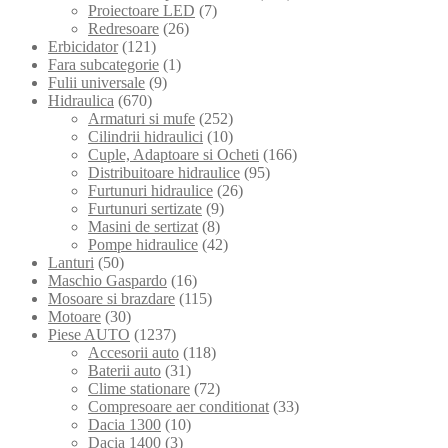
Proiectoare LED
(7)
Redresoare
(26)
Erbicidator
(121)
Fara subcategorie
(1)
Fulii universale
(9)
Hidraulica
(670)
Armaturi si mufe
(252)
Cilindrii hidraulici
(10)
Cuple, Adaptoare si Ocheti
(166)
Distribuitoare hidraulice
(95)
Furtunuri hidraulice
(26)
Furtunuri sertizate
(9)
Masini de sertizat
(8)
Pompe hidraulice
(42)
Lanturi
(50)
Maschio Gaspardo
(16)
Mosoare si brazdare
(115)
Motoare
(30)
Piese AUTO
(1237)
Accesorii auto
(118)
Baterii auto
(31)
Clime stationare
(72)
Compresoare aer conditionat
(33)
Dacia 1300
(10)
Dacia 1400
(3)