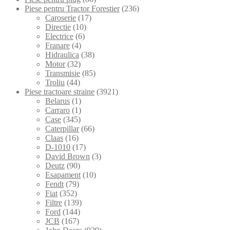
Piese pentru Tractor Forestier
(236)
Caroserie
(17)
Directie
(10)
Electrice
(6)
Franare
(4)
Hidraulica
(38)
Motor
(32)
Transmisie
(85)
Troliu
(44)
Piese tractoare straine
(3921)
Belarus
(1)
Carraro
(1)
Case
(345)
Caterpillar
(66)
Claas
(16)
D-1010
(17)
David Brown
(3)
Deutz
(90)
Esapament
(10)
Fendt
(79)
Fiat
(352)
Filtre
(139)
Ford
(144)
JCB
(167)