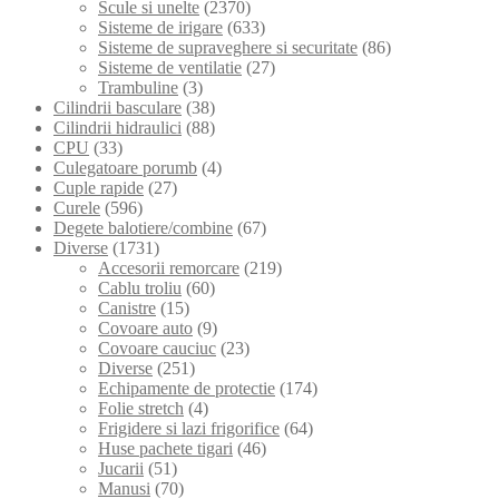
Scule si unelte
(2370)
Sisteme de irigare
(633)
Sisteme de supraveghere si securitate
(86)
Sisteme de ventilatie
(27)
Trambuline
(3)
Cilindrii basculare
(38)
Cilindrii hidraulici
(88)
CPU
(33)
Culegatoare porumb
(4)
Cuple rapide
(27)
Curele
(596)
Degete balotiere/combine
(67)
Diverse
(1731)
Accesorii remorcare
(219)
Cablu troliu
(60)
Canistre
(15)
Covoare auto
(9)
Covoare cauciuc
(23)
Diverse
(251)
Echipamente de protectie
(174)
Folie stretch
(4)
Frigidere si lazi frigorifice
(64)
Huse pachete tigari
(46)
Jucarii
(51)
Manusi
(70)