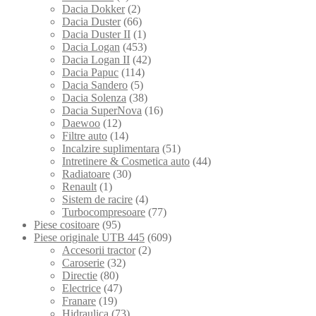
Dacia Dokker
(2)
Dacia Duster
(66)
Dacia Duster II
(1)
Dacia Logan
(453)
Dacia Logan II
(42)
Dacia Papuc
(114)
Dacia Sandero
(5)
Dacia Solenza
(38)
Dacia SuperNova
(16)
Daewoo
(12)
Filtre auto
(14)
Incalzire suplimentara
(51)
Intretinere & Cosmetica auto
(44)
Radiatoare
(30)
Renault
(1)
Sistem de racire
(4)
Turbocompresoare
(77)
Piese cositoare
(95)
Piese originale UTB 445
(609)
Accesorii tractor
(2)
Caroserie
(32)
Directie
(80)
Electrice
(47)
Franare
(19)
Hidraulica
(73)