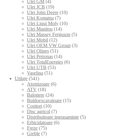
Ulei GM
(4)
Ulei JCB
(19)
Ulei John Deere
(10)
Ulei Komatsu
(7)
Ulei Liqui Moly
(10)
Ulei Manitou
(14)
Ulei Massey Ferguson
(5)
Ulei Mobil
(12)
Ulei OEM VW Group
(3)
Ulei Olipes
(51)
Ulei Petronas
(14)
Ulei TotalEnergies
(6)
Ulei UTB
(53)
Vaselina
(51)
Utilaje
(541)
Atomizoare
(6)
ATV
(18)
Balotiere
(24)
Buldoexcavatoare
(15)
Cositori
(10)
Disc agricol
(7)
Distribuitoare ingrasaminte
(5)
Erbicidatoare
(6)
Freze
(75)
Greble
(7)