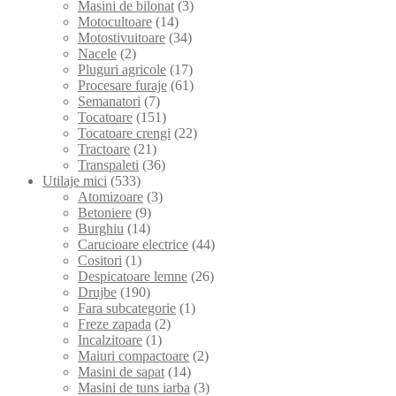
Masini de bilonat
(3)
Motocultoare
(14)
Motostivuitoare
(34)
Nacele
(2)
Pluguri agricole
(17)
Procesare furaje
(61)
Semanatori
(7)
Tocatoare
(151)
Tocatoare crengi
(22)
Tractoare
(21)
Transpaleti
(36)
Utilaje mici
(533)
Atomizoare
(3)
Betoniere
(9)
Burghiu
(14)
Carucioare electrice
(44)
Cositori
(1)
Despicatoare lemne
(26)
Drujbe
(190)
Fara subcategorie
(1)
Freze zapada
(2)
Incalzitoare
(1)
Maiuri compactoare
(2)
Masini de sapat
(14)
Masini de tuns iarba
(3)