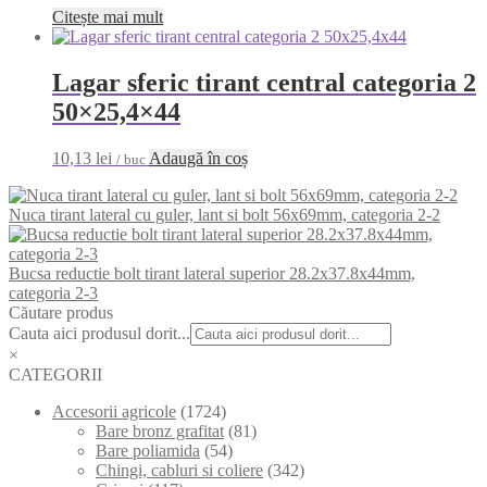
Citește mai mult
Lagar sferic tirant central categoria 2
50×25,4×44
10,13
lei
Adaugă în coș
/ buc
Nuca tirant lateral cu guler, lant si bolt 56x69mm, categoria 2-2
Bucsa reductie bolt tirant lateral superior 28.2x37.8x44mm,
categoria 2-3
Căutare produs
Cauta aici produsul dorit...
×
CATEGORII
Accesorii agricole
(1724)
Bare bronz grafitat
(81)
Bare poliamida
(54)
Chingi, cabluri si coliere
(342)