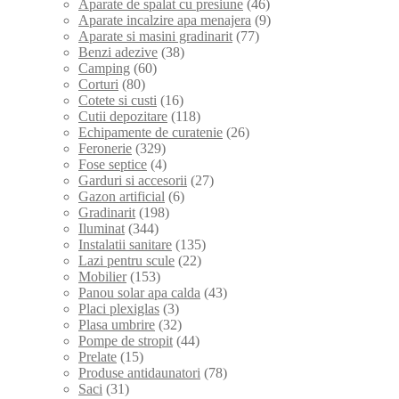
Aparate de spalat cu presiune
(46)
Aparate incalzire apa menajera
(9)
Aparate si masini gradinarit
(77)
Benzi adezive
(38)
Camping
(60)
Corturi
(80)
Cotete si custi
(16)
Cutii depozitare
(118)
Echipamente de curatenie
(26)
Feronerie
(329)
Fose septice
(4)
Garduri si accesorii
(27)
Gazon artificial
(6)
Gradinarit
(198)
Iluminat
(344)
Instalatii sanitare
(135)
Lazi pentru scule
(22)
Mobilier
(153)
Panou solar apa calda
(43)
Placi plexiglas
(3)
Plasa umbrire
(32)
Pompe de stropit
(44)
Prelate
(15)
Produse antidaunatori
(78)
Saci
(31)