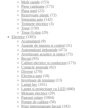
Mufe rapide
(153)
Piese camioane
(173)
Plasa gard
(22)
Rezervoare plastic
(72)
Siguranta auto
(142)
Trotinete electrice
(3)
Truse
(150)
Truse O-ring
(29)
Electrice
(3305)
Acumulatori
(9)
Aparate de masura si control
(31)
Automatizari industriale
(473)
Avertizoare acustice si optice
(75)
Becuri
(93)
Cabluri electrice si conductori
(173)
Contacte generale
(62)
Diverse
(270)
Electrica auto
(18)
Invertoare de tensiune
(13)
Lampi bec
(101)
Lampi si proiectoare cu LED
(680)
Motoare electrice
(29)
Panouri solare
(1004)
Pompe de caldura
(58)
Prize intrerupatoare becuri
(182)