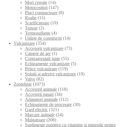
Mori cereale
(14)
Motocositori
(147)
Placi compactoare
(8)
Roabe
(15)
Scarificatoare
(19)
Tepuse
(2)
Termosuflante
(4)
Utilaje de constructii
(14)
Vulcanizare
(354)
Accesorii vulcanizare
(73)
Camere de aer
(1)
Contragreutati jante
(55)
Echipamente vulcanizare
(5)
Petice vulcanizare
(119)
Solutii si adezivi vulcanizare
(19)
Valve
(82)
Zootehnie
(1073)
Accesorii animale
(118)
Accesorii pasari
(34)
Adapatori animale
(112)
Echipamente de procesare
(30)
Gard electric
(321)
Marcare animale
(24)
Mulgatoare
(208)
Suplimente nutritive cu vitamine si minerale pentru