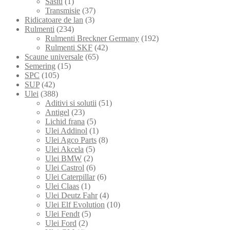
Sasiu
(1)
Transmisie
(37)
Ridicatoare de lan
(3)
Rulmenti
(234)
Rulmenti Breckner Germany
(192)
Rulmenti SKF
(42)
Scaune universale
(65)
Semering
(15)
SPC
(105)
SUP
(42)
Ulei
(388)
Aditivi si solutii
(51)
Antigel
(23)
Lichid frana
(5)
Ulei Addinol
(1)
Ulei Agco Parts
(8)
Ulei Akcela
(5)
Ulei BMW
(2)
Ulei Castrol
(6)
Ulei Caterpillar
(6)
Ulei Claas
(1)
Ulei Deutz Fahr
(4)
Ulei Elf Evolution
(10)
Ulei Fendt
(5)
Ulei Ford
(2)