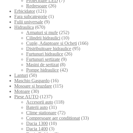
Proiectoare LED
(7)
Redresoare
(26)
Erbicidator
(121)
Fara subcategorie
(1)
Fulii universale
(9)
Hidraulica
(670)
Armaturi si mufe
(252)
Cilindrii hidraulici
(10)
Cuple, Adaptoare si Ocheti
(166)
Distribuitoare hidraulice
(95)
Furtunuri hidraulice
(26)
Furtunuri sertizate
(9)
Masini de sertizat
(8)
Pompe hidraulice
(42)
Lanturi
(50)
Maschio Gaspardo
(16)
Mosoare si brazdare
(115)
Motoare
(30)
Piese AUTO
(1237)
Accesorii auto
(118)
Baterii auto
(31)
Clime stationare
(72)
Compresoare aer conditionat
(33)
Dacia 1300
(10)
Dacia 1400
(3)