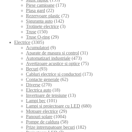
Piese camioane
(173)
Plasa gard
(22)
Rezervoare plastic
(72)
Siguranta auto
(142)
Trotinete electrice
(3)
Truse
(150)
Truse O-ring
(29)
Electrice
(3305)
Acumulatori
(9)
Aparate de masura si control
(31)
Automatizari industriale
(473)
Avertizoare acustice si optice
(75)
Becuri
(93)
Cabluri electrice si conductori
(173)
Contacte generale
(62)
Diverse
(270)
Electrica auto
(18)
Invertoare de tensiune
(13)
Lampi bec
(101)
Lampi si proiectoare cu LED
(680)
Motoare electrice
(29)
Panouri solare
(1004)
Pompe de caldura
(58)
Prize intrerupatoare becuri
(182)