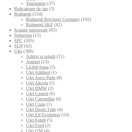
Transmisie
(37)
Ridicatoare de lan
(3)
Rulmenti
(234)
Rulmenti Breckner Germany
(192)
Rulmenti SKF
(42)
Scaune universale
(65)
Semering
(15)
SPC
(105)
SUP
(42)
Ulei
(388)
Aditivi si solutii
(51)
Antigel
(23)
Lichid frana
(5)
Ulei Addinol
(1)
Ulei Agco Parts
(8)
Ulei Akcela
(5)
Ulei BMW
(2)
Ulei Castrol
(6)
Ulei Caterpillar
(6)
Ulei Claas
(1)
Ulei Deutz Fahr
(4)
Ulei Elf Evolution
(10)
Ulei Fendt
(5)
Ulei Ford
(2)
Ulei GM
(4)