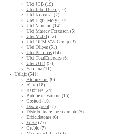
Ulei JCB
(19)
Ulei John Deere
(10)
Ulei Komatsu
(7)
Ulei Liqui Moly
(10)
Ulei Manitou
(14)
Ulei Massey Ferguson
(5)
Ulei Mobil
(12)
Ulei OEM VW Group
(3)
Ulei Olipes
(51)
Ulei Petronas
(14)
Ulei TotalEnergies
(6)
Ulei UTB
(53)
Vaselina
(51)
Utilaje
(541)
Atomizoare
(6)
ATV
(18)
Balotiere
(24)
Buldoexcavatoare
(15)
Cositori
(10)
Disc agricol
(7)
Distribuitoare ingrasaminte
(5)
Erbicidatoare
(6)
Freze
(75)
Greble
(7)
Masini de bilonat
(3)