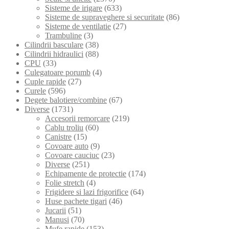
Sisteme de irigare
(633)
Sisteme de supraveghere si securitate
(86)
Sisteme de ventilatie
(27)
Trambuline
(3)
Cilindrii basculare
(38)
Cilindrii hidraulici
(88)
CPU
(33)
Culegatoare porumb
(4)
Cuple rapide
(27)
Curele
(596)
Degete balotiere/combine
(67)
Diverse
(1731)
Accesorii remorcare
(219)
Cablu troliu
(60)
Canistre
(15)
Covoare auto
(9)
Covoare cauciuc
(23)
Diverse
(251)
Echipamente de protectie
(174)
Folie stretch
(4)
Frigidere si lazi frigorifice
(64)
Huse pachete tigari
(46)
Jucarii
(51)
Manusi
(70)
Mufe rapide
(153)