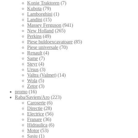
Konig Traktoren
(7)
Kubota
(79)
Lamborghini
(1)
Landini
(15)
Massey Ferguson
(941)
New Holland
(265)
Perkins
(49)
Piese buldoexcavatoare
(85)
Piese universale
(70)
Renault
(4)
Same
(7)
Steyr
(4)
Ursus
(3)
Valtra (Valmet)
(14)
Wola
(5)
Zetor
(3)
promo
(16)
Raba/Saviem/Aro
(223)
Caroserie
(6)
Directie
(28)
Electrice
(56)
Franare
(36)
Hidraulica
(6)
Motor
(53)
Sasiu
(1)