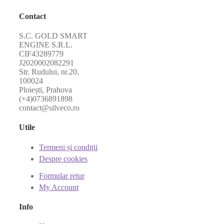
Contact
S.C. GOLD SMART
ENGINE S.R.L.
CIF43289779
J2020002082291
Str. Rudului, nr.20,
100024
Ploiești, Prahova
(+4)0736891898
contact@silveco.ro
Utile
Termeni și condiții
Despre cookies
Formular retur
My Account
Info