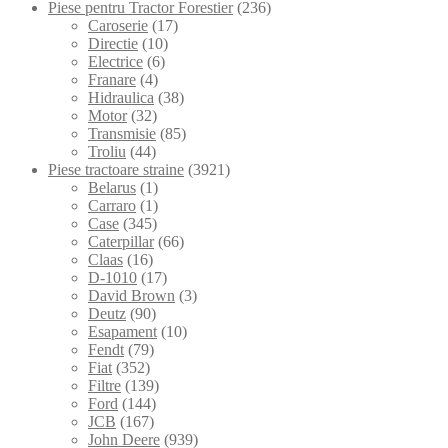
Piese pentru Tractor Forestier
(236)
Caroserie
(17)
Directie
(10)
Electrice
(6)
Franare
(4)
Hidraulica
(38)
Motor
(32)
Transmisie
(85)
Troliu
(44)
Piese tractoare straine
(3921)
Belarus
(1)
Carraro
(1)
Case
(345)
Caterpillar
(66)
Claas
(16)
D-1010
(17)
David Brown
(3)
Deutz
(90)
Esapament
(10)
Fendt
(79)
Fiat
(352)
Filtre
(139)
Ford
(144)
JCB
(167)
John Deere
(939)