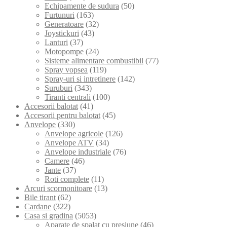
Echipamente de sudura
(50)
Furtunuri
(163)
Generatoare
(32)
Joystickuri
(43)
Lanturi
(37)
Motopompe
(24)
Sisteme alimentare combustibil
(77)
Spray vopsea
(119)
Spray-uri si intretinere
(142)
Suruburi
(343)
Tiranti centrali
(100)
Accesorii balotat
(41)
Accesorii pentru balotat
(45)
Anvelope
(330)
Anvelope agricole
(126)
Anvelope ATV
(34)
Anvelope industriale
(76)
Camere
(46)
Jante
(37)
Roti complete
(11)
Arcuri scormonitoare
(13)
Bile tirant
(62)
Cardane
(322)
Casa si gradina
(5053)
Aparate de spalat cu presiune
(46)