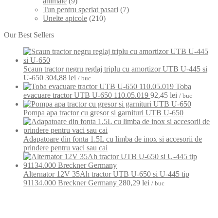
animale
(9)
Tun pentru speriat pasari
(7)
Unelte apicole
(210)
Our Best Sellers
Scaun tractor negru reglaj triplu cu amortizor UTB U-445 si
U-650
304,88
lei
/ buc
Toba
evacuare tractor UTB U-650 110.05.019
92,45
lei
/ buc
Pompa apa tractor cu gresor si garnituri UTB U-650
Adapatoare din fonta 1.5L cu limba de inox si accesorii de
prindere pentru vaci sau cai
Alternator 12V 35Ah tractor UTB U-650 si U-445 tip
91134.000 Breckner Germany
280,29
lei
/ buc