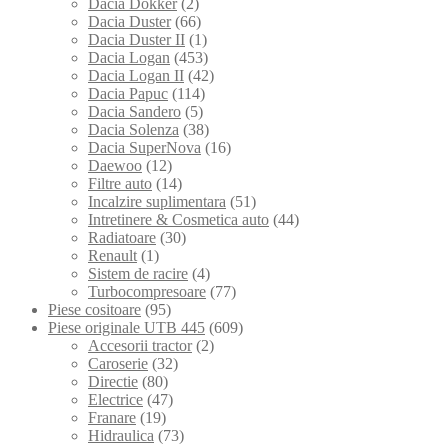
Dacia Dokker
(2)
Dacia Duster
(66)
Dacia Duster II
(1)
Dacia Logan
(453)
Dacia Logan II
(42)
Dacia Papuc
(114)
Dacia Sandero
(5)
Dacia Solenza
(38)
Dacia SuperNova
(16)
Daewoo
(12)
Filtre auto
(14)
Incalzire suplimentara
(51)
Intretinere & Cosmetica auto
(44)
Radiatoare
(30)
Renault
(1)
Sistem de racire
(4)
Turbocompresoare
(77)
Piese cositoare
(95)
Piese originale UTB 445
(609)
Accesorii tractor
(2)
Caroserie
(32)
Directie
(80)
Electrice
(47)
Franare
(19)
Hidraulica
(73)