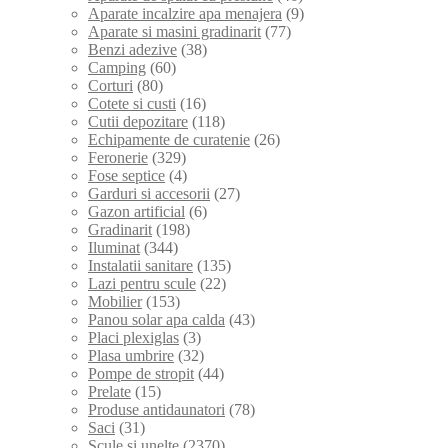
Aparate incalzire apa menajera
(9)
Aparate si masini gradinarit
(77)
Benzi adezive
(38)
Camping
(60)
Corturi
(80)
Cotete si custi
(16)
Cutii depozitare
(118)
Echipamente de curatenie
(26)
Feronerie
(329)
Fose septice
(4)
Garduri si accesorii
(27)
Gazon artificial
(6)
Gradinarit
(198)
Iluminat
(344)
Instalatii sanitare
(135)
Lazi pentru scule
(22)
Mobilier
(153)
Panou solar apa calda
(43)
Placi plexiglas
(3)
Plasa umbrire
(32)
Pompe de stropit
(44)
Prelate
(15)
Produse antidaunatori
(78)
Saci
(31)
Scule si unelte
(2370)