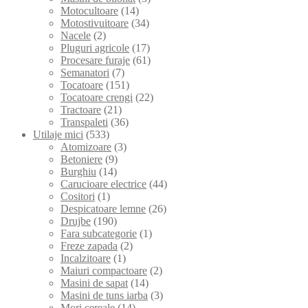
Motocultoare
(14)
Motostivuitoare
(34)
Nacele
(2)
Pluguri agricole
(17)
Procesare furaje
(61)
Semanatori
(7)
Tocatoare
(151)
Tocatoare crengi
(22)
Tractoare
(21)
Transpaleti
(36)
Utilaje mici
(533)
Atomizoare
(3)
Betoniere
(9)
Burghiu
(14)
Carucioare electrice
(44)
Cositori
(1)
Despicatoare lemne
(26)
Drujbe
(190)
Fara subcategorie
(1)
Freze zapada
(2)
Incalzitoare
(1)
Maiuri compactoare
(2)
Masini de sapat
(14)
Masini de tuns iarba
(3)
Mori cereale
(14)