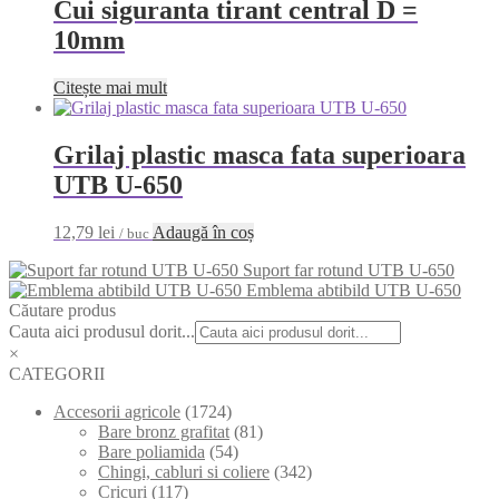
Cui siguranta tirant central D =
10mm
Citește mai mult
Grilaj plastic masca fata superioara
UTB U-650
12,79
lei
Adaugă în coș
/ buc
Suport far rotund UTB U-650
Emblema abtibild UTB U-650
Căutare produs
Cauta aici produsul dorit...
×
CATEGORII
Accesorii agricole
(1724)
Bare bronz grafitat
(81)
Bare poliamida
(54)
Chingi, cabluri si coliere
(342)
Cricuri
(117)