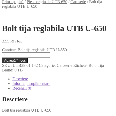
Prima pagină
/
Piese originale UTB 650
/
Caroserie
/
Bolt tija
reglabila UTB U-650
Bolt tija reglabila UTB U-650
3,55
lei
/ buc
Cantitate Bolt tija reglabila UTB U-650
Adaugă în coș
SKU:
UTB38.61.142
Categorie:
Caroserie
Etichete:
Bolt
,
Tija
Brand:
UTB
Descriere
Informații suplimentare
Recenzii (0)
Descriere
Bolt tija reglabila UTB U-650