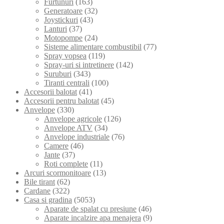
Furtunuri
(163)
Generatoare
(32)
Joystickuri
(43)
Lanturi
(37)
Motopompe
(24)
Sisteme alimentare combustibil
(77)
Spray vopsea
(119)
Spray-uri si intretinere
(142)
Suruburi
(343)
Tiranti centrali
(100)
Accesorii balotat
(41)
Accesorii pentru balotat
(45)
Anvelope
(330)
Anvelope agricole
(126)
Anvelope ATV
(34)
Anvelope industriale
(76)
Camere
(46)
Jante
(37)
Roti complete
(11)
Arcuri scormonitoare
(13)
Bile tirant
(62)
Cardane
(322)
Casa si gradina
(5053)
Aparate de spalat cu presiune
(46)
Aparate incalzire apa menajera
(9)