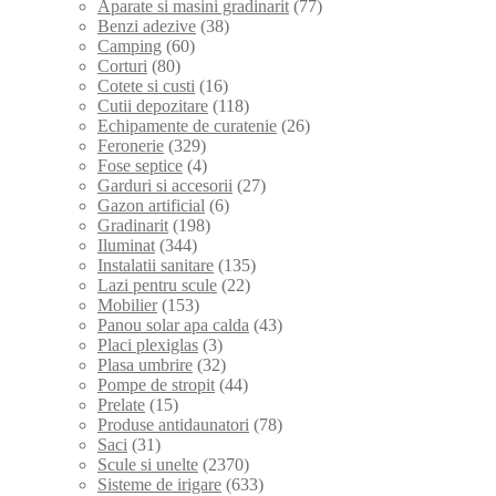
Aparate si masini gradinarit
(77)
Benzi adezive
(38)
Camping
(60)
Corturi
(80)
Cotete si custi
(16)
Cutii depozitare
(118)
Echipamente de curatenie
(26)
Feronerie
(329)
Fose septice
(4)
Garduri si accesorii
(27)
Gazon artificial
(6)
Gradinarit
(198)
Iluminat
(344)
Instalatii sanitare
(135)
Lazi pentru scule
(22)
Mobilier
(153)
Panou solar apa calda
(43)
Placi plexiglas
(3)
Plasa umbrire
(32)
Pompe de stropit
(44)
Prelate
(15)
Produse antidaunatori
(78)
Saci
(31)
Scule si unelte
(2370)
Sisteme de irigare
(633)