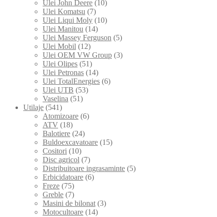
Ulei John Deere
(10)
Ulei Komatsu
(7)
Ulei Liqui Moly
(10)
Ulei Manitou
(14)
Ulei Massey Ferguson
(5)
Ulei Mobil
(12)
Ulei OEM VW Group
(3)
Ulei Olipes
(51)
Ulei Petronas
(14)
Ulei TotalEnergies
(6)
Ulei UTB
(53)
Vaselina
(51)
Utilaje
(541)
Atomizoare
(6)
ATV
(18)
Balotiere
(24)
Buldoexcavatoare
(15)
Cositori
(10)
Disc agricol
(7)
Distribuitoare ingrasaminte
(5)
Erbicidatoare
(6)
Freze
(75)
Greble
(7)
Masini de bilonat
(3)
Motocultoare
(14)