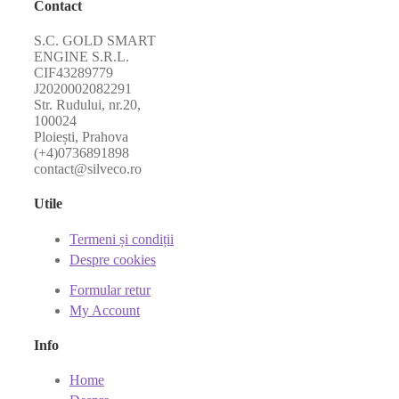
Contact
S.C. GOLD SMART
ENGINE S.R.L.
CIF43289779
J2020002082291
Str. Rudului, nr.20,
100024
Ploiești, Prahova
(+4)0736891898
contact@silveco.ro
Utile
Termeni și condiții
Despre cookies
Formular retur
My Account
Info
Home