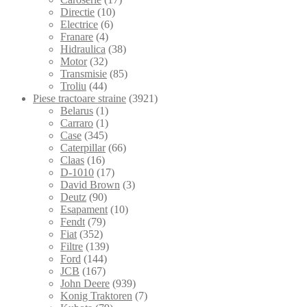
Directie
(10)
Electrice
(6)
Franare
(4)
Hidraulica
(38)
Motor
(32)
Transmisie
(85)
Troliu
(44)
Piese tractoare straine
(3921)
Belarus
(1)
Carraro
(1)
Case
(345)
Caterpillar
(66)
Claas
(16)
D-1010
(17)
David Brown
(3)
Deutz
(90)
Esapament
(10)
Fendt
(79)
Fiat
(352)
Filtre
(139)
Ford
(144)
JCB
(167)
John Deere
(939)
Konig Traktoren
(7)