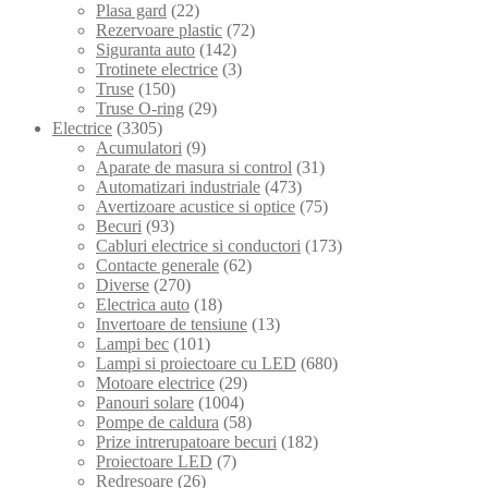
Plasa gard
(22)
Rezervoare plastic
(72)
Siguranta auto
(142)
Trotinete electrice
(3)
Truse
(150)
Truse O-ring
(29)
Electrice
(3305)
Acumulatori
(9)
Aparate de masura si control
(31)
Automatizari industriale
(473)
Avertizoare acustice si optice
(75)
Becuri
(93)
Cabluri electrice si conductori
(173)
Contacte generale
(62)
Diverse
(270)
Electrica auto
(18)
Invertoare de tensiune
(13)
Lampi bec
(101)
Lampi si proiectoare cu LED
(680)
Motoare electrice
(29)
Panouri solare
(1004)
Pompe de caldura
(58)
Prize intrerupatoare becuri
(182)
Proiectoare LED
(7)
Redresoare
(26)