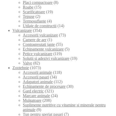
Placi compactoare
(8)
Roabe
(15)
Scarificatoare
(19)
Tepuse
(2)
Termosuflante
(4)
Utilaje de constructii
(14)
Vulcanizare
(354)
Accesorii vulcanizare
(73)
Camere de aer
(1)
Contragreutati jante
(55)
Echipamente vulcanizare
(5)
Petice vulcanizare
(119)
Solutii si adezivi vulcanizare
(19)
Valve
(82)
Zootehnie
(1073)
Accesorii animale
(118)
Accesorii pasari
(34)
Adapatori animale
(112)
Echipamente de procesare
(30)
Gard electric
(321)
Marcare animale
(24)
Mulgatoare
(208)
Suplimente nutritive cu vitamine si minerale pentru
animale
(9)
Tun pentru speriat pasari
(7)