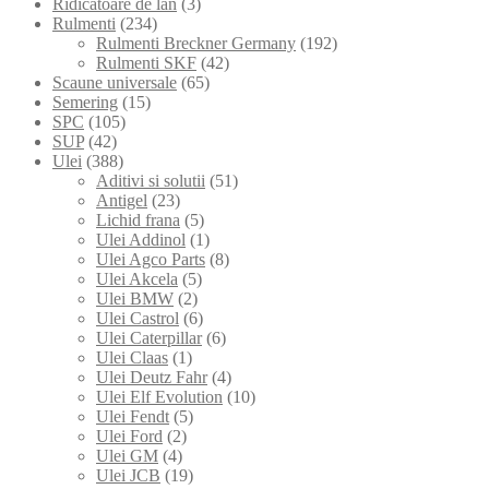
Ridicatoare de lan
(3)
Rulmenti
(234)
Rulmenti Breckner Germany
(192)
Rulmenti SKF
(42)
Scaune universale
(65)
Semering
(15)
SPC
(105)
SUP
(42)
Ulei
(388)
Aditivi si solutii
(51)
Antigel
(23)
Lichid frana
(5)
Ulei Addinol
(1)
Ulei Agco Parts
(8)
Ulei Akcela
(5)
Ulei BMW
(2)
Ulei Castrol
(6)
Ulei Caterpillar
(6)
Ulei Claas
(1)
Ulei Deutz Fahr
(4)
Ulei Elf Evolution
(10)
Ulei Fendt
(5)
Ulei Ford
(2)
Ulei GM
(4)
Ulei JCB
(19)