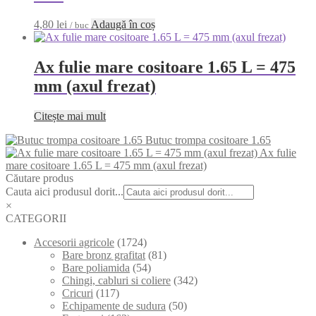
4,80
lei
Adaugă în coș
/ buc
Ax fulie mare cositoare 1.65 L = 475
mm (axul frezat)
Citește mai mult
Butuc trompa cositoare 1.65
Ax fulie
mare cositoare 1.65 L = 475 mm (axul frezat)
Căutare produs
Cauta aici produsul dorit...
×
CATEGORII
Accesorii agricole
(1724)
Bare bronz grafitat
(81)
Bare poliamida
(54)
Chingi, cabluri si coliere
(342)
Cricuri
(117)
Echipamente de sudura
(50)