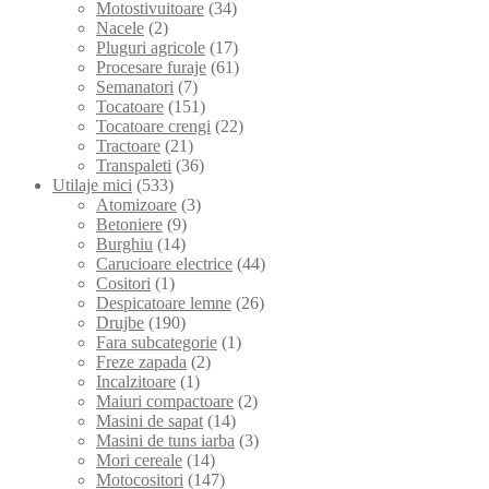
Motostivuitoare
(34)
Nacele
(2)
Pluguri agricole
(17)
Procesare furaje
(61)
Semanatori
(7)
Tocatoare
(151)
Tocatoare crengi
(22)
Tractoare
(21)
Transpaleti
(36)
Utilaje mici
(533)
Atomizoare
(3)
Betoniere
(9)
Burghiu
(14)
Carucioare electrice
(44)
Cositori
(1)
Despicatoare lemne
(26)
Drujbe
(190)
Fara subcategorie
(1)
Freze zapada
(2)
Incalzitoare
(1)
Maiuri compactoare
(2)
Masini de sapat
(14)
Masini de tuns iarba
(3)
Mori cereale
(14)
Motocositori
(147)