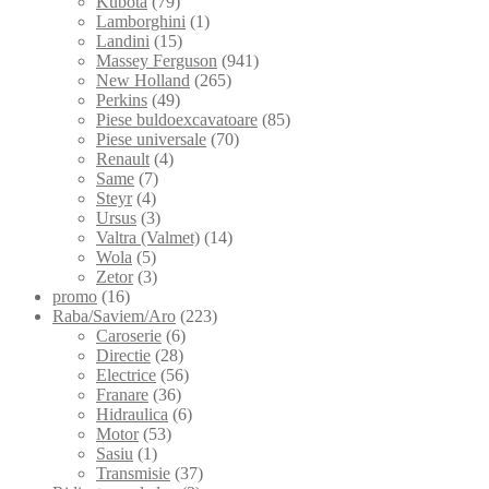
Kubota
(79)
Lamborghini
(1)
Landini
(15)
Massey Ferguson
(941)
New Holland
(265)
Perkins
(49)
Piese buldoexcavatoare
(85)
Piese universale
(70)
Renault
(4)
Same
(7)
Steyr
(4)
Ursus
(3)
Valtra (Valmet)
(14)
Wola
(5)
Zetor
(3)
promo
(16)
Raba/Saviem/Aro
(223)
Caroserie
(6)
Directie
(28)
Electrice
(56)
Franare
(36)
Hidraulica
(6)
Motor
(53)
Sasiu
(1)
Transmisie
(37)