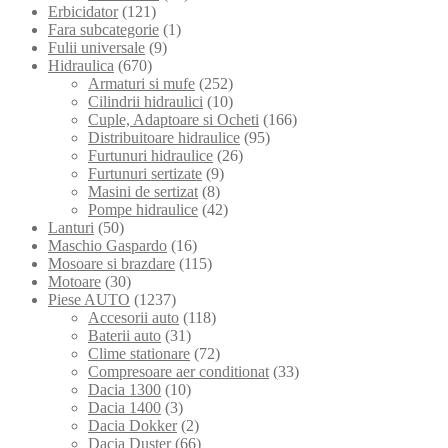
Erbicidator
(121)
Fara subcategorie
(1)
Fulii universale
(9)
Hidraulica
(670)
Armaturi si mufe
(252)
Cilindrii hidraulici
(10)
Cuple, Adaptoare si Ocheti
(166)
Distribuitoare hidraulice
(95)
Furtunuri hidraulice
(26)
Furtunuri sertizate
(9)
Masini de sertizat
(8)
Pompe hidraulice
(42)
Lanturi
(50)
Maschio Gaspardo
(16)
Mosoare si brazdare
(115)
Motoare
(30)
Piese AUTO
(1237)
Accesorii auto
(118)
Baterii auto
(31)
Clime stationare
(72)
Compresoare aer conditionat
(33)
Dacia 1300
(10)
Dacia 1400
(3)
Dacia Dokker
(2)
Dacia Duster
(66)