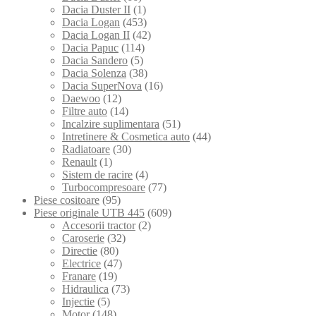
Dacia Duster II
(1)
Dacia Logan
(453)
Dacia Logan II
(42)
Dacia Papuc
(114)
Dacia Sandero
(5)
Dacia Solenza
(38)
Dacia SuperNova
(16)
Daewoo
(12)
Filtre auto
(14)
Incalzire suplimentara
(51)
Intretinere & Cosmetica auto
(44)
Radiatoare
(30)
Renault
(1)
Sistem de racire
(4)
Turbocompresoare
(77)
Piese cositoare
(95)
Piese originale UTB 445
(609)
Accesorii tractor
(2)
Caroserie
(32)
Directie
(80)
Electrice
(47)
Franare
(19)
Hidraulica
(73)
Injectie
(5)
Motor
(148)