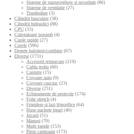
Sisteme de supraveghere si securitate
(86)
Sisteme de ventilatie
(27)
Trambuline
(3)
Cilindrii basculare
(38)
Cilindrii hidraulici
(88)
CPU
(33)
Culegatoare porumb
(4)
Cuple rapide
(27)
Curele
(596)
Degete balotiere/combine
(67)
Diverse
(1731)
Accesorii remorcare
(219)
Cablu troliu
(60)
Canistre
(15)
Covoare auto
(9)
Covoare cauciuc
(23)
Diverse
(251)
Echipamente de protectie
(174)
Folie stretch
(4)
Frigidere si lazi frigorifice
(64)
Huse pachete tigari
(46)
Jucarii
(51)
Manusi
(70)
Mufe rapide
(153)
Piese camioane
(173)