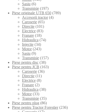
Sasiu
(6)
Transmisie
(197)
Piese originale UTB 650
(789)
Accesorii tractor
(4)
Caroserie
(65)
Directie
(101)
Electrice
(83)
Franare
(18)
Hidraulica
(74)
Injectie
(34)
Motor
(243)
Sasiu
(9)
Transmisie
(157)
Piese pentru disc
(38)
Piese pentru JCB
(163)
Caroserie
(36)
Directie
(11)
Electrice
(8)
Franare
(2)
Hidraulica
(38)
Motor
(33)
Transmisie
(35)
Piese pentru plug
(86)
Piese pentru Tractor Forestier
(236)
Caroserie
(17)