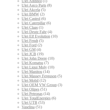
Ulei Addinol
(1)
Ulei Agco Parts
(8)
Ulei Akcela
(5)
Ulei BMW
(2)
Ulei Castrol
(6)
Ulei Caterpillar
(6)
Ulei Claas
(1)
Ulei Deutz Fahr
(4)
Ulei Elf Evolution
(10)
Ulei Fendt
(5)
Ulei Ford
(2)
Ulei GM
(4)
Ulei JCB
(19)
Ulei John Deere
(10)
Ulei Komatsu
(7)
Ulei Liqui Moly
(10)
Ulei Manitou
(14)
Ulei Massey Ferguson
(5)
Ulei Mobil
(12)
Ulei OEM VW Group
(3)
Ulei Olipes
(51)
Ulei Petronas
(14)
Ulei TotalEnergies
(6)
Ulei UTB
(53)
Vaselina
(51)