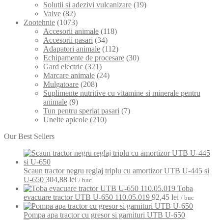
Solutii si adezivi vulcanizare
(19)
Valve
(82)
Zootehnie
(1073)
Accesorii animale
(118)
Accesorii pasari
(34)
Adapatori animale
(112)
Echipamente de procesare
(30)
Gard electric
(321)
Marcare animale
(24)
Mulgatoare
(208)
Suplimente nutritive cu vitamine si minerale pentru
animale
(9)
Tun pentru speriat pasari
(7)
Unelte apicole
(210)
Our Best Sellers
Scaun tractor negru reglaj triplu cu amortizor UTB U-445 si
U-650
304,88
lei
/ buc
Toba
evacuare tractor UTB U-650 110.05.019
92,45
lei
/ buc
Pompa apa tractor cu gresor si garnituri UTB U-650