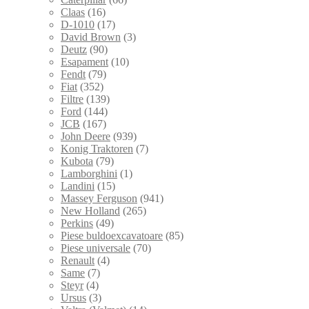
Claas
(16)
D-1010
(17)
David Brown
(3)
Deutz
(90)
Esapament
(10)
Fendt
(79)
Fiat
(352)
Filtre
(139)
Ford
(144)
JCB
(167)
John Deere
(939)
Konig Traktoren
(7)
Kubota
(79)
Lamborghini
(1)
Landini
(15)
Massey Ferguson
(941)
New Holland
(265)
Perkins
(49)
Piese buldoexcavatoare
(85)
Piese universale
(70)
Renault
(4)
Same
(7)
Steyr
(4)
Ursus
(3)