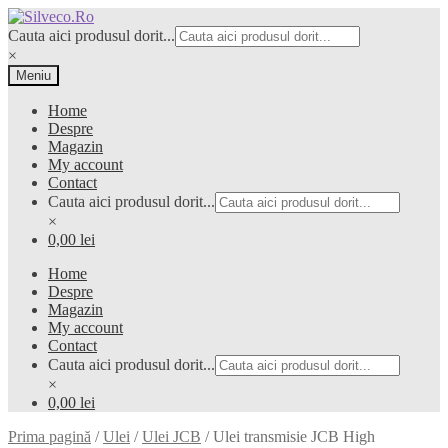
Sari
Sari
la
la
Cauta aici produsul dorit...
navigare
conținut
×
Meniu
Home
Despre
Magazin
My account
Contact
Cauta aici produsul dorit...
×
0,00 lei
Home
Despre
Magazin
My account
Contact
Cauta aici produsul dorit...
×
0,00 lei
Prima pagină
/
Ulei
/
Ulei JCB
/
Ulei transmisie JCB High