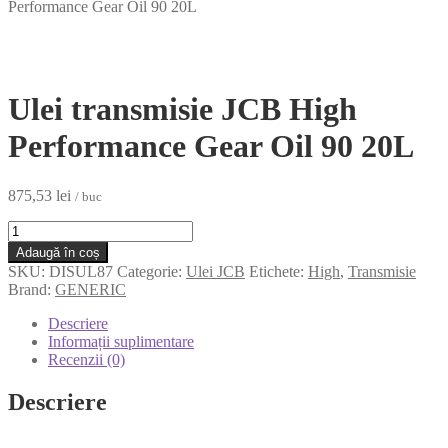
Performance Gear Oil 90 20L
Ulei transmisie JCB High
Performance Gear Oil 90 20L
875,53
lei
/ buc
Cantitate
Ulei
Adaugă în coș
transmisie
SKU:
DISUL87
Categorie:
Ulei JCB
Etichete:
High
,
Transmisie
JCB
Brand:
GENERIC
High
Performance
Descriere
Gear
Informații suplimentare
Oil
Recenzii (0)
90
20L
Descriere