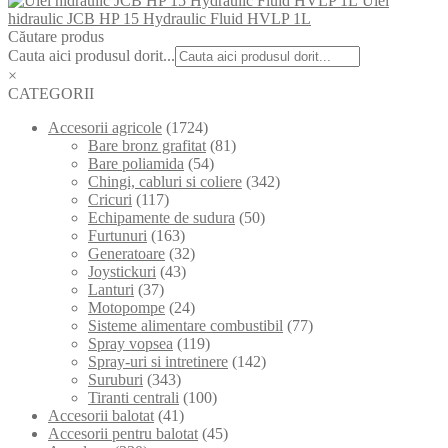
Ulei
hidraulic JCB HP 15 Hydraulic Fluid HVLP 1L
Căutare produs
Cauta aici produsul dorit...
×
CATEGORII
Accesorii agricole
(1724)
Bare bronz grafitat
(81)
Bare poliamida
(54)
Chingi, cabluri si coliere
(342)
Cricuri
(117)
Echipamente de sudura
(50)
Furtunuri
(163)
Generatoare
(32)
Joystickuri
(43)
Lanturi
(37)
Motopompe
(24)
Sisteme alimentare combustibil
(77)
Spray vopsea
(119)
Spray-uri si intretinere
(142)
Suruburi
(343)
Tiranti centrali
(100)
Accesorii balotat
(41)
Accesorii pentru balotat
(45)