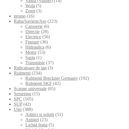
Valtra (Valmet)
(14)
Wola
(5)
Zetor
(3)
promo
(16)
Raba/Saviem/Aro
(223)
Caroserie
(6)
Directie
(28)
Electrice
(56)
Franare
(36)
Hidraulica
(6)
Motor
(53)
Sasiu
(1)
Transmisie
(37)
Ridicatoare de lan
(3)
Rulmenti
(234)
Rulmenti Breckner Germany
(192)
Rulmenti SKF
(42)
Scaune universale
(65)
Semering
(15)
SPC
(105)
SUP
(42)
Ulei
(388)
Aditivi si solutii
(51)
Antigel
(23)
Lichid frana
(5)