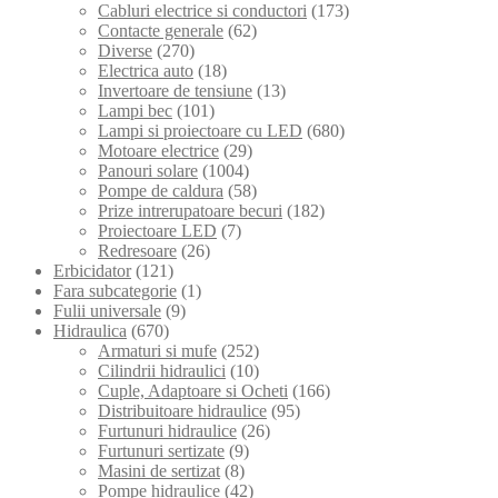
Cabluri electrice si conductori
(173)
Contacte generale
(62)
Diverse
(270)
Electrica auto
(18)
Invertoare de tensiune
(13)
Lampi bec
(101)
Lampi si proiectoare cu LED
(680)
Motoare electrice
(29)
Panouri solare
(1004)
Pompe de caldura
(58)
Prize intrerupatoare becuri
(182)
Proiectoare LED
(7)
Redresoare
(26)
Erbicidator
(121)
Fara subcategorie
(1)
Fulii universale
(9)
Hidraulica
(670)
Armaturi si mufe
(252)
Cilindrii hidraulici
(10)
Cuple, Adaptoare si Ocheti
(166)
Distribuitoare hidraulice
(95)
Furtunuri hidraulice
(26)
Furtunuri sertizate
(9)
Masini de sertizat
(8)
Pompe hidraulice
(42)