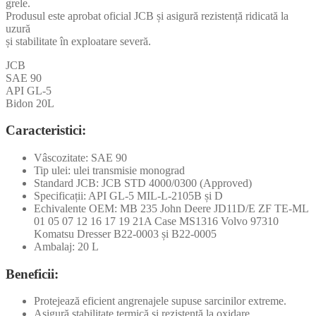
grele.
Produsul este aprobat oficial JCB și asigură rezistență ridicată la
uzură
și stabilitate în exploatare severă.
JCB
SAE 90
API GL-5
Bidon 20L
Caracteristici:
Vâscozitate: SAE 90
Tip ulei: ulei transmisie monograd
Standard JCB: JCB STD 4000/0300 (Approved)
Specificații: API GL-5 MIL-L-2105B și D
Echivalente OEM: MB 235 John Deere JD11D/E ZF TE-ML
01 05 07 12 16 17 19 21A Case MS1316 Volvo 97310
Komatsu Dresser B22-0003 și B22-0005
Ambalaj: 20 L
Beneficii:
Protejează eficient angrenajele supuse sarcinilor extreme.
Asigură stabilitate termică și rezistență la oxidare.