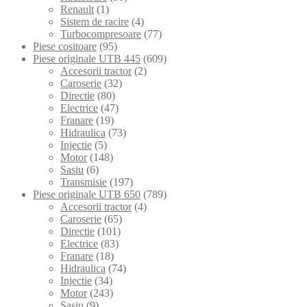
Renault
(1)
Sistem de racire
(4)
Turbocompresoare
(77)
Piese cositoare
(95)
Piese originale UTB 445
(609)
Accesorii tractor
(2)
Caroserie
(32)
Directie
(80)
Electrice
(47)
Franare
(19)
Hidraulica
(73)
Injectie
(5)
Motor
(148)
Sasiu
(6)
Transmisie
(197)
Piese originale UTB 650
(789)
Accesorii tractor
(4)
Caroserie
(65)
Directie
(101)
Electrice
(83)
Franare
(18)
Hidraulica
(74)
Injectie
(34)
Motor
(243)
Sasiu
(9)