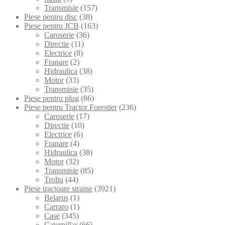
Transmisie
(157)
Piese pentru disc
(38)
Piese pentru JCB
(163)
Caroserie
(36)
Directie
(11)
Electrice
(8)
Franare
(2)
Hidraulica
(38)
Motor
(33)
Transmisie
(35)
Piese pentru plug
(86)
Piese pentru Tractor Forestier
(236)
Caroserie
(17)
Directie
(10)
Electrice
(6)
Franare
(4)
Hidraulica
(38)
Motor
(32)
Transmisie
(85)
Troliu
(44)
Piese tractoare straine
(3921)
Belarus
(1)
Carraro
(1)
Case
(345)
Caterpillar
(66)