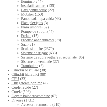
Iluminat
(344)
Instalatii sanitare
(135)
Lazi pentru scule
(22)
Mobilier
(153)
Panou solar apa calda
(43)
Placi plexiglas
(3)
Plasa umbrire
(32)
Pompe de stropit
(44)
Prelate
(15)
Produse antidaunatori
(78)
Saci
(31)
Scule si unelte
(2370)
Sisteme de irigare
(633)
Sisteme de supraveghere si securitate
(86)
Sisteme de ventilatie
(27)
Trambuline
(3)
Cilindrii basculare
(38)
Cilindrii hidraulici
(88)
CPU
(33)
Culegatoare porumb
(4)
Cuple rapide
(27)
Curele
(596)
Degete balotiere/combine
(67)
Diverse
(1731)
Accesorii remorcare
(219)