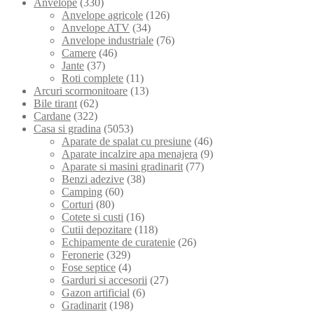
Anvelope
(330)
Anvelope agricole
(126)
Anvelope ATV
(34)
Anvelope industriale
(76)
Camere
(46)
Jante
(37)
Roti complete
(11)
Arcuri scormonitoare
(13)
Bile tirant
(62)
Cardane
(322)
Casa si gradina
(5053)
Aparate de spalat cu presiune
(46)
Aparate incalzire apa menajera
(9)
Aparate si masini gradinarit
(77)
Benzi adezive
(38)
Camping
(60)
Corturi
(80)
Cotete si custi
(16)
Cutii depozitare
(118)
Echipamente de curatenie
(26)
Feronerie
(329)
Fose septice
(4)
Garduri si accesorii
(27)
Gazon artificial
(6)
Gradinarit
(198)