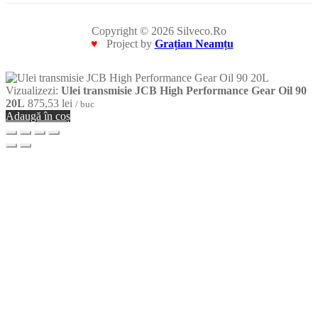
Copyright © 2026 Silveco.Ro
♥
Project by
Grațian Neamțu
Vizualizezi:
Ulei transmisie JCB High Performance Gear Oil 90
20L
875,53
lei
/ buc
Adaugă în coș