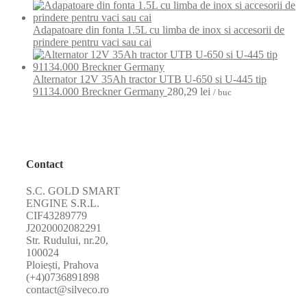
Adapatoare din fonta 1.5L cu limba de inox si accesorii de
prindere pentru vaci sau cai
Alternator 12V 35Ah tractor UTB U-650 si U-445 tip
91134.000 Breckner Germany
280,29
lei
/ buc
Contact
S.C. GOLD SMART
ENGINE S.R.L.
CIF43289779
J2020002082291
Str. Rudului, nr.20,
100024
Ploiești, Prahova
(+4)0736891898
contact@silveco.ro