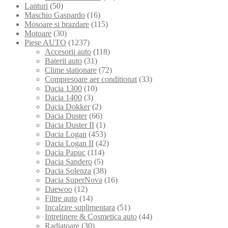
Lanturi
(50)
Maschio Gaspardo
(16)
Mosoare si brazdare
(115)
Motoare
(30)
Piese AUTO
(1237)
Accesorii auto
(118)
Baterii auto
(31)
Clime stationare
(72)
Compresoare aer conditionat
(33)
Dacia 1300
(10)
Dacia 1400
(3)
Dacia Dokker
(2)
Dacia Duster
(66)
Dacia Duster II
(1)
Dacia Logan
(453)
Dacia Logan II
(42)
Dacia Papuc
(114)
Dacia Sandero
(5)
Dacia Solenza
(38)
Dacia SuperNova
(16)
Daewoo
(12)
Filtre auto
(14)
Incalzire suplimentara
(51)
Intretinere & Cosmetica auto
(44)
Radiatoare
(30)