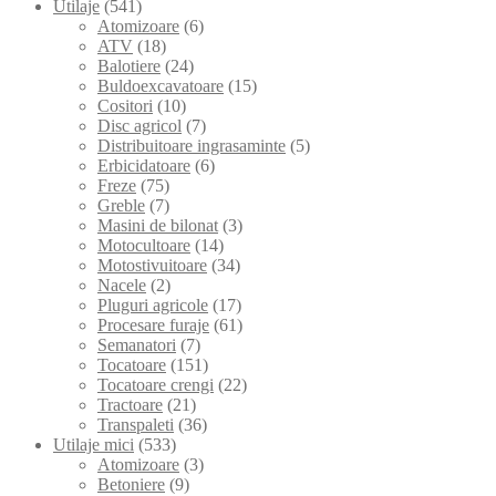
Utilaje
(541)
Atomizoare
(6)
ATV
(18)
Balotiere
(24)
Buldoexcavatoare
(15)
Cositori
(10)
Disc agricol
(7)
Distribuitoare ingrasaminte
(5)
Erbicidatoare
(6)
Freze
(75)
Greble
(7)
Masini de bilonat
(3)
Motocultoare
(14)
Motostivuitoare
(34)
Nacele
(2)
Pluguri agricole
(17)
Procesare furaje
(61)
Semanatori
(7)
Tocatoare
(151)
Tocatoare crengi
(22)
Tractoare
(21)
Transpaleti
(36)
Utilaje mici
(533)
Atomizoare
(3)
Betoniere
(9)