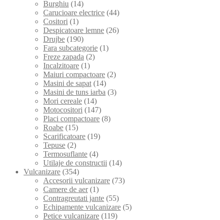
Burghiu
(14)
Carucioare electrice
(44)
Cositori
(1)
Despicatoare lemne
(26)
Drujbe
(190)
Fara subcategorie
(1)
Freze zapada
(2)
Incalzitoare
(1)
Maiuri compactoare
(2)
Masini de sapat
(14)
Masini de tuns iarba
(3)
Mori cereale
(14)
Motocositori
(147)
Placi compactoare
(8)
Roabe
(15)
Scarificatoare
(19)
Tepuse
(2)
Termosuflante
(4)
Utilaje de constructii
(14)
Vulcanizare
(354)
Accesorii vulcanizare
(73)
Camere de aer
(1)
Contragreutati jante
(55)
Echipamente vulcanizare
(5)
Petice vulcanizare
(119)