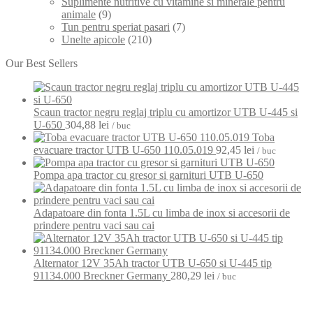
Suplimente nutritive cu vitamine si minerale pentru
animale
(9)
Tun pentru speriat pasari
(7)
Unelte apicole
(210)
Our Best Sellers
Scaun tractor negru reglaj triplu cu amortizor UTB U-445 si
U-650
304,88
lei
/ buc
Toba
evacuare tractor UTB U-650 110.05.019
92,45
lei
/ buc
Pompa apa tractor cu gresor si garnituri UTB U-650
Adapatoare din fonta 1.5L cu limba de inox si accesorii de
prindere pentru vaci sau cai
Alternator 12V 35Ah tractor UTB U-650 si U-445 tip
91134.000 Breckner Germany
280,29
lei
/ buc