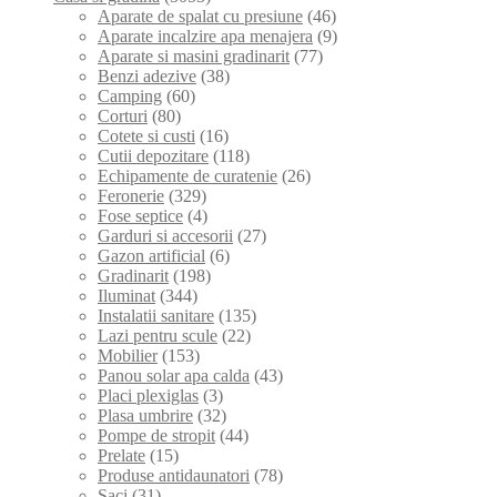
Aparate de spalat cu presiune
(46)
Aparate incalzire apa menajera
(9)
Aparate si masini gradinarit
(77)
Benzi adezive
(38)
Camping
(60)
Corturi
(80)
Cotete si custi
(16)
Cutii depozitare
(118)
Echipamente de curatenie
(26)
Feronerie
(329)
Fose septice
(4)
Garduri si accesorii
(27)
Gazon artificial
(6)
Gradinarit
(198)
Iluminat
(344)
Instalatii sanitare
(135)
Lazi pentru scule
(22)
Mobilier
(153)
Panou solar apa calda
(43)
Placi plexiglas
(3)
Plasa umbrire
(32)
Pompe de stropit
(44)
Prelate
(15)
Produse antidaunatori
(78)
Saci
(31)