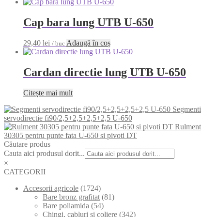
Cap bara lung UTB U-650
29,40
lei
Adaugă în coș
/ buc
Cardan directie lung UTB U-650
Citește mai mult
Segmenti
servodirectie fi90/2,5+2,5+2,5+2,5 U-650
Rulment
30305 pentru punte fata U-650 si pivoti DT
Căutare produs
Cauta aici produsul dorit...
×
CATEGORII
Accesorii agricole
(1724)
Bare bronz grafitat
(81)
Bare poliamida
(54)
Chingi, cabluri si coliere
(342)