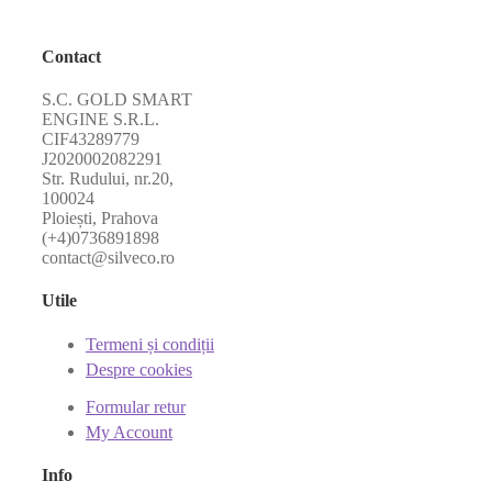
Contact
S.C. GOLD SMART
ENGINE S.R.L.
CIF43289779
J2020002082291
Str. Rudului, nr.20,
100024
Ploiești, Prahova
(+4)0736891898
contact@silveco.ro
Utile
Termeni și condiții
Despre cookies
Formular retur
My Account
Info