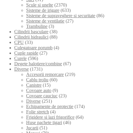
Scule si unelte
(2370)
Sisteme de irigare
(633)
Sisteme de supraveghere si securitate
(86)
Sisteme de ventilatie
(27)
Trambuline
(3)
Cilindrii basculare
(38)
Cilindrii hidraulici
(88)
CPU
(33)
Culegatoare porumb
(4)
Cuple rapide
(27)
Curele
(596)
Degete balotiere/combine
(67)
Diverse
(1731)
Accesorii remorcare
(219)
Cablu troliu
(60)
Canistre
(15)
Covoare auto
(9)
Covoare cauciuc
(23)
Diverse
(251)
Echipamente de protectie
(174)
Folie stretch
(4)
Frigidere si lazi frigorifice
(64)
Huse pachete tigari
(46)
Jucarii
(51)