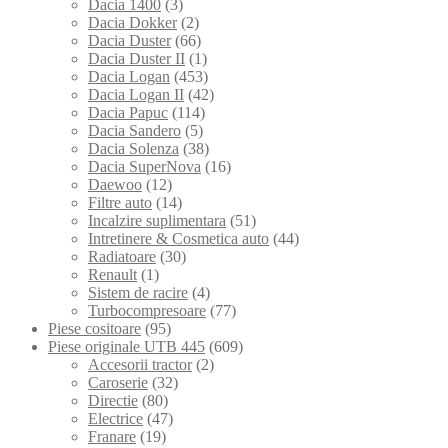
Dacia 1400
(3)
Dacia Dokker
(2)
Dacia Duster
(66)
Dacia Duster II
(1)
Dacia Logan
(453)
Dacia Logan II
(42)
Dacia Papuc
(114)
Dacia Sandero
(5)
Dacia Solenza
(38)
Dacia SuperNova
(16)
Daewoo
(12)
Filtre auto
(14)
Incalzire suplimentara
(51)
Intretinere & Cosmetica auto
(44)
Radiatoare
(30)
Renault
(1)
Sistem de racire
(4)
Turbocompresoare
(77)
Piese cositoare
(95)
Piese originale UTB 445
(609)
Accesorii tractor
(2)
Caroserie
(32)
Directie
(80)
Electrice
(47)
Franare
(19)