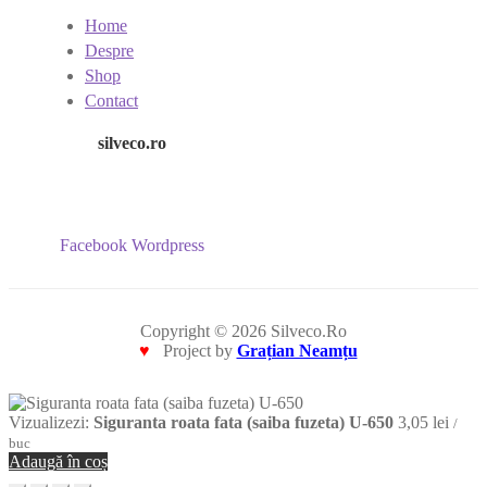
Home
Despre
Shop
Contact
silveco.ro
Facebook
Wordpress
Copyright © 2026 Silveco.Ro
♥
Project by
Grațian Neamțu
Vizualizezi:
Siguranta roata fata (saiba fuzeta) U-650
3,05
lei
/
buc
Adaugă în coș