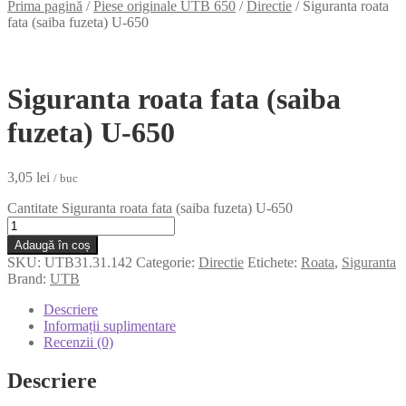
Prima pagină
/
Piese originale UTB 650
/
Directie
/
Siguranta roata
fata (saiba fuzeta) U-650
Siguranta roata fata (saiba
fuzeta) U-650
3,05
lei
/ buc
Cantitate Siguranta roata fata (saiba fuzeta) U-650
Adaugă în coș
SKU:
UTB31.31.142
Categorie:
Directie
Etichete:
Roata
,
Siguranta
Brand:
UTB
Descriere
Informații suplimentare
Recenzii (0)
Descriere