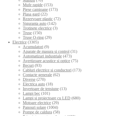
Manusi
(70)
Mufe rapide
(153)
Piese camioane
(173)
Plasa gard
(22)
Rezervoare plastic
(72)
Siguranta auto
(142)
Trotinete electrice
(3)
Truse
(150)
Truse O-ring
(29)
Electrice
(3305)
Acumulatori
(9)
Aparate de masura si control
(31)
Automatizari industriale
(473)
Avertizoare acustice si optice
(75)
Becuri
(93)
Cabluri electrice si conductori
(173)
Contacte generale
(62)
Diverse
(270)
Electrica auto
(18)
Invertoare de tensiune
(13)
Lampi bec
(101)
Lampi si proiectoare cu LED
(680)
Motoare electrice
(29)
Panouri solare
(1004)
Pompe de caldura
(58)