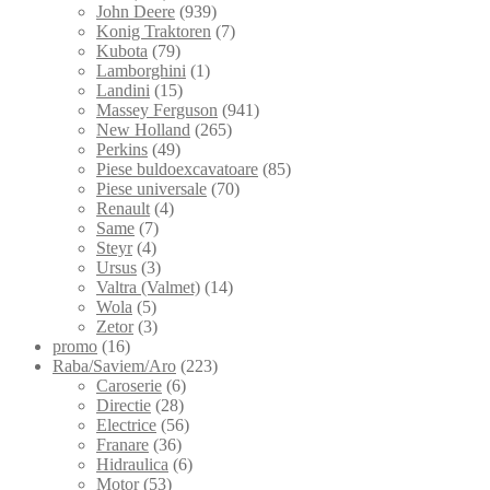
John Deere
(939)
Konig Traktoren
(7)
Kubota
(79)
Lamborghini
(1)
Landini
(15)
Massey Ferguson
(941)
New Holland
(265)
Perkins
(49)
Piese buldoexcavatoare
(85)
Piese universale
(70)
Renault
(4)
Same
(7)
Steyr
(4)
Ursus
(3)
Valtra (Valmet)
(14)
Wola
(5)
Zetor
(3)
promo
(16)
Raba/Saviem/Aro
(223)
Caroserie
(6)
Directie
(28)
Electrice
(56)
Franare
(36)
Hidraulica
(6)
Motor
(53)