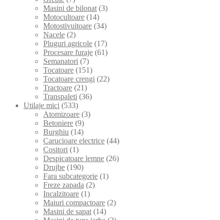
Masini de bilonat
(3)
Motocultoare
(14)
Motostivuitoare
(34)
Nacele
(2)
Pluguri agricole
(17)
Procesare furaje
(61)
Semanatori
(7)
Tocatoare
(151)
Tocatoare crengi
(22)
Tractoare
(21)
Transpaleti
(36)
Utilaje mici
(533)
Atomizoare
(3)
Betoniere
(9)
Burghiu
(14)
Carucioare electrice
(44)
Cositori
(1)
Despicatoare lemne
(26)
Drujbe
(190)
Fara subcategorie
(1)
Freze zapada
(2)
Incalzitoare
(1)
Maiuri compactoare
(2)
Masini de sapat
(14)