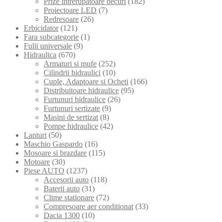
Prize intrerupatoare becuri
(182)
Proiectoare LED
(7)
Redresoare
(26)
Erbicidator
(121)
Fara subcategorie
(1)
Fulii universale
(9)
Hidraulica
(670)
Armaturi si mufe
(252)
Cilindrii hidraulici
(10)
Cuple, Adaptoare si Ocheti
(166)
Distribuitoare hidraulice
(95)
Furtunuri hidraulice
(26)
Furtunuri sertizate
(9)
Masini de sertizat
(8)
Pompe hidraulice
(42)
Lanturi
(50)
Maschio Gaspardo
(16)
Mosoare si brazdare
(115)
Motoare
(30)
Piese AUTO
(1237)
Accesorii auto
(118)
Baterii auto
(31)
Clime stationare
(72)
Compresoare aer conditionat
(33)
Dacia 1300
(10)