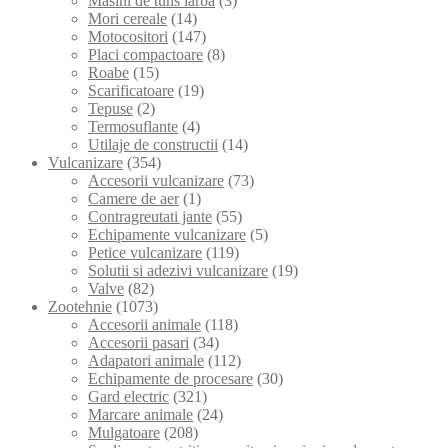
Masini de tuns iarba
(3)
Mori cereale
(14)
Motocositori
(147)
Placi compactoare
(8)
Roabe
(15)
Scarificatoare
(19)
Tepuse
(2)
Termosuflante
(4)
Utilaje de constructii
(14)
Vulcanizare
(354)
Accesorii vulcanizare
(73)
Camere de aer
(1)
Contragreutati jante
(55)
Echipamente vulcanizare
(5)
Petice vulcanizare
(119)
Solutii si adezivi vulcanizare
(19)
Valve
(82)
Zootehnie
(1073)
Accesorii animale
(118)
Accesorii pasari
(34)
Adapatori animale
(112)
Echipamente de procesare
(30)
Gard electric
(321)
Marcare animale
(24)
Mulgatoare
(208)