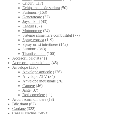
Cricuri
(117)
Echipamente de sudura
(50)
Furtunuri
(163)
Generatoare
(32)
Joystickuri
(43)
Lanturi
(37)
Motopompe
(24)
Sisteme alimentare combustibil
(77)
Spray vopsea
(119)
Spray-uri si intretinere
(142)
Suruburi
(343)
Tiranti centrali
(100)
Accesorii balotat
(41)
Accesorii pentru balotat
(45)
Anvelope
(330)
Anvelope agricole
(126)
Anvelope ATV
(34)
Anvelope industriale
(76)
Camere
(46)
Jante
(37)
Roti complete
(11)
Arcuri scormonitoare
(13)
Bile tirant
(62)
Cardane
(322)
Casa si gradina
(5053)