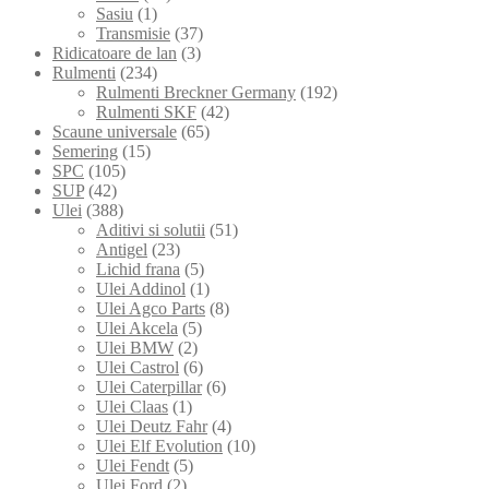
Sasiu
(1)
Transmisie
(37)
Ridicatoare de lan
(3)
Rulmenti
(234)
Rulmenti Breckner Germany
(192)
Rulmenti SKF
(42)
Scaune universale
(65)
Semering
(15)
SPC
(105)
SUP
(42)
Ulei
(388)
Aditivi si solutii
(51)
Antigel
(23)
Lichid frana
(5)
Ulei Addinol
(1)
Ulei Agco Parts
(8)
Ulei Akcela
(5)
Ulei BMW
(2)
Ulei Castrol
(6)
Ulei Caterpillar
(6)
Ulei Claas
(1)
Ulei Deutz Fahr
(4)
Ulei Elf Evolution
(10)
Ulei Fendt
(5)
Ulei Ford
(2)