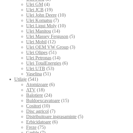
Ulei GM
(4)
Ulei JCB
(19)
Ulei John Deere
(10)
Ulei Komatsu
(7)
Ulei Liqui Moly
(10)
Ulei Manitou
(14)
Ulei Massey Ferguson
(5)
Ulei Mobil
(12)
Ulei OEM VW Group
(3)
Ulei Olipes
(51)
Ulei Petronas
(14)
Ulei TotalEnergies
(6)
Ulei UTB
(53)
Vaselina
(51)
Utilaje
(541)
Atomizoare
(6)
ATV
(18)
Balotiere
(24)
Buldoexcavatoare
(15)
Cositori
(10)
Disc agricol
(7)
Distribuitoare ingrasaminte
(5)
Erbicidatoare
(6)
Freze
(75)
Greble
(7)