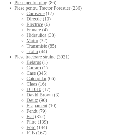
Piese pentru plug
(86)
Piese pentru Tractor Forestier
(236)
Caroserie
(17)
Directie
(10)
Electrice
(6)
Franare
(4)
Hidraulica
(38)
Motor
(32)
Transmisie
(85)
Troliu
(44)
Piese tractoare straine
(3921)
Belarus
(1)
Carraro
(1)
Case
(345)
Caterpillar
(66)
Claas
(16)
D-1010
(17)
David Brown
(3)
Deutz
(90)
Esapament
(10)
Fendt
(79)
Fiat
(352)
Filtre
(139)
Ford
(144)
JCB
(167)