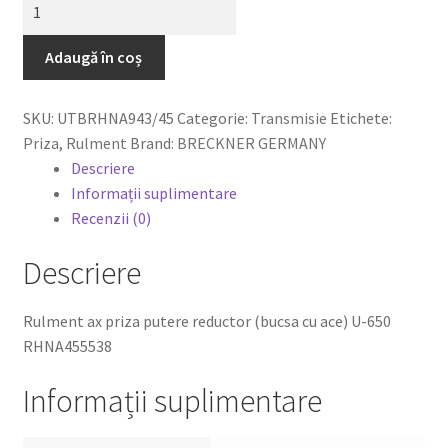
Adaugă în coș
0,00 lei
SKU:
UTBRHNA943/45
Categorie:
Transmisie
Etichete:
Priza
,
Rulment
Brand:
BRECKNER GERMANY
Descriere
Informații suplimentare
Recenzii (0)
Descriere
Rulment ax priza putere reductor (bucsa cu ace) U-650
RHNA455538
Informații suplimentare