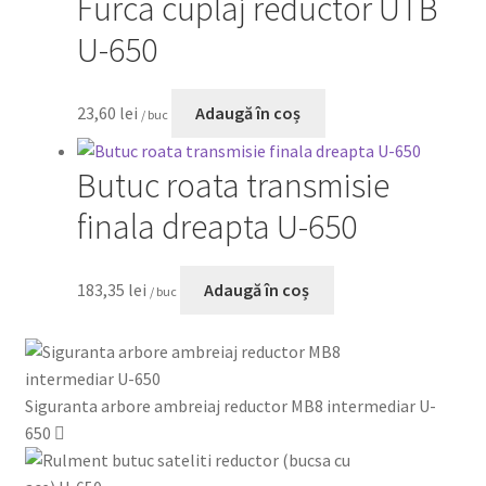
Furca cuplaj reductor UTB
U-650
23,60
lei
Adaugă în coș
/ buc
Butuc roata transmisie
finala dreapta U-650
183,35
lei
Adaugă în coș
/ buc
Siguranta arbore ambreiaj reductor MB8 intermediar U-
650