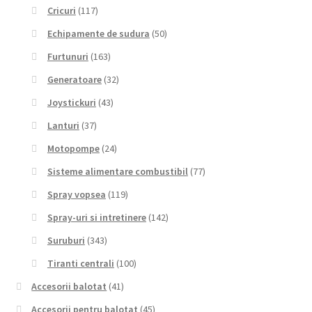
Cricuri
(117)
Echipamente de sudura
(50)
Furtunuri
(163)
Generatoare
(32)
Joystickuri
(43)
Lanturi
(37)
Motopompe
(24)
Sisteme alimentare combustibil
(77)
Spray vopsea
(119)
Spray-uri si intretinere
(142)
Suruburi
(343)
Tiranti centrali
(100)
Accesorii balotat
(41)
Accesorii pentru balotat
(45)