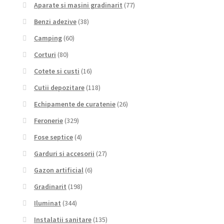
Aparate si masini gradinarit
(77)
Benzi adezive
(38)
Camping
(60)
Corturi
(80)
Cotete si custi
(16)
Cutii depozitare
(118)
Echipamente de curatenie
(26)
Feronerie
(329)
Fose septice
(4)
Garduri si accesorii
(27)
Gazon artificial
(6)
Gradinarit
(198)
Iluminat
(344)
Instalatii sanitare
(135)