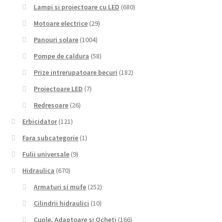
Lampi si proiectoare cu LED
(680)
Motoare electrice
(29)
Panouri solare
(1004)
Pompe de caldura
(58)
Prize intrerupatoare becuri
(182)
Proiectoare LED
(7)
Redresoare
(26)
Erbicidator
(121)
Fara subcategorie
(1)
Fulii universale
(9)
Hidraulica
(670)
Armaturi si mufe
(252)
Cilindrii hidraulici
(10)
Cuple, Adaptoare si Ocheti
(166)