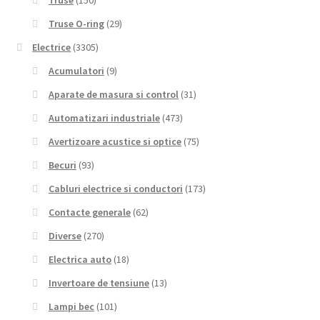
Truse
(150)
Truse O-ring
(29)
Electrice
(3305)
Acumulatori
(9)
Aparate de masura si control
(31)
Automatizari industriale
(473)
Avertizoare acustice si optice
(75)
Becuri
(93)
Cabluri electrice si conductori
(173)
Contacte generale
(62)
Diverse
(270)
Electrica auto
(18)
Invertoare de tensiune
(13)
Lampi bec
(101)