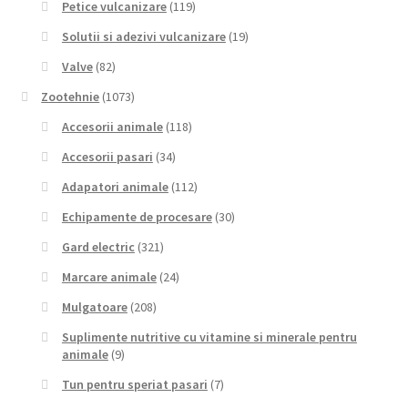
Petice vulcanizare
(119)
Solutii si adezivi vulcanizare
(19)
Valve
(82)
Zootehnie
(1073)
Accesorii animale
(118)
Accesorii pasari
(34)
Adapatori animale
(112)
Echipamente de procesare
(30)
Gard electric
(321)
Marcare animale
(24)
Mulgatoare
(208)
Suplimente nutritive cu vitamine si minerale pentru
animale
(9)
Tun pentru speriat pasari
(7)