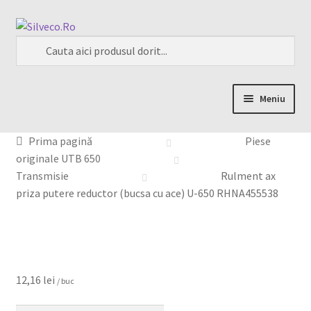
Meniu
Home
Prima pagină
Piese
originale UTB 650
Despre
Transmisie
Rulment ax
priza putere reductor (bucsa cu ace) U-650 RHNA455538
Magazin
My account
Contact
12,16
lei
/ buc