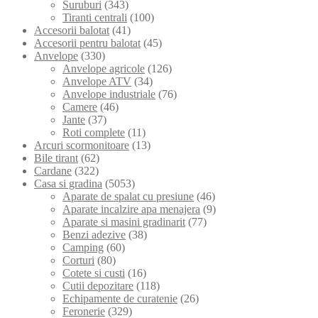
Suruburi
(343)
Tiranti centrali
(100)
Accesorii balotat
(41)
Accesorii pentru balotat
(45)
Anvelope
(330)
Anvelope agricole
(126)
Anvelope ATV
(34)
Anvelope industriale
(76)
Camere
(46)
Jante
(37)
Roti complete
(11)
Arcuri scormonitoare
(13)
Bile tirant
(62)
Cardane
(322)
Casa si gradina
(5053)
Aparate de spalat cu presiune
(46)
Aparate incalzire apa menajera
(9)
Aparate si masini gradinarit
(77)
Benzi adezive
(38)
Camping
(60)
Corturi
(80)
Cotete si custi
(16)
Cutii depozitare
(118)
Echipamente de curatenie
(26)
Feronerie
(329)