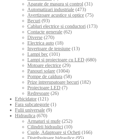
Aparate de masura si control
(31)
Automatizari industriale
(473)
Avertizoare acustice si optice
(75)
Becuri
(93)
Cabluri electrice si conductori
(173)
Contacte generale
(62)
Diverse
(270)
Electrica auto
(18)
Invertoare de tensiune
(13)
Lampi bec
(101)
Lampi si proiectoare cu LED
(680)
Motoare electrice
(29)
Panouri solare
(1004)
Pompe de caldura
(58)
Prize intrerupatoare becuri
(182)
Proiectoare LED
(7)
Redresoare
(26)
Erbicidator
(121)
Fara subcategorie
(1)
Fulii universale
(9)
Hidraulica
(670)
Armaturi si mufe
(252)
Cilindrii hidraulici
(10)
Cuple, Adaptoare si Ocheti
(166)
Distribuitoare hidraulice
(95)