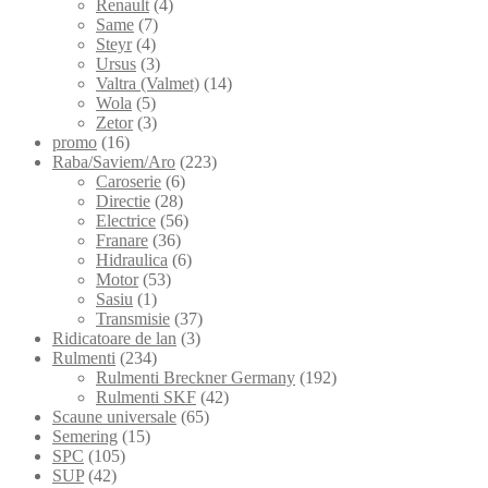
Renault
(4)
Same
(7)
Steyr
(4)
Ursus
(3)
Valtra (Valmet)
(14)
Wola
(5)
Zetor
(3)
promo
(16)
Raba/Saviem/Aro
(223)
Caroserie
(6)
Directie
(28)
Electrice
(56)
Franare
(36)
Hidraulica
(6)
Motor
(53)
Sasiu
(1)
Transmisie
(37)
Ridicatoare de lan
(3)
Rulmenti
(234)
Rulmenti Breckner Germany
(192)
Rulmenti SKF
(42)
Scaune universale
(65)
Semering
(15)
SPC
(105)
SUP
(42)