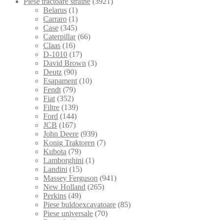
Piese tractoare straine
(3921)
Belarus
(1)
Carraro
(1)
Case
(345)
Caterpillar
(66)
Claas
(16)
D-1010
(17)
David Brown
(3)
Deutz
(90)
Esapament
(10)
Fendt
(79)
Fiat
(352)
Filtre
(139)
Ford
(144)
JCB
(167)
John Deere
(939)
Konig Traktoren
(7)
Kubota
(79)
Lamborghini
(1)
Landini
(15)
Massey Ferguson
(941)
New Holland
(265)
Perkins
(49)
Piese buldoexcavatoare
(85)
Piese universale
(70)