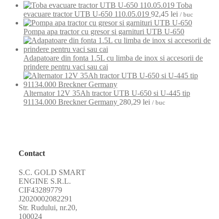
Toba
evacuare tractor UTB U-650 110.05.019
92,45
lei
/ buc
Pompa apa tractor cu gresor si garnituri UTB U-650
Adapatoare din fonta 1.5L cu limba de inox si accesorii de
prindere pentru vaci sau cai
Alternator 12V 35Ah tractor UTB U-650 si U-445 tip
91134.000 Breckner Germany
280,29
lei
/ buc
Contact
S.C. GOLD SMART
ENGINE S.R.L.
CIF43289779
J2020002082291
Str. Rudului, nr.20,
100024