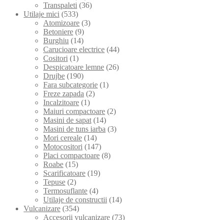
Transpaleti
(36)
Utilaje mici
(533)
Atomizoare
(3)
Betoniere
(9)
Burghiu
(14)
Carucioare electrice
(44)
Cositori
(1)
Despicatoare lemne
(26)
Drujbe
(190)
Fara subcategorie
(1)
Freze zapada
(2)
Incalzitoare
(1)
Maiuri compactoare
(2)
Masini de sapat
(14)
Masini de tuns iarba
(3)
Mori cereale
(14)
Motocositori
(147)
Placi compactoare
(8)
Roabe
(15)
Scarificatoare
(19)
Tepuse
(2)
Termosuflante
(4)
Utilaje de constructii
(14)
Vulcanizare
(354)
Accesorii vulcanizare
(73)