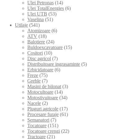
Ulei Petronas
(14)
Ulei TotalEnergies
(6)
Ulei UTB
(53)
Vaselina
(51)
Utilaje
(541)
Atomizoare
(6)
ATV
(18)
Balotiere
(24)
Buldoexcavatoare
(15)
Cositori
(10)
Disc agricol
(7)
Distribuitoare ingrasaminte
(5)
Erbicidatoare
(6)
Freze
(75)
Greble
(7)
Masini de bilonat
(3)
Motocultoare
(14)
Motostivuitoare
(34)
Nacele
(2)
Pluguri agricole
(17)
Procesare furaje
(61)
Semanatori
(7)
Tocatoare
(151)
Tocatoare crengi
(22)
Tractoare
(21)