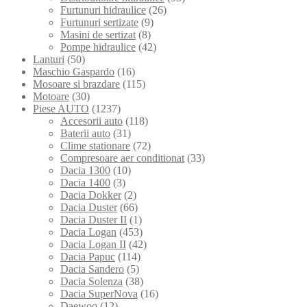
Furtunuri hidraulice
(26)
Furtunuri sertizate
(9)
Masini de sertizat
(8)
Pompe hidraulice
(42)
Lanturi
(50)
Maschio Gaspardo
(16)
Mosoare si brazdare
(115)
Motoare
(30)
Piese AUTO
(1237)
Accesorii auto
(118)
Baterii auto
(31)
Clime stationare
(72)
Compresoare aer conditionat
(33)
Dacia 1300
(10)
Dacia 1400
(3)
Dacia Dokker
(2)
Dacia Duster
(66)
Dacia Duster II
(1)
Dacia Logan
(453)
Dacia Logan II
(42)
Dacia Papuc
(114)
Dacia Sandero
(5)
Dacia Solenza
(38)
Dacia SuperNova
(16)
Daewoo
(12)