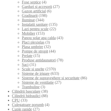
Fose septice
(4)
Garduri si accesorii
(27)
Gazon artificial
(6)
Gradinarit
(198)
Iluminat
(344)
Instalatii sanitare
(135)
Lazi pentru scule
(22)
Mobilier
(153)
Panou solar apa calda
(43)
Placi plexiglas
(3)
Plasa umbrire
(32)
Pompe de stropit
(44)
Prelate
(15)
Produse antidaunatori
(78)
Saci
(31)
Scule si unelte
(2370)
Sisteme de irigare
(633)
Sisteme de supraveghere si securitate
(86)
Sisteme de ventilatie
(27)
Trambuline
(3)
Cilindrii basculare
(38)
Cilindrii hidraulici
(88)
CPU
(33)
Culegatoare porumb
(4)
Cuple rapide
(27)