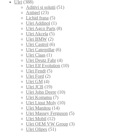
Ulei
(388)
Aditivi si solutii
(51)
Antigel
(23)
Lichid frana
(5)
Ulei Addinol
(1)
Ulei Agco Parts
(8)
Ulei Akcela
(5)
Ulei BMW
(2)
Ulei Castrol
(6)
Ulei Caterpillar
(6)
Ulei Claas
(1)
Ulei Deutz Fahr
(4)
Ulei Elf Evolution
(10)
Ulei Fendt
(5)
Ulei Ford
(2)
Ulei GM
(4)
Ulei JCB
(19)
Ulei John Deere
(10)
Ulei Komatsu
(7)
Ulei Liqui Moly
(10)
Ulei Manitou
(14)
Ulei Massey Ferguson
(5)
Ulei Mobil
(12)
Ulei OEM VW Group
(3)
Ulei Olipes
(51)