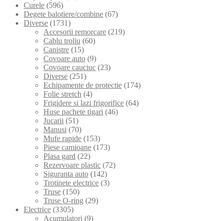
Curele
(596)
Degete balotiere/combine
(67)
Diverse
(1731)
Accesorii remorcare
(219)
Cablu troliu
(60)
Canistre
(15)
Covoare auto
(9)
Covoare cauciuc
(23)
Diverse
(251)
Echipamente de protectie
(174)
Folie stretch
(4)
Frigidere si lazi frigorifice
(64)
Huse pachete tigari
(46)
Jucarii
(51)
Manusi
(70)
Mufe rapide
(153)
Piese camioane
(173)
Plasa gard
(22)
Rezervoare plastic
(72)
Siguranta auto
(142)
Trotinete electrice
(3)
Truse
(150)
Truse O-ring
(29)
Electrice
(3305)
Acumulatori
(9)