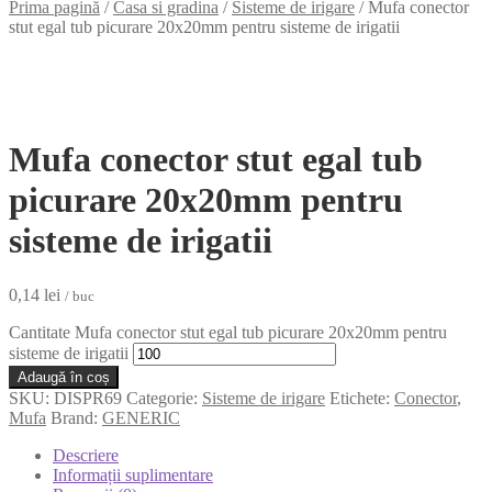
Prima pagină
/
Casa si gradina
/
Sisteme de irigare
/
Mufa conector
stut egal tub picurare 20x20mm pentru sisteme de irigatii
Mufa conector stut egal tub
picurare 20x20mm pentru
sisteme de irigatii
0,14
lei
/ buc
Cantitate Mufa conector stut egal tub picurare 20x20mm pentru
sisteme de irigatii
Adaugă în coș
SKU:
DISPR69
Categorie:
Sisteme de irigare
Etichete:
Conector
,
Mufa
Brand:
GENERIC
Descriere
Informații suplimentare