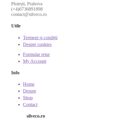
Ploiești, Prahova
(+4)0736891898
contact@silveco.ro
Utile
Termeni și condiții
Despre cookies
Formular retur
My Account
Info
Home
Despre
Shop
Contact
silveco.ro