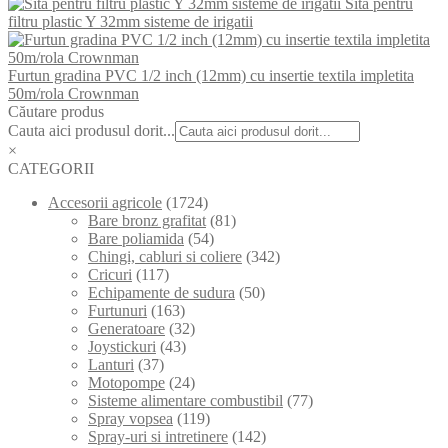
Sita pentru
filtru plastic Y 32mm sisteme de irigatii
Furtun gradina PVC 1/2 inch (12mm) cu insertie textila impletita
50m/rola Crownman
Căutare produs
Cauta aici produsul dorit...
×
CATEGORII
Accesorii agricole
(1724)
Bare bronz grafitat
(81)
Bare poliamida
(54)
Chingi, cabluri si coliere
(342)
Cricuri
(117)
Echipamente de sudura
(50)
Furtunuri
(163)
Generatoare
(32)
Joystickuri
(43)
Lanturi
(37)
Motopompe
(24)
Sisteme alimentare combustibil
(77)
Spray vopsea
(119)
Spray-uri si intretinere
(142)