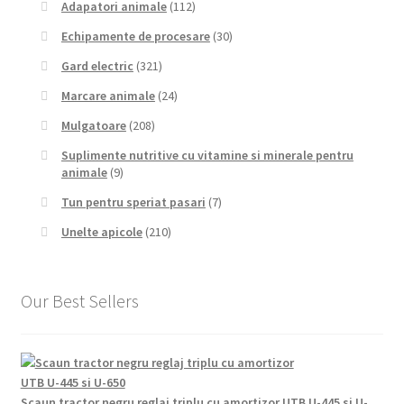
Adapatori animale
(112)
Echipamente de procesare
(30)
Gard electric
(321)
Marcare animale
(24)
Mulgatoare
(208)
Suplimente nutritive cu vitamine si minerale pentru
animale
(9)
Tun pentru speriat pasari
(7)
Unelte apicole
(210)
Our Best Sellers
Scaun tractor negru reglaj triplu cu amortizor UTB U-445 si U-