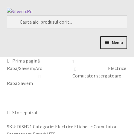
Meniu
Home
Prima pagină
Raba/Saviem/Aro
Electrice
Despre
Comutator stergatoare
Raba Saviem
Magazin
My account
Stoc epuizat
Contact
SKU:
DISH21
Categorie:
Electrice
Etichete:
Comutator
,