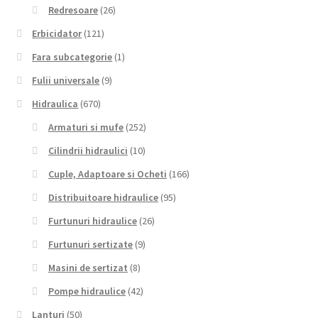
Redresoare
(26)
Erbicidator
(121)
Fara subcategorie
(1)
Fulii universale
(9)
Hidraulica
(670)
Armaturi si mufe
(252)
Cilindrii hidraulici
(10)
Cuple, Adaptoare si Ocheti
(166)
Distribuitoare hidraulice
(95)
Furtunuri hidraulice
(26)
Furtunuri sertizate
(9)
Masini de sertizat
(8)
Pompe hidraulice
(42)
Lanturi
(50)