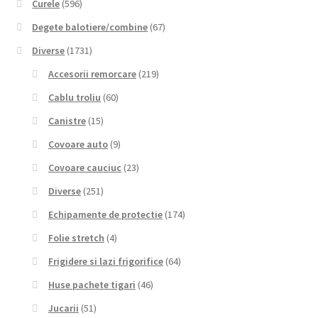
Curele
(596)
Degete balotiere/combine
(67)
Diverse
(1731)
Accesorii remorcare
(219)
Cablu troliu
(60)
Canistre
(15)
Covoare auto
(9)
Covoare cauciuc
(23)
Diverse
(251)
Echipamente de protectie
(174)
Folie stretch
(4)
Frigidere si lazi frigorifice
(64)
Huse pachete tigari
(46)
Jucarii
(51)