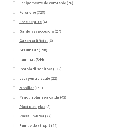
Echipamente de curatenie
(26)
Feronerie
(329)
Fose septice
(4)
Garduri si accesorii
(27)
Gazon artificial
(6)
Gradinarit
(198)
Iluminat
(344)
Instalatii sanitare
(135)
Lazi pentru scule
(22)
Mobilier
(153)
Panou solar apa calda
(43)
Placi plexiglas
(3)
Plasa umbrire
(32)
Pompe de stropit
(44)