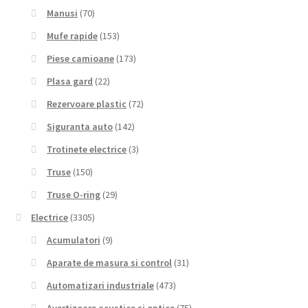
Manusi
(70)
Mufe rapide
(153)
Piese camioane
(173)
Plasa gard
(22)
Rezervoare plastic
(72)
Siguranta auto
(142)
Trotinete electrice
(3)
Truse
(150)
Truse O-ring
(29)
Electrice
(3305)
Acumulatori
(9)
Aparate de masura si control
(31)
Automatizari industriale
(473)
Avertizoare acustice si optice
(75)