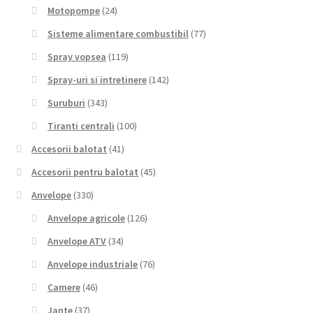
Motopompe
(24)
Sisteme alimentare combustibil
(77)
Spray vopsea
(119)
Spray-uri si intretinere
(142)
Suruburi
(343)
Tiranti centrali
(100)
Accesorii balotat
(41)
Accesorii pentru balotat
(45)
Anvelope
(330)
Anvelope agricole
(126)
Anvelope ATV
(34)
Anvelope industriale
(76)
Camere
(46)
Jante
(37)